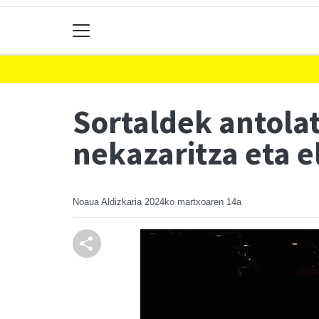
Sortaldek antolat
nekazaritza eta e
Noaua Aldizkaria
2024ko martxoaren 14a