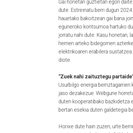
Gai horietan guztietan egon dait
dute. Estreinatu berri dugun 2024.
hauetako bakoitzean gai bana jorr
eguneroko kontsumoa hartuko dute
jorratu nahi dute. Kasu honetan, l
herrien arteko bidegorrien azterk
elektrikoaren erabilera sustatzea.
diote.
"Zuek nahi zaituztegu partaide
Usurbilgo energia berriztagarrie
jaso dezakezue. Webgune horretan 
duten kooperatibako bazkidetza er
bertan esekia duten galdetegia b
Horixe dute hain zuzen, urte berr