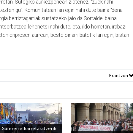
horretan, Sutegiko aurkezpenean ziotenez, "zuek nahi
itezten gu". Komunitatean lan egin nahi dute baina "dena
gia berriztagarriak sustatzeko jaio da Sortalde, baina
ntserbatzea lehenetsi nahi dute; eta, ildo horretan, irabazi
en enpresen aurrean, beste oinarri batetik lan egin, bistan
Erantzun
 Sareren elkarretaratzerik