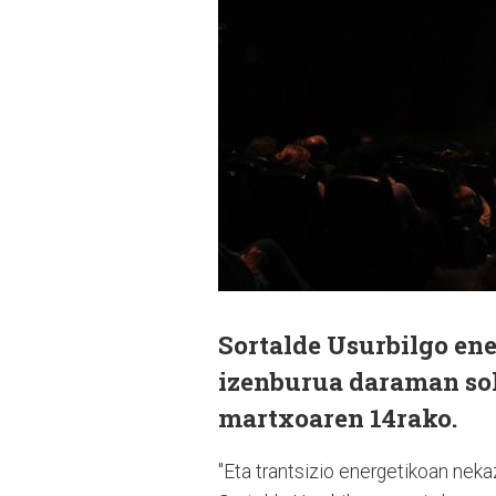
Sortalde Usurbilgo en
izenburua daraman sol
martxoaren 14rako.
"Eta trantsizio energetikoan nekaz