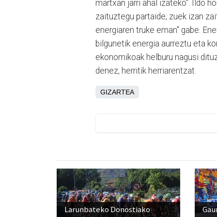
martxan jarri ahal izateko". Ildo 
zaituztegu partaide, zuek izan za
energiaren truke eman" gabe. Ener
bilgunetik energia aurreztu eta ko
ekonomikoak helburu nagusi dituzt
denez, herritik herriarentzat.
GIZARTEA
Larunbateko Donostiako
Gaur