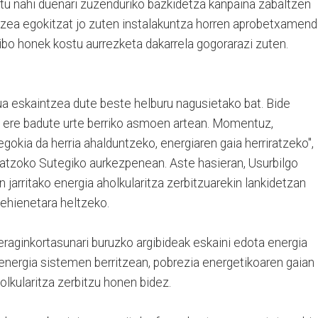
iatu nahi duenari zuzenduriko bazkidetza kanpaina zabaltzen
atzea egokitzat jo zuten instalakuntza horren aprobetxamen
ibo honek kostu aurrezketa dakarrela gogorarazi zuten.
zua eskaintzea dute beste helburu nagusietako bat. Bide
ea ere badute urte berriko asmoen artean. Momentuz,
gokia da herria ahalduntzeko, energiaren gaia herriratzeko",
 atzoko Sutegiko aurkezpenean. Aste hasieran, Usurbilgo
n jarritako energia aholkularitza zerbitzuarekin lankidetzan
 gehienetara heltzeko.
 eraginkortasunari buruzko argibideak eskaini edota energia
a energia sistemen berritzean, pobrezia energetikoaren gaian
lkularitza zerbitzu honen bidez.