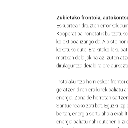
Zubietako frontoia, autokonts
Eskuartean dituzten erronkak aurr
Kooperatiba honetatik bultzatuk
kolektiboa izango da. Albiste honi
kokatuko dute. Eraikitako leku bat
martxan dela jakinarazi zuten at
dirulaguntza deialdira ere aurkez
Instalakuntza horri esker, frontoi
geratzen diren eraikinek baliatu
energia. Zonalde horretan sartzen 
Santueneako zati bat. Eguzki izpie
bertan, energia sortu ahala erabi
energia baliatu nahi dutenen bizi