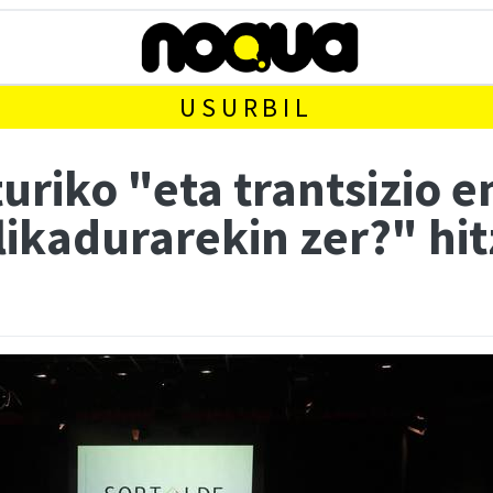
USURBIL
uriko "eta trantsizio 
likadurarekin zer?" hit