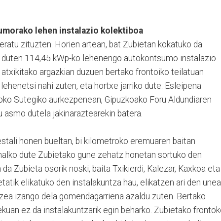
umorako lehen instalazio kolektiboa
eratu zituzten. Horien artean, bat Zubietan kokatuko da.
o duten 114,45 kWp-ko lehenengo autokontsumo instalazio
 atxikitako argazkian duzuen bertako frontoiko teilatuan
 lehenetsi nahi zuten, eta hortxe jarriko dute. Esleipena
zoko Sutegiko aurkezpenean, Gipuzkoako Foru Aldundiaren
tu asmo dutela jakinaraztearekin batera.
 estali honen bueltan, bi kilometroko eremuaren baitan
 ahalko dute Zubietako gune zehatz honetan sortuko den
da Zubieta osorik noski, baita Txikierdi, Kalezar, Kaxkoa eta
tatik elikatuko den instalakuntza hau, elikatzen ari den une
ltzea izango dela gomendagarriena azaldu zuten. Bertako
lekuan ez da instalakuntzarik egin beharko. Zubietako fronto