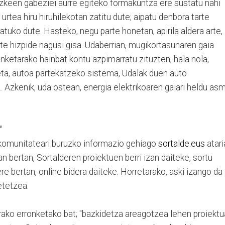
ezkeen gabeziei aurre egiteko formakuntza ere sustatu nahi
 urtea hiru hiruhilekotan zatitu dute; aipatu denbora tarte
atuko dute. Hasteko, negu parte honetan, apirila aldera arte,
 hizpide nagusi gisa. Udaberrian, mugikortasunaren gaia
anketarako hainbat kontu azpimarratu zituzten; hala nola,
eta, autoa partekatzeko sistema, Udalak duen auto
.. Azkenik, uda ostean, energia elektrikoaren gaiari heldu as
"
n komunitateari buruzko informazio gehiago
sortalde.eus
atari
bertan, Sortalderen proiektuen berri izan daiteke, sortu
e bertan, online bidera daiteke. Horretarako, aski izango da
etetzea.
irako erronketako bat; "bazkidetza areagotzea lehen proiektu