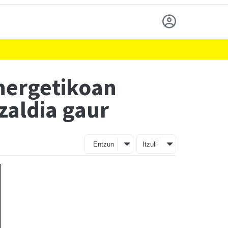
energetikoan
zaldia gaur
Entzun
Itzuli