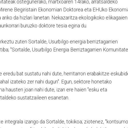
itateak ostegunerako, martxoaren 14rako, arratsaldeko
 Mirene Begiristain Ekonomian Doktorea eta EHUko Ekonomi
 ariko da hizlari lanetan. Nekazaritza ekologikoko elikagaien
aunkorrari buruzko doktore tesia egina du.
rkeztu zuten Sortalde, Usurbilgo energia berriztagarrien
iba; "Sortalde, Usurbilgo Energia Berriztagarrien Komunitat
 eredu bat sustatu nahi dute, herritarron erabakitze eskubi
 ahal izateko zer nahi dugun". Egun, sektore honetako
hausten joan nahi dute, izan ere haien "esku eta
rtaldeko sustatzaileen esanetan.
e integrala izango da Sortalde, tokikoa; ziotenez, "kontsum