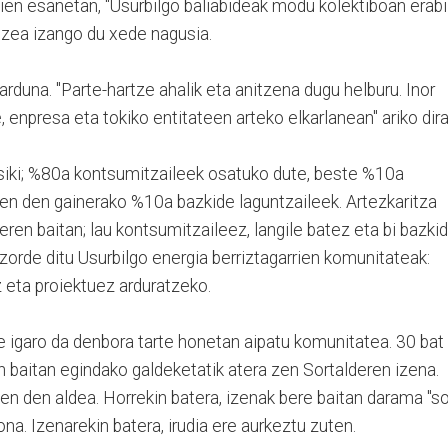
aien esanetan, "Usurbilgo baliabideak modu kolektiboan erabil
atzea izango du xede nagusia.
arduna. "Parte-hartze ahalik eta anitzena dugu helburu. Inor
e, enpresa eta tokiko entitateen arteko elkarlanean" ariko dira
siki; %80a kontsumitzaileek osatuko dute, beste %10a
zen den gainerako %10a bazkide laguntzaileek. Artezkaritza
eren baitan; lau kontsumitzaileez, langile batez eta bi bazki
tzorde ditu Usurbilgo energia berriztagarrien komunitateak:
 eta proiektuez arduratzeko.
ere igaro da denbora tarte honetan aipatu komunitatea. 30 bat
 baitan egindako galdeketatik atera zen Sortalderen izena.
zen den aldea. Horrekin batera, izenak bere baitan darama "so
na. Izenarekin batera, irudia ere aurkeztu zuten.