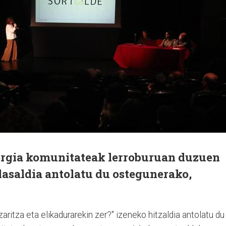
ergia komunitateak lerroburuan duzuen
asaldia antolatu du ostegunerako,
aritza eta elikadurarekin zer?" izeneko hitzaldia antolatu du