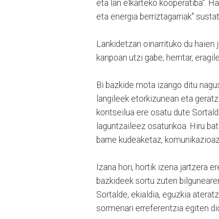
eta lan elkarteko kooperatiba". H
eta energia berriztagarriak" sust
Lankidetzan oinarrituko du haien j
kanpoan utzi gabe, herritar, eragil
Bi bazkide mota izango ditu nagu
langileek etorkizunean eta gerat
kontseilua ere osatu dute Sortald
laguntzaileez osaturikoa. Hiru ba
barne kudeaketaz, komunikazioaz
Izana hori, hortik izena jartzera 
bazkideek sortu zuten bilgunearen
Sortalde, ekialdia, eguzkia aterat
sormenari erreferentzia egiten dio