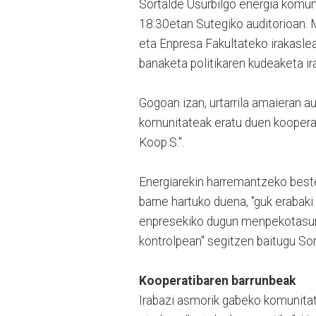
Sortalde Usurbilgo energia komun
18:30etan Sutegiko auditorioan.
eta Enpresa Fakultateko irakaslea
banaketa politikaren kudeaketa ir
Gogoan izan, urtarrila amaieran au
komunitateak eratu duen kooperat
Koop.S.".
Energiarekin harremantzeko beste
barne hartuko duena, "guk erabaki
enpresekiko dugun menpekotasuna 
kontrolpean" segitzen baitugu So
Kooperatibaren barrunbeak
Irabazi asmorik gabeko komunitat