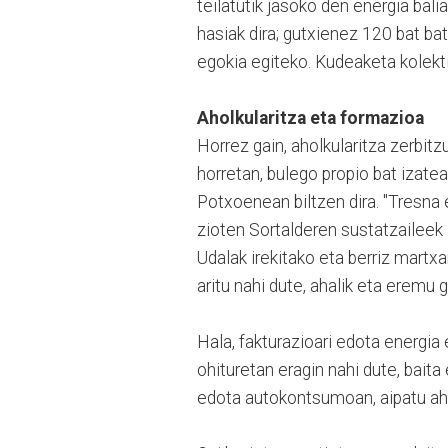
teilatutik jasoko den energia bal
hasiak dira; gutxienez 120 bat b
egokia egiteko. Kudeaketa kolekt
Aholkularitza eta formazioa
Horrez gain, aholkularitza zerbit
horretan, bulego propio bat izat
Potxoenean biltzen dira. "Tresna e
zioten Sortalderen sustatzaileek
Udalak irekitako eta berriz martxa
aritu nahi dute, ahalik eta eremu
Hala, fakturazioari edota energia
ohituretan eragin nahi dute, bait
edota autokontsumoan, aipatu aho