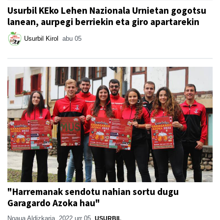
Usurbil KEko Lehen Nazionala Urnietan gogotsu
lanean, aurpegi berriekin eta giro apartarekin
Usurbil Kirol
abu 05
"Harremanak sendotu nahian sortu dugu
Garagardo Azoka hau"
Noaua Aldizkaria
2022 urr 05
USURBIL