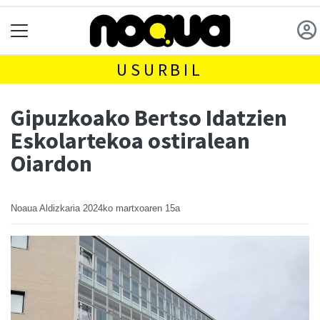
USURBIL
Gipuzkoako Bertso Idatzien
Eskolartekoa ostiralean
Oiardon
Noaua Aldizkaria
2024ko martxoaren 15a