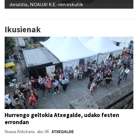
deialdia, NOAUA! K.E.-ren eskutik
Ikusienak
Hurrengo geltokia Atxegalde, udako festen
errondan
Noaua Aldizkaria
abu 06
ATXEGALDE