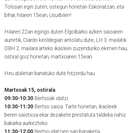
Tolosan egin zuten, ostegun honetan Eskoriatzan, eta
bihar, hilaren 15ean, Usurbilen!
Hilaren 22an egingo duten Elgoibarko azken saioaren
aurretik, Oiardo kiroldegian antolatu dute, LH 3. mailatik
DBH 2. mailara arteko ikasleei zuzenduriko ekimen hau,
ostiral goiz honetan, martxoaren 15ean.
Hiru ataletan banatuko dute hitzordu hau:
Martxoak 15, ostirala
09:30-10:30
Bertsoak idatzi.
10:30-11:30
Bertso saioa. Tarte honetan, ikasleek
beren saiotxoa ekar dezakete prestatuta taldeka nahiz
bakarka aurkezteko.
11:30-12:00
Bertso idatzien sari-banaketa.