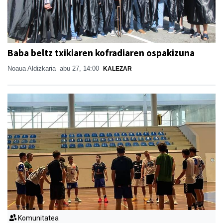
Baba beltz txikiaren kofradiaren ospakizuna
Noaua Aldizkaria
abu 27, 14:00
KALEZAR
Komunitatea