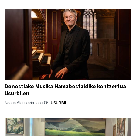
Donostiako Musika Hamabostaldiko kontzertua
Usurbilen
Noaua Aldizkaria
abu 06
USURBIL