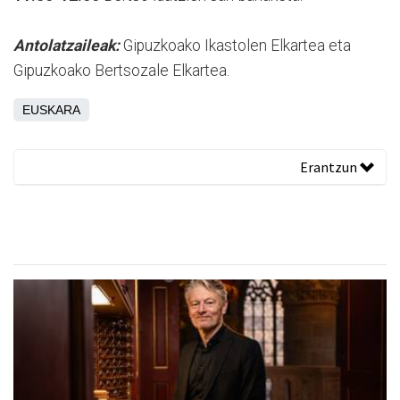
Antolatzaileak:
Gipuzkoako Ikastolen Elkartea eta
Gipuzkoako Bertsozale Elkartea.
EUSKARA
Erantzun