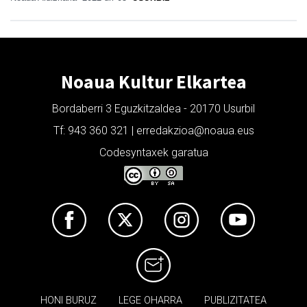
Noaua Kultur Elkartea
Bordaberri 3 Eguzkitzaldea - 20170 Usurbil
Tf: 943 360 321 | erredakzioa@noaua.eus
Codesyntaxek garatua
HONI BURUZ
LEGE OHARRA
PUBLIZITATEA