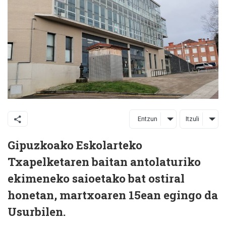
Entzun
Itzuli
Gipuzkoako Eskolarteko
Txapelketaren baitan antolaturiko
ekimeneko saioetako bat ostiral
honetan, martxoaren 15ean egingo da
Usurbilen.