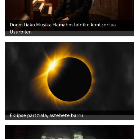
Donostiako Musika Hamabostaldiko kontzertua
Usurbilen
Eklipse partziala, astebete barru