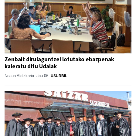
Zenbait dirulaguntzei lotutako ebazpenak
kaleratu ditu Udalak
Noaua Aldizkaria
abu 06
USURBIL