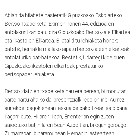
Abian da hilabete hasieratik Gipuzkoako Eskolarteko
Bertso Txapelketa. Ekimen honen 44. edizioaren
antolakuntzan batu dira Gipuzkoako Bertsozale Elkartea
eta Ikastolen Elkartea. Bi atal ditu lehiaketa honek;
batetik, herrialde mailako aipatu bertsozaleen elkarteak
antolaturiko bat-batekoa. Bestetik, Udarregi kide duen
Gipuzkoako ikastolen elkarteak prestaturiko
bertsopaper lehiaketa.
Bertso idatzien txapelketa hau era berean, bi modutan
parte hartu ahalko da; presentzialki edo online. Aurrez
aurrekoei dagokienean, eskualde bakoitzean saio bana
iragarri dute. Hilaren 1ean, Errenterian egin zuten
saioetako bat, hilaren 5ean Azpeitian, bi egun geroago
Zumarragan, biharamunean Hernanin, asteartean