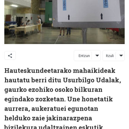
Entzun
Itzuli
Hauteskundeetarako mahaikideak
hautatu berri ditu Usurbilgo Udalak,
gaurko ezohiko osoko bilkuran
egindako zozketan. Une honetatik
aurrera, aukeratuei egunotan
helduko zaie jakinarazpena
bizilekura udaltzainen eskutik.