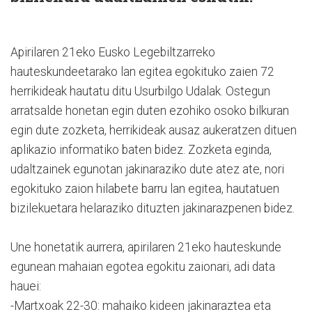
Apirilaren 21eko Eusko Legebiltzarreko
hauteskundeetarako lan egitea egokituko zaien 72
herrikideak hautatu ditu Usurbilgo Udalak. Ostegun
arratsalde honetan egin duten ezohiko osoko bilkuran
egin dute zozketa, herrikideak ausaz aukeratzen dituen
aplikazio informatiko baten bidez. Zozketa eginda,
udaltzainek egunotan jakinaraziko dute atez ate, nori
egokituko zaion hilabete barru lan egitea, hautatuen
bizilekuetara helaraziko dituzten jakinarazpenen bidez.
Une honetatik aurrera, apirilaren 21eko hauteskunde
egunean mahaian egotea egokitu zaionari, adi data
hauei:
-Martxoak 22-30: mahaiko kideen jakinaraztea eta