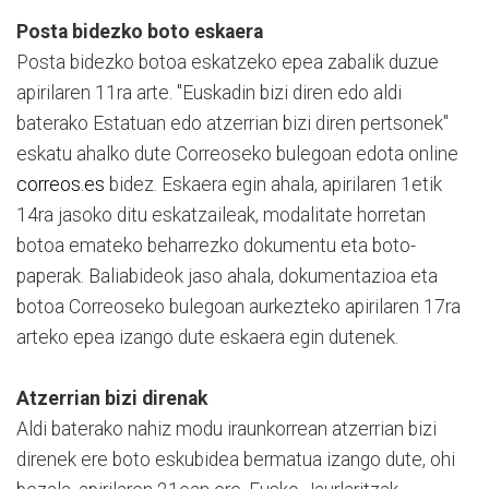
Posta bidezko boto eskaera
Posta bidezko botoa eskatzeko epea zabalik duzue
apirilaren 11ra arte. "Euskadin bizi diren edo aldi
baterako Estatuan edo atzerrian bizi diren pertsonek"
eskatu ahalko dute Correoseko bulegoan edota online
correos.es
bidez. Eskaera egin ahala, apirilaren 1etik
14ra jasoko ditu eskatzaileak, modalitate horretan
botoa emateko beharrezko dokumentu eta boto-
paperak. Baliabideok jaso ahala, dokumentazioa eta
botoa Correoseko bulegoan aurkezteko apirilaren 17ra
arteko epea izango dute eskaera egin dutenek.
Atzerrian bizi direnak
Aldi baterako nahiz modu iraunkorrean atzerrian bizi
direnek ere boto eskubidea bermatua izango dute, ohi