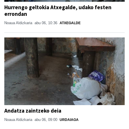
Hurrengo geltokia Atxegalde, udako festen
errondan
Noaua Aldizkaria
abu 06, 10:36
ATXEGALDE
Andatza zaintzeko deia
Noaua Aldizkaria
abu 06, 09:00
URDAIAGA