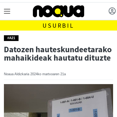
USURBIL
#A21
Datozen hauteskundeetarako
mahaikideak hautatu dituzte
Noaua Aldizkaria
2024ko martxoaren 21a