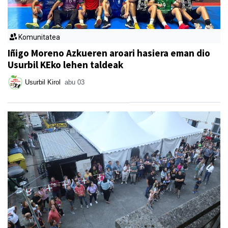
Komunitatea
Iñigo Moreno Azkueren aroari hasiera eman dio
Usurbil KEko lehen taldeak
Usurbil Kirol
abu 03