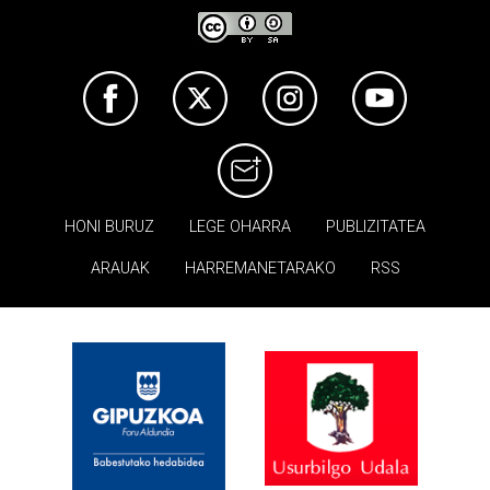
HONI BURUZ
LEGE OHARRA
PUBLIZITATEA
ARAUAK
HARREMANETARAKO
RSS