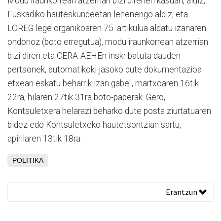
Modu iraunkorrean atzerrian bizi direnen kasuan, aldiz,
Euskadiko hauteskundeetan lehenengo aldiz, eta
LOREG lege organikoaren 75. artikulua aldatu izanaren
ondorioz (boto erregutua), modu iraunkorrean atzerrian
bizi diren eta CERA-AEHEn inskribatuta dauden
pertsonek, automatikoki jasoko dute dokumentazioa
etxean eskatu beharrik izan gabe", martxoaren 16tik
22ra, hilaren 27tik 31ra boto-paperak. Gero,
Kontsuletxera helarazi beharko dute posta ziurtatuaren
bidez edo Kontsuletxeko hautetsontzian sartu,
apirilaren 13tik 18ra.
POLITIKA
Erantzun