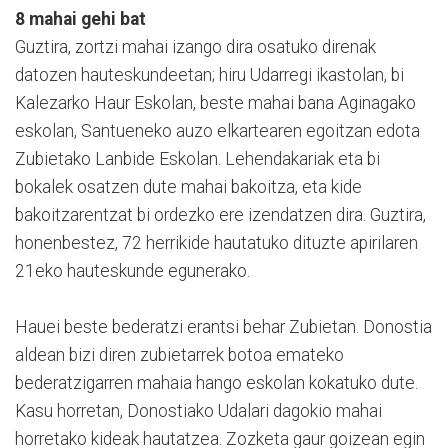
8 mahai gehi bat
Guztira, zortzi mahai izango dira osatuko direnak
datozen hauteskundeetan; hiru Udarregi ikastolan, bi
Kalezarko Haur Eskolan, beste mahai bana Aginagako
eskolan, Santueneko auzo elkartearen egoitzan edota
Zubietako Lanbide Eskolan. Lehendakariak eta bi
bokalek osatzen dute mahai bakoitza, eta kide
bakoitzarentzat bi ordezko ere izendatzen dira. Guztira,
honenbestez, 72 herrikide hautatuko dituzte apirilaren
21eko hauteskunde egunerako.
Hauei beste bederatzi erantsi behar Zubietan. Donostia
aldean bizi diren zubietarrek botoa emateko
bederatzigarren mahaia hango eskolan kokatuko dute.
Kasu horretan, Donostiako Udalari dagokio mahai
horretako kideak hautatzea. Zozketa gaur goizean egin