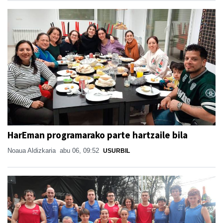
HarEman programarako parte hartzaile bila
Noaua Aldizkaria
abu 06, 09:52
USURBIL