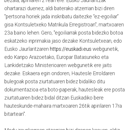
bezala, apirilaren 21ean ere. Eusko Jaurlaritzak
ohartarazi duenez, aldi baterako atzerrian bizi diren
"pertsona horiek jada inskribatu daitezke “ez-egoiliar”
gisa Kontsuletxeko Matrikula Erregistroan", martxoaren
23a baino lehen. Gero, "egoiliarrak posta bidezko botoa
eskatzeko inprimakia jaso dezake Kontsuletxean, edo
Eusko Jaurlaritzaren
https://euskadi.eus
webgunetik,
edo Kanpo Arazoetako, Europar Batasuneko eta
Lankidetzako Ministerioaren webgunetik ere jaits
dezake. Eskaera egin ondoren, Hautesle Erroldaren
bulegoak posta ziurtatuaren bidez bidaliko ditu
dokumentazioa eta boto-paperak, hautesleak ere posta
ziurtatuaren bidez bidal ditzan Euskadiko bere
hauteskunde-mahaira martxoaren 26tik apirilaren 17ra
bitartean".