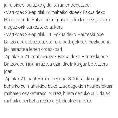
jarraibideei buruzko gidaliburua entregatzea.
-Martxoak 23-apirilak 6: mahaiko kideek Eskualdeko
Hauteskunde Batzordean mahaietako kide ez izateko
alegazioak aurkezteko aukera.
-Martxoak 23-apirilak 11: Eskualdeko Hauteskunde
Batzordeak ebaztea, eta hala badagokio, ordezkapena
jakinaraztea lehen ordezkoari.
-Apirilak 5-21: mahaikideek Eskualdeko Hauteskunde
Batzordeari jakinaraztea ezin direla kargua betetzera
joan.
-Apirilak 21: hauteskunde eguna. 8:00etarako egon
beharko du mahaikide bakoitzak dagokion hauteslekuan
mahaien osaketarako. Aurrez, bilera deituko du Udalak
mahaikideei beharrezko argibideak emateko.