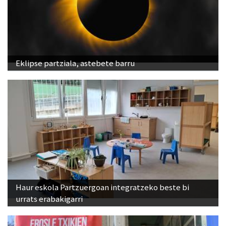
Eklipse partziala, astebete barru
Haur eskola Partzuergoan integratzeko beste bi
urrats erabakigarri