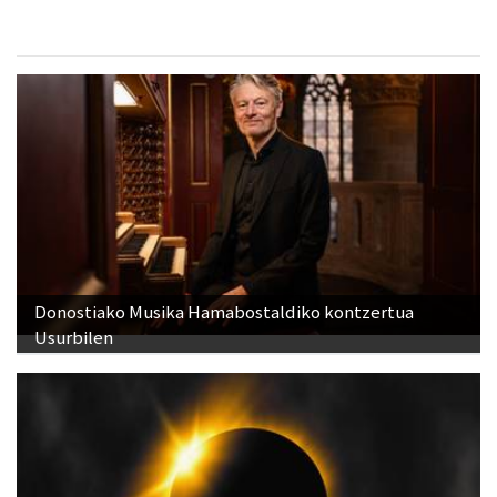
Donostiako Musika Hamabostaldiko kontzertua
Usurbilen