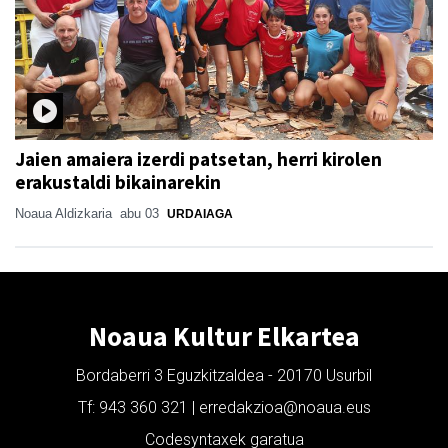
Jaien amaiera izerdi patsetan, herri kirolen
erakustaldi bikainarekin
Noaua Aldizkaria
abu 03
URDAIAGA
Noaua Kultur Elkartea
Bordaberri 3 Eguzkitzaldea - 20170 Usurbil
Tf: 943 360 321 | erredakzioa@noaua.eus
Codesyntaxek garatua