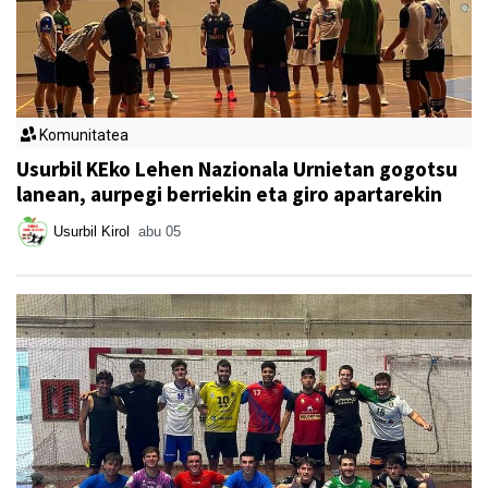
Komunitatea
Usurbil KEko Lehen Nazionala Urnietan gogotsu
lanean, aurpegi berriekin eta giro apartarekin
Usurbil Kirol
abu 05