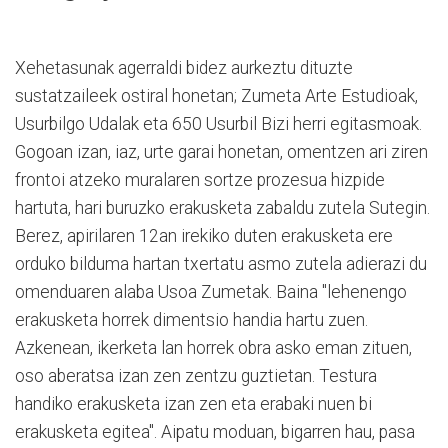
Xehetasunak agerraldi bidez aurkeztu dituzte
sustatzaileek ostiral honetan; Zumeta Arte Estudioak,
Usurbilgo Udalak eta 650 Usurbil Bizi herri egitasmoak.
Gogoan izan, iaz, urte garai honetan, omentzen ari ziren
frontoi atzeko muralaren sortze prozesua hizpide
hartuta, hari buruzko erakusketa zabaldu zutela Sutegin.
Berez, apirilaren 12an irekiko duten erakusketa ere
orduko bilduma hartan txertatu asmo zutela adierazi du
omenduaren alaba Usoa Zumetak. Baina "lehenengo
erakusketa horrek dimentsio handia hartu zuen.
Azkenean, ikerketa lan horrek obra asko eman zituen,
oso aberatsa izan zen zentzu guztietan. Testura
handiko erakusketa izan zen eta erabaki nuen bi
erakusketa egitea". Aipatu moduan, bigarren hau, pasa