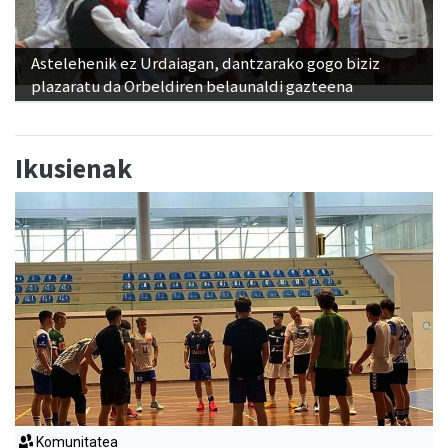
Astelehenik ez Urdaiagan, dantzarako gogo biziz
plazaratu da Orbeldiren belaunaldi gazteena
Ikusienak
Komunitatea