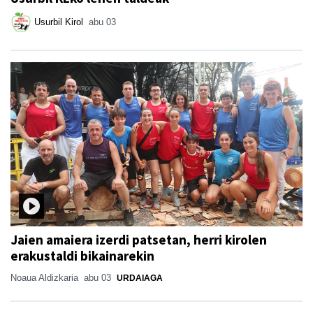
Usurbil Kirol
abu 03
Jaien amaiera izerdi patsetan, herri kirolen
erakustaldi bikainarekin
Noaua Aldizkaria
abu 03
URDAIAGA