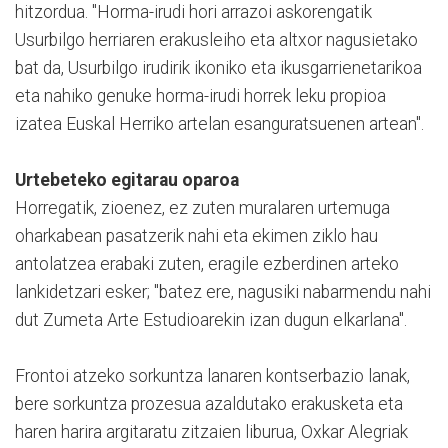
hitzordua. "Horma-irudi hori arrazoi askorengatik
Usurbilgo herriaren erakusleiho eta altxor nagusietako
bat da, Usurbilgo irudirik ikoniko eta ikusgarrienetarikoa
eta nahiko genuke horma-irudi horrek leku propioa
izatea Euskal Herriko artelan esanguratsuenen artean".
Urtebeteko egitarau oparoa
Horregatik, zioenez, ez zuten muralaren urtemuga
oharkabean pasatzerik nahi eta ekimen ziklo hau
antolatzea erabaki zuten, eragile ezberdinen arteko
lankidetzari esker; "batez ere, nagusiki nabarmendu nahi
dut Zumeta Arte Estudioarekin izan dugun elkarlana".
Frontoi atzeko sorkuntza lanaren kontserbazio lanak,
bere sorkuntza prozesua azaldutako erakusketa eta
haren harira argitaratu zitzaien liburua, Oxkar Alegriak