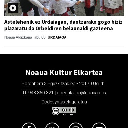
Astelehenik ez Urdaiagan, dantzarako gogo biziz
plazaratu da Orbeldiren belaunaldi gazteena
Noaua Aldizkaria
abu 03
URDAIAGA
Noaua Kultur Elkartea
Bordaberri 3 Eguzkitzaldea - 20170 Usurbil
Tf: 943 360 321 | erredakzioa@noaua.eus
Codesyntaxek garatua