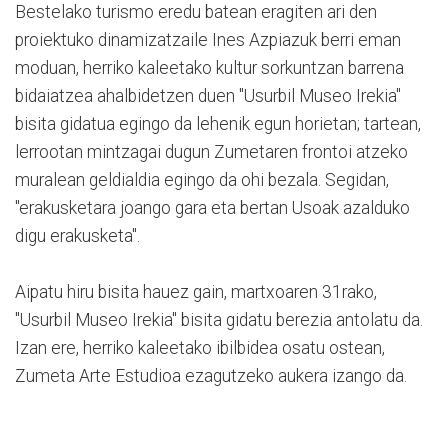
Bestelako turismo eredu batean eragiten ari den
proiektuko dinamizatzaile Ines Azpiazuk berri eman
moduan, herriko kaleetako kultur sorkuntzan barrena
bidaiatzea ahalbidetzen duen "Usurbil Museo Irekia"
bisita gidatua egingo da lehenik egun horietan; tartean,
lerrootan mintzagai dugun Zumetaren frontoi atzeko
muralean geldialdia egingo da ohi bezala. Segidan,
"erakusketara joango gara eta bertan Usoak azalduko
digu erakusketa".
Aipatu hiru bisita hauez gain, martxoaren 31rako,
"Usurbil Museo Irekia" bisita gidatu berezia antolatu da.
Izan ere, herriko kaleetako ibilbidea osatu ostean,
Zumeta Arte Estudioa ezagutzeko aukera izango da.