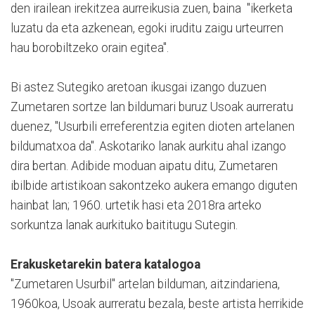
den irailean irekitzea aurreikusia zuen, baina "ikerketa
luzatu da eta azkenean, egoki iruditu zaigu urteurren
hau borobiltzeko orain egitea".
Bi astez Sutegiko aretoan ikusgai izango duzuen
Zumetaren sortze lan bildumari buruz Usoak aurreratu
duenez, "Usurbili erreferentzia egiten dioten artelanen
bildumatxoa da". Askotariko lanak aurkitu ahal izango
dira bertan. Adibide moduan aipatu ditu, Zumetaren
ibilbide artistikoan sakontzeko aukera emango diguten
hainbat lan; 1960. urtetik hasi eta 2018ra arteko
sorkuntza lanak aurkituko baititugu Sutegin.
Erakusketarekin batera katalogoa
"Zumetaren Usurbil" artelan bilduman, aitzindariena,
1960koa, Usoak aurreratu bezala, beste artista herrikide