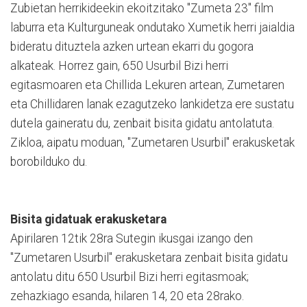
Zubietan herrikideekin ekoitzitako "Zumeta 23" film
laburra eta Kulturguneak ondutako Xumetik herri jaialdia
bideratu dituztela azken urtean ekarri du gogora
alkateak. Horrez gain, 650 Usurbil Bizi herri
egitasmoaren eta Chillida Lekuren artean, Zumetaren
eta Chillidaren lanak ezagutzeko lankidetza ere sustatu
dutela gaineratu du, zenbait bisita gidatu antolatuta.
Zikloa, aipatu moduan, "Zumetaren Usurbil" erakusketak
borobilduko du.
Bisita gidatuak erakusketara
Apirilaren 12tik 28ra Sutegin ikusgai izango den
"Zumetaren Usurbil" erakusketara zenbait bisita gidatu
antolatu ditu 650 Usurbil Bizi herri egitasmoak;
zehazkiago esanda, hilaren 14, 20 eta 28rako.