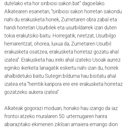
dutelako eta hor sinbiosi sakon bat" dagoelako.
Alkatearen esanetan, "sinbiosi sakon horretan sakondu
nahi du erakusketa honek, Zumetaren obra zabal eta
handi horretan Usurbilek eta usurbildarrek izan duten
tokia erakutsiko baitu. Horregatik, niretzat, Usurbilgo
herriarentzat, ohorea, luxua da, Zumetaren Usurbil
erakusketa osatzea, erakusketa horretaz gozatu ahal
izatea". Erakusketa hau ireki ahal izateko Usoak aurrez
eginiko ikerketa lanagatik eskertu nahi izan du, horrek
ahalbidetuko baitu Sutegin bilduma hau bisitatu ahal
izatea eta "herritik kanpora ere ere erakusketa horretaz
gozatzeko aukera izatea".
Alkateak gogorazi moduan, honako hau izango da iaz
frontoi atzeko muralaren 50. urtemugaren harira
abiarazitako ekimenen zikloari amaiera emango dion