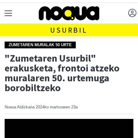
USURBIL
ZUMETAREN MURALAK 50 URTE
"Zumetaren Usurbil"
erakusketa, frontoi atzeko
muralaren 50. urtemuga
borobiltzeko
Noaua Aldizkaria
2024ko martxoaren 23a