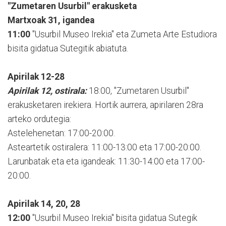
"Zumetaren Usurbil" erakusketa
Martxoak 31, igandea
11:00
"Usurbil Museo Irekia" eta Zumeta Arte Estudiora
bisita gidatua Sutegitik abiatuta.
Apirilak 12-28
Apirilak 12, ostirala:
18:00, "Zumetaren Usurbil"
erakusketaren irekiera. Hortik aurrera, apirilaren 28ra
arteko ordutegia:
Astelehenetan: 17:00-20:00.
Asteartetik ostiralera: 11:00-13:00 eta 17:00-20:00.
Larunbatak eta eta igandeak: 11:30-14:00 eta 17:00-
20:00.
Apirilak 14, 20, 28
12:00
"Usurbil Museo Irekia" bisita gidatua Sutegik