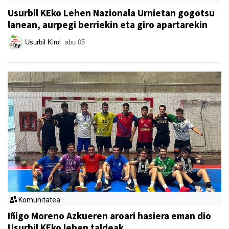
Usurbil KEko Lehen Nazionala Urnietan gogotsu
lanean, aurpegi berriekin eta giro apartarekin
Usurbil Kirol
abu 05
Komunitatea
Iñigo Moreno Azkueren aroari hasiera eman dio
Usurbil KEko lehen taldeak