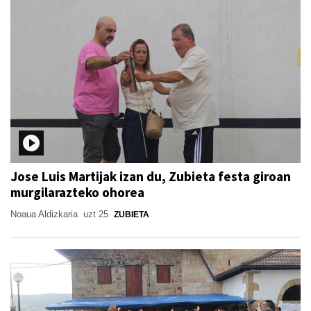
Jose Luis Martijak izan du, Zubieta festa giroan
murgilarazteko ohorea
Noaua Aldizkaria
uzt 25
ZUBIETA