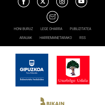
HONI BURUZ
LEGE OHARRA
PUBLIZITATEA
ARAUAK
HARREMANETARAKO
RSS