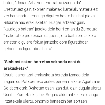
baten, "Joxan Artzeren erretratoa izango da".
Erretratuez gain, txorien maketak, kartelak, materialez
zer hausnartua emango diguten beste hainbat pieza,...
Bilduma hau erakusketan ikusgai jartzeaz gain,
"katalogo batean" jasoko dela berri eman du Zumetak,
"maketatze prozesuan dagoena, eta baita ere aukera
ematen digu ere fokua jartzeko obra figuratiboan,
gehiengoa figuratiboa baita".
"Sinbiosi sakon horretan sakondu nahi du
erakusketak"
Usurbildarrentzat erakusketa berezia izango dela
iragarri du Potxoeneko aurkezpenean, alkate Agurtzane
Solaberrietak. "Askotan esan izan dut, ezin dugula ulertu
Usurbil Zumetarik gabe. Seguru alderantziz ere ezingo
litzatekela ulertu, binomio banaezin bat sortzen