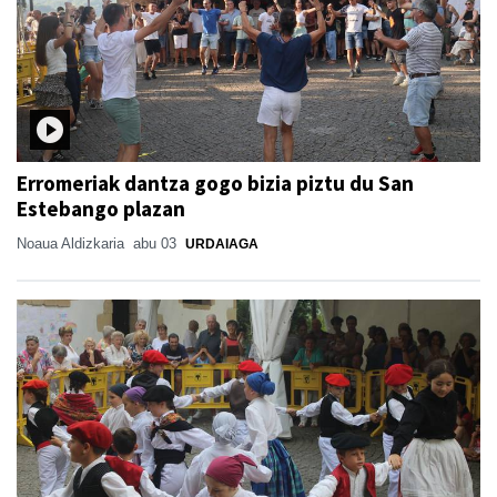
Erromeriak dantza gogo bizia piztu du San
Estebango plazan
Noaua Aldizkaria
abu 03
URDAIAGA