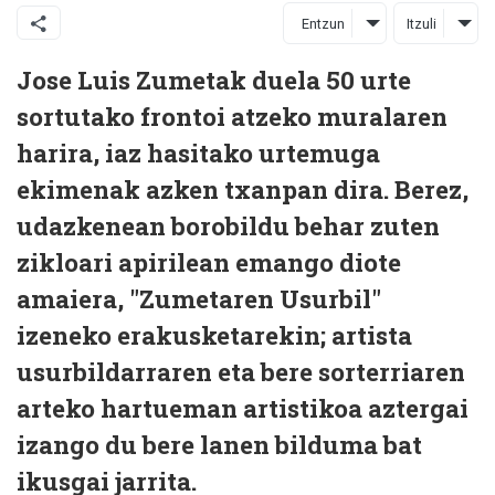
Entzun
Itzuli
Jose Luis Zumetak duela 50 urte
sortutako frontoi atzeko muralaren
harira, iaz hasitako urtemuga
ekimenak azken txanpan dira. Berez,
udazkenean borobildu behar zuten
zikloari apirilean emango diote
amaiera, "Zumetaren Usurbil"
izeneko erakusketarekin; artista
usurbildarraren eta bere sorterriaren
arteko hartueman artistikoa aztergai
izango du bere lanen bilduma bat
ikusgai jarrita.