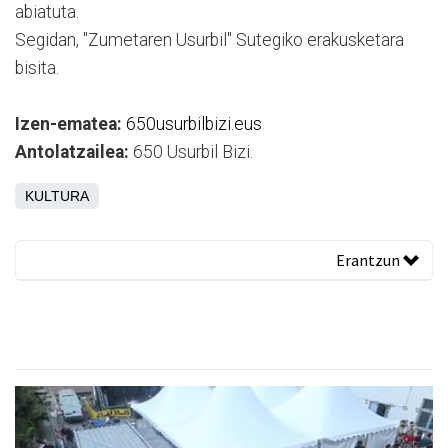
abiatuta.
Segidan, "Zumetaren Usurbil" Sutegiko erakusketara
bisita.
Izen-ematea:
650usurbilbizi.eus
Antolatzailea:
650 Usurbil Bizi.
KULTURA
Erantzun