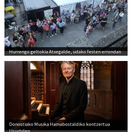
Hurrengo geltokia Atxegalde, udako festen errondan
Donostiako Musika Hamabostaldiko kontzertua
Usurbilen