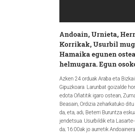
Andoain, Urnieta, Hern
Korrikak, Usurbil mug
Hamaika egunen ostean
helmugara. Egun osoko 
Azken 24 orduak Araba eta Bizkaia 
Gipuzkoara. Larunbat goizalde ho
edota Oñatitik igaro ostean, Zumar
Beasain, Ordizia zeharkatuko ditu
da, eta, adi, Beterri Buruntza es
jendetsua. Usurbildik eta Lasarte-O
da; 16:00ak jo aurretik Andoainer