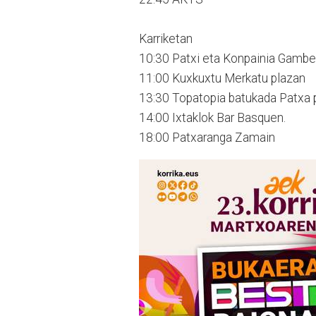
Karriketan
10:30 Patxi eta Konpainia Gambe
11:00 Kuxkuxtu Merkatu plazan
13:30 Topatopia batukada Patxa 
14:00 Ixtaklok Bar Basquen.
18:00 Patxaranga Zamain