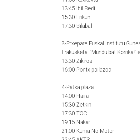
13:45 Ibil Bedi
15:30 Frikun
17:30 Bilabal
3-Etxepare Euskal Institutu Gune
Erakusketa: "Mundu bat Korrika!" 
13:30 Zikiroa
16:00 Pontx pailazoa
4-Patxa plaza:
14:00 Haira
15:30 Zetkin
17:30 TOC
19:15 Nakar
21:00 Kuma No Motor
22:45 AKTS