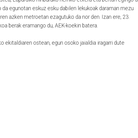
ko da egunotan eskuz esku dabilen lekukoak daraman mezu
aren azken metroetan ezagutuko da nor den. Izan ere, 23.
koa berak eramango du, AEK-koekin batera.
o ekitaldiaren ostean, egun osoko jaialdia iragarri dute