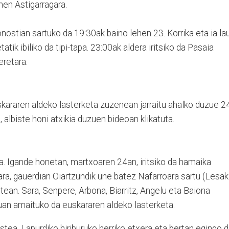
hen Astigarragara.
ostian sartuko da 19:30ak baino lehen 23. Korrika eta ia la
tik ibiliko da tipi-tapa. 23:00ak aldera iritsiko da Pasaia
eretara.
araren aldeko lasterketa zuzenean jarraitu ahalko duzue 2
 albiste honi atxikia duzuen bideoan klikatuta.
a. Igande honetan, martxoaren 24an, iritsiko da hamaika
a, gauerdian Oiartzundik une batez Nafarroara sartu (Lesa
ostean. Sara, Senpere, Arbona, Biarritz, Angelu eta Baiona
ruan amaituko da euskararen aldeko lasterketa.
stea, Lapurdiko hiriburuko herriko etxera eta bertan egingo 