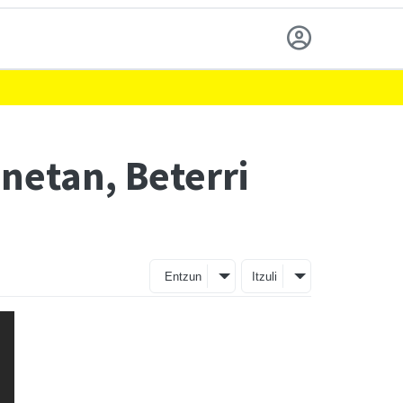
etan, Beterri
Entzun
Itzuli