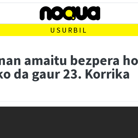
USURBIL
an amaitu bezpera hon
ko da gaur 23. Korrika