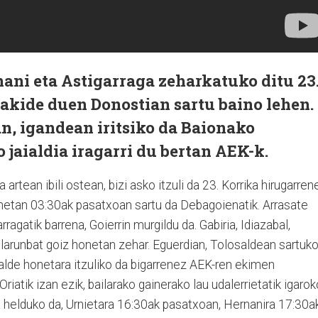
ani eta Astigarraga zeharkatuko ditu 23
akide duen Donostian sartu baino lehen.
, igandean iritsiko da Baionako
jaialdia iragarri du bertan AEK-k.
artean ibili ostean, bizi asko itzuli da 23. Korrika hirugarren
netan 03:30ak pasatxoan sartu da Debagoienatik. Arrasate
ragatik barrena, Goierrin murgildu da. Gabiria, Idiazabal,
 larunbat goiz honetan zehar. Eguerdian, Tolosaldean sartuk
kualde honetara itzuliko da bigarrenez AEK-ren ekimen
riatik izan ezik, bailarako gainerako lau udalerrietatik igarok
a helduko da, Urnietara 16:30ak pasatxoan, Hernanira 17:30a