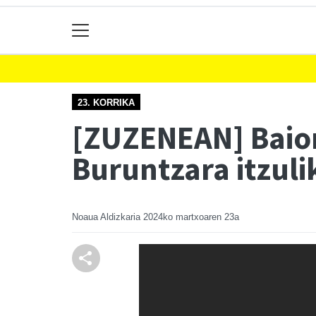
23. KORRIKA
[ZUZENEAN] Baion
Buruntzara itzuli
Noaua Aldizkaria
2024ko martxoaren 23a