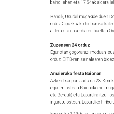
baino lehen eta 17:54ak aldera le
Handik, Usurbil mugakide duen Don
orduz Gipuzkoako hiriburuko kaleeta
aldera eta gauerdiaren bueltan Or
Zuzenean 24 orduz
Egunotan gogorarazi moduan, eusk
orduz, EITB-ren seinalearen bidez,
Amaierako festa Baionan
Azken txanpan sartu da 23. Korrik
egunen ostean Baionako helmugar
eta Beratik) eta Lapurdira itzuli 
inguratu ostean, Lapurdiko hiribu
Eguerdiko 12:30etan espero da iri