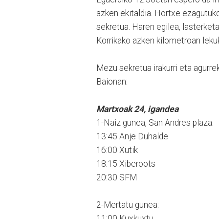
azken ekitaldia. Hortxe ezagutu
sekretua. Haren egilea, lasterket
Korrikako azken kilometroan leku
Mezu sekretua irakurri eta agurrek
Baionan:
Martxoak 24, igandea
1-Naiz gunea, San Andres plaza:
13:45 Anje Duhalde
16:00 Xutik
18:15 Xiberoots
20:30 SFM
2-Mertatu gunea:
11:00 Kuxkuxtu