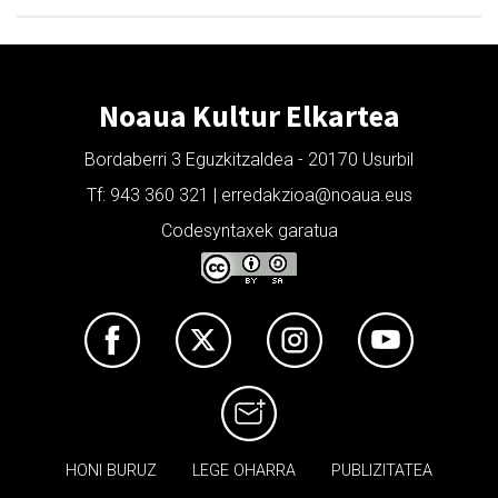
Noaua Kultur Elkartea
Bordaberri 3 Eguzkitzaldea - 20170 Usurbil
Tf: 943 360 321 | erredakzioa@noaua.eus
Codesyntaxek garatua
HONI BURUZ
LEGE OHARRA
PUBLIZITATEA