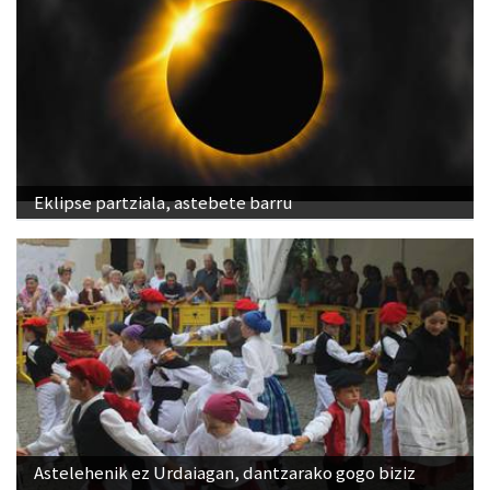
Eklipse partziala, astebete barru
Astelehenik ez Urdaiagan, dantzarako gogo biziz