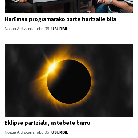
HarEman programarako parte hartzaile bila
Noaua Aldizkaria
abu 06
USURBIL
Eklipse partziala, astebete barru
Noaua Aldizkaria
abu 06
USURBIL