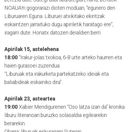
NOAUA!ri gogorarazi dioten moduan, “egunero den
Liburuaren Eguna. Liburuei atxikitako ekintzak
eskaintzen jarraituko dugu apiriletik haratago ere”,
iragarri dute. Honatx datozen deialdien berri:
Apirilak 15, astelehena
18:00
“Irakur-jolas txokoa, 6-8 urte arteko haurren eta
haien gurasoei zuzendua.
“Liburuak eta irakurketa partekatzeko ideiak eta
baliabideak eskainiko dira”.
Apirilak 23, asteartea
19:00
Xabier Mendigurenen “Oso latza izan da” kronika
liburu literarioari buruzko solasaldia egilearekin
berarekin.
Oharra: liburuak eskuragarri Sutegin.