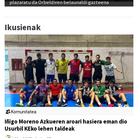
plazaratu da Orbeldiren belaunaldi gazteena
Ikusienak
Komunitatea
Iñigo Moreno Azkueren aroari hasiera eman dio
Usurbil KEko lehen taldeak