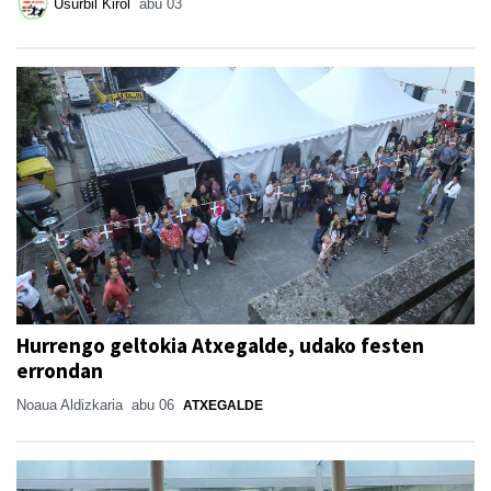
Usurbil Kirol
abu 03
Hurrengo geltokia Atxegalde, udako festen
errondan
Noaua Aldizkaria
abu 06
ATXEGALDE