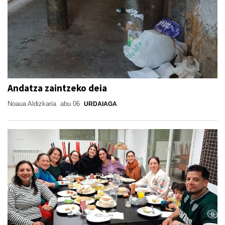
Andatza zaintzeko deia
Noaua Aldizkaria
abu 06
URDAIAGA