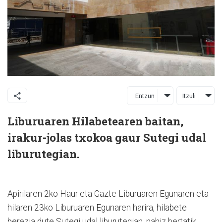
Entzun
Itzuli
Liburuaren Hilabetearen baitan,
irakur-jolas txokoa gaur Sutegi udal
liburutegian.
Apirilaren 2ko Haur eta Gazte Liburuaren Egunaren eta
hilaren 23ko Liburuaren Egunaren harira, hilabete
berezia dute Sutegi udal liburutegian, nahiz bertatik