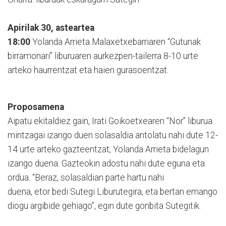
Apirilak 30, asteartea
18:00
Yolanda Arrieta Malaxetxebarriaren “Gutunak
birramonari” liburuaren aurkezpen-tailerra 8-10 urte
arteko haurrentzat eta haien gurasoentzat.
Proposamena
Aipatu ekitaldiez gain, Irati Goikoetxearen “Nor” liburua
mintzagai izango duen solasaldia antolatu nahi dute 12-
14 urte arteko gazteentzat, Yolanda Arrieta bidelagun
izango duena. Gazteokin adostu nahi dute eguna eta
ordua. “Beraz, solasaldian parte hartu nahi
duena, etor bedi Sutegi Liburutegira, eta bertan emango
diogu argibide gehiago”, egin dute gonbita Sutegitik.