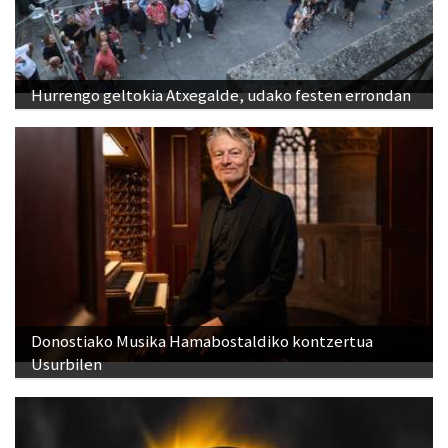
Hurrengo geltokia Atxegalde, udako festen errondan
Donostiako Musika Hamabostaldiko kontzertua
Usurbilen