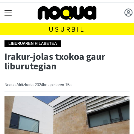
USURBIL
LIBURUAREN HILABETEA
Irakur-jolas txokoa gaur
liburutegian
Noaua Aldizkaria
2024ko apirilaren 15a