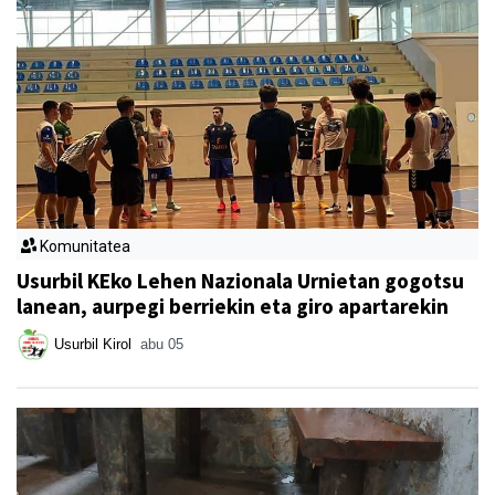
Komunitatea
Usurbil KEko Lehen Nazionala Urnietan gogotsu
lanean, aurpegi berriekin eta giro apartarekin
Usurbil Kirol
abu 05