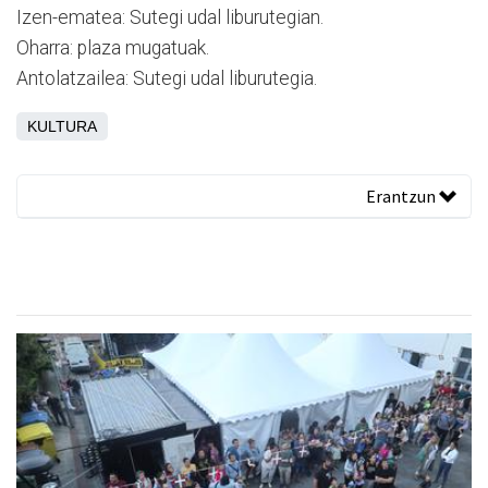
Izen-ematea: Sutegi udal liburutegian.
Oharra: plaza mugatuak.
Antolatzailea: Sutegi udal liburutegia.
KULTURA
Erantzun