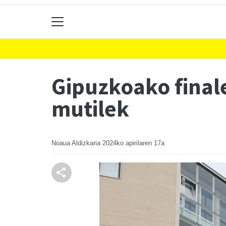
Gipuzkoako finale
mutilek
Noaua Aldizkaria
2024ko apirilaren 17a