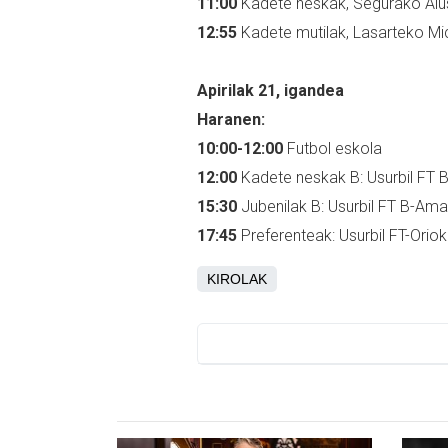
11:00
Kadete neskak, Segurako Alust
12:55
Kadete mutilak, Lasarteko Mic
Apirilak 21, igandea
Haranen:
10:00-12:00
Futbol eskola
12:00
Kadete neskak B: Usurbil FT 
15:30
Jubenilak B: Usurbil FT B-Ama
17:45
Preferenteak: Usurbil FT-Orio
KIROLAK