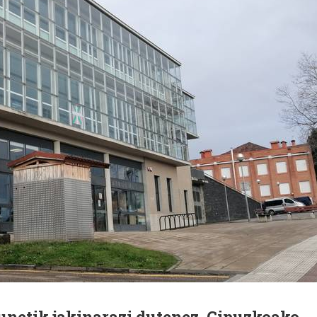
gunetik jakinarazi dutenez, Gipuzkoako