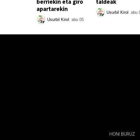
berriekin eta giro
taldeak
apartarekin
Usurbil Kirol
abu 
Usurbil Kirol
abu 05
HONI BURUZ