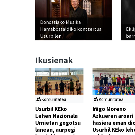
Donostiako Musika
Hamabostaldiko kontzertua
Ekli
Usurbilen
bar
Ikusienak
Komunitatea
Komunitatea
Usurbil KEko
Iñigo Moreno
Lehen Nazionala
Azkueren aroari
Urnietan gogotsu
hasiera eman di
lanean, aurpegi
Usurbil KEko leh