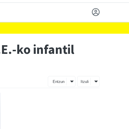
E.-ko infantil
Entzun
Itzuli