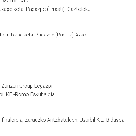
pe vs Tolosa 2
 txapelketa: Pagazpe (Errasti) -Gazteleku
berri txapelketa: Pagazpe (Pagola)-Azkoiti
.-Zurizuri Group Legazpi
rbil KE -Romo Eskubaloia
finalerdia, Zarauzko Aritzbatalden: Usurbil K.E.-Bidasoa