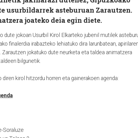
te usurbildarrek asteburuan Zarautzen.
atzera joateko deia egin diete.
 dute jokoan Usurbil Kirol Elkarteko jubenil mutilek astebur
ko finalerdia irabazteko lehiatuko dira larunbatean, apirilare
i. Zarautzen jokatuko dute neurketa eta taldea animatzera
aldeen bilgunetik.
diren kirol hitzordu horren eta gainerakoen agenda:
genda
pe-Soraluze