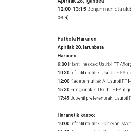
Apirilak 28, igandea
12:00-13:15
Benjaminen eta aleb
deia).
Futbola Haranen
Apirilak 20, larunbata
Haranen:
9:00
Infantil neskak: Usurbil FT-Año
10:30
Infantil mutilak: Usurbil FT-A
12:00
Kadete mutilak A: Usurbil FT-
15:30
Erregionalak: Usurbil FT-Antigu
17:45
Jubenil preferenteak: Usurbil 
Haranetik kanpo:
10:00
Infantil mutilak, Herreran: Mar