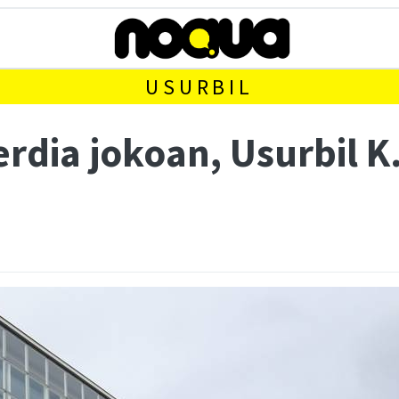
USURBIL
rdia jokoan, Usurbil K.