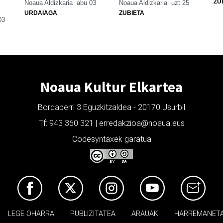
ZU
Noaua Aldizkaria
abu 03
Noaua Aldizkaria
uzt 25
URDAIAGA
ZUBIETA
03
Noaua Kultur Elkartea
Bordaberri 3 Eguzkitzaldea - 20170 Usurbil
Tf: 943 360 321 | erredakzioa@noaua.eus
Codesyntaxek garatua
LEGE OHARRA
PUBLIZITATEA
ARAUAK
HARREMANET