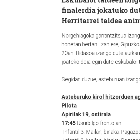
finalerdia jokatuko du
Herritarrei taldea anim
Norgehiagoka garrantzitsua izango
honetan bertan. Izan ere, Gipuzkoa
20an. Bidasoa izango dute aurkar
joateko deia egin dute eskubaloi t
Segidan duzue, asteburuan izango 
Asteburuko kirol hitzorduen a
Pilota
Apirilak 19, ostirala
17:45
Usurbilgo frontoian:
-Infantil 3. Mailan, binaka: Pagaz