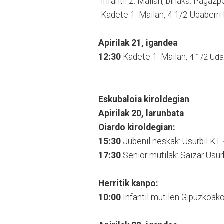
-Infantil 2. Mailan, binaka: Pagaz
-Kadete 1. Mailan, 4 1/2 Udaberri
Apirilak 21, igandea
12:30
Kadete 1. Mailan,
4 1/2 Uda
Eskubaloia kiroldegian
Apirilak 20, larunbata
Oiardo kiroldegian:
15:30
Jubenil neskak: Usurbil K.E
17:30
Senior mutilak: Saizar Usu
Herritik kanpo:
10:00
Infantil mutilen Gipuzkoako 