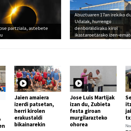
Abuztuaren 17an irekiko d
Udalak, hurrengo
pse partziala, astebete
denboraldirako kirol
ru
ikastaroetarako izen-emat
Jaien amaiera
Jose Luis Martijak
Se
izerdi patsetan,
izan du, Zubieta
it
herri kirolen
festa giroan
ja
erakustaldi
murgilarazteko
t
o
bikainarekin
ohorea
en
Noa