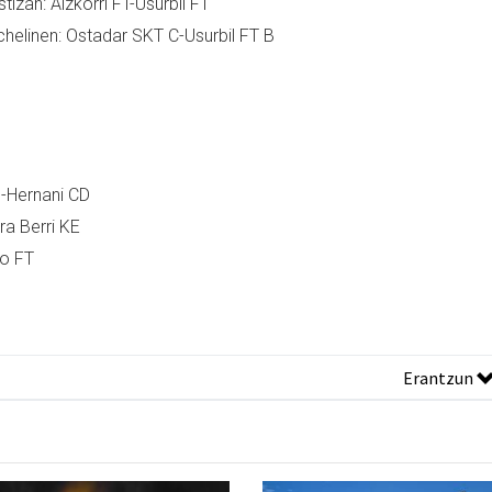
izan: Aizkorri FT-Usurbil FT
helinen: Ostadar SKT C-Usurbil FT B
B-Hernani CD
ra Berri KE
ko FT
Erantzun