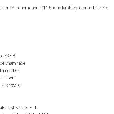
inen entrenamendua (11:50ean kiroldegi atarian biltzeko
rga KKE B
rrupe Chaminade
Mariño CD B
a Luberri
FT-Ekintza KE
tutene KE-Usurbil FT B