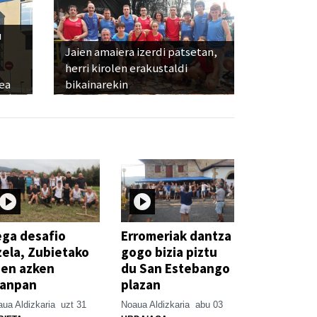
u
Jaien amaiera izerdi patsetan,
herri kirolen erakustaldi
ea
bikainarekin
ga desafio
Erromeriak dantza
zela, Zubietako
gogo bizia piztu
ien azken
du San Estebango
xanpan
plazan
ua Aldizkaria
uzt 31
Noaua Aldizkaria
abu 03