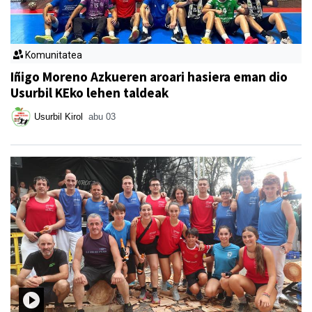
Komunitatea
Iñigo Moreno Azkueren aroari hasiera eman dio
Usurbil KEko lehen taldeak
Usurbil Kirol
abu 03