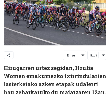
Entzun
Itzuli
Hirugarren urtez segidan, Itzulia
Women emakumezko txirrindularien
lasterketako azken etapak udalerri
hau zeharkatuko du maiatzaren 12an.