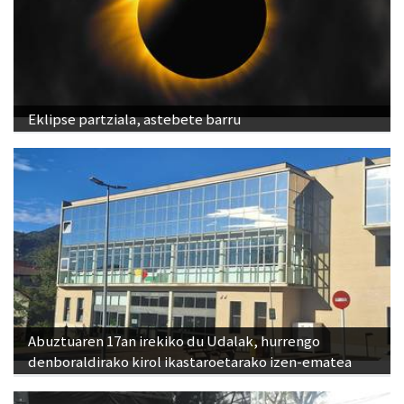
Eklipse partziala, astebete barru
Abuztuaren 17an irekiko du Udalak, hurrengo
denboraldirako kirol ikastaroetarako izen-ematea