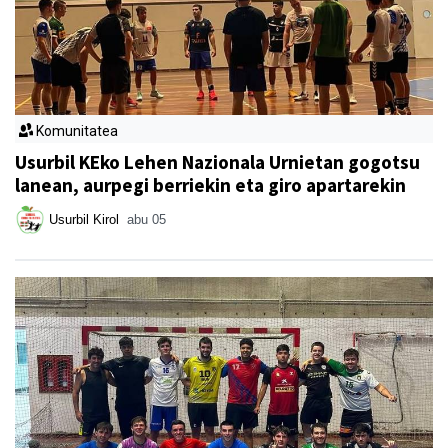
Komunitatea
Usurbil KEko Lehen Nazionala Urnietan gogotsu
lanean, aurpegi berriekin eta giro apartarekin
Usurbil Kirol
abu 05