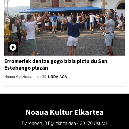
Erromeriak dantza gogo bizia piztu du San
Estebango plazan
Noaua Aldizkaria
abu 03
URDAIAGA
Noaua Kultur Elkartea
Bordaberri 3 Eguzkitzaldea - 20170 Usurbil