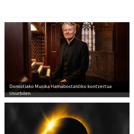
Donostiako Musika Hamabostaldiko kontzertua
Usurbilen