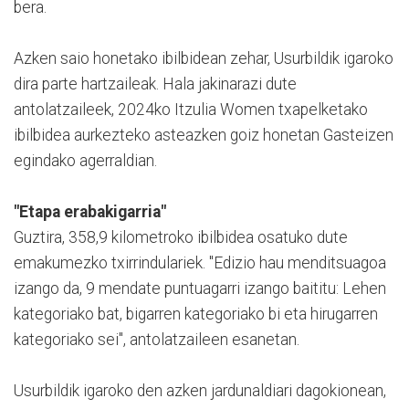
bera.
Azken saio honetako ibilbidean zehar, Usurbildik igaroko
dira parte hartzaileak. Hala jakinarazi dute
antolatzaileek, 2024ko Itzulia Women txapelketako
ibilbidea aurkezteko asteazken goiz honetan Gasteizen
egindako agerraldian.
"Etapa erabakigarria"
Guztira, 358,9 kilometroko ibilbidea osatuko dute
emakumezko txirrindulariek. "Edizio hau menditsuagoa
izango da, 9 mendate puntuagarri izango baititu: Lehen
kategoriako bat, bigarren kategoriako bi eta hirugarren
kategoriako sei", antolatzaileen esanetan.
Usurbildik igaroko den azken jardunaldiari dagokionean,