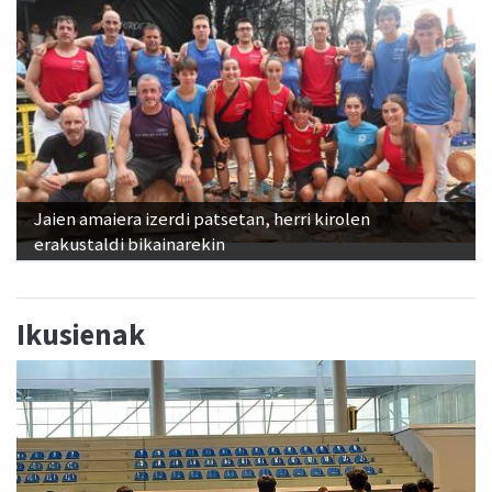
Jaien amaiera izerdi patsetan, herri kirolen
erakustaldi bikainarekin
Ikusienak