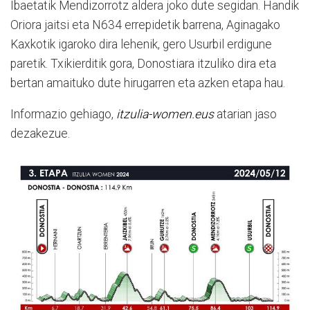
Ibaetatik Mendizorrotz aldera joko dute segidan. Handik
Oriora jaitsi eta N634 errepidetik barrena, Aginagako
Kaxkotik igaroko dira lehenik, gero Usurbil erdigune
paretik. Txikierditik gora, Donostiara itzuliko dira eta
bertan amaituko dute hirugarren eta azken etapa hau.
Informazio gehiago,
itzulia-women.eus
atarian jaso
dezakezue.