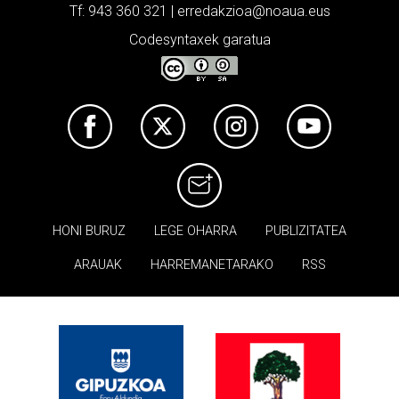
Tf: 943 360 321 | erredakzioa@noaua.eus
Codesyntaxek garatua
HONI BURUZ
LEGE OHARRA
PUBLIZITATEA
ARAUAK
HARREMANETARAKO
RSS