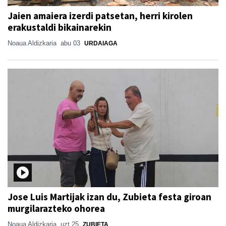
Jaien amaiera izerdi patsetan, herri kirolen
erakustaldi bikainarekin
Noaua Aldizkaria
abu 03
URDAIAGA
Jose Luis Martijak izan du, Zubieta festa giroan
murgilarazteko ohorea
Noaua Aldizkaria
uzt 25
ZUBIETA