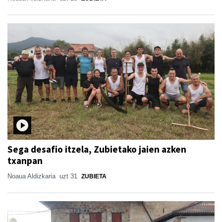
Sega desafio itzela, Zubietako jaien azken
txanpan
Noaua Aldizkaria
uzt 31
ZUBIETA