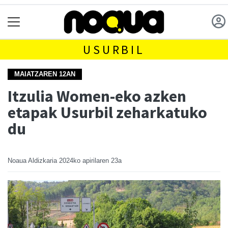
USURBIL
MAIATZAREN 12AN
Itzulia Women-eko azken
etapak Usurbil zeharkatuko
du
Noaua Aldizkaria
2024ko apirilaren 23a