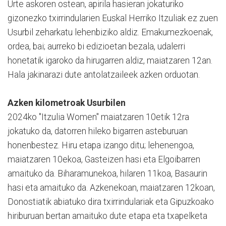
Urte askoren ostean, apirila hasieran jokaturiko
gizonezko txirrindularien Euskal Herriko Itzuliak ez zuen
Usurbil zeharkatu lehenbiziko aldiz. Emakumezkoenak,
ordea, bai; aurreko bi edizioetan bezala, udalerri
honetatik igaroko da hirugarren aldiz, maiatzaren 12an.
Hala jakinarazi dute antolatzaileek azken orduotan.
Azken kilometroak Usurbilen
2024ko "Itzulia Women" maiatzaren 10etik 12ra
jokatuko da, datorren hileko bigarren asteburuan
honenbestez. Hiru etapa izango ditu; lehenengoa,
maiatzaren 10ekoa, Gasteizen hasi eta Elgoibarren
amaituko da. Biharamunekoa, hilaren 11koa, Basaurin
hasi eta amaituko da. Azkenekoan, maiatzaren 12koan,
Donostiatik abiatuko dira txirrindulariak eta Gipuzkoako
hiriburuan bertan amaituko dute etapa eta txapelketa