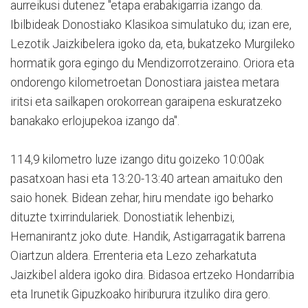
aurreikusi dutenez "
etapa erabakigarria izango da.
Ibilbideak Donostiako Klasikoa simulatuko du; izan ere,
Lezotik Jaizkibelera igoko da, eta, bukatzeko Murgileko
hormatik gora egingo du Mendizorrotzeraino. Oriora eta
ondorengo kilometroetan Donostiara jaistea metara
iritsi eta sailkapen orokorrean garaipena eskuratzeko
banakako erlojupekoa izango da".
114,9 kilometro luze izango ditu goizeko 10:00ak
pasatxoan hasi eta 13:20-13:40 artean amaituko den
saio honek. Bidean zehar, hiru mendate igo beharko
dituzte txirrindulariek. Donostiatik lehenbizi,
Hernanirantz joko dute. Handik, Astigarragatik barrena
Oiartzun aldera. Errenteria eta Lezo zeharkatuta
Jaizkibel aldera igoko dira. Bidasoa ertzeko Hondarribia
eta Irunetik Gipuzkoako hiriburura itzuliko dira gero.