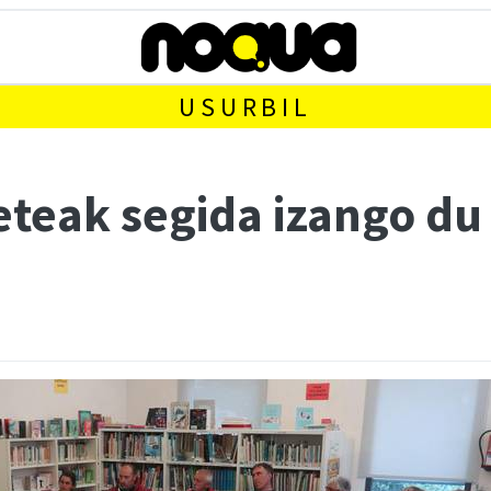
USURBIL
teak segida izango du 