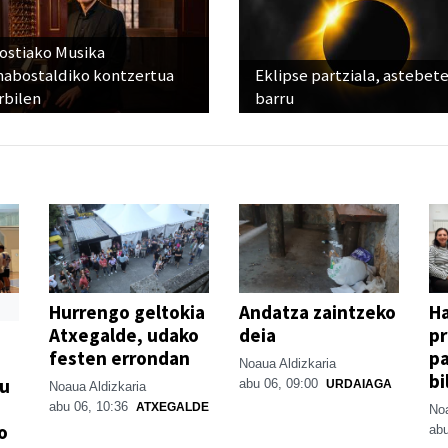
ostiako Musika
abostaldiko kontzertua
Eklipse partziala, astebet
rbilen
barru
Hurrengo geltokia
Andatza zaintzeko
H
Atxegalde, udako
deia
p
festen errondan
pa
Noaua Aldizkaria
bi
su
abu 06, 09:00
URDAIAGA
Noaua Aldizkaria
abu 06, 10:36
ATXEGALDE
Noa
o
abu