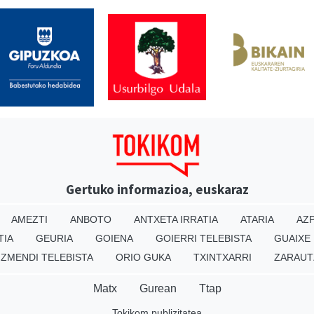
Gertuko informazioa, euskaraz
AMEZTI
ANBOTO
ANTXETA IRRATIA
ATARIA
AZP
TIA
GEURIA
GOIENA
GOIERRI TELEBISTA
GUAIXE
IZMENDI TELEBISTA
ORIO GUKA
TXINTXARRI
ZARAUT
Matx
Gurean
Ttap
Tokikom publizitatea