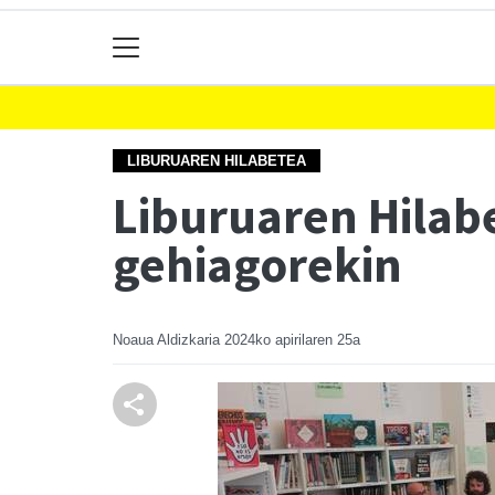
LIBURUAREN HILABETEA
Liburuaren Hilabe
gehiagorekin
Noaua Aldizkaria
2024ko apirilaren 25a