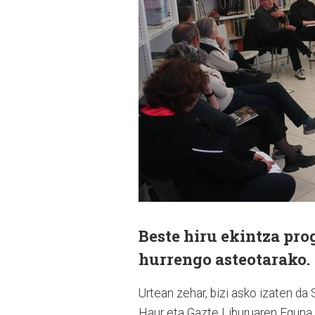
Beste hiru ekintza pro
hurrengo asteotarako.
Urtean zehar, bizi asko izaten da 
Haur eta Gazte Liburuaren Eguna, 