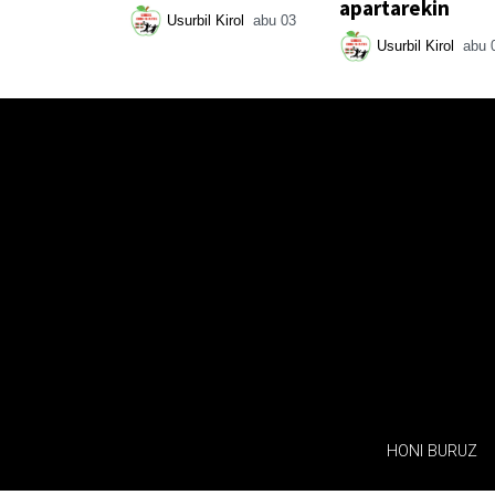
apartarekin
Usurbil Kirol
abu 03
Usurbil Kirol
abu 
HONI BURUZ