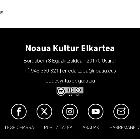
05
Noaua Kultur Elkartea
Bordaberri 3 Eguzkitzaldea - 20170 Usurbil
Tf: 943 360 321 | erredakzioa@noaua.eus
Codesyntaxek garatua
LEGE OHARRA
PUBLIZITATEA
ARAUAK
HARREMANET