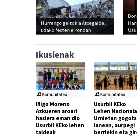
Don
Hurrengo geltokia Atxegalde,
Ham
udako festen errondan
Usu
Ikusienak
Komunitatea
Komunitatea
Iñigo Moreno
Usurbil KEko
Azkueren aroari
Lehen Nazionala
hasiera eman dio
Urnietan gogot
Usurbil KEko lehen
lanean, aurpegi
taldeak
berriekin eta gir