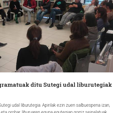
gramatuak ditu Sutegi udal liburutegiak
Sutegi udal liburutegia. Apirilak ezin zuen salbuespena izan,
eta orohar, liburuaren eguna egutegian gorriz seinalatuak