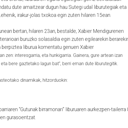
ndatu dute amaitzear dugun hau Sutegi udal liburutegiak eta
Lehenik, irakur-jolas txokoa egin zuten hilaren 15ean.
nean bertan, hilaren 23an, bestalde, Xabier Mendigurenen
literarioari buruzko solasaldia egin zuten egilearekin berarekin
ta berpiztea liburua komentatu genuen Xabier
zan zen: interesgarria, eta hunkigarria. Gainera, gure artean izan
 eta bere gaztetako lagun bat", berri eman dute liburutegitik.
asteotako dinamikak, hitzorduokin:
rriaren “Gutunak birramonari” liburuaren aurkezpen-tailerra 
ien gurasoentzat.