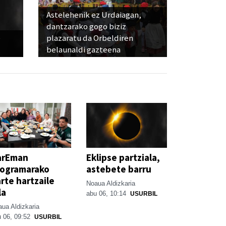
Astelehenik ez Urdaiagan,
dantzarako gogo biziz
e
plazaratu da Orbeldiren
belaunaldi gazteena
arEman
Eklipse partziala,
rogramarako
astebete barru
rte hartzaile
Noaua Aldizkaria
la
abu 06, 10:14
USURBIL
ua Aldizkaria
 06, 09:52
USURBIL