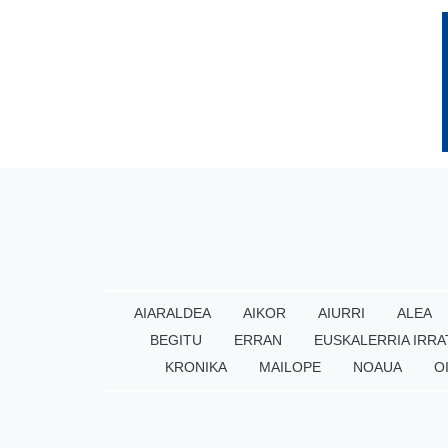
AIARALDEA
AIKOR
AIURRI
ALEA
BEGITU
ERRAN
EUSKALERRIA IRRA
KRONIKA
MAILOPE
NOAUA
O