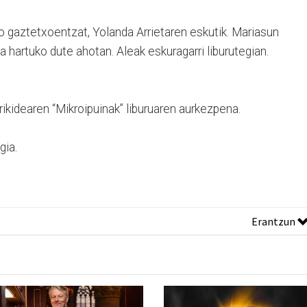
o gaztetxoentzat, Yolanda Arrietaren eskutik. Mariasun
ua hartuko dute ahotan. Aleak eskuragarri liburutegian.
rikidearen “Mikroipuinak” liburuaren aurkezpena.
gia.
Erantzun