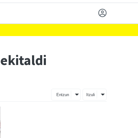
ekitaldi
Entzun
Itzuli