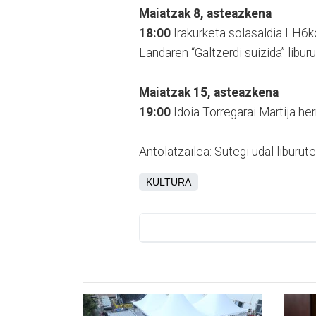
Maiatzak 8, asteazkena
18:00
Irakurketa solasaldia LH6k
Landaren “Galtzerdi suizida” libur
Maiatzak 15, asteazkena
19:00
Idoia Torregarai Martija her
Antolatzailea: Sutegi udal liburute
KULTURA