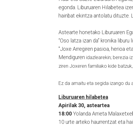
egonda. Liburuaren Hilabetea ize
hainbat ekintza antolatu dituzte. 
Astearte honetako Liburuaren Egu
“Oso latza izan da” kronika liburu 
"Joxe Arregiren pasioa, herioa e
Mendiguren
idazlearekin; berezia i
ziren Joxeren familiako kide batzuk,
Ez da amaitu eta segida izango du 
Liburuaren hilabetea
Apirilak 30, asteartea
18:00
Yolanda Arrieta Malaxetxeba
10 urte arteko haurrentzat eta ha