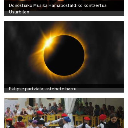
Donostiako Musika Hamabostaldiko kontzertua
Usurbilen
Eklipse partziala, astebete barru