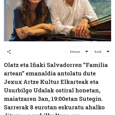
Entzun
Itzuli
Olatz eta Iñaki Salvadorren “Familia
artean” emanaldia antolatu dute
Jexux Artze Kultur Elkarteak eta
Usurbilgo Udalak ostiral honetan,
maiatzaren 3an, 19:00etan Sutegin.
Sarrerak 8 eurotan eskuratu ahalko