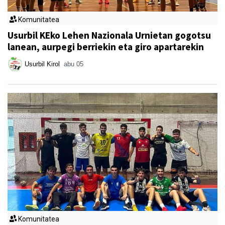
Komunitatea
Usurbil KEko Lehen Nazionala Urnietan gogotsu
lanean, aurpegi berriekin eta giro apartarekin
Usurbil Kirol
abu 05
Komunitatea