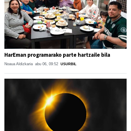
HarEman programarako parte hartzaile bila
Noaua Aldizkaria
abu 06, 09:52
USURBIL