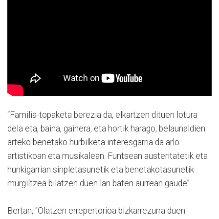
“Familia-topaketa berezia da, elkartzen dituen lotura
dela eta, baina, gainera, eta hortik harago, belaunaldien
arteko benetako hurbilketa interesgarria da arlo
artistikoan eta musikalean. Funtsean austeritatetik eta
hunkigarrian sinpletasunetik eta benetakotasunetik
murgiltzea bilatzen duen lan baten aurrean gaude”.
Bertan, “Olatzen errepertorioa bizkarrezurra duen