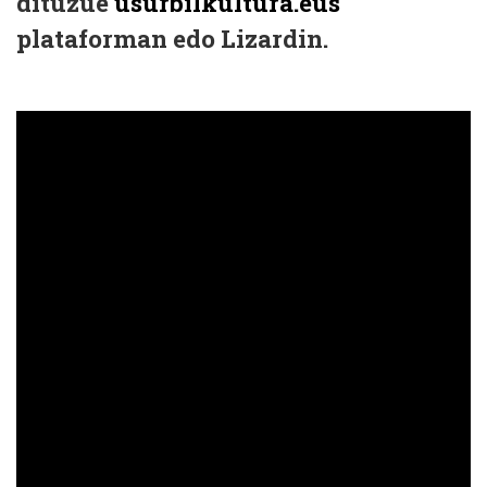
dituzue
usurbilkultura.eus
plataforman edo Lizardin.