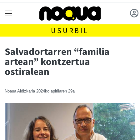
USURBIL
Salvadortarren “familia
artean” kontzertua
ostiralean
Noaua Aldizkaria
2024ko apirilaren 29a