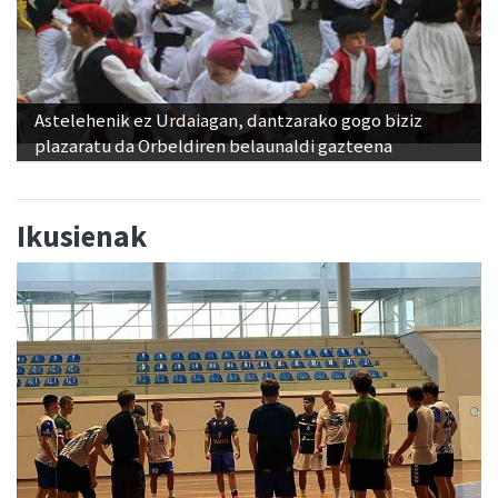
Astelehenik ez Urdaiagan, dantzarako gogo biziz
plazaratu da Orbeldiren belaunaldi gazteena
Ikusienak