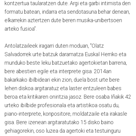
kontzertua taularatzen dute. Argi eta garbi intimista den
formatu batean, indarra eta sendotasuna behar denean,
elkarrekin aztertzen dute beren musika-unibertsoen
arteko fusioa”.
Antolatzaileek iragarri duten moduan, "Olatz
Salvadorrek urte batzuk daramatza Euskal Herriko eta
munduko beste leku batzuetako agertokietan barrena,
bere abestien egile eta interprete gisa. 2014an
bakarkako ibilbideari ekin zion, duela bost urte bere
lehen diskoa argitaratuz eta laster entzuleen babes
beroa eta kritikaren oniritzia jasoz. Bere osaba Iñakik 42
urteko ibilbide profesionala eta artistikoa osatu du,
piano-interprete, konpositore, moldatzaile eta irakasle
gisa. Bere izenean argitaratutako 15 disko baino
gehiagorekin, oso luzea da agertoki eta testuinguru