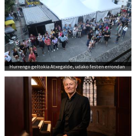
Hurrengo geltokia Atxegalde, udako festen errondan