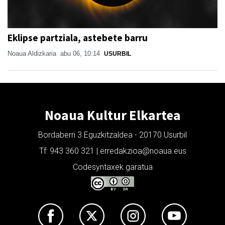
Eklipse partziala, astebete barru
Noaua Aldizkaria
abu 06, 10:14
USURBIL
Noaua Kultur Elkartea
Bordaberri 3 Eguzkitzaldea - 20170 Usurbil
Tf: 943 360 321 | erredakzioa@noaua.eus
Codesyntaxek garatua