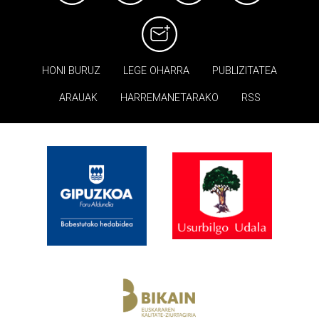
HONI BURUZ
LEGE OHARRA
PUBLIZITATEA
ARAUAK
HARREMANETARAKO
RSS