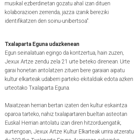
musikal ezberdinetan gozatu ahal izan dituen
kolaborazioen zerrenda, jazza izanik bereziki
identifikatzen den soinu-unibertsoa".
Txalaparta Eguna udazkenean
Egun seinalatuan egingo da kontzertua, hain zuzen,
Jexux Artze zendu zela 21 urte beteko direnean. Urte
garai honetan antolatzen zituen bere garaian aipatu
kultur elkarteak udaberri parteko ekitaldiak edota azken
urteotako Txalaparta Eguna.
Maiatzean herrian bertan izaten den kultur eskaintza
oparoa tarteko, nahiz txalapartaren bueltan asteotan
Euskal Herrian antolatu izan diren hitzorduengatik,
aurtengoan, Jexux Artze Kultur Elkarteak urrira atzeratu