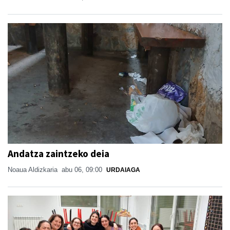
Andatza zaintzeko deia
Noaua Aldizkaria
abu 06, 09:00
URDAIAGA