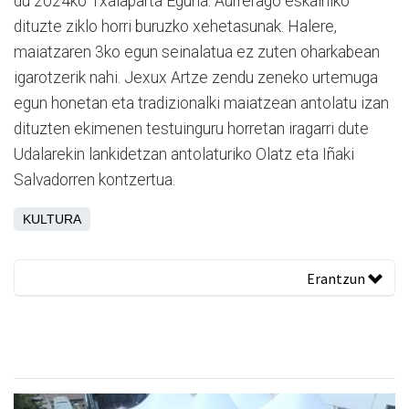
du 2024ko Txalaparta Eguna. Aurrerago eskainiko
dituzte ziklo horri buruzko xehetasunak. Halere,
maiatzaren 3ko egun seinalatua ez zuten oharkabean
igarotzerik nahi. Jexux Artze zendu zeneko urtemuga
egun honetan eta tradizionalki maiatzean antolatu izan
dituzten ekimenen testuinguru horretan iragarri dute
Udalarekin lankidetzan antolaturiko Olatz eta Iñaki
Salvadorren kontzertua.
KULTURA
Erantzun