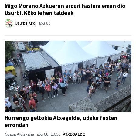
Iñigo Moreno Azkueren aroari hasiera eman dio
Usurbil KEko lehen taldeak
Usurbil Kirol
abu 03
Hurrengo geltokia Atxegalde, udako festen
errondan
Noaua Aldizkaria
abu 06, 10:36
ATXEGALDE