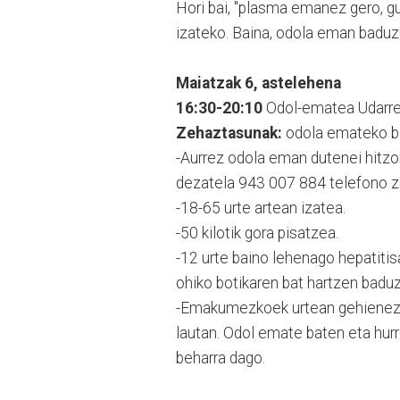
Hori bai, "plasma emanez gero, g
izateko. Baina, odola eman baduzu
Maiatzak 6, astelehena
16:30-20:10
Odol-ematea Udarreg
Zehaztasunak:
odola emateko be
-Aurrez odola eman dutenei hitzo
dezatela 943 007 884 telefono z
-18-65 urte artean izatea.
-50 kilotik gora pisatzea.
-12 urte baino lehenago hepatitisa
ohiko botikaren bat hartzen badu
-Emakumezkoek urtean gehienez 
lautan. Odol emate baten eta hurr
beharra dago.