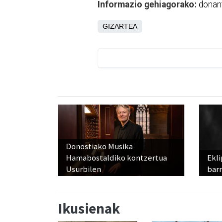
Informazio gehiagorako:
donan
GIZARTEA
Donostiako Musika
Hamabostaldiko kontzertua
Ekli
Usurbilen
bar
Ikusienak