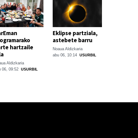
arEman
Eklipse partziala,
rogramarako
astebete barru
rte hartzaile
Noaua Aldizkaria
la
abu 06, 10:14
USURBIL
ua Aldizkaria
 06, 09:52
USURBIL