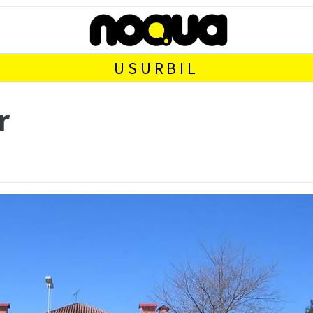
USURBIL
r