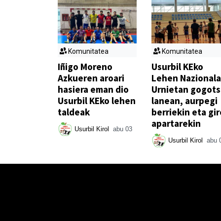
Komunitatea
Komunitatea
Iñigo Moreno
Usurbil KEko
Azkueren aroari
Lehen Nazionala
hasiera eman dio
Urnietan gogot
Usurbil KEko lehen
lanean, aurpegi
taldeak
berriekin eta gir
apartarekin
Usurbil Kirol
abu 03
Usurbil Kirol
abu 