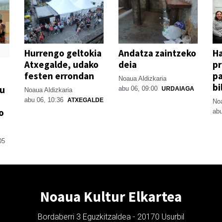
Hurrengo geltokia
Andatza zaintzeko
H
Atxegalde, udako
deia
p
festen errondan
pa
Noaua Aldizkaria
bi
su
abu 06, 09:00
URDAIAGA
Noaua Aldizkaria
abu 06, 10:36
ATXEGALDE
Noa
o
abu
05
Noaua Kultur Elkartea
Bordaberri 3 Eguzkitzaldea - 20170 Usurbil