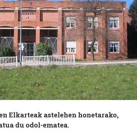
en Elkarteak astelehen honetarako,
atua du odol-ematea.