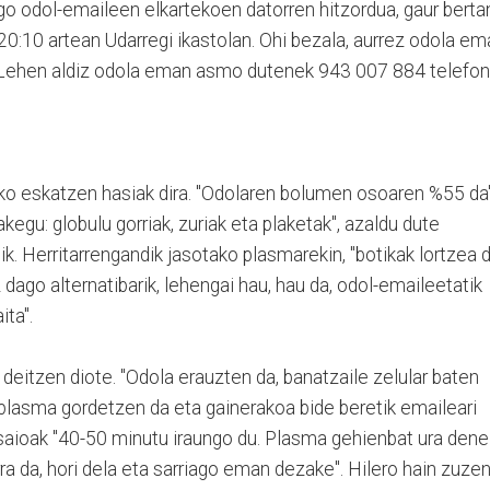
lgo odol-emaileen elkartekoen datorren hitzordua, gaur berta
0:10 artean Udarregi ikastolan. Ohi bezala, aurrez odola em
e. Lehen aldiz odola eman asmo dutenek 943 007 884 telefo
ko eskatzen hasiak dira. "Odolaren bolumen osoaren %55 da
akegu: globulu gorriak, zuriak eta plaketak", azaldu dute
k. Herritarrengandik jasotako plasmarekin, "botikak lortzea d
dago alternatibarik, lehengai hau, hau da, odol-emaileetatik
ta".
eitzen diote. "Odola erauzten da, banatzaile zelular baten
 plasma gordetzen da eta gainerakoa bide beretik emaileari
saioak "40-50 minutu iraungo du. Plasma gehienbat ura dene
 da, hori dela eta sarriago eman dezake". Hilero hain zuzen