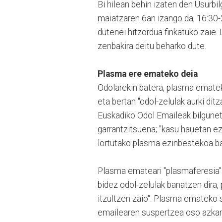
Bi hilean behin izaten den Usurbi
maiatzaren 6an izango da, 16:30-2
dutenei hitzordua finkatuko zai
zenbakira deitu beharko dute.
Plasma ere emateko deia
Odolarekin batera, plasma emate
eta bertan "odol-zelulak aurki ditz
Euskadiko Odol Emaileak bilguneti
garrantzitsuena; "kasu hauetan ez 
lortutako plasma ezinbestekoa bai
Plasma emateari "plasmaferesia" d
bidez odol-zelulak banatzen dira,
itzultzen zaio". Plasma emateko 
emailearen suspertzea oso azkarra