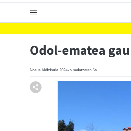
Odol-ematea gau
Noaua Aldizkaria
2024ko maiatzaren 6a