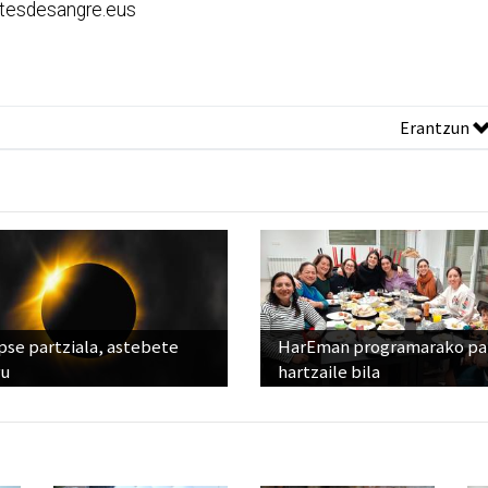
tesdesangre.eus
Erantzun
pse partziala, astebete
HarEman programarako pa
ru
hartzaile bila