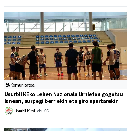
Komunitatea
Usurbil KEko Lehen Nazionala Urnietan gogotsu
lanean, aurpegi berriekin eta giro apartarekin
Usurbil Kirol
abu 05