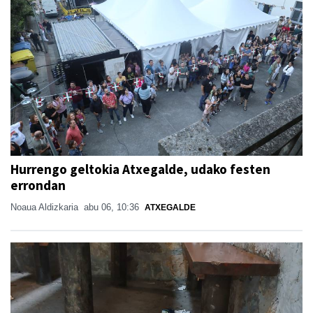
Hurrengo geltokia Atxegalde, udako festen
errondan
Noaua Aldizkaria
abu 06, 10:36
ATXEGALDE