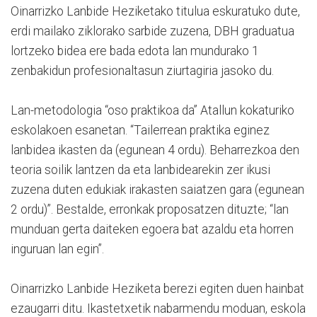
Oinarrizko Lanbide Heziketako titulua eskuratuko dute,
erdi mailako ziklorako sarbide zuzena, DBH graduatua
lortzeko bidea ere bada edota lan mundurako 1
zenbakidun profesionaltasun ziurtagiria jasoko du.
Lan-metodologia “oso praktikoa da” Atallun kokaturiko
eskolakoen esanetan. “Tailerrean praktika eginez
lanbidea ikasten da (egunean 4 ordu). Beharrezkoa den
teoria soilik lantzen da eta lanbidearekin zer ikusi
zuzena duten edukiak irakasten saiatzen gara (egunean
2 ordu)”. Bestalde, erronkak proposatzen dituzte; “lan
munduan gerta daiteken egoera bat azaldu eta horren
inguruan lan egin”.
Oinarrizko Lanbide Heziketa berezi egiten duen hainbat
ezaugarri ditu. Ikastetxetik nabarmendu moduan, eskola