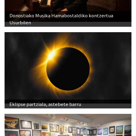
Donostiako Musika Hamabostaldiko kontzertua
Usurbilen
Eklipse partziala, astebete barru