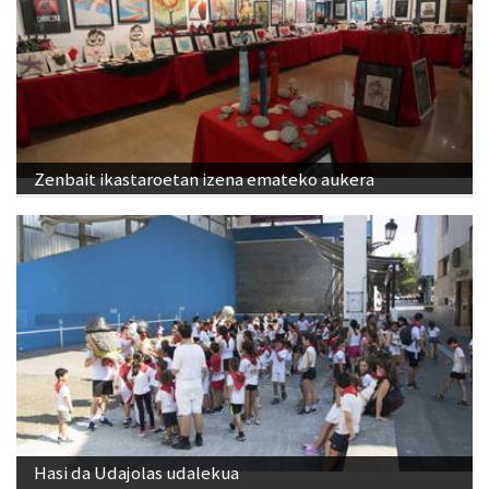
Zenbait ikastaroetan izena emateko aukera
Hasi da Udajolas udalekua