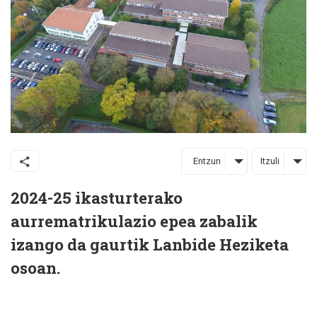
Entzun
Itzuli
2024-25 ikasturterako
aurrematrikulazio epea zabalik
izango da gaurtik Lanbide Heziketa
osoan.