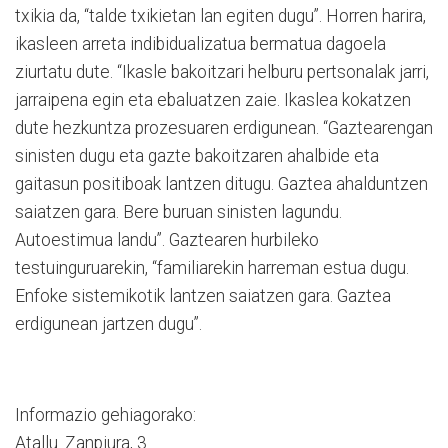
txikia da, “talde txikietan lan egiten dugu”. Horren harira,
ikasleen arreta indibidualizatua bermatua dagoela
ziurtatu dute. “Ikasle bakoitzari helburu pertsonalak jarri,
jarraipena egin eta ebaluatzen zaie. Ikaslea kokatzen
dute hezkuntza prozesuaren erdigunean. “Gaztearengan
sinisten dugu eta gazte bakoitzaren ahalbide eta
gaitasun positiboak lantzen ditugu. Gaztea ahalduntzen
saiatzen gara. Bere buruan sinisten lagundu.
Autoestimua landu”. Gaztearen hurbileko
testuinguruarekin, “familiarekin harreman estua dugu.
Enfoke sistemikotik lantzen saiatzen gara. Gaztea
erdigunean jartzen dugu”.
Informazio gehiagorako:
Atallu. Zanpiura, 3