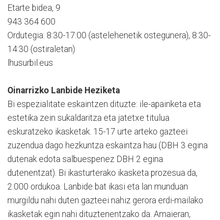
Etarte bidea, 9
943 364 600
Ordutegia: 8:30-17:00 (astelehenetik ostegunera), 8:30-
14:30 (ostiraletan)
lhusurbil.eus
Oinarrizko Lanbide Heziketa
Bi espezialitate eskaintzen dituzte: ile-apainketa eta
estetika zein sukaldaritza eta jatetxe titulua
eskuratzeko ikasketak. 15-17 urte arteko gazteei
zuzendua dago hezkuntza eskaintza hau (DBH 3 egina
dutenak edota salbuespenez DBH 2 egina
dutenentzat). Bi ikasturterako ikasketa prozesua da,
2.000 ordukoa. Lanbide bat ikasi eta lan munduan
murgildu nahi duten gazteei nahiz gerora erdi-mailako
ikasketak egin nahi dituztenentzako da. Amaieran,