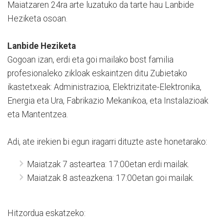
Maiatzaren 24ra arte luzatuko da tarte hau Lanbide
Heziketa osoan.
Lanbide Heziketa
Gogoan izan, erdi eta goi mailako bost familia
profesionaleko zikloak eskaintzen ditu Zubietako
ikastetxeak: Administrazioa, Elektrizitate-Elektronika,
Energia eta Ura, Fabrikazio Mekanikoa, eta Instalazioak
eta Mantentzea.
Adi, ate irekien bi egun iragarri dituzte aste honetarako:
Maiatzak 7 asteartea: 17:00etan erdi mailak.
Maiatzak 8 asteazkena: 17:00etan goi mailak.
Hitzordua eskatzeko: