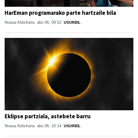
HarEman programarako parte hartzaile bila
Noaua Aldizkaria
abu 06, 09:52
USURBIL
Eklipse partziala, astebete barru
Noaua Aldizkaria
abu 06, 10:14
USURBIL