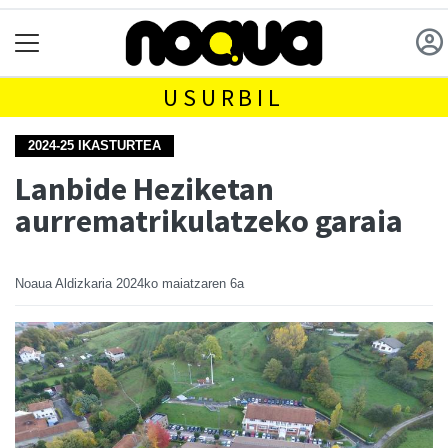
USURBIL
2024-25 IKASTURTEA
Lanbide Heziketan
aurrematrikulatzeko garaia
Noaua Aldizkaria
2024ko maiatzaren 6a