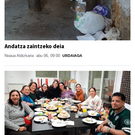
Andatza zaintzeko deia
Noaua Aldizkaria
abu 06, 09:00
URDAIAGA