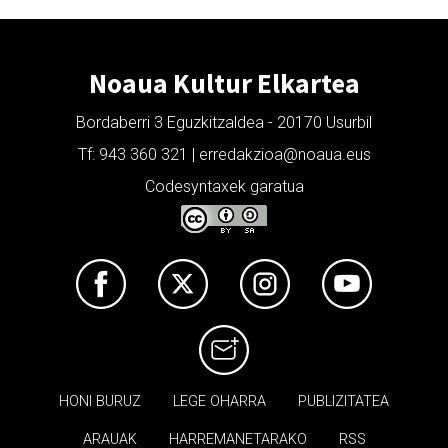
Noaua Kultur Elkartea
Bordaberri 3 Eguzkitzaldea - 20170 Usurbil
Tf: 943 360 321 | erredakzioa@noaua.eus
Codesyntaxek garatua
HONI BURUZ
LEGE OHARRA
PUBLIZITATEA
ARAUAK
HARREMANETARAKO
RSS