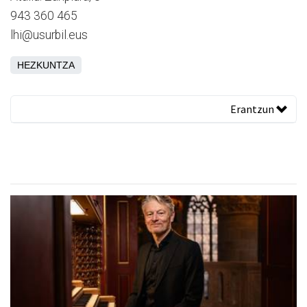
943 360 465
lhi@usurbil.eus
HEZKUNTZA
Erantzun