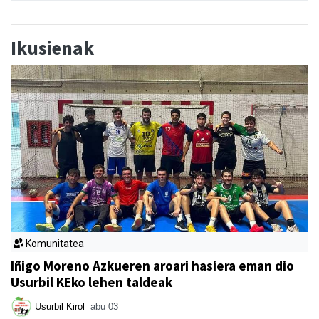
Ikusienak
Komunitatea
Iñigo Moreno Azkueren aroari hasiera eman dio
Usurbil KEko lehen taldeak
Usurbil Kirol
abu 03