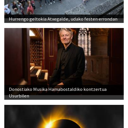
Hurrengo geltokia Atxegalde, udako festen errondan
Donostiako Musika Hamabostaldiko kontzertua
Usurbilen