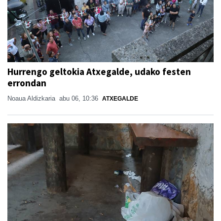
Hurrengo geltokia Atxegalde, udako festen
errondan
Noaua Aldizkaria
abu 06, 10:36
ATXEGALDE