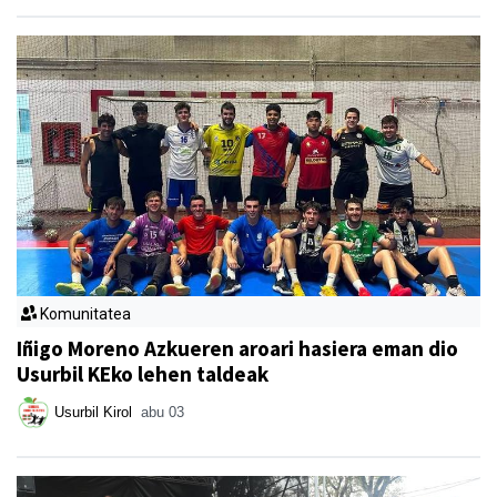
Komunitatea
Iñigo Moreno Azkueren aroari hasiera eman dio
Usurbil KEko lehen taldeak
Usurbil Kirol
abu 03