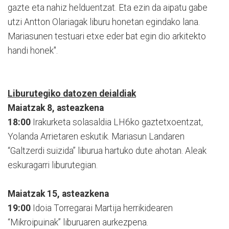
gazte eta nahiz helduentzat. Eta ezin da aipatu gabe
utzi Antton Olariagak liburu honetan egindako lana.
Mariasunen testuari etxe eder bat egin dio arkitekto
handi honek".
Liburutegiko datozen deialdiak
Maiatzak 8, asteazkena
18:00
Irakurketa solasaldia LH6ko gaztetxoentzat,
Yolanda Arrietaren eskutik. Mariasun Landaren
“Galtzerdi suizida” liburua hartuko dute ahotan. Aleak
eskuragarri liburutegian.
Maiatzak 15, asteazkena
19:00
Idoia Torregarai Martija herrikidearen
“Mikroipuinak” liburuaren aurkezpena.