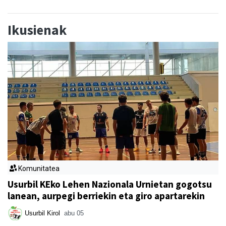
Ikusienak
Komunitatea
Usurbil KEko Lehen Nazionala Urnietan gogotsu
lanean, aurpegi berriekin eta giro apartarekin
Usurbil Kirol
abu 05