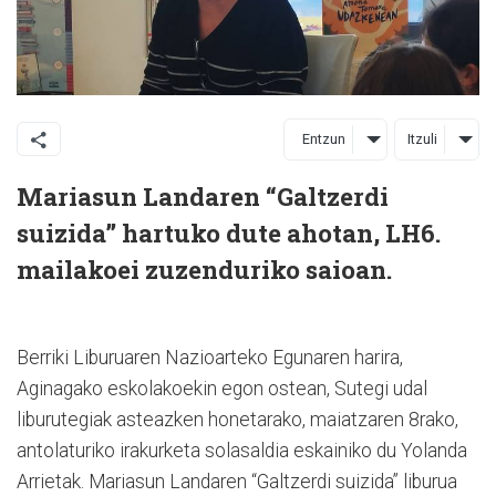
Entzun
Itzuli
Mariasun Landaren
“Galtzerdi
suizida” hartuko dute ahotan,
LH6.
mailakoei zuzenduriko saioan.
Berriki Liburuaren Nazioarteko Egunaren harira,
Aginagako eskolakoekin egon ostean, Sutegi udal
liburutegiak asteazken honetarako, maiatzaren 8rako,
antolaturiko irakurketa solasaldia eskainiko du Yolanda
Arrietak. Mariasun Landaren
“Galtzerdi suizida” liburua