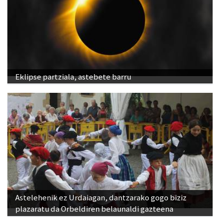
Eklipse partziala, astebete barru
Astelehenik ez Urdaiagan, dantzarako gogo biziz
plazaratu da Orbeldiren belaunaldi gazteena