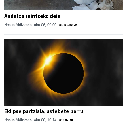
Andatza zaintzeko deia
Noaua Aldizkaria
abu 06, 09:00
URDAIAGA
Eklipse partziala, astebete barru
Noaua Aldizkaria
abu 06, 10:14
USURBIL