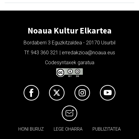
Noaua Kultur Elkartea
Bordaberri 3 Eguzkitzaldea - 20170 Usurbil
Tf: 943 360 321 | erredakzioa@noaua.eus
Codesyntaxek garatua
HONI BURUZ
LEGE OHARRA
PUBLIZITATEA