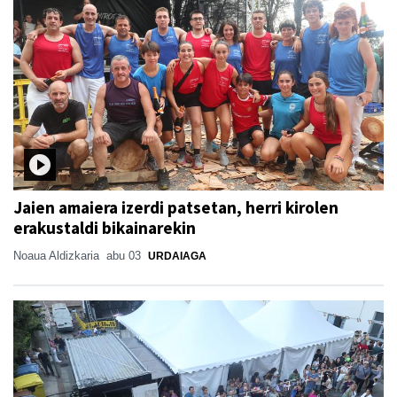
Jaien amaiera izerdi patsetan, herri kirolen
erakustaldi bikainarekin
Noaua Aldizkaria
abu 03
URDAIAGA