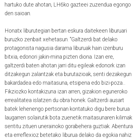
hartuko dute ahotan, LH6ko gazteei zuzendua egongo
den saioan.
Honatx liburutegian bertan eskura daitekeen liburuari
buruzko zenbait xehetasun. "Galtzerdi bat delako
protagonista nagusia darama liburuak hain izenburu
bitxia, edonori jakin-mina pizten diona. Izan ere,
galtzerdi baten ahotan jarri ditu egileak edonork izan
ditzakegun zalantzak eta burutazioak, senti dezakegun
bakardadea edo maitasuna, etsipena edo bizi-poza...
Fikziozko kontakizuna izan arren, gizakion eguneroko
errealitatea islatzen du obra honek. Galtzerdi ausart
batek lehenengo pertsonan kontatuko digu bere burua
laugarren solairutik bota zuenetik maitasunaren kilimak
sentitu zituen unerainoko gorabehera guztiak. Abentura
eta erreflexioz betetako liburua delako da egokia nahiz