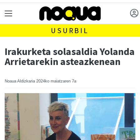
USURBIL
Irakurketa solasaldia Yolanda
Arrietarekin asteazkenean
Noaua Aldizkaria
2024ko maiatzaren 7a