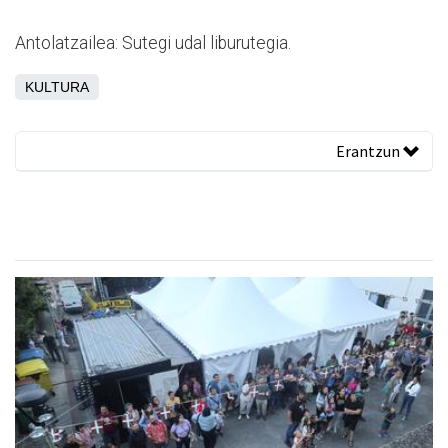
Antolatzailea: Sutegi udal liburutegia.
KULTURA
Erantzun