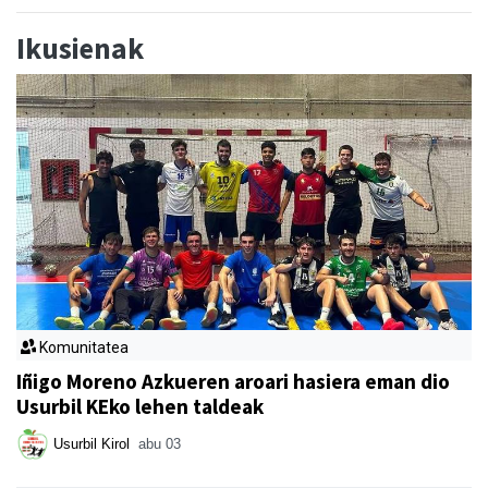
Ikusienak
Komunitatea
Iñigo Moreno Azkueren aroari hasiera eman dio
Usurbil KEko lehen taldeak
Usurbil Kirol
abu 03