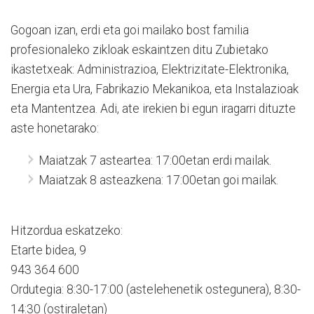
Gogoan izan, erdi eta goi mailako bost familia
profesionaleko zikloak eskaintzen ditu Zubietako
ikastetxeak: Administrazioa, Elektrizitate-Elektronika,
Energia eta Ura, Fabrikazio Mekanikoa, eta Instalazioak
eta Mantentzea. Adi, ate irekien bi egun iragarri dituzte
aste honetarako:
Maiatzak 7 asteartea: 17:00etan erdi mailak.
Maiatzak 8 asteazkena: 17:00etan goi mailak.
Hitzordua eskatzeko:
Etarte bidea, 9
943 364 600
Ordutegia: 8:30-17:00 (astelehenetik ostegunera), 8:30-
14:30 (ostiraletan)