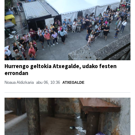
Hurrengo geltokia Atxegalde, udako festen
errondan
Noaua Aldizkaria
abu 06, 10:36
ATXEGALDE