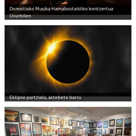
Donostiako Musika Hamabostaldiko kontzertua
Usurbilen
Eklipse partziala, astebete barru