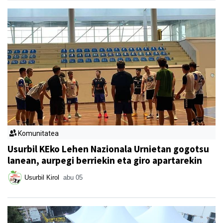
Komunitatea
Usurbil KEko Lehen Nazionala Urnietan gogotsu
lanean, aurpegi berriekin eta giro apartarekin
Usurbil Kirol
abu 05