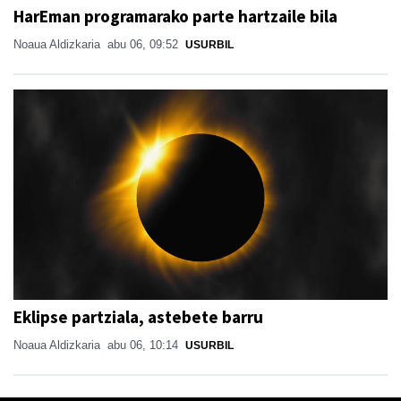
HarEman programarako parte hartzaile bila
Noaua Aldizkaria
abu 06, 09:52
USURBIL
Eklipse partziala, astebete barru
Noaua Aldizkaria
abu 06, 10:14
USURBIL