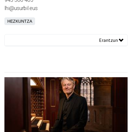
943 360 465
lhi@usurbil.eus
HEZKUNTZA
Erantzun