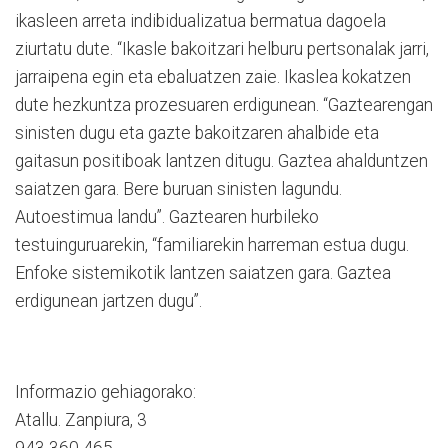
ikasleen arreta indibidualizatua bermatua dagoela
ziurtatu dute. “Ikasle bakoitzari helburu pertsonalak jarri,
jarraipena egin eta ebaluatzen zaie. Ikaslea kokatzen
dute hezkuntza prozesuaren erdigunean. “Gaztearengan
sinisten dugu eta gazte bakoitzaren ahalbide eta
gaitasun positiboak lantzen ditugu. Gaztea ahalduntzen
saiatzen gara. Bere buruan sinisten lagundu.
Autoestimua landu”. Gaztearen hurbileko
testuinguruarekin, “familiarekin harreman estua dugu.
Enfoke sistemikotik lantzen saiatzen gara. Gaztea
erdigunean jartzen dugu”.
Informazio gehiagorako:
Atallu. Zanpiura, 3