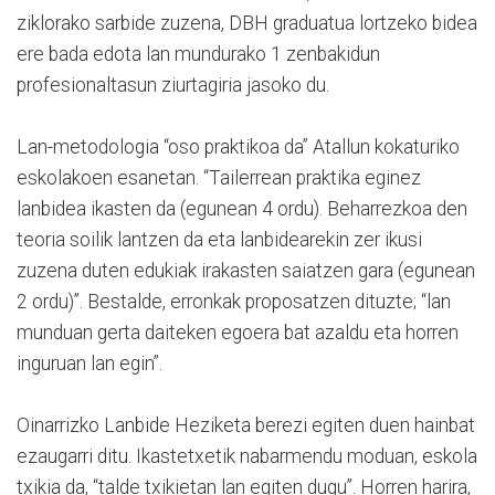
ziklorako sarbide zuzena, DBH graduatua lortzeko bidea
ere bada edota lan mundurako 1 zenbakidun
profesionaltasun ziurtagiria jasoko du.
Lan-metodologia “oso praktikoa da” Atallun kokaturiko
eskolakoen esanetan. “Tailerrean praktika eginez
lanbidea ikasten da (egunean 4 ordu). Beharrezkoa den
teoria soilik lantzen da eta lanbidearekin zer ikusi
zuzena duten edukiak irakasten saiatzen gara (egunean
2 ordu)”. Bestalde, erronkak proposatzen dituzte; “lan
munduan gerta daiteken egoera bat azaldu eta horren
inguruan lan egin”.
Oinarrizko Lanbide Heziketa berezi egiten duen hainbat
ezaugarri ditu. Ikastetxetik nabarmendu moduan, eskola
txikia da, “talde txikietan lan egiten dugu”. Horren harira,