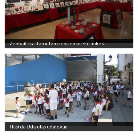
Zenbait ikastaroetan izena emateko aukera
Hasi da Udajolas udalekua