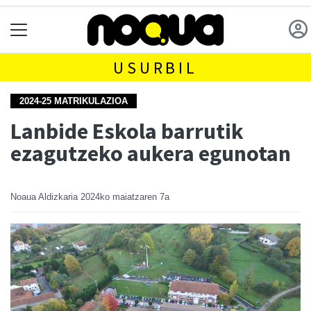
USURBIL
2024-25 MATRIKULAZIOA
Lanbide Eskola barrutik
ezagutzeko aukera egunotan
Noaua Aldizkaria
2024ko maiatzaren 7a