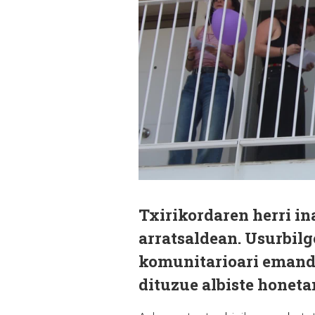
Txirikordaren herri in
arratsaldean. Usurbilg
komunitarioari emanda
dituzue albiste honeta