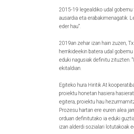
2015-19 legealdiko udal gobernu 
ausardia eta erabakimenagatik. Le
eder hau".
2019an zehar izan hain zuzen, Txir
herrikideekin batera udal gobernu
eduki nagusiak definitu zituzten. 
ekitaldian.
Egiteko hura Hiritik At kooperati
proiektu honetan hasiera hasierat
egitera, proiektu hau hezurmamitz
Prozesu hartan ere euren alea jarr
orduan definitutako ia eduki guzt
izan alderdi sozialari lotutakoak e