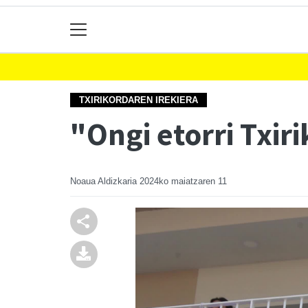
TXIRIKORDAREN IREKIERA
"Ongi etorri Txir
Noaua Aldizkaria
2024ko maiatzaren 11