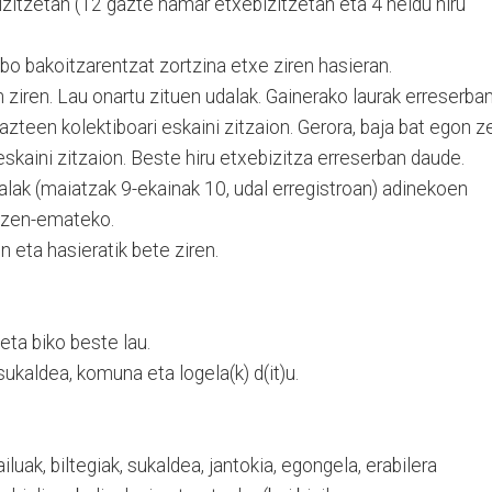
zitzetan (12 gazte hamar etxebizitzetan eta 4 heldu hiru
bo bakoitzarentzat zortzina etxe ziren hasieran.
 ziren. Lau onartu zituen udalak. Gainerako laurak erreserba
gazteen kolektiboari eskaini zitzaion. Gerora, baja bat egon z
eskaini zitzaion. Beste hiru etxebizitza erreserban daude.
lak (maiatzak 9-ekainak 10, udal erregistroan) adinekoen
 izen-emateko.
n eta hasieratik bete ziren.
eta biko beste lau.
ukaldea, komuna eta logela(k) d(it)u.
iluak, biltegiak, sukaldea, jantokia, egongela, erabilera