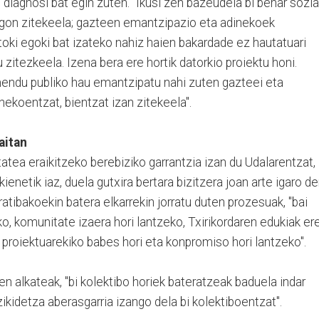
diagnosi bat egin zuten. "Ikusi zen bazeudela bi behar sozia
egon zitekeela; gazteen emantzipazio eta adinekoek
itoki egoki bat izateko nahiz haien bakardade ez hautatuari
u zitezkeela. Izena bera ere hortik datorkio proiektu honi.
mendu publiko hau emantzipatu nahi zuten gazteei eta
nekoentzat, bientzat izan zitekeela".
aitan
tatea eraikitzeko berebiziko garrantzia izan du Udalarentzat,
ienetik iaz, duela gutxira bertara bizitzera joan arte igaro d
atibakoekin batera elkarrekin jorratu duten prozesuak, "bai
ko, komunitate izaera hori lantzeko, Txirikordaren edukiak er
 proiektuarekiko babes hori eta konpromiso hori lantzeko".
 alkateak, "bi kolektibo horiek bateratzeak baduela indar
zikidetza aberasgarria izango dela bi kolektiboentzat".