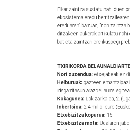
Elkar zaintza sustatu nahi duen pr
ekosistema eredu berritzailearen 
ereduaren" barruan, "non zaintza 
ditzakeen aukerak artikulatu nahi 
bat eta zaintzari ere ikuspegi pre
TXIRIKORDA BELAUNALDIART
Nori zuzendua:
etxejabeak ez dir
Helburuak:
gazteen emantzipazio
irisgarritasun arazoei aurre egitea
Kokagunea:
Lakizar kalea, 2. (Ug
Inbertsioa:
2,4 milioi euro (Eusk
Etxebizitza kopurua:
16.
Etxebizitza mota:
Udalaren jabet