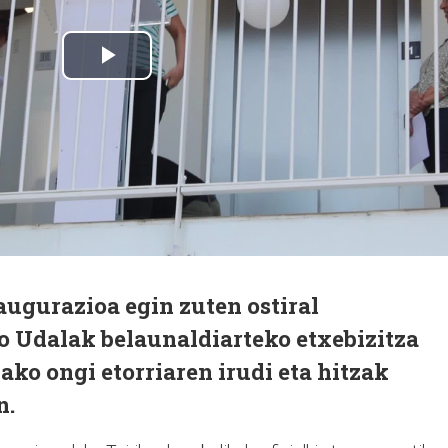
augurazioa egin zuten ostiral
o Udalak belaunaldiarteko etxebizitza
ko ongi etorriaren irudi eta hitzak
n.