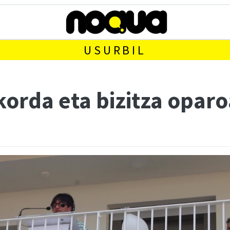
USURBIL
ikorda eta bizitza opar