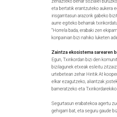
zehazteko behar sozialei buruzko 
eta bertatik erantzuteko aukera 
irisgarritasun arazorik gabeko biz
aurre egiteko beharrak txirikordat
"Horrela bada, erabaki zen ekipa
konpainian bizi nahiko luketen adi
Zaintza ekosistema sarearen b
Egun, Txirikordan bizi den komuni
bizilagunek etxeak esleitu zitzaizk
urtebetean zehar Hiritik At kooper
elkar ezagutzeko, aliantzak joste
barneratzeko eta Txirikordarekiko
Segurtasun erabatekoa agertu zuen
gehigarri bat, eta seguru gaude bi