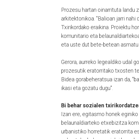
Prozesu hartan oinarrituta landu 
arkitektonikoa. "Balioan jarri nahi
Txirikordako eraikina. Proiektu ho
komunitario eta belaunaldiartekoa
eta uste dut bete-betean asmatu z
Gerora, aurreko legealdiko udal g
prozesutik eratorritako txosten t
Bidea gorabeheratsua izan da, "b
ikasi eta gozatu dugu".
Bi behar sozialen txirikordatze
Izan ere, egitasmo honek eginiko 
belaunaldiarteko etxebizitza kom
urbanistiko horretatik eratorrita