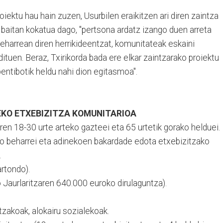
oiektu hau hain zuzen, Usurbilen eraikitzen ari diren zaintza
baitan kokatua dago, "pertsona ardatz izango duen arreta
beharrean diren herrikideentzat, komunitateak eskaini
dituen. Beraz, Txirikorda bada ere elkar zaintzarako proiektu
bentibotik heldu nahi dion egitasmoa".
EKO ETXEBIZITZA KOMUNITARIOA
en 18-30 urte arteko gazteei eta 65 urtetik gorako helduei.
 beharrei eta adinekoen bakardade edota etxebizitzako
.
artondo).
o Jaurlaritzaren 640.000 euroko dirulaguntza).
zakoak, alokairu sozialekoak.