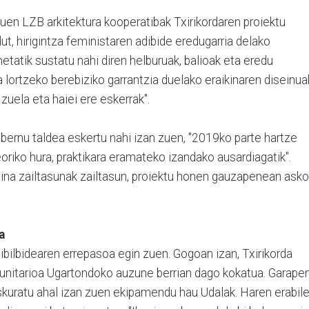
zuen LZB arkitektura kooperatibak Txirikordaren proiektu
 dut, hirigintza feministaren adibide eredugarria delako
netatik sustatu nahi diren helburuak, balioak eta eredu
 lortzeko berebiziko garrantzia duelako eraikinaren diseinua
uela eta haiei ere eskerrak".
obernu taldea eskertu nahi izan zuen, "2019ko parte hartze
eoriko hura, praktikara eramateko izandako ausardiagatik".
aina zailtasunak zailtasun, proiektu honen gauzapenean asko
a
ibilbidearen errepasoa egin zuen. Gogoan izan, Txirikorda
unitarioa Ugartondoko auzune berrian dago kokatua. Garape
 eskuratu ahal izan zuen ekipamendu hau Udalak. Haren erabil