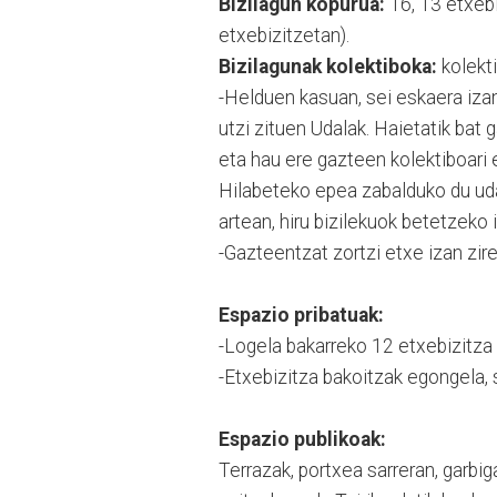
Bizilagun kopurua:
16, 13 etxebi
etxebizitzetan).
Bizilagunak kolektiboka:
kolekti
-Helduen kasuan, sei eskaera izan
utzi zituen Udalak. Haietatik bat 
eta hau ere gazteen kolektiboari 
Hilabeteko epea zabalduko du uda
artean, hiru bizilekuok betetzeko
-Gazteentzat zortzi etxe izan zire
Espazio pribatuak:
-Logela bakarreko 12 etxebizitza 
-Etxebizitza bakoitzak egongela, s
Espazio publikoak:
Terrazak, portxea sarreran, garbiga