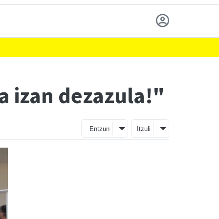
oa izan dezazula!"
Entzun
Itzuli