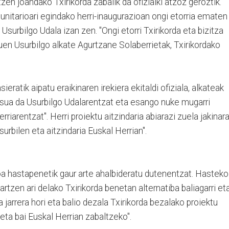
en joandako Txirikorda zabalik da ofizialki atzoz geroztik.
nitarioari egindako herri-inaugurazioan ongi etorria ematen
surbilgo Udala izan zen. "Ongi etorri Txirikorda eta bizitza
zuen Usurbilgo alkate Agurtzane Solaberrietak, Txirikordako
ieratik aipatu eraikinaren irekiera ekitaldi ofiziala, alkateak
tsua da Usurbilgo Udalarentzat eta esango nuke mugarri
rriarentzat". Herri proiektu aitzindaria abiarazi zuela jakinara
Usurbilen eta aitzindaria Euskal Herrian".
oa hastapenetik gaur arte ahalbideratu dutenentzat. Hasteko
artzen ari delako Txirikorda benetan alternatiba baliagarri et
 jarrera hori eta balio dezala Txirikorda bezalako proiektu
eta bai Euskal Herrian zabaltzeko".