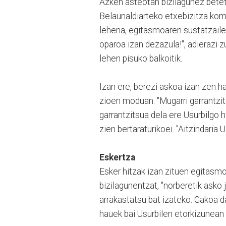
Azken asteotan bizilagunez betetz
Belaunaldiarteko etxebizitza komu
lehena, egitasmoaren sustatzaile U
oparoa izan dezazula!", adierazi 
lehen pisuko balkoitik.
Izan ere, berezi askoa izan zen has
zioen moduan. "Mugarri garrantzi
garrantzitsua dela ere Usurbilgo he
zien bertaraturikoei. "Aitzindaria 
Eskertza
Esker hitzak izan zituen egitasm
bizilagunentzat, "norberetik asko j
arrakastatsu bat izateko. Gakoa da
hauek bai Usurbilen etorkizunean 