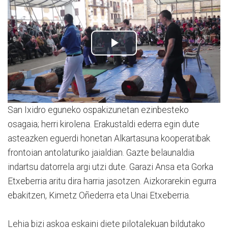
San Ixidro eguneko ospakizunetan ezinbesteko
osagaia; herri kirolena. Erakustaldi ederra egin dute
asteazken eguerdi honetan Alkartasuna kooperatibak
frontoian antolaturiko jaialdian. Gazte belaunaldia
indartsu datorrela argi utzi dute. Garazi Ansa eta Gorka
Etxeberria aritu dira harria jasotzen. Aizkorarekin egurra
ebakitzen, Kimetz Oñederra eta Unai Etxeberria.
Lehia bizi askoa eskaini diete pilotalekuan bildutako