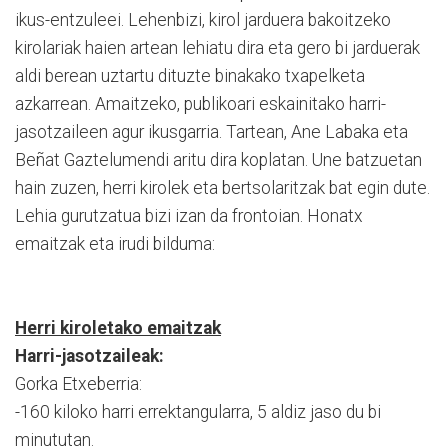
ikus-entzuleei. Lehenbizi, kirol jarduera bakoitzeko
kirolariak haien artean lehiatu dira eta gero bi jarduerak
aldi berean uztartu dituzte binakako txapelketa
azkarrean. Amaitzeko, publikoari eskainitako harri-
jasotzaileen agur ikusgarria. Tartean, Ane Labaka eta
Beñat Gaztelumendi aritu dira koplatan. Une batzuetan
hain zuzen, herri kirolek eta bertsolaritzak bat egin dute.
Lehia gurutzatua bizi izan da frontoian. Honatx
emaitzak eta irudi bilduma:
Herri kiroletako emaitzak
Harri-jasotzaileak:
Gorka Etxeberria:
-160 kiloko harri errektangularra, 5 aldiz jaso du bi
minututan.