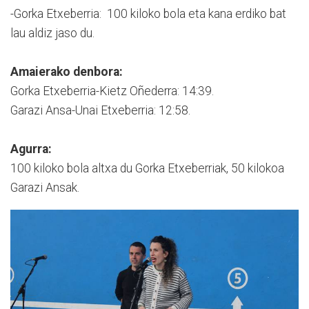
-Gorka Etxeberria: 100 kiloko bola eta kana erdiko bat
lau aldiz jaso du.
Amaierako denbora:
Gorka Etxeberria-Kietz Oñederra: 14:39.
Garazi Ansa-Unai Etxeberria: 12:58.
Agurra:
100 kiloko bola altxa du Gorka Etxeberriak, 50 kilokoa
Garazi Ansak.