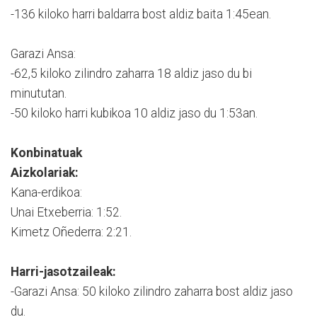
-136 kiloko harri baldarra bost aldiz baita 1:45ean.
Garazi Ansa:
-62,5 kiloko zilindro zaharra 18 aldiz jaso du bi
minututan.
-50 kiloko harri kubikoa 10 aldiz jaso du 1:53an.
Konbinatuak
Aizkolariak:
Kana-erdikoa:
Unai Etxeberria: 1:52.
Kimetz Oñederra: 2:21.
Harri-jasotzaileak:
-Garazi Ansa: 50 kiloko zilindro zaharra bost aldiz jaso
du.