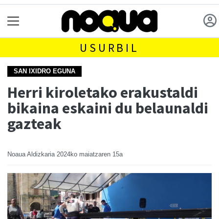
USURBIL
SAN IXIDRO EGUNA
Herri kiroletako erakustaldi
bikaina eskaini du belaunaldi
gazteak
Noaua Aldizkaria
2024ko maiatzaren 15a