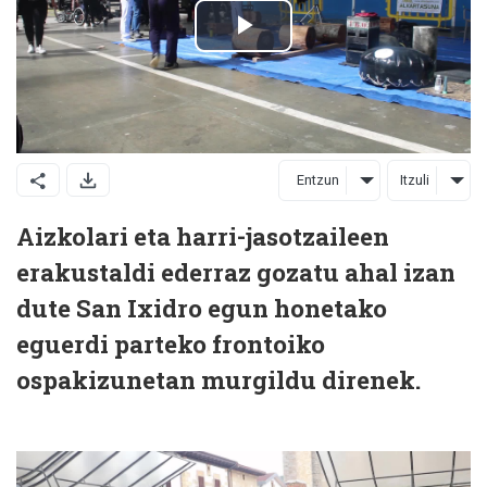
Entzun
Itzuli
Aizkolari eta harri-jasotzaileen
erakustaldi ederraz gozatu ahal izan
dute San Ixidro egun honetako
eguerdi parteko frontoiko
ospakizunetan murgildu direnek.