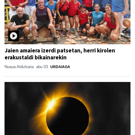
Jaien amaiera izerdi patsetan, herri kirolen
erakustaldi bikainarekin
Noaua Aldizkaria
abu 03
URDAIAGA