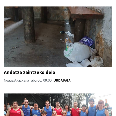
Andatza zaintzeko deia
Noaua Aldizkaria
abu 06, 09:00
URDAIAGA