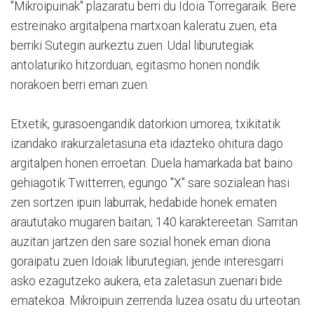
"Mikroipuinak" plazaratu berri du Idoia Torregaraik. Bere
estreinako argitalpena martxoan kaleratu zuen, eta
berriki Sutegin aurkeztu zuen. Udal liburutegiak
antolaturiko hitzorduan, egitasmo honen nondik
norakoen berri eman zuen.
Etxetik, gurasoengandik datorkion umorea, txikitatik
izandako irakurzaletasuna eta idazteko ohitura dago
argitalpen honen erroetan. Duela hamarkada bat baino
gehiagotik Twitterren, egungo "X" sare sozialean hasi
zen sortzen ipuin laburrak, hedabide honek ematen
araututako mugaren baitan; 140 karaktereetan. Sarritan
auzitan jartzen den sare sozial honek eman diona
goraipatu zuen Idoiak liburutegian; jende interesgarri
asko ezagutzeko aukera, eta zaletasun zuenari bide
ematekoa. Mikroipuin zerrenda luzea osatu du urteotan.