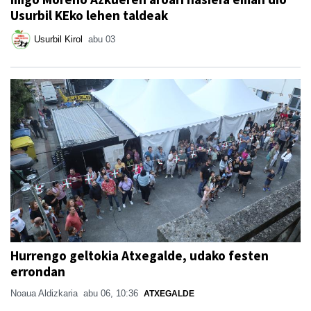
Usurbil KEko lehen taldeak
Usurbil Kirol
abu 03
Hurrengo geltokia Atxegalde, udako festen
errondan
Noaua Aldizkaria
abu 06, 10:36
ATXEGALDE