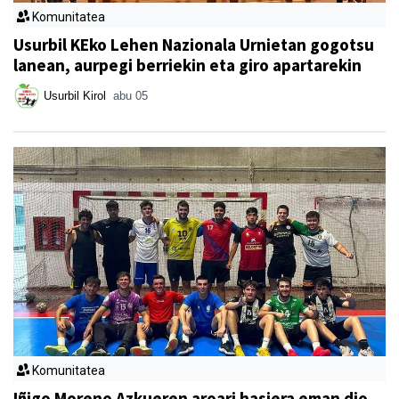
Komunitatea
Usurbil KEko Lehen Nazionala Urnietan gogotsu
lanean, aurpegi berriekin eta giro apartarekin
Usurbil Kirol
abu 05
Komunitatea
Iñigo Moreno Azkueren aroari hasiera eman dio