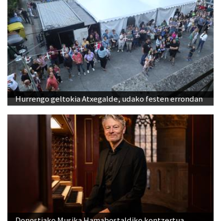
Hurrengo geltokia Atxegalde, udako festen errondan
Donostiako Musika Hamabostaldiko kontzertua