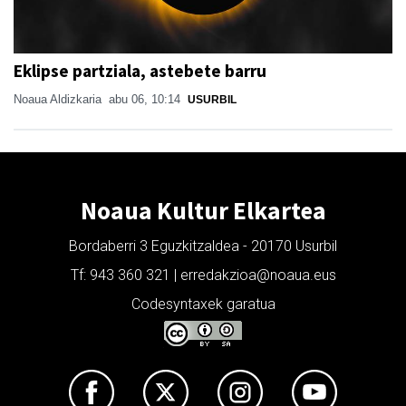
Eklipse partziala, astebete barru
Noaua Aldizkaria
abu 06, 10:14
USURBIL
Noaua Kultur Elkartea
Bordaberri 3 Eguzkitzaldea - 20170 Usurbil
Tf: 943 360 321 | erredakzioa@noaua.eus
Codesyntaxek garatua