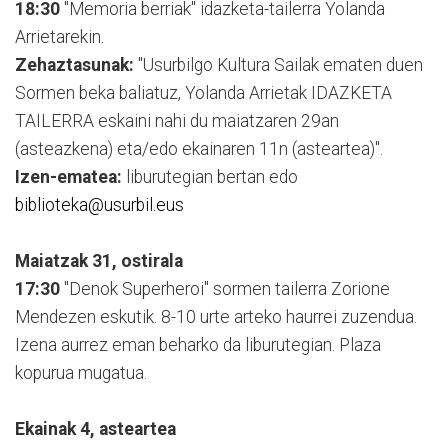
18:30
"Memoria berriak" idazketa-tailerra Yolanda
Arrietarekin.
Zehaztasunak:
"Usurbilgo Kultura Sailak ematen duen
Sormen beka baliatuz, Yolanda Arrietak IDAZKETA
TAILERRA eskaini nahi du maiatzaren 29an
(asteazkena) eta/edo ekainaren 11n (asteartea)".
Izen-ematea:
liburutegian bertan edo
biblioteka@usurbil.eus
Maiatzak 31, ostirala
17:30
"Denok Superheroi" sormen tailerra Zorione
Mendezen eskutik. 8-10 urte arteko haurrei zuzendua.
Izena aurrez eman beharko da liburutegian. Plaza
kopurua mugatua.
Ekainak 4, asteartea