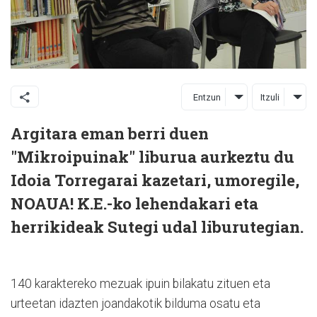
Entzun
Itzuli
Argitara eman berri duen
"Mikroipuinak" liburua aurkeztu du
Idoia Torregarai kazetari, umoregile,
NOAUA! K.E.-ko lehendakari eta
herrikideak Sutegi udal liburutegian.
140 karaktereko mezuak ipuin bilakatu zituen eta
urteetan idazten joandakotik bilduma osatu eta