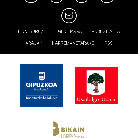
HONI BURUZ
LEGE OHARRA
PUBLIZITATEA
ARAUAK
HARREMANETARAKO
RSS