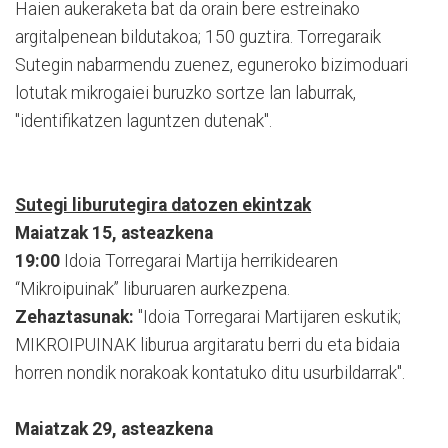
Haien aukeraketa bat da orain bere estreinako
argitalpenean bildutakoa; 150 guztira. Torregaraik
Sutegin nabarmendu zuenez, eguneroko bizimoduari
lotutak mikrogaiei buruzko sortze lan laburrak,
"identifikatzen laguntzen dutenak".
Sutegi liburutegira datozen ekintzak
Maiatzak 15, asteazkena
19:00
Idoia Torregarai Martija herrikidearen
“Mikroipuinak” liburuaren aurkezpena.
Zehaztasunak:
"Idoia Torregarai Martijaren eskutik;
MIKROIPUINAK liburua argitaratu berri du eta bidaia
horren nondik norakoak kontatuko ditu usurbildarrak".
Maiatzak 29, asteazkena