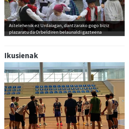
Astelehenik ez Urdaiagan, dantzarako gogo biziz
plazaratu da Orbeldiren belaunaldi gazteena
Ikusienak