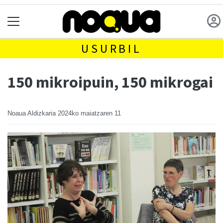
USURBIL
150 mikroipuin, 150 mikrogai
Noaua Aldizkaria
2024ko maiatzaren 11