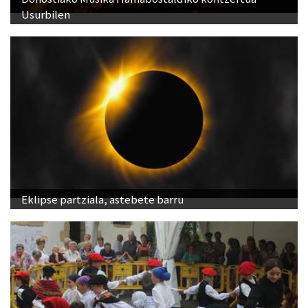
Usurbilen
Eklipse partziala, astebete barru