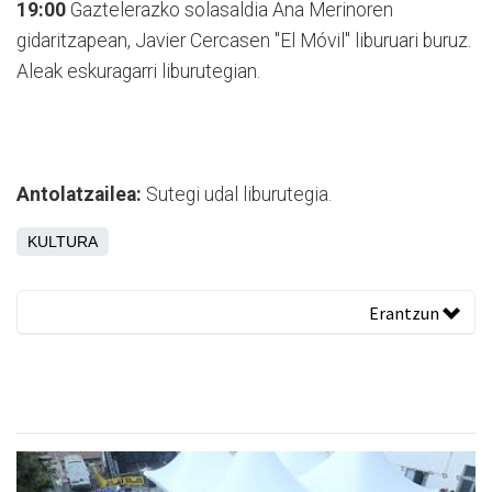
19:00
Gaztelerazko solasaldia Ana Merinoren
gidaritzapean, Javier Cercasen "El Móvil" liburuari buruz.
Aleak eskuragarri liburutegian.
Antolatzailea:
Sutegi udal liburutegia.
KULTURA
Erantzun