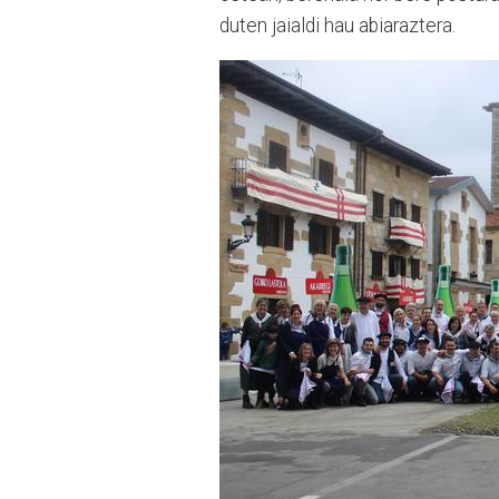
duten jaialdi hau abiaraztera.