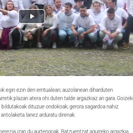
sik egin ezin den erritualean; auzolanean diharduten
retik plazan atera ohi duten talde argazkiaz ari gara. Goize
n bildutakoak dituzue ondokoak; gerora sagardoa nahiz
 antolaketa lanez arduratu direnak.
u berezia izan du aurtengoak. Batzuentzat agurreko argazkia