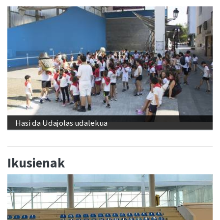
Hasi da Udajolas udalekua
Ikusienak