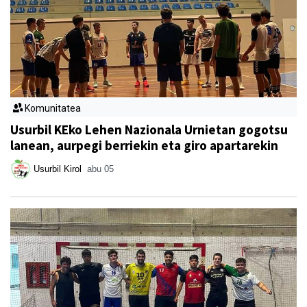
Komunitatea
Usurbil KEko Lehen Nazionala Urnietan gogotsu
lanean, aurpegi berriekin eta giro apartarekin
Usurbil Kirol
abu 05