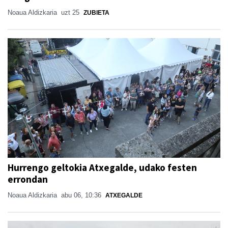
Noaua Aldizkaria
uzt 25
ZUBIETA
Hurrengo geltokia Atxegalde, udako festen
errondan
Noaua Aldizkaria
abu 06, 10:36
ATXEGALDE