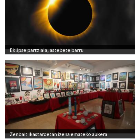
Eklipse partziala, astebete barru
Zenbait ikastaroetan izena emateko aukera