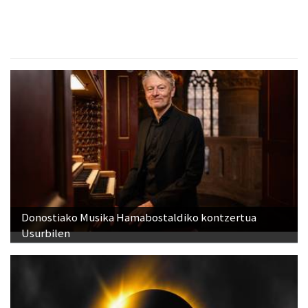
Donostiako Musika Hamabostaldiko kontzertua
Usurbilen