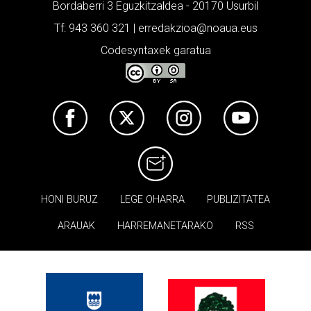
Bordaberri 3 Eguzkitzaldea - 20170 Usurbil
Tf: 943 360 321 | erredakzioa@noaua.eus
Codesyntaxek garatua
HONI BURUZ
LEGE OHARRA
PUBLIZITATEA
ARAUAK
HARREMANETARAKO
RSS