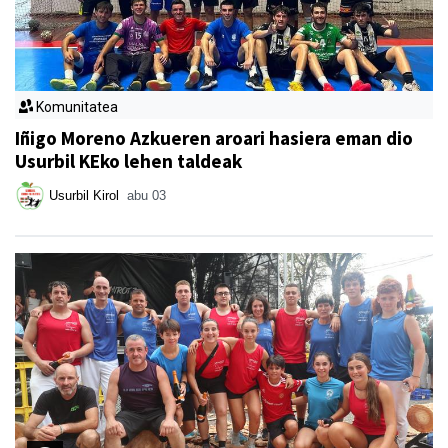
Komunitatea
Iñigo Moreno Azkueren aroari hasiera eman dio
Usurbil KEko lehen taldeak
Usurbil Kirol
abu 03