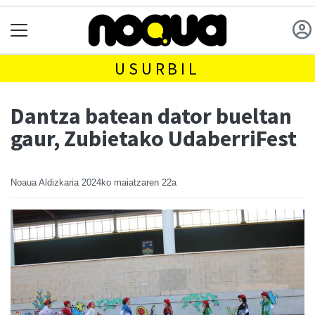
USURBIL
Dantza batean dator bueltan
gaur, Zubietako UdaberriFest
Noaua Aldizkaria
2024ko maiatzaren 22a