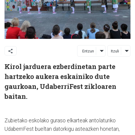
Entzun
Itzuli
Kirol jarduera ezberdinetan parte
hartzeko aukera eskainiko dute
gaurkoan, UdaberriFest zikloaren
baitan.
Zubietako eskolako guraso elkarteak antolaturiko
UdaberriFest bueltan datorkigu asteazken honetan,