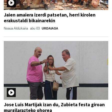
Jaien amaiera izerdi patsetan, herri kirolen
erakustaldi bikainarekin
Noaua Aldizkaria
abu 03
URDAIAGA
Jose Luis Martijak izan du, Zubieta festa giroan
murgilarazteko ohorea