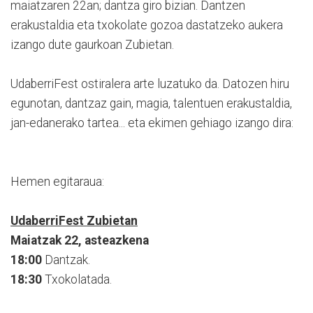
maiatzaren 22an; dantza giro bizian. Dantzen
erakustaldia eta txokolate gozoa dastatzeko aukera
izango dute gaurkoan Zubietan.
UdaberriFest ostiralera arte luzatuko da. Datozen hiru
egunotan, dantzaz gain, magia, talentuen erakustaldia,
jan-edanerako tartea... eta ekimen gehiago izango dira:
Hemen egitaraua:
UdaberriFest Zubietan
Maiatzak 22, asteazkena
18:00
Dantzak.
18:30
Txokolatada.