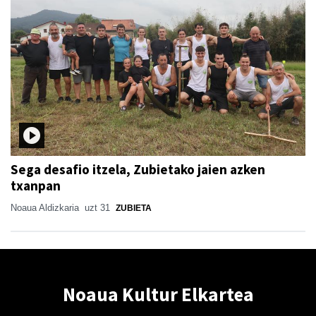
Sega desafio itzela, Zubietako jaien azken
txanpan
Noaua Aldizkaria
uzt 31
ZUBIETA
Noaua Kultur Elkartea