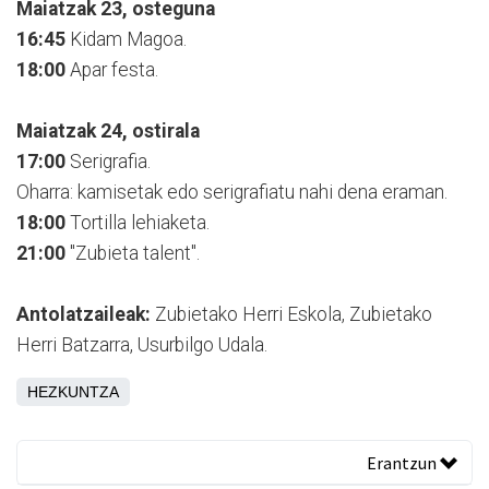
Maiatzak 23, osteguna
16:45
Kidam Magoa.
18:00
Apar festa.
Maiatzak 24, ostirala
17:00
Serigrafia.
Oharra: kamisetak edo serigrafiatu nahi dena eraman.
18:00
Tortilla lehiaketa.
21:00
"Zubieta talent".
Antolatzaileak:
Zubietako Herri Eskola, Zubietako
Herri Batzarra, Usurbilgo Udala.
HEZKUNTZA
Erantzun