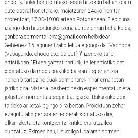
ondotik, tailer honi lotutako beste hitzordu bat antolatu
dute ostiral honetarako, maiatzaren 24ako herritar
ororentzat, 17:30-19:00 artean Potxoenean. Elebiduna
izango den hitzordurako izena aurrez eman beharko da,
ganbara.sormentailerra@gmail.com
helbidean.
Gehienez 15 lagunentzako lekua egongo da, "Vachoca
(Vabagundo, chocolate, calcetín)" izeneko tailer
artistikoan. "Etxea gaitzat harturik, tailer artistiko bat
bideratuko da modu praktiko batean. Esperientzia
honen bitartez helduak sormenarekin harremanetan
jarriko dira. Material desberdinekin esperimentatuz eta
jolastuz momentu atsegin bat igaroz. Bakarkako zein
taldeko ariketak egingo dira bertan. Proiektuan zehar
ezagututako pertsonen egoerak kontatuko dira,
elkarrizketa eta kontzientzi kritiko eraikitzailea
bultzatuz. Ekimen hau, Usurbilgo Udalaren sormen