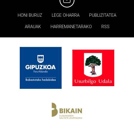
HONI BURUZ
LEGE OHARRA
PUBLIZITATEA
ARAUAK
HARREMANETARAKO
RSS