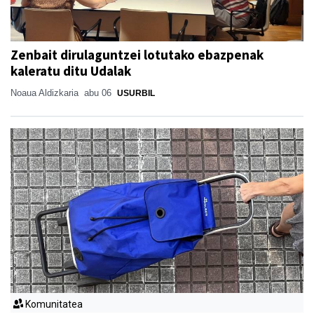
Zenbait dirulaguntzei lotutako ebazpenak
kaleratu ditu Udalak
Noaua Aldizkaria
abu 06
USURBIL
Komunitatea