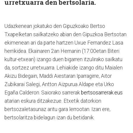
urretxuarra den bertsolaria.
Udazkenean jokatuko den Gipuzkoako Bertso
Txapelketan sailkatzeko abian den Gipuzkoa Bertsotan
ekimenean ari da parte hartzen Uxue Fernandez Lasa
herrikidea. Ekainaren 2an Hernanin (17:00etan Biteri
kultur-etxean) izango duen bigarren itzulirako sailkatu
da, sortzez urretxuarra. Lehiakide izango ditu Maialen
Akizu Bidegain, Maddi Aiestaran Iparragirre, Aitor
Zubikarai Salegi, Antton Aizpurua Aldape eta Urko
Egaña Calderon. Saiorako sarrerak
bertsosarrerak.eus
atarian eskura ditzakezue. Etxetik datorkion
bertsozaletasunaz aritu gara lerrootan. Izan ere,
bertsolaritza bidelagun izan du betidanik.