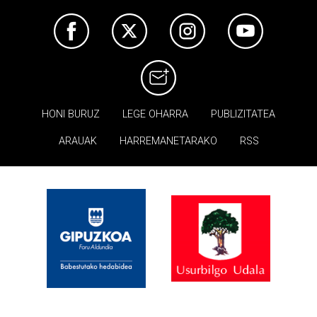
HONI BURUZ
LEGE OHARRA
PUBLIZITATEA
ARAUAK
HARREMANETARAKO
RSS