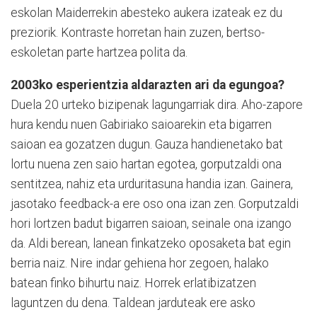
eskolan Maiderrekin abesteko aukera izateak ez du
preziorik. Kontraste horretan hain zuzen, bertso-
eskoletan parte hartzea polita da.
2003ko esperientzia aldarazten ari da egungoa?
Duela 20 urteko bizipenak lagungarriak dira. Aho-zapore
hura kendu nuen Gabiriako saioarekin eta bigarren
saioan ea gozatzen dugun. Gauza handienetako bat
lortu nuena zen saio hartan egotea, gorputzaldi ona
sentitzea, nahiz eta urduritasuna handia izan. Gainera,
jasotako feedback-a ere oso ona izan zen. Gorputzaldi
hori lortzen badut bigarren saioan, seinale ona izango
da. Aldi berean, lanean finkatzeko oposaketa bat egin
berria naiz. Nire indar gehiena hor zegoen, halako
batean finko bihurtu naiz. Horrek erlatibizatzen
laguntzen du dena. Taldean jarduteak ere asko