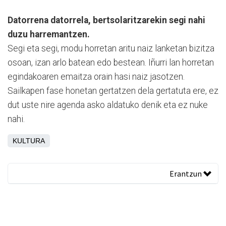
Datorrena datorrela, bertsolaritzarekin segi nahi
duzu harremantzen.
Segi eta segi, modu horretan aritu naiz lanketan bizitza
osoan, izan arlo batean edo bestean. Iñurri lan horretan
egindakoaren emaitza orain hasi naiz jasotzen.
Sailkapen fase honetan gertatzen dela gertatuta ere, ez
dut uste nire agenda asko aldatuko denik eta ez nuke
nahi.
KULTURA
Erantzun