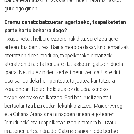
bat badela badakizu. 2003an ez nuen hala bizi, askoz
gutxiago ginen.
Eremu zehatz batzuetan agertzeko, txapelketetan
parte hartu beharra dago?
Txapelketak helburu ezberdinak ditu; saretzea gure
artean, biziberritzea. Baina morboa dakar; kirol emaitzak
ateratzen diren moduan, txapelketako emaitzak
ateratzen dira eta hor uste dut askotan galtzen duela
iparra. Neurtu ezin den zerbait neurtzen da. Uste dut
oso sanoa dela hori pentsatuta joatea kantatzera
zoazenean. Neure helburua ez da udazkeneko
txapelketarako sailkatzea. Sari bat iruditzen zait
bertsolaritza bizi dudan lekutik bizitzea. Maider Arregi
eta Oihana Arana dira ni nagoen unean egotearen
"errudunak" eta txapelketan izen-ematera bultzatu
nautenen artean daude. Gabiriko saioan edo bertso