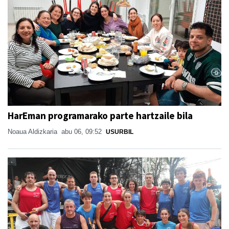
HarEman programarako parte hartzaile bila
Noaua Aldizkaria
abu 06, 09:52
USURBIL