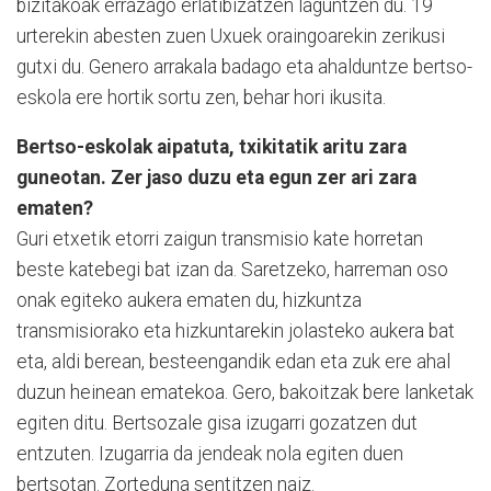
bizitakoak errazago erlatibizatzen laguntzen du. 19
urterekin abesten zuen Uxuek oraingoarekin zerikusi
gutxi du. Genero arrakala badago eta ahalduntze bertso-
eskola ere hortik sortu zen, behar hori ikusita.
Bertso-eskolak aipatuta, txikitatik aritu zara
guneotan. Zer jaso duzu eta egun zer ari zara
ematen?
Guri etxetik etorri zaigun transmisio kate horretan
beste katebegi bat izan da. Saretzeko, harreman oso
onak egiteko aukera ematen du, hizkuntza
transmisiorako eta hizkuntarekin jolasteko aukera bat
eta, aldi berean, besteengandik edan eta zuk ere ahal
duzun heinean ematekoa. Gero, bakoitzak bere lanketak
egiten ditu. Bertsozale gisa izugarri gozatzen dut
entzuten. Izugarria da jendeak nola egiten duen
bertsotan. Zorteduna sentitzen naiz.