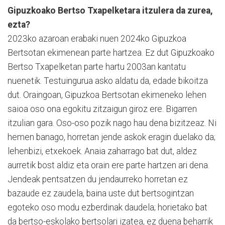
Gipuzkoako Bertso Txapelketara itzulera da zurea,
ezta?
2023ko azaroan erabaki nuen 2024ko Gipuzkoa
Bertsotan ekimenean parte hartzea. Ez dut Gipuzkoako
Bertso Txapelketan parte hartu 2003an kantatu
nuenetik. Testuingurua asko aldatu da, edade bikoitza
dut. Oraingoan, Gipuzkoa Bertsotan ekimeneko lehen
saioa oso ona egokitu zitzaigun giroz ere. Bigarren
itzulian gara. Oso-oso pozik nago hau dena bizitzeaz. Ni
hemen banago, horretan jende askok eragin duelako da;
lehenbizi, etxekoek. Anaia zaharrago bat dut, aldez
aurretik bost aldiz eta orain ere parte hartzen ari dena.
Jendeak pentsatzen du jendaurreko horretan ez
bazaude ez zaudela, baina uste dut bertsogintzan
egoteko oso modu ezberdinak daudela; horietako bat
da bertso-eskolako bertsolari izatea, ez duena beharrik