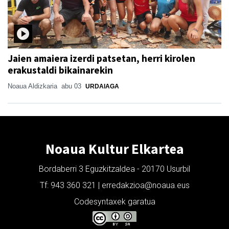
Jaien amaiera izerdi patsetan, herri kirolen
erakustaldi bikainarekin
Noaua Aldizkaria
abu 03
URDAIAGA
Noaua Kultur Elkartea
Bordaberri 3 Eguzkitzaldea - 20170 Usurbil
Tf: 943 360 321 | erredakzioa@noaua.eus
Codesyntaxek garatua