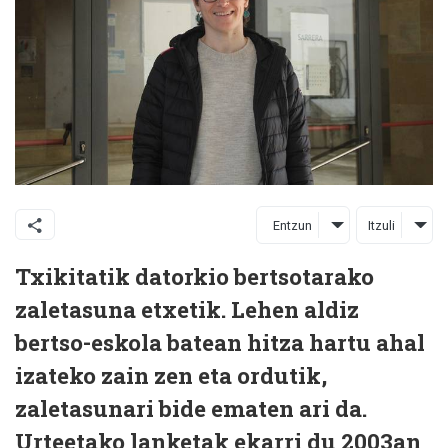
Entzun
Itzuli
Txikitatik datorkio bertsotarako
zaletasuna etxetik. Lehen aldiz
bertso-eskola batean hitza hartu ahal
izateko zain zen eta ordutik,
zaletasunari bide ematen ari da.
Urteetako lanketak ekarri du 2003an