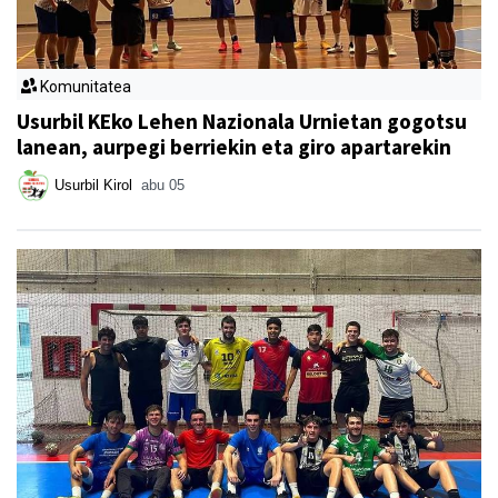
Komunitatea
Usurbil KEko Lehen Nazionala Urnietan gogotsu
lanean, aurpegi berriekin eta giro apartarekin
Usurbil Kirol
abu 05