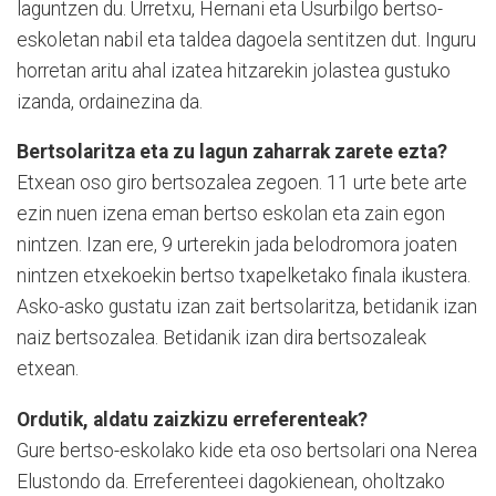
laguntzen du. Urretxu, Hernani eta Usurbilgo bertso-
eskoletan nabil eta taldea dagoela sentitzen dut. Inguru
horretan aritu ahal izatea hitzarekin jolastea gustuko
izanda, ordainezina da.
Bertsolaritza eta zu lagun zaharrak zarete ezta?
Etxean oso giro bertsozalea zegoen. 11 urte bete arte
ezin nuen izena eman bertso eskolan eta zain egon
nintzen. Izan ere, 9 urterekin jada belodromora joaten
nintzen etxekoekin bertso txapelketako finala ikustera.
Asko-asko gustatu izan zait bertsolaritza, betidanik izan
naiz bertsozalea. Betidanik izan dira bertsozaleak
etxean.
Ordutik, aldatu zaizkizu erreferenteak?
Gure bertso-eskolako kide eta oso bertsolari ona Nerea
Elustondo da. Erreferenteei dagokienean, oholtzako