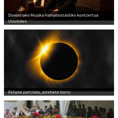
Donostiako Musika Hamabostaldiko kontzertua
Usurbilen
Eklipse partziala, astebete barru