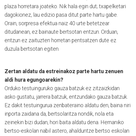
plaza horretara joateko. Nik hala egin dut; txapelketari
dagokionez, lau edizio pasa ditut parte hartu gabe.
Orain, sorpresa efektua naiz 40 urte betetzear
ditudanean, ez bainaute bertsotan entzun. Orduan,
entzun ez zaituzten horretan pentsatzen dute ez
duzula bertsotan egiten.
Zertan aldatu da estreinakoz parte hartu zenuen
aldi hura egungoarekin?
Orduko testuinguruko gauza batzuk ez zitzaizkidan
asko gustatu, jarrera batzuk, entzundako gauza batzuk.
Ez dakit testuingurua zenbateraino aldatu den, baina niri
inporta zaidana da, bertsolaritza nondik, nola eta
zeinekin bizi dudan, hori baita aldatu dena. Hernaniko
bertso-eskolan nabil astero, ahalduntze bertso eskolan