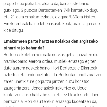
proportzioa pixka bat aldatu da, baina uste baino
gutxiago. Gipuzkoa Bertsotan-en, 74k kantatuko dugu
eta 21 gara emakumezkoak, ez gara %30era iristen.
Erreferenteak baino lehen ikusitakoak, orain lagun edo
kide ditugu.
Emakumeen parte hartzea nolakoa den argitzeko
oinarrira jo behar da?
Bertso-eskoletan normalki neskak gehiago izaten dira
mutilak baino. Gerora ordea, mutilek errazago egiten
dute aurrera neskek baino. Hori Bertsozale Elkarteak
aztertua eta ondorioztatua du. Bertsotan oholtzaratzen
zaren unetik zure gorputza jartzen duzu hor. Oso
zaurgarria zara. Jende askok irakurriko du Uxue
kantatzen ariko balitz bezala eta ez Uxuek sortu duen
pertsonaia. Hori 40 urterekin errazago kudeatzen da,