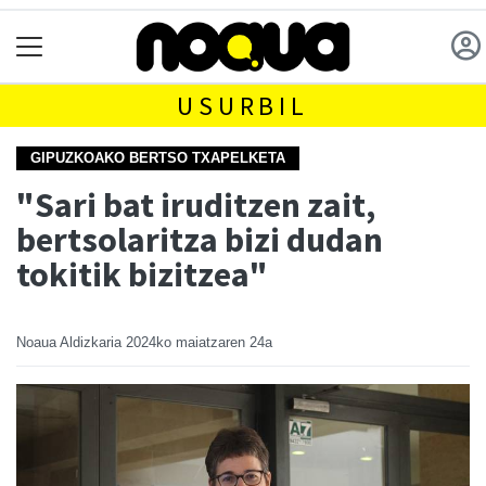
USURBIL
GIPUZKOAKO BERTSO TXAPELKETA
"Sari bat iruditzen zait,
bertsolaritza bizi dudan
tokitik bizitzea"
Noaua Aldizkaria
2024ko maiatzaren 24a