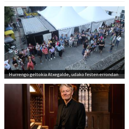
Hurrengo geltokia Atxegalde, udako festen errondan