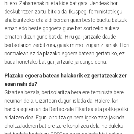
hilero. Zaharrenak ni eta kide bat gara. Jendeak hor
deskubritzen zaitu, bitxia da. Ikuspegi feministatik gu
ahalduntzeko eta aldi berean gaiei beste buelta batzuk
eman edo beste gogoeta gune bat sortzeko aukera
ematen dizun gune bat da. Hiru gai-jartzaile daude
bertsolarion zerbitzura, gaiak mimo izugarriz jarriak. Hori
normalean ez da plazako egoera batean gertatuko, ez
bada horietako bat gai-jartzaile jardungo dena.
Plazako egoera batean halakorik ez gertatzeak zer
esan nahi du?
Gizartea bezala, bertsolaritza bera ere feminista bere
neurrian dela. Gizartean dugun islada da. Halere, lan
handia egiten ari da Bertsozale Elkartea eta poliki-poliki
aldatzen doa. Egun, oholtza gainera igoko zara jakinda
oholtzakideren bat ere zure konplizea dela, helduleku