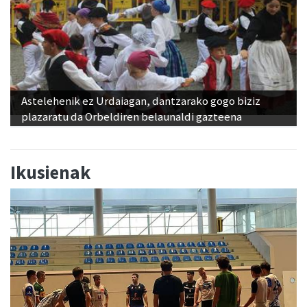
Astelehenik ez Urdaiagan, dantzarako gogo biziz
plazaratu da Orbeldiren belaunaldi gazteena
Ikusienak