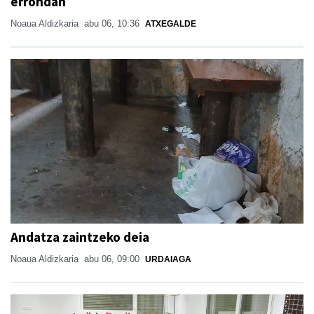
errondan
Noaua Aldizkaria
abu 06, 10:36
ATXEGALDE
Andatza zaintzeko deia
Noaua Aldizkaria
abu 06, 09:00
URDAIAGA