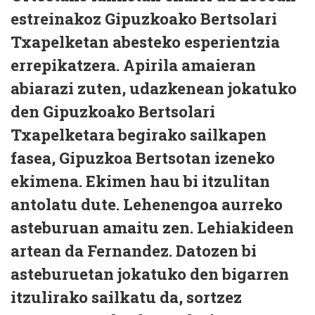
estreinakoz Gipuzkoako Bertsolari
Txapelketan abesteko esperientzia
errepikatzera. Apirila amaieran
abiarazi zuten, udazkenean jokatuko
den Gipuzkoako Bertsolari
Txapelketara begirako sailkapen
fasea, Gipuzkoa Bertsotan izeneko
ekimena. Ekimen hau bi itzulitan
antolatu dute. Lehenengoa aurreko
asteburuan amaitu zen. Lehiakideen
artean da Fernandez. Datozen bi
asteburuetan jokatuko den bigarren
itzulirako sailkatu da, sortzez