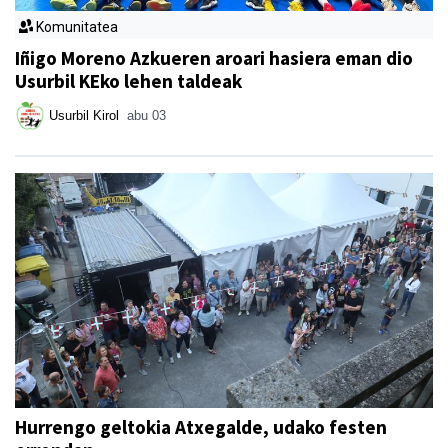
Komunitatea
Iñigo Moreno Azkueren aroari hasiera eman dio
Usurbil KEko lehen taldeak
Usurbil Kirol
abu 03
Hurrengo geltokia Atxegalde, udako festen