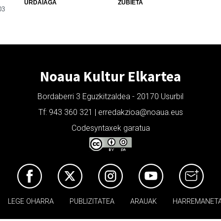
URDAIAGA
ZUBIETA
03
Noaua Kultur Elkartea
Bordaberri 3 Eguzkitzaldea - 20170 Usurbil
Tf: 943 360 321 | erredakzioa@noaua.eus
Codesyntaxek garatua
LEGE OHARRA
PUBLIZITATEA
ARAUAK
HARREMANET