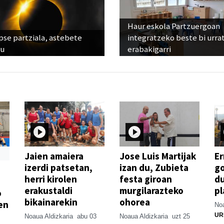
Haur eskola Partzuergoan
pse partziala, astebete
integratzeko beste bi urra
ru
erabakigarri
Jaien amaiera
Jose Luis Martijak
Er
izerdi patsetan,
izan du, Zubieta
go
herri kirolen
festa giroan
d
erakustaldi
murgilarazteko
pl
o
bikainarekin
ohorea
en
Noa
UR
Noaua Aldizkaria
abu 03
Noaua Aldizkaria
uzt 25