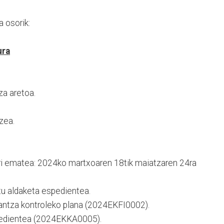
 osorik:
ura
za aretoa.
zea.
rri ematea: 2024ko martxoaren 18tik maiatzaren 24ra
u aldaketa espedientea.
nantza kontroleko plana (2024EKFI0002).
pedientea (2024EKKA0005).