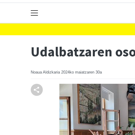
Udalbatzaren oso
Noaua Aldizkaria
2024ko maiatzaren 30a