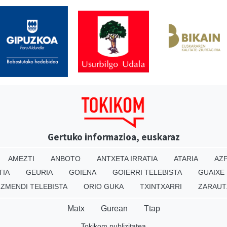
Gertuko informazioa, euskaraz
AMEZTI
ANBOTO
ANTXETA IRRATIA
ATARIA
AZP
TIA
GEURIA
GOIENA
GOIERRI TELEBISTA
GUAIXE
IZMENDI TELEBISTA
ORIO GUKA
TXINTXARRI
ZARAUT
Matx
Gurean
Ttap
Tokikom publizitatea