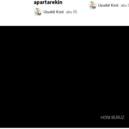
apartarekin
Usurbil Kirol
abu 
Usurbil Kirol
abu 05
HONI BURUZ