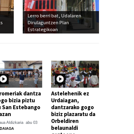
Lerro berri bat, Udalaren
ts
Dirulaguntzen Plan
Estrategikoan
romeriak dantza
Astelehenik ez
go bizia piztu
Urdaiagan,
u San Estebango
dantzarako gogo
azan
biziz plazaratu da
Orbeldiren
ua Aldizkaria
abu 03
belaunaldi
DAIAGA