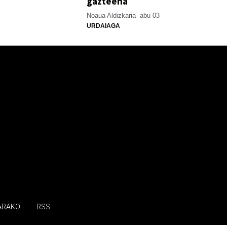
gazteena
Noaua Aldizkaria
abu 03
URDAIAGA
ARAKO
RSS