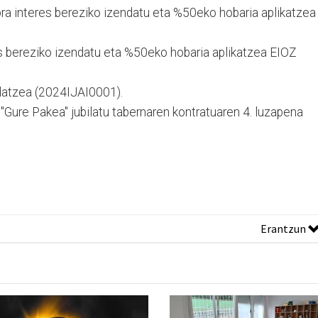
ra interes bereziko izendatu eta %50eko hobaria aplikatzea
es bereziko izendatu eta %50eko hobaria aplikatzea EIOZ
ndatzea (2024IJAI0001).
 "Gure Pakea" jubilatu tabernaren kontratuaren 4. luzapena
Erantzun