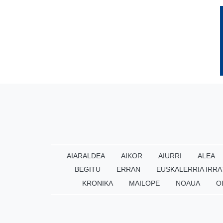
AIARALDEA
AIKOR
AIURRI
ALEA
BEGITU
ERRAN
EUSKALERRIA IRRA
KRONIKA
MAILOPE
NOAUA
O