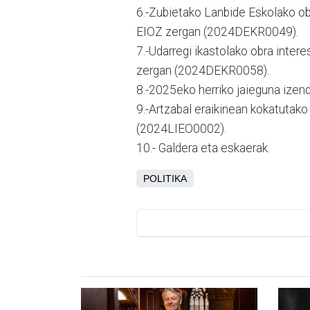
6.-Zubietako Lanbide Eskolako ob
EIOZ zergan (2024DEKR0049).
7.-Udarregi ikastolako obra inter
zergan (2024DEKR0058).
8.-2025eko herriko jaieguna ize
9.-Artzabal eraikinean kokatutako
(2024LIEO0002).
10.- Galdera eta eskaerak.
POLITIKA