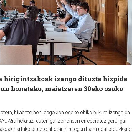
 hirigintzakoak izango dituzte hizpide
gun honetako, maiatzaren 30eko osoko
tera, hilabete honi dagokion osoko ohiko bilkura izango da
AUA!ra helarazi duten gai-zerrendari erreparatuz gero, gai
takoak hartuko dituzte ahotan hiru egun barru udal ordezkarie