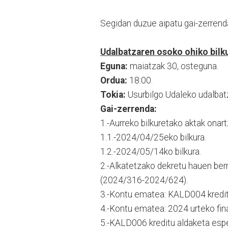
Segidan duzue aipatu gai-zerrenda
Udalbatzaren osoko ohiko bilk
Eguna:
maiatzak 30, osteguna.
Ordua:
18:00.
Tokia:
Usurbilgo Udaleko udalbat
Gai-zerrenda:
1.-Aurreko bilkuretako aktak onart
1.1.-2024/04/25eko bilkura.
1.2.-2024/05/14ko bilkura.
2.-Alkatetzako dekretu hauen be
(2024/316-2024/624).
3.-Kontu ematea: KALD004 kredit
4.-Kontu ematea: 2024 urteko fi
5.-KALD006 kreditu aldaketa es