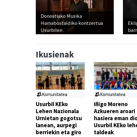
Donostiako Musika
Hamabostaldiko kontzertua
Ekli
Usurbilen
bar
Ikusienak
Komunitatea
Komunitatea
Usurbil KEko
Iñigo Moreno
Lehen Nazionala
Azkueren aroari
Urnietan gogotsu
hasiera eman di
lanean, aurpegi
Usurbil KEko leh
berriekin eta giro
taldeak