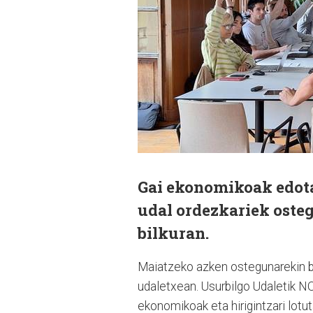
Gai ekonomikoak edota
udal ordezkariek oste
bilkuran.
Maiatzeko azken ostegunarekin ba
udaletxean. Usurbilgo Udaletik NO
ekonomikoak eta hirigintzari lotu