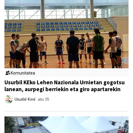
Komunitatea
Usurbil KEko Lehen Nazionala Urnietan gogotsu
lanean, aurpegi berriekin eta giro apartarekin
Usurbil Kirol
abu 05