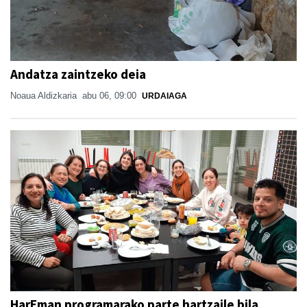
Andatza zaintzeko deia
Noaua Aldizkaria
abu 06, 09:00
URDAIAGA
HarEman programarako parte hartzaile bila