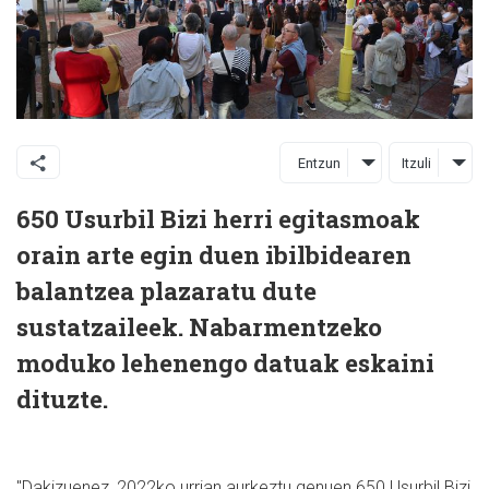
Entzun
Itzuli
650 Usurbil Bizi herri egitasmoak
orain arte egin duen ibilbidearen
balantzea plazaratu dute
sustatzaileek. Nabarmentzeko
moduko lehenengo datuak eskaini
dituzte.
"Dakizuenez, 2022ko urrian aurkeztu genuen 650 Usurbil Bizi