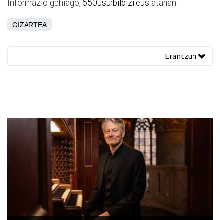
Informazio gehiago,
650usurbilbizi.eus
atarian.
GIZARTEA
Erantzun