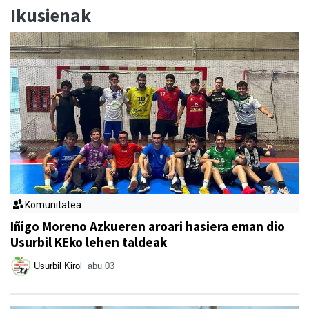
Ikusienak
Komunitatea
Iñigo Moreno Azkueren aroari hasiera eman dio
Usurbil KEko lehen taldeak
Usurbil Kirol
abu 03