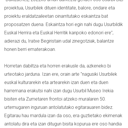
proiektua, Usurbilek dituen identitate, balore, ondare eta
proiektu eraldatzaileetan oinarritutako eskaintza bat
proposatzen duena. Eskaintza hori egin nahi dugu Usurbildik
Euskal Herrira eta Euskal Herritik kanpoko edonori ere",
adierazi du, Iratxe Begiristain udal zinegotziak, balantze
honen berri ematerakoan.
Horretan dabiltza eta horren erakusle da, azkeneko bi
urteotako jarduna. Izan ere, orain arte "nagusiki Usurbilek
euskal kulturarekin eta artearekin izan duen eta duen
harremana erakutsi nahi izan dugu Usurbil Museo Irekia
bisiten eta Zumetaren frontoi atzeko muralaren 50.
urtemugaren inguruan antolatutako egitarauaren bidez.
Egitarau hau mardula izan da oso, era guztietako ekimenak
antolatu dira eta izan ditugun bisita kopurua ere oso handia