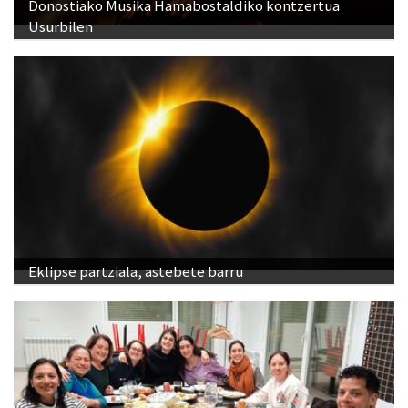
Donostiako Musika Hamabostaldiko kontzertua
Usurbilen
Eklipse partziala, astebete barru