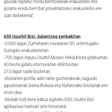
gauzak egiteko modu berritzaileak erakusteko eta
gizarte eredu berri bat proiektatzeko erakusleiho ere
izan daitekeela".
650 Usurbil Bizi, balantzea zenbakitan
-3.000 lagun Zumetaren muralaren 50. urtemugako
Sutegiko erakusketetan.
-700 lagun inguru Usurbil Museo Irekia bisita gidatuetan:
60 bisita gidatu eta horietan 468 bisitari.
213 lagun talde bisitetan.
-Bisitarien profila: adin tarte guztietakoak, nagusiki
gipuzkoarrak, baina Bizkaia eta Nafarroako bisitariak ere
etorri dira.
-Bisitak nork bere kabuz egiteko 650 Usurbil Bizi
aplikazioa martxan urte honetatik.