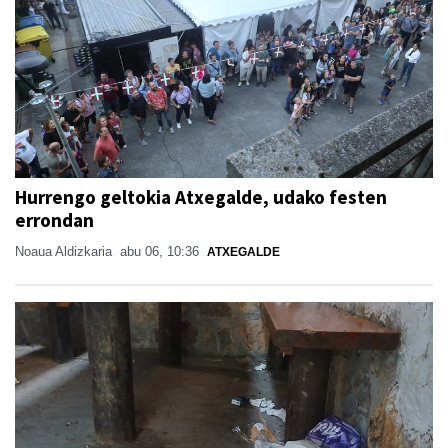
Hurrengo geltokia Atxegalde, udako festen
errondan
Noaua Aldizkaria
abu 06, 10:36
ATXEGALDE