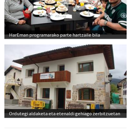
HarEman programarako parte hartzaile bila
Ordutegi aldaketa eta etenaldi gehiago zerbitzuetan