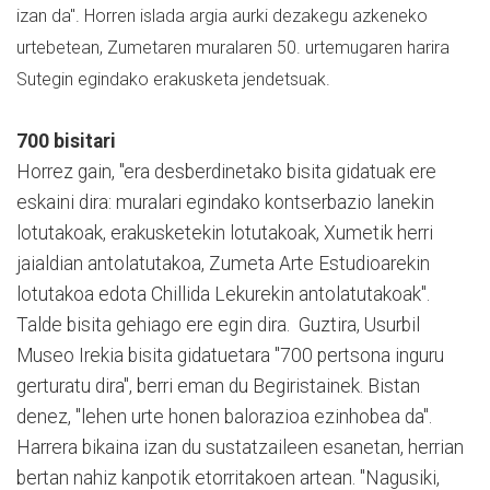
izan da". Horren islada argia aurki dezakegu azkeneko
urtebetean, Zumetaren muralaren 50. urtemugaren harira
Sutegin egindako erakusketa jendetsuak.
700 bisitari
Horrez gain, "era desberdinetako bisita gidatuak ere
eskaini dira: muralari egindako kontserbazio lanekin
lotutakoak, erakusketekin lotutakoak, Xumetik herri
jaialdian antolatutakoa, Zumeta Arte Estudioarekin
lotutakoa edota Chillida Lekurekin antolatutakoak".
Talde bisita gehiago ere egin dira. Guztira, Usurbil
Museo Irekia bisita gidatuetara "700 pertsona inguru
gerturatu dira", berri eman du Begiristainek. Bistan
denez, "lehen urte honen balorazioa ezinhobea da".
Harrera bikaina izan du sustatzaileen esanetan, herrian
bertan nahiz kanpotik etorritakoen artean. "Nagusiki,