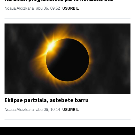
Noaua Aldizkaria
abu 06, 09:52
USURBIL
Eklipse partziala, astebete barru
Noaua Aldizkaria
abu 06, 10:14
USURBIL