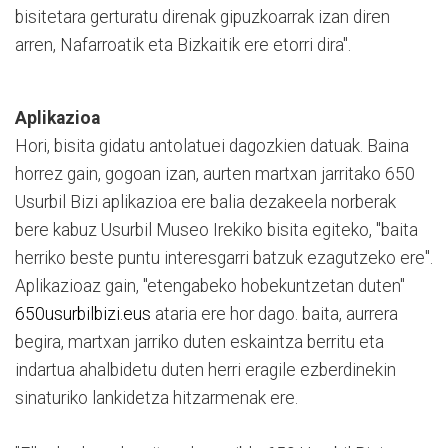
bisitetara gerturatu direnak gipuzkoarrak izan diren
arren, Nafarroatik eta Bizkaitik ere etorri dira".
Aplikazioa
Hori, bisita gidatu antolatuei dagozkien datuak. Baina
horrez gain, gogoan izan, aurten martxan jarritako 650
Usurbil Bizi aplikazioa ere balia dezakeela norberak
bere kabuz Usurbil Museo Irekiko bisita egiteko, "baita
herriko beste puntu interesgarri batzuk ezagutzeko ere".
Aplikazioaz gain, "etengabeko hobekuntzetan duten"
650usurbilbizi.eus
ataria ere hor dago. baita, aurrera
begira, martxan jarriko duten eskaintza berritu eta
indartua ahalbidetu duten herri eragile ezberdinekin
sinaturiko lankidetza hitzarmenak ere.