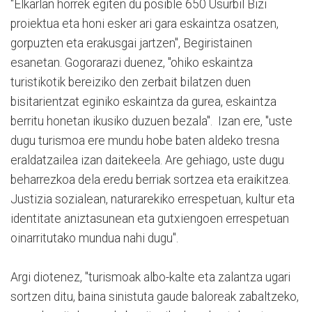
"Elkarlan horrek egiten du posible 650 Usurbil Bizi
proiektua eta honi esker ari gara eskaintza osatzen,
gorpuzten eta erakusgai jartzen", Begiristainen
esanetan. Gogorarazi duenez, "ohiko eskaintza
turistikotik bereiziko den zerbait bilatzen duen
bisitarientzat eginiko eskaintza da gurea, eskaintza
berritu honetan ikusiko duzuen bezala". Izan ere, "uste
dugu turismoa ere mundu hobe baten aldeko tresna
eraldatzailea izan daitekeela. Are gehiago, uste dugu
beharrezkoa dela eredu berriak sortzea eta eraikitzea.
Justizia sozialean, naturarekiko errespetuan, kultur eta
identitate aniztasunean eta gutxiengoen errespetuan
oinarritutako mundua nahi dugu".
Argi diotenez, "turismoak albo-kalte eta zalantza ugari
sortzen ditu, baina sinistuta gaude baloreak zabaltzeko,