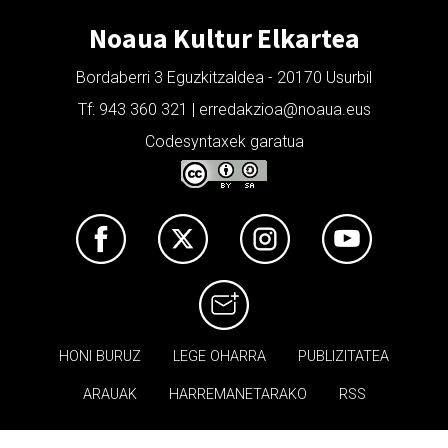
Noaua Kultur Elkartea
Bordaberri 3 Eguzkitzaldea - 20170 Usurbil
Tf: 943 360 321 | erredakzioa@noaua.eus
Codesyntaxek garatua
HONI BURUZ
LEGE OHARRA
PUBLIZITATEA
ARAUAK
HARREMANETARAKO
RSS