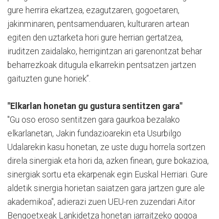
gure herrira ekartzea, ezagutzaren, gogoetaren,
jakinminaren, pentsamenduaren, kulturaren artean
egiten den uztarketa hori gure herrian gertatzea,
iruditzen zaidalako, herrigintzan ari garenontzat behar
beharrezkoak ditugula elkarrekin pentsatzen jartzen
gaituzten gune horiek”.
"Elkarlan honetan gu gustura sentitzen gara"
"Gu oso eroso sentitzen gara gaurkoa bezalako
elkarlanetan, Jakin fundazioarekin eta Usurbilgo
Udalarekin kasu honetan, ze uste dugu horrela sortzen
direla sinergiak eta hori da, azken finean, gure bokazioa,
sinergiak sortu eta ekarpenak egin Euskal Herriari. Gure
aldetik sinergia horietan saiatzen gara jartzen gure ale
akademikoa", adierazi zuen UEU-ren zuzendari Aitor
Bengoetxeak Lankidetza honetan jarraitzeko gogoa