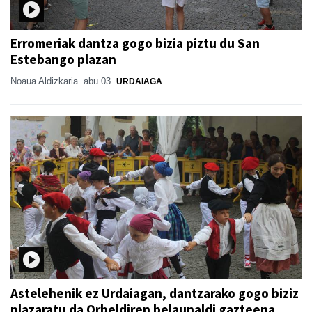
Erromeriak dantza gogo bizia piztu du San
Estebango plazan
Noaua Aldizkaria
abu 03
URDAIAGA
Astelehenik ez Urdaiagan, dantzarako gogo biziz
plazaratu da Orbeldiren belaunaldi gazteena