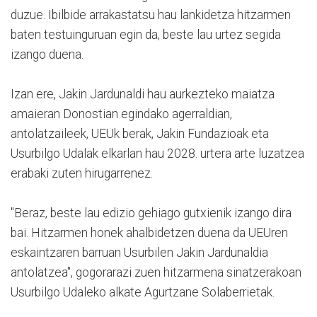
duzue. Ibilbide arrakastatsu hau lankidetza hitzarmen
baten testuinguruan egin da, beste lau urtez segida
izango duena.
Izan ere, Jakin Jardunaldi hau aurkezteko maiatza
amaieran Donostian egindako agerraldian,
antolatzaileek, UEUk berak, Jakin Fundazioak eta
Usurbilgo Udalak elkarlan hau 2028. urtera arte luzatzea
erabaki zuten hirugarrenez.
"Beraz, beste lau edizio gehiago gutxienik izango dira
bai. Hitzarmen honek ahalbidetzen duena da UEUren
eskaintzaren barruan Usurbilen Jakin Jardunaldia
antolatzea", gogorarazi zuen hitzarmena sinatzerakoan
Usurbilgo Udaleko alkate Agurtzane Solaberrietak.