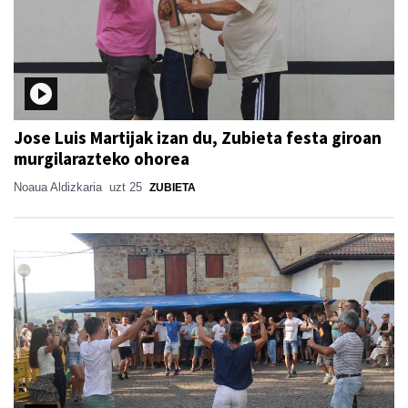
Jose Luis Martijak izan du, Zubieta festa giroan
murgilarazteko ohorea
Noaua Aldizkaria
uzt 25
ZUBIETA