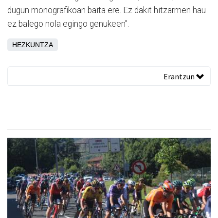
dugun monografikoan baita ere. Ez dakit hitzarmen hau
ez balego nola egingo genukeen".
HEZKUNTZA
Erantzun