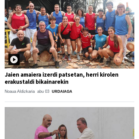
Jaien amaiera izerdi patsetan, herri kirolen
erakustaldi bikainarekin
Noaua Aldizkaria
abu 03
URDAIAGA