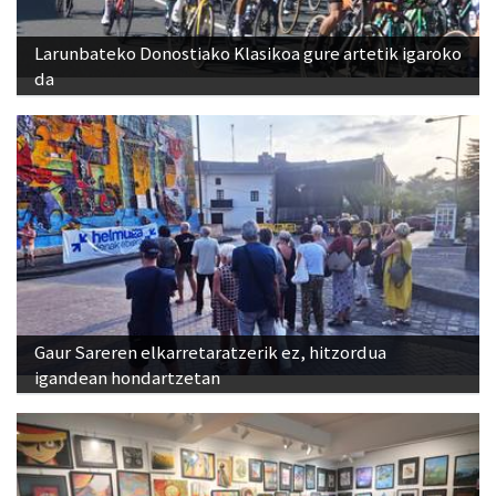
Larunbateko Donostiako Klasikoa gure artetik igaroko
da
Gaur Sareren elkarretaratzerik ez, hitzordua
igandean hondartzetan