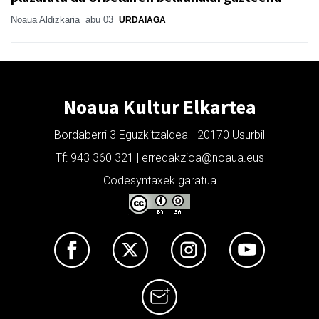
Noaua Aldizkaria
abu 03
URDAIAGA
Noaua Kultur Elkartea
Bordaberri 3 Eguzkitzaldea - 20170 Usurbil
Tf: 943 360 321 | erredakzioa@noaua.eus
Codesyntaxek garatua