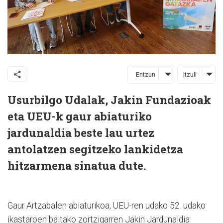
Entzun
Itzuli
Usurbilgo Udalak, Jakin Fundazioak
eta UEU-k gaur abiaturiko
jardunaldia beste lau urtez
antolatzen segitzeko lankidetza
hitzarmena sinatua dute.
Gaur Artzabalen abiaturikoa, UEU-ren udako 52. udako
ikastaroen baitako zortzigarren Jakin Jardunaldia