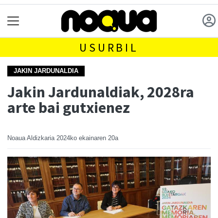
USURBIL
JAKIN JARDUNALDIA
Jakin Jardunaldiak, 2028ra
arte bai gutxienez
Noaua Aldizkaria
2024ko ekainaren 20a