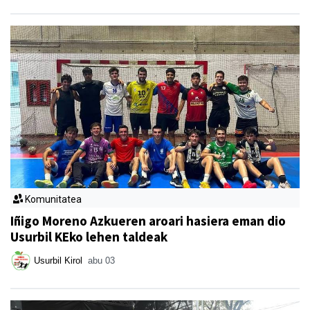
Komunitatea
Iñigo Moreno Azkueren aroari hasiera eman dio
Usurbil KEko lehen taldeak
Usurbil Kirol
abu 03