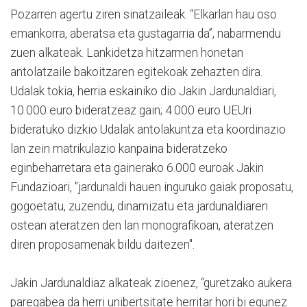
Pozarren agertu ziren sinatzaileak. “Elkarlan hau oso
emankorra, aberatsa eta gustagarria da”, nabarmendu
zuen alkateak. Lankidetza hitzarmen honetan
antolatzaile bakoitzaren egitekoak zehazten dira.
Udalak tokia, herria eskainiko dio Jakin Jardunaldiari,
10.000 euro bideratzeaz gain; 4.000 euro UEUri
bideratuko dizkio Udalak antolakuntza eta koordinazio
lan zein matrikulazio kanpaina bideratzeko
eginbeharretara eta gainerako 6.000 euroak Jakin
Fundazioari, "jardunaldi hauen inguruko gaiak proposatu,
gogoetatu, zuzendu, dinamizatu eta jardunaldiaren
ostean ateratzen den lan monografikoan, ateratzen
diren proposamenak bildu daitezen".
Jakin Jardunaldiaz alkateak zioenez, “guretzako aukera
paregabea da herri unibertsitate herritar hori bi egunez