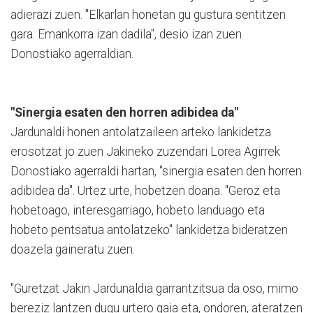
adierazi zuen. "Elkarlan honetan gu gustura sentitzen
gara. Emankorra izan dadila", desio izan zuen
Donostiako agerraldian.
"Sinergia esaten den horren adibidea da"
Jardunaldi honen antolatzaileen arteko lankidetza
erosotzat jo zuen Jakineko zuzendari Lorea Agirrek
Donostiako agerraldi hartan, "sinergia esaten den horren
adibidea da". Urtez urte, hobetzen doana. "Geroz eta
hobetoago, interesgarriago, hobeto landuago eta
hobeto pentsatua antolatzeko" lankidetza bideratzen
doazela gaineratu zuen.
"Guretzat Jakin Jardunaldia garrantzitsua da oso, mimo
bereziz lantzen dugu urtero gaia eta, ondoren, ateratzen