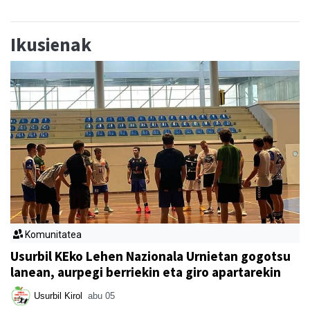
Ikusienak
Komunitatea
Usurbil KEko Lehen Nazionala Urnietan gogotsu
lanean, aurpegi berriekin eta giro apartarekin
Usurbil Kirol
abu 05