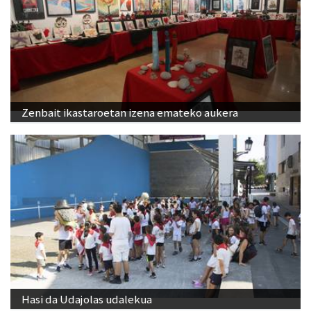
Zenbait ikastaroetan izena emateko aukera
Hasi da Udajolas udalekua