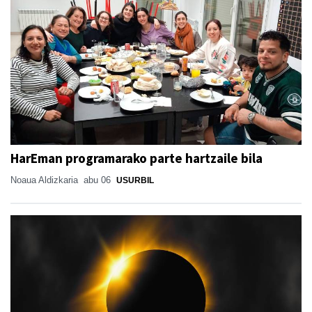
HarEman programarako parte hartzaile bila
Noaua Aldizkaria
abu 06
USURBIL