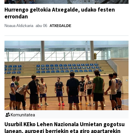
Hurrengo geltokia Atxegalde, udako festen
errondan
Noaua Aldizkaria
abu 06
ATXEGALDE
Komunitatea
Usurbil KEko Lehen Nazionala Urnietan gogotsu
lanean, aurpegi berriekin eta giro apartarekin