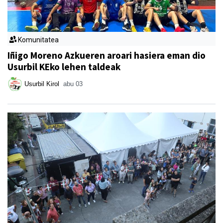
Komunitatea
Iñigo Moreno Azkueren aroari hasiera eman dio
Usurbil KEko lehen taldeak
Usurbil Kirol
abu 03