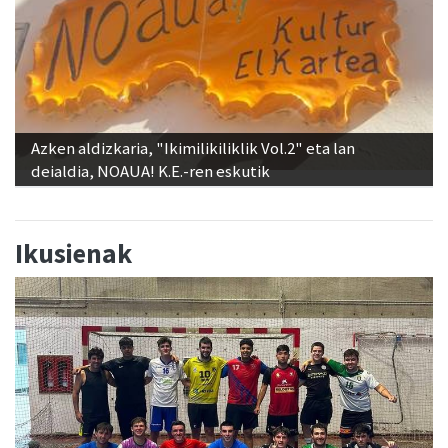
Azken aldizkaria, "Ikimilikiliklik Vol.2" eta lan
deialdia, NOAUA! K.E.-ren eskutik
Ikusienak