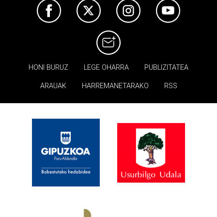
HONI BURUZ
LEGE OHARRA
PUBLIZITATEA
ARAUAK
HARREMANETARAKO
RSS