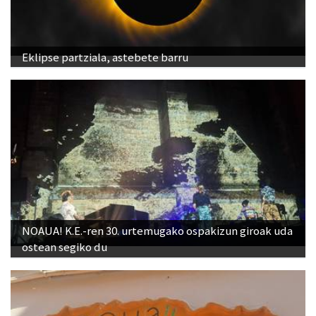
Eklipse partziala, astebete barru
NOAUA! K.E.-ren 30. urtemugako ospakizun giroak uda
ostean segiko du