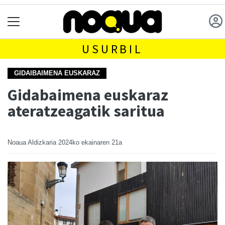
USURBIL
GIDAIBAIMENA EUSKARAZ
Gidabaimena euskaraz
ateratzeagatik saritua
Noaua Aldizkaria
2024ko ekainaren 21a