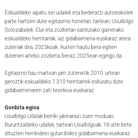
Eskualdeko aipatu sei udalek eta bederatzi autoeskolek
parte hartzen dute egitasmo honetan; tartean, Usurbilgo
Solozabalek. Elur eta zozketan saritutako gainerako
eskualdeko herritarrak, iaz gidabaimena euskaraz atera
zutenak dira, 2023koak. Aurten hautu bera egiten
dutenen arteko zozketa, beraz, 2025ean egingo da.
Egitasmo hau martxan jarri zutenetik 2010. urtean
geroztik eskualdeko 1.310 herritarrek eskuratu dute
gidabaimenaren zati teorikoa euskaraz.
Gonbita egina
Usurbilgo Udalak berriki jakinarazi zuen moduan,
Buruntzaldeko udalek, tartean Usurbilgoak, 18 urte bete
dituzten herrikideei gutun bidez gidabaimena euskaraz