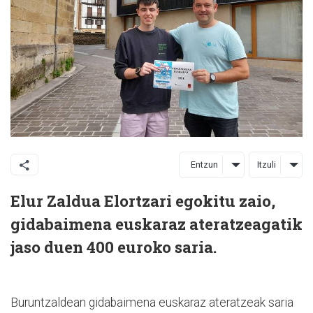
Entzun
Itzuli
Elur Zaldua Elortzari egokitu zaio,
gidabaimena euskaraz ateratzeagatik
jaso duen 400 euroko saria.
Buruntzaldean gidabaimena euskaraz ateratzeak saria