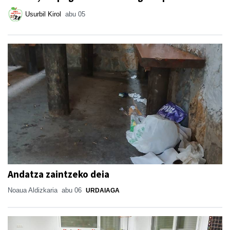
Usurbil Kirol
abu 05
Andatza zaintzeko deia
Noaua Aldizkaria
abu 06
URDAIAGA