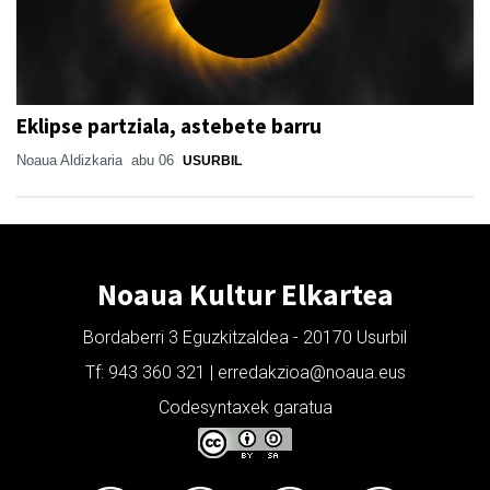
Eklipse partziala, astebete barru
Noaua Aldizkaria
abu 06
USURBIL
Noaua Kultur Elkartea
Bordaberri 3 Eguzkitzaldea - 20170 Usurbil
Tf: 943 360 321 | erredakzioa@noaua.eus
Codesyntaxek garatua