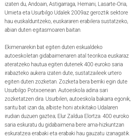
izaten du, Andoain, Astigarraga, Hernani, Lasarte-Oria,
Urnieta eta Usurbilgo Udalek 2009az geroztik sektore
hau euskalduntzeko, euskararen erabilera sustatzeko,
abian duten egitasmoaren baitan.
Ekimenarekin bat egiten duten eskualdeko
autoeskoletan gidabaimenaren atal teorikoa euskaraz
ateratzeko hautua egiten dutenek 400 euroko saria
irabazteko aukera izaten dute, sustatzaileek urtero
egiten duten zozketan. Zozketa bera berriki egin dute
Usurbilgo Potxoenean. Autoeskola adina sari
zozketatzen dira. Usurbilen, autoeskola bakarra egonik,
saritu bat izan da, albiste honi atxikitako Udalaren
irudian duzuen gaztea; Elur Zaldua Elortza. 400 euroko
saria eskuratu du gidabaimena bere ama-hizkuntzan
eskuratzea erabaki eta erabaki hau gauzatu izanagatik.