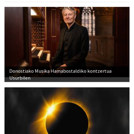
Donostiako Musika Hamabostaldiko kontzertua
Usurbilen