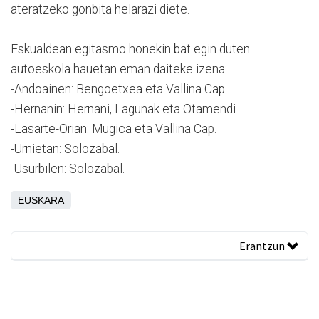
ateratzeko gonbita helarazi diete.
Eskualdean egitasmo honekin bat egin duten
autoeskola hauetan eman daiteke izena:
-Andoainen: Bengoetxea eta Vallina Cap.
-Hernanin: Hernani, Lagunak eta Otamendi.
-Lasarte-Orian: Mugica eta Vallina Cap.
-Urnietan: Solozabal.
-Usurbilen: Solozabal.
EUSKARA
Erantzun