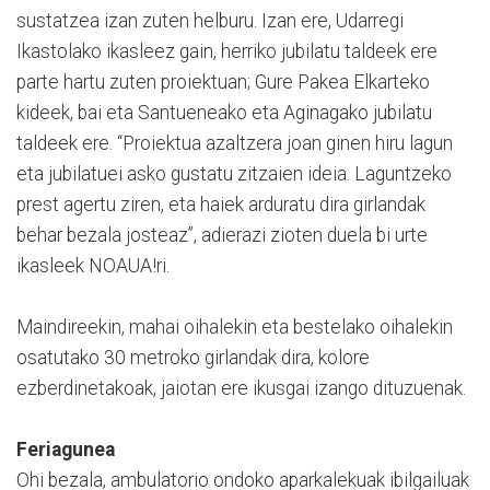
sustatzea izan zuten helburu. Izan ere, Udarregi
Ikastolako ikasleez gain, herriko jubilatu taldeek ere
parte hartu zuten proiektuan; Gure Pakea Elkarteko
kideek, bai eta Santueneako eta Aginagako jubilatu
taldeek ere. “Proiektua azaltzera joan ginen hiru lagun
eta jubilatuei asko gustatu zitzaien ideia. Laguntzeko
prest agertu ziren, eta haiek arduratu dira girlandak
behar bezala josteaz”, adierazi zioten duela bi urte
ikasleek NOAUA!ri.
Maindireekin, mahai oihalekin eta bestelako oihalekin
osatutako 30 metroko girlandak dira, kolore
ezberdinetakoak, jaiotan ere ikusgai izango dituzuenak.
Feriagunea
Ohi bezala, ambulatorio ondoko aparkalekuak ibilgailuak