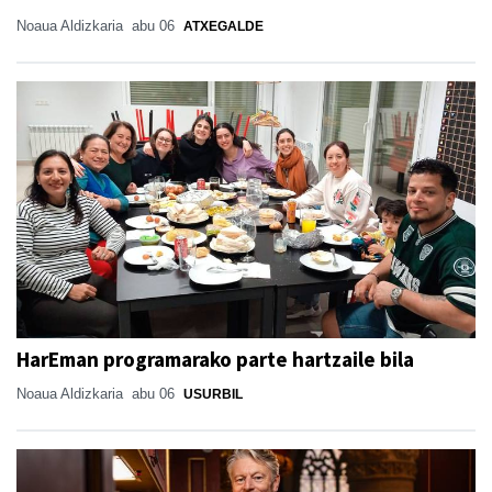
Noaua Aldizkaria
abu 06
ATXEGALDE
HarEman programarako parte hartzaile bila
Noaua Aldizkaria
abu 06
USURBIL