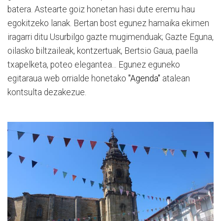
batera. Astearte goiz honetan hasi dute eremu hau
egokitzeko lanak. Bertan bost egunez hamaika ekimen
iragarri ditu Usurbilgo gazte mugimenduak; Gazte Eguna,
oilasko biltzaileak, kontzertuak, Bertsio Gaua, paella
txapelketa, poteo elegantea... Egunez eguneko
egitaraua web orrialde honetako
"Agenda"
atalean
kontsulta dezakezue.