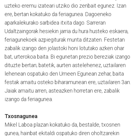
uzteko eremu izateari utziko dio zenbait egunez. Izan
ere, bertan kokatuko da feriagunea. Dagoeneko
aparkalekurako sarbidea itxita dago. Sarreran
Udaltzaingorak hesiekin jarria du hura husteko eskaera,
feriagunekoek azpiegiturak munta ditzaten. Festetan
zabalik izango den jolastoki honi lotutako azken ohar
bat, urterokoa baita. Bi egunetan prezio bereziak izango
dituzte bertan; batetik, aurten astelehenez, uztailaren
lehenean ospatuko den Umeen Egunean zehar, baita
festak amaitu osteko biharamunean ere, uztailaren 3an.
Jaiak amaitu arren, asteazken horretan ere, zabalik
izango da feriagunea.
Txosnagunea
Mikel Laboa plazan kokatuko da, bestalde, txosnen
gunea, hainbat ekitaldi ospatuko diren oholtzarekin