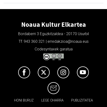
Noaua Kultur Elkartea
Bordaberri 3 Eguzkitzaldea - 20170 Usurbil
Tf: 943 360 321 | erredakzioa@noaua.eus
Codesyntaxek garatua
HONI BURUZ
LEGE OHARRA
PUBLIZITATEA