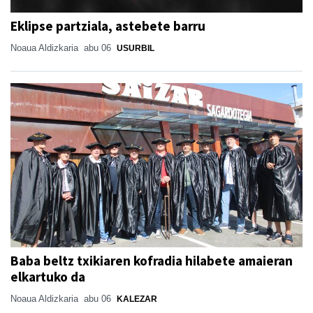
Eklipse partziala, astebete barru
Noaua Aldizkaria
abu 06
USURBIL
Baba beltz txikiaren kofradia hilabete amaieran
elkartuko da
Noaua Aldizkaria
abu 06
KALEZAR