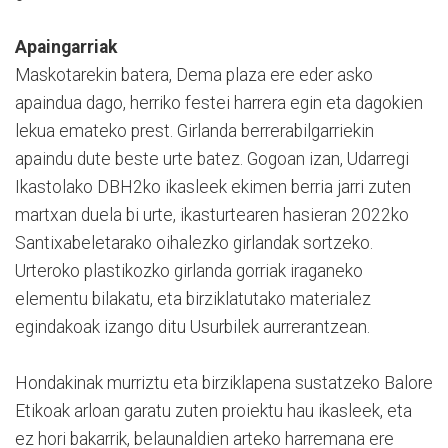
Apaingarriak
Maskotarekin batera, Dema plaza ere eder asko
apaindua dago, herriko festei harrera egin eta dagokien
lekua emateko prest. Girlanda berrerabilgarriekin
apaindu dute beste urte batez. Gogoan izan, Udarregi
Ikastolako DBH2ko ikasleek ekimen berria jarri zuten
martxan duela bi urte, ikasturtearen hasieran 2022ko
Santixabeletarako oihalezko girlandak sortzeko.
Urteroko plastikozko girlanda gorriak iraganeko
elementu bilakatu, eta birziklatutako materialez
egindakoak izango ditu Usurbilek aurrerantzean.
Hondakinak murriztu eta birziklapena sustatzeko Balore
Etikoak arloan garatu zuten proiektu hau ikasleek, eta
ez hori bakarrik, belaunaldien arteko harremana ere