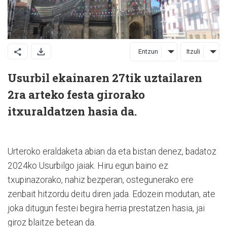
Entzun
Itzuli
Usurbil ekainaren 27tik uztailaren
2ra arteko festa girorako
itxuraldatzen hasia da.
Urteroko eraldaketa abian da eta bistan denez, badatoz
2024ko Usurbilgo jaiak. Hiru egun baino ez
txupinazorako, nahiz bezperan, ostegunerako ere
zenbait hitzordu deitu diren jada. Edozein modutan, ate
joka ditugun festei begira herria prestatzen hasia, jai
giroz blaitze betean da.