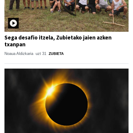
Sega desafio itzela, Zubietako jaien azken
txanpan
Noaua Aldizkaria
uzt 31
ZUBIETA