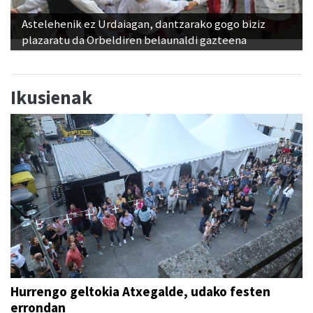
Astelehenik ez Urdaiagan, dantzarako gogo biziz
plazaratu da Orbeldiren belaunaldi gazteena
Ikusienak
Hurrengo geltokia Atxegalde, udako festen
errondan