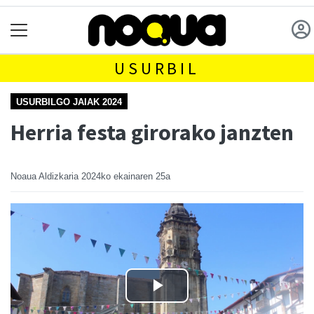
USURBIL
USURBILGO JAIAK 2024
Herria festa girorako janzten
Noaua Aldizkaria
2024ko ekainaren 25a