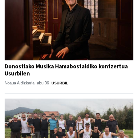
Donostiako Musika Hamabostaldiko kontzertua
Usurbilen
Noaua Aldizkaria
abu 06
USURBIL