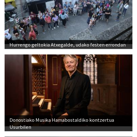
Hurrengo geltokia Atxegalde, udako festen errondan
Donostiako Musika Hamabostaldiko kontzertua
Usurbilen