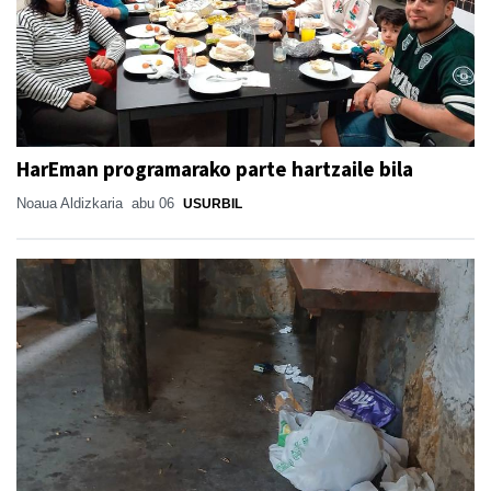
HarEman programarako parte hartzaile bila
Noaua Aldizkaria
abu 06
USURBIL