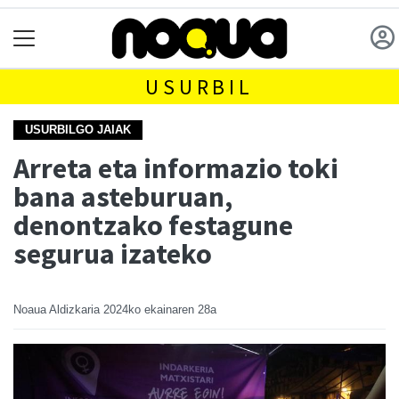
USURBIL
USURBILGO JAIAK
Arreta eta informazio toki
bana asteburuan,
denontzako festagune
segurua izateko
Noaua Aldizkaria
2024ko ekainaren 28a