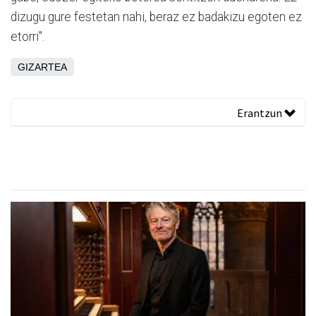
dizugu gure festetan nahi, beraz ez badakizu egoten ez
etorri".
GIZARTEA
Erantzun