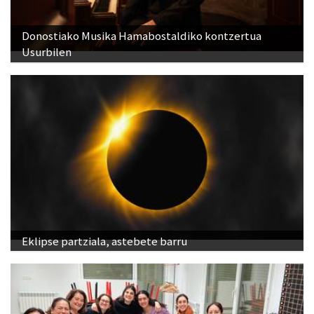
Donostiako Musika Hamabostaldiko kontzertua
Usurbilen
Eklipse partziala, astebete barru