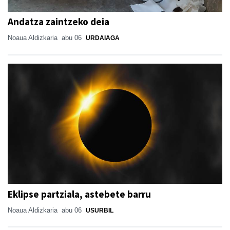
Andatza zaintzeko deia
Noaua Aldizkaria
abu 06
URDAIAGA
Eklipse partziala, astebete barru
Noaua Aldizkaria
abu 06
USURBIL