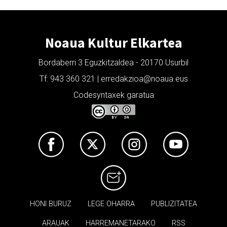
Noaua Kultur Elkartea
Bordaberri 3 Eguzkitzaldea - 20170 Usurbil
Tf: 943 360 321 | erredakzioa@noaua.eus
Codesyntaxek garatua
HONI BURUZ
LEGE OHARRA
PUBLIZITATEA
ARAUAK
HARREMANETARAKO
RSS