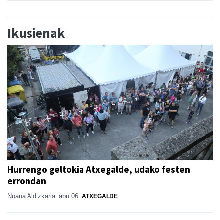
Ikusienak
Hurrengo geltokia Atxegalde, udako festen
errondan
Noaua Aldizkaria
abu 06
ATXEGALDE