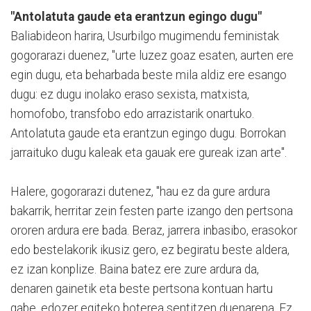
"Antolatuta gaude eta erantzun egingo dugu"
Baliabideon harira, Usurbilgo mugimendu feministak
gogorarazi duenez, "urte luzez goaz esaten, aurten ere
egin dugu, eta beharbada beste mila aldiz ere esango
dugu: ez dugu inolako eraso sexista, matxista,
homofobo, transfobo edo arrazistarik onartuko.
Antolatuta gaude eta erantzun egingo dugu. Borrokan
jarraituko dugu kaleak eta gauak ere gureak izan arte".
Halere, gogorarazi dutenez, "hau ez da gure ardura
bakarrik, herritar zein festen parte izango den pertsona
ororen ardura ere bada. Beraz, jarrera inbasibo, erasokor
edo bestelakorik ikusiz gero, ez begiratu beste aldera,
ez izan konplize. Baina batez ere zure ardura da,
denaren gainetik eta beste pertsona kontuan hartu
gabe, edozer egiteko boterea sentitzen duenarena. Ez