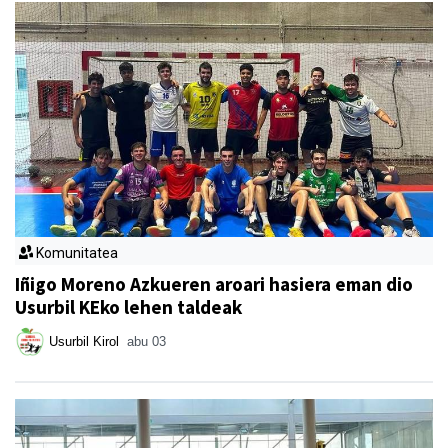
Komunitatea
Iñigo Moreno Azkueren aroari hasiera eman dio
Usurbil KEko lehen taldeak
Usurbil Kirol
abu 03