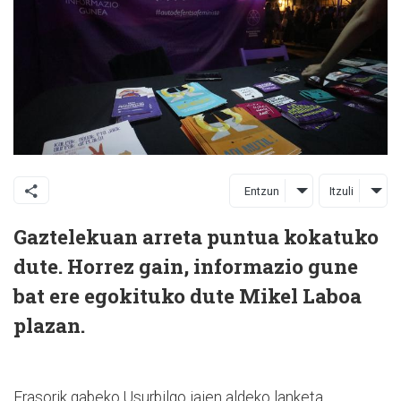
Entzun
Itzuli
Gaztelekuan arreta puntua kokatuko
dute. Horrez gain, informazio gune
bat ere egokituko dute Mikel Laboa
plazan.
Erasorik gabeko Usurbilgo jaien aldeko lanketa