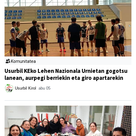
Komunitatea
Usurbil KEko Lehen Nazionala Urnietan gogotsu
lanean, aurpegi berriekin eta giro apartarekin
Usurbil Kirol
abu 05