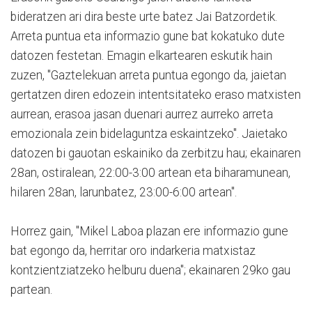
bideratzen ari dira beste urte batez Jai Batzordetik.
Arreta puntua eta informazio gune bat kokatuko dute
datozen festetan. Emagin elkartearen eskutik hain
zuzen, "Gaztelekuan arreta puntua egongo da, jaietan
gertatzen diren edozein intentsitateko eraso matxisten
aurrean, erasoa jasan duenari aurrez aurreko arreta
emozionala zein bidelaguntza eskaintzeko". Jaietako
datozen bi gauotan eskainiko da zerbitzu hau; ekainaren
28an, ostiralean, 22:00-3:00 artean eta biharamunean,
hilaren 28an, larunbatez, 23:00-6:00 artean".
Horrez gain, "Mikel Laboa plazan ere informazio gune
bat egongo da, herritar oro indarkeria matxistaz
kontzientziatzeko helburu duena"; ekainaren 29ko gau
partean.