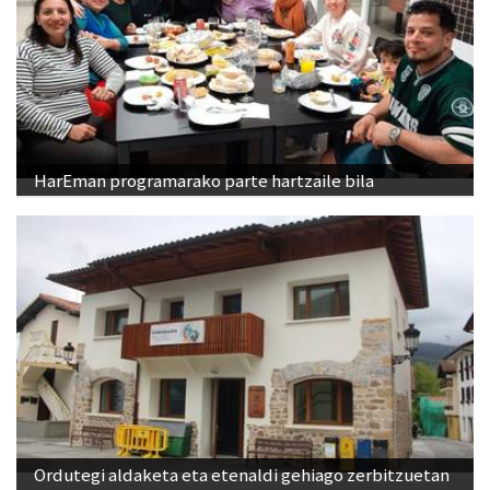
HarEman programarako parte hartzaile bila
Ordutegi aldaketa eta etenaldi gehiago zerbitzuetan