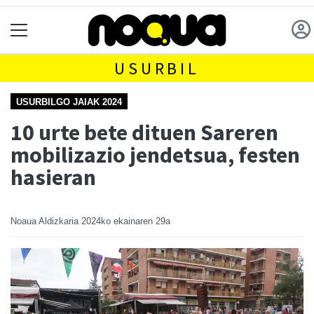
USURBIL
USURBILGO JAIAK 2024
10 urte bete dituen Sareren
mobilizazio jendetsua, festen
hasieran
Noaua Aldizkaria
2024ko ekainaren 29a