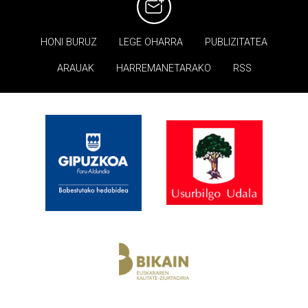
HONI BURUZ
LEGE OHARRA
PUBLIZITATEA
ARAUAK
HARREMANETARAKO
RSS