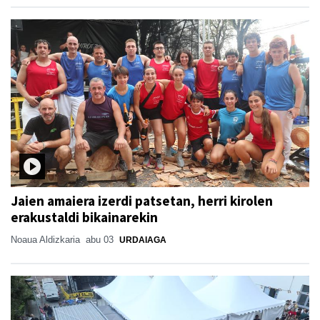
Jaien amaiera izerdi patsetan, herri kirolen
erakustaldi bikainarekin
Noaua Aldizkaria
abu 03
URDAIAGA