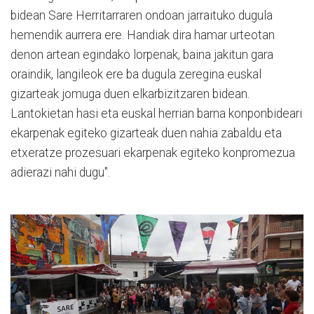
bidean Sare Herritarraren ondoan jarraituko dugula
hemendik aurrera ere. Handiak dira hamar urteotan
denon artean egindako lorpenak, baina jakitun gara
oraindik, langileok ere ba dugula zeregina euskal
gizarteak jomuga duen elkarbizitzaren bidean.
Lantokietan hasi eta euskal herrian barna konponbideari
ekarpenak egiteko gizarteak duen nahia zabaldu eta
etxeratze prozesuari ekarpenak egiteko konpromezua
adierazi nahi dugu".