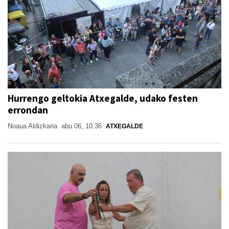
Hurrengo geltokia Atxegalde, udako festen
errondan
Noaua Aldizkaria
abu 06, 10:36
ATXEGALDE