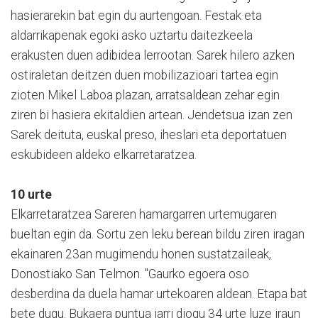
hasierarekin bat egin du aurtengoan. Festak eta
aldarrikapenak egoki asko uztartu daitezkeela
erakusten duen adibidea lerrootan. Sarek hilero azken
ostiraletan deitzen duen mobilizazioari tartea egin
zioten Mikel Laboa plazan, arratsaldean zehar egin
ziren bi hasiera ekitaldien artean. Jendetsua izan zen
Sarek deituta, euskal preso, iheslari eta deportatuen
eskubideen aldeko elkarretaratzea.
10 urte
Elkarretaratzea Sareren hamargarren urtemugaren
bueltan egin da. Sortu zen leku berean bildu ziren iragan
ekainaren 23an mugimendu honen sustatzaileak,
Donostiako San Telmon. "Gaurko egoera oso
desberdina da duela hamar urtekoaren aldean. Etapa bat
bete dugu. Bukaera puntua jarri diogu 34 urte luze iraun