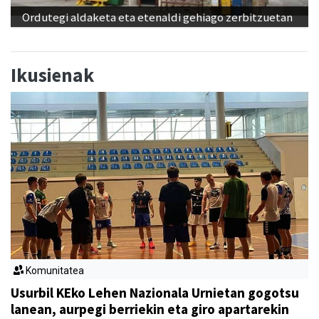
Ordutegi aldaketa eta etenaldi gehiago zerbitzuetan
Ikusienak
Komunitatea
Usurbil KEko Lehen Nazionala Urnietan gogotsu
lanean, aurpegi berriekin eta giro apartarekin