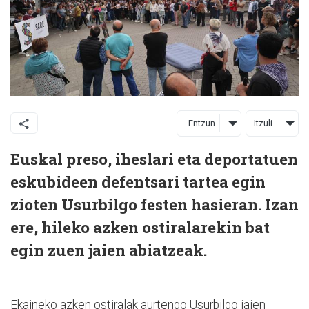
Entzun
Itzuli
Euskal preso, iheslari eta deportatuen
eskubideen defentsari tartea egin
zioten Usurbilgo festen hasieran. Izan
ere, hileko azken ostiralarekin bat
egin zuen jaien abiatzeak.
Ekaineko azken ostiralak aurtengo Usurbilgo jaien