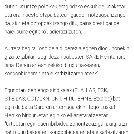
duten urruntze politikek eragindako eskubide urraketari,
eta orain beste etapa batean gaude: motzagoa izango
da, ziur, eta oztopoak izango ditu, baina prest gaude
haiei aurre egiteko", adierazi zuten.
Aurrera begira, "oso deialdi berezia egiten diogu honekin
gizarte zibilari, segi dezan babesten SARE Herritarraren
lana. Denon artean irekiko ditugu bakearen,
konponbidearen eta elkarbizitzaren ateak".
Egunotan, gehiengo sindikalak (ELA, LAB, ESK,
STEILAS, CGT/LKN, CNT, HIRU, EHNE, Etxalde) bat
egin du baita Sareren urtemugarekin Hego Euskal
Herriko hiriburuetan eginiko elkarretaratzeetan.
"Urteotan egin duen ibilbidea zoriontzeaz gain, argi utzi
nahi dugu bakearen, konponbidearen eta elkarbizitzaren