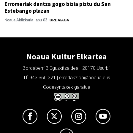
Erromeriak dantza gogo bizia piztu du San
Estebango plazan
Noaua Aldizkaria
abu 03
URDAIAGA
Noaua Kultur Elkartea
Bordaberri 3 Eguzkitzaldea - 20170 Usurbil
Tf: 943 360 321 | erredakzioa@noaua.eus
Codesyntaxek garatua