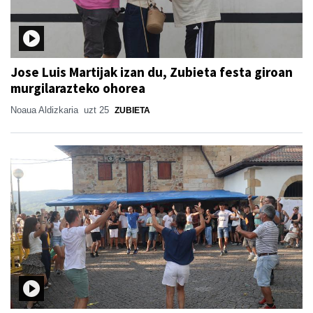
Jose Luis Martijak izan du, Zubieta festa giroan
murgilarazteko ohorea
Noaua Aldizkaria
uzt 25
ZUBIETA