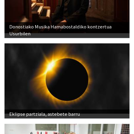
Donostiako Musika Hamabostaldiko kontzertua
Usurbilen
Eklipse partziala, astebete barru