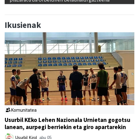
Ikusienak
Komunitatea
Usurbil KEko Lehen Nazionala Urnietan gogotsu
lanean, aurpegi berriekin eta giro apartarekin
Usurbil Kirol
abu 05