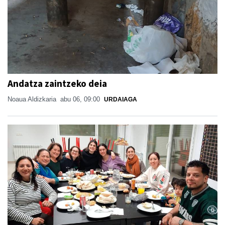
Andatza zaintzeko deia
Noaua Aldizkaria
abu 06, 09:00
URDAIAGA