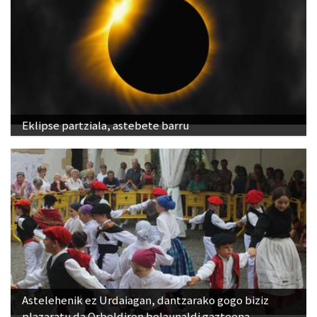
Eklipse partziala, astebete barru
Astelehenik ez Urdaiagan, dantzarako gogo biziz
plazaratu da Orbeldiren belaunaldi gazteena