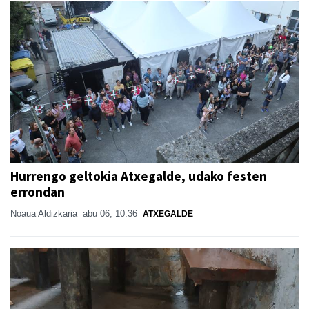
Hurrengo geltokia Atxegalde, udako festen
errondan
Noaua Aldizkaria
abu 06, 10:36
ATXEGALDE