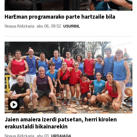
HarEman programarako parte hartzaile bila
Noaua Aldizkaria
abu 06, 09:52
USURBIL
Jaien amaiera izerdi patsetan, herri kirolen
erakustaldi bikainarekin
Noaua Aldizkaria
abu 03
URDAIAGA