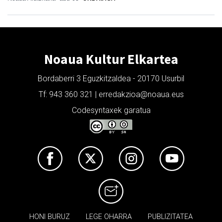
Noaua Kultur Elkartea
Bordaberri 3 Eguzkitzaldea - 20170 Usurbil
Tf: 943 360 321 | erredakzioa@noaua.eus
Codesyntaxek garatua
HONI BURUZ
LEGE OHARRA
PUBLIZITATEA