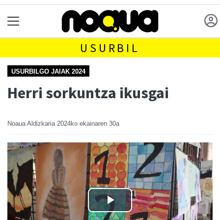
USURBIL
USURBILGO JAIAK 2024
Herri sorkuntza ikusgai
Noaua Aldizkaria
2024ko ekainaren 30a