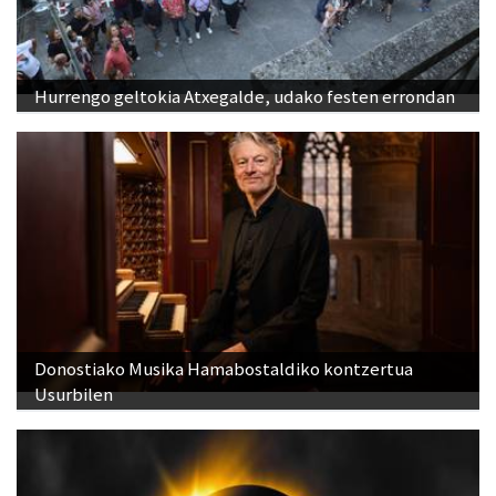
Hurrengo geltokia Atxegalde, udako festen errondan
Donostiako Musika Hamabostaldiko kontzertua
Usurbilen