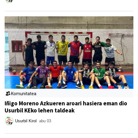
Komunitatea
Iñigo Moreno Azkueren aroari hasiera eman dio
Usurbil KEko lehen taldeak
Usurbil Kirol
abu 03