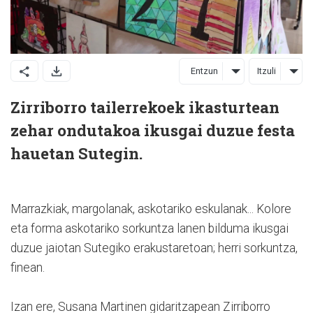
Entzun
Itzuli
Zirriborro tailerrekoek ikasturtean
zehar ondutakoa ikusgai duzue festa
hauetan Sutegin.
Marrazkiak, margolanak, askotariko eskulanak... Kolore
eta forma askotariko sorkuntza lanen bilduma ikusgai
duzue jaiotan Sutegiko erakustaretoan; herri sorkuntza,
finean.
Izan ere, Susana Martinen gidaritzapean Zirriborro