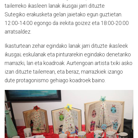
tailerreko ikasleen lanak ikusgai jarri dituzte
Sutegiko erakusketa gelan jaietako egun guztietan.
12:00-14:00 egongo da irekita goizez eta 18:00-20:00
arratsaldez.
Ikasturtean zehar egindako lanak jarri dituzte ikasleek
ikusgai; eskulanak eta pinturarekin egindako denetariko
marrazki, lan eta koadroak. Aurtengoan artista txiki asko
izan dituzte tailerrean, eta beraz, marrazkiek izango
dute protagonismo gehiago koadroek baino.