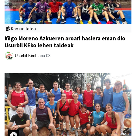
Komunitatea
Iñigo Moreno Azkueren aroari hasiera eman dio
Usurbil KEko lehen taldeak
Usurbil Kirol
abu 03