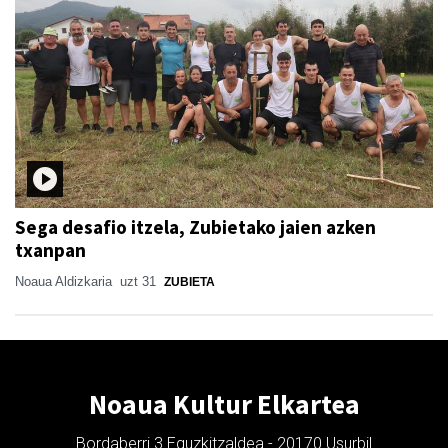
Sega desafio itzela, Zubietako jaien azken
txanpan
Noaua Aldizkaria
uzt 31
ZUBIETA
Noaua Kultur Elkartea
Bordaberri 3 Eguzkitzaldea - 20170 Usurbil