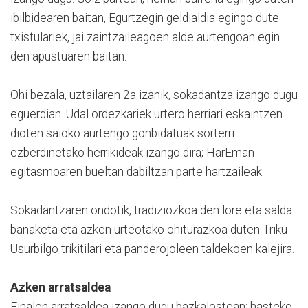
ibilbidearen baitan, Egurtzegin geldialdia egingo dute
txistulariek, jai zaintzaileagoen alde aurtengoan egin
den apustuaren baitan.
Ohi bezala, uztailaren 2a izanik, sokadantza izango dugu
eguerdian. Udal ordezkariek urtero herriari eskaintzen
dioten saioko aurtengo gonbidatuak sorterri
ezberdinetako herrikideak izango dira; HarEman
egitasmoaren bueltan dabiltzan parte hartzaileak.
Sokadantzaren ondotik, tradiziozkoa den lore eta salda
banaketa eta azken urteotako ohiturazkoa duten Triku
Usurbilgo trikitilari eta panderojoleen taldekoen kalejira.
Azken arratsaldea
Finalen arratsaldea izango dugu bazkalostean; hasteko,