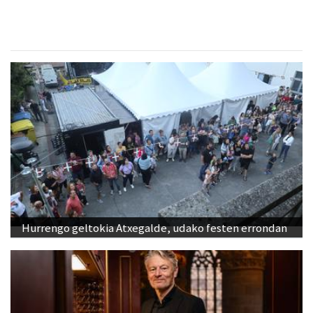
Hurrengo geltokia Atxegalde, udako festen errondan