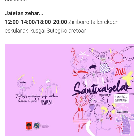
Jaietan zehar...
12:00-14:00/18:00-20:00
Zirriborro tailerrekoen
eskulanak ikusgai Sutegiko aretoan.