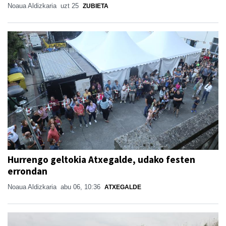
Noaua Aldizkaria
uzt 25
ZUBIETA
Hurrengo geltokia Atxegalde, udako festen
errondan
Noaua Aldizkaria
abu 06, 10:36
ATXEGALDE