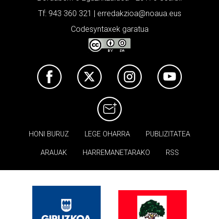
Tf: 943 360 321 | erredakzioa@noaua.eus
Codesyntaxek garatua
HONI BURUZ
LEGE OHARRA
PUBLIZITATEA
ARAUAK
HARREMANETARAKO
RSS