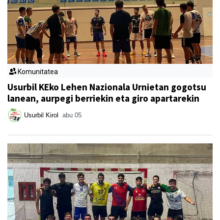
Komunitatea
Usurbil KEko Lehen Nazionala Urnietan gogotsu
lanean, aurpegi berriekin eta giro apartarekin
Usurbil Kirol
abu 05