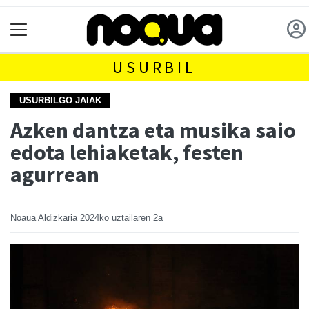
USURBIL
USURBILGO JAIAK
Azken dantza eta musika saio
edota lehiaketak, festen
agurrean
Noaua Aldizkaria
2024ko uztailaren 2a