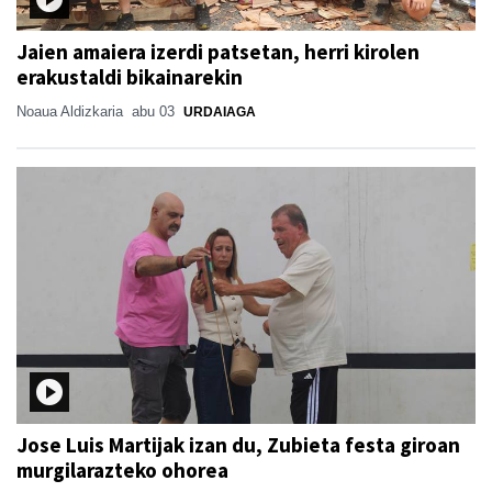
Jaien amaiera izerdi patsetan, herri kirolen
erakustaldi bikainarekin
Noaua Aldizkaria
abu 03
URDAIAGA
Jose Luis Martijak izan du, Zubieta festa giroan
murgilarazteko ohorea