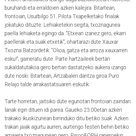
buruhandi eta erraldoien azken kalejira. Bitartean,
frontoian, Usurbilgo 51. Pilota Txapelketako finalak
jokatuko dituzte. Lehiaketekin segita, txoznagunea
paella lehiaketa egingo da. "Etxean izanez gero, ekarri
paellerak eta suak etxetik", ohartarazi dute Xauxar
Txozna Batzordetik. "Olioa, gatza eta arroza xauxarren
esku!", gaineratu dute. Parte hartzaileek bertan
sukaldatutakoa gero bertan dastatzeko aukera izango
dute noski. Bitartean, Artzabalen dantza giroa Puro
Relajo talde arrakastatsuaren eskutik.
Tarte horretan, jaitsiko dute egunotan frontoian zaindari
lanak egin dituen idi parea. Gaueko 23:00etan azken
trakako ikuskizunean birrinduko ditu betiko suak. Azken
trakan jaiak agurtu aurren, aurtengo festen behin betiko
amaiera txoznagunean gero, Pisoo&OPH raperoekin