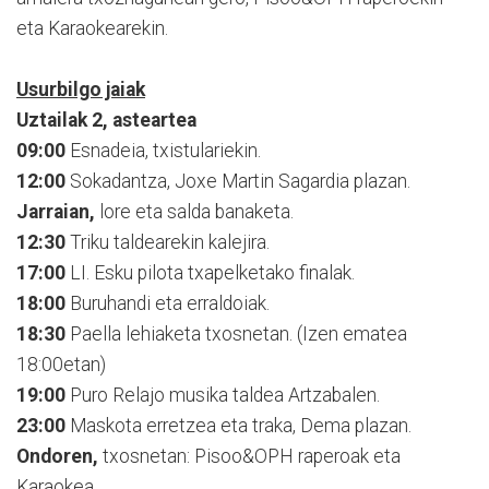
eta Karaokearekin.
Usurbilgo jaiak
Uztailak 2, asteartea
09:00
Esnadeia, txistulariekin.
12:00
Sokadantza, Joxe Martin Sagardia plazan.
Jarraian,
lore eta salda banaketa.
12:30
Triku taldearekin kalejira.
17:00
LI. Esku pilota txapelketako finalak.
18:00
Buruhandi eta erraldoiak.
18:30
Paella lehiaketa txosnetan. (Izen ematea
18:00etan)
19:00
Puro Relajo musika taldea Artzabalen.
23:00
Maskota erretzea eta traka, Dema plazan.
Ondoren,
txosnetan: Pisoo&OPH raperoak eta
Karaokea.