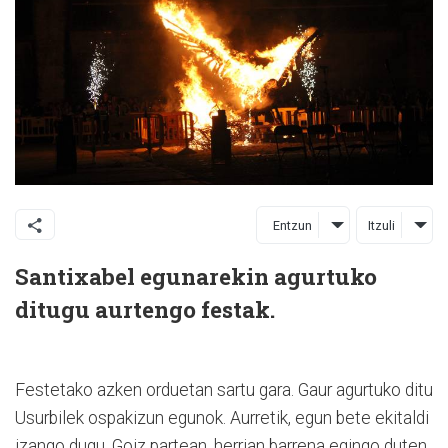
Entzun
Itzuli
Santixabel egunarekin agurtuko
ditugu aurtengo festak.
Festetako azken orduetan sartu gara. Gaur agurtuko ditu
Usurbilek ospakizun egunok. Aurretik, egun bete ekitaldi
izango dugu. Goiz partean, herrian barrena egingo duten