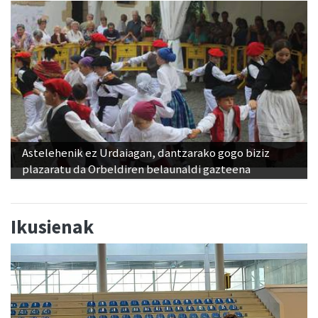
Astelehenik ez Urdaiagan, dantzarako gogo biziz
plazaratu da Orbeldiren belaunaldi gazteena
Ikusienak