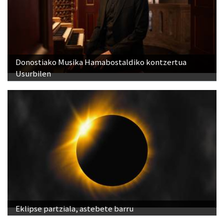
Donostiako Musika Hamabostaldiko kontzertua
Usurbilen
Eklipse partziala, astebete barru