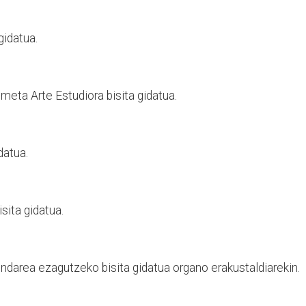
gidatua.
eta Arte Estudiora bisita gidatua.
datua.
sita gidatua.
ndarea ezagutzeko bisita gidatua organo erakustaldiarekin.