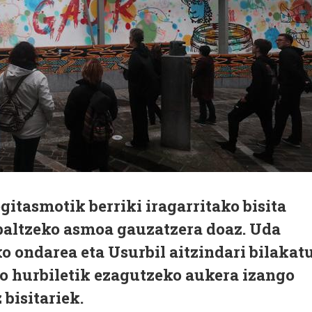
egitasmotik berriki iragarritako bisita
baltzeko asmoa gauzatzera doaz. Uda
o ondarea eta Usurbil aitzindari bilakat
o hurbiletik ezagutzeko aukera izango
bisitariek.