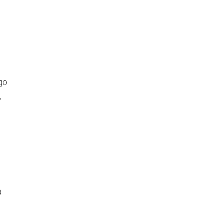
go
,
a