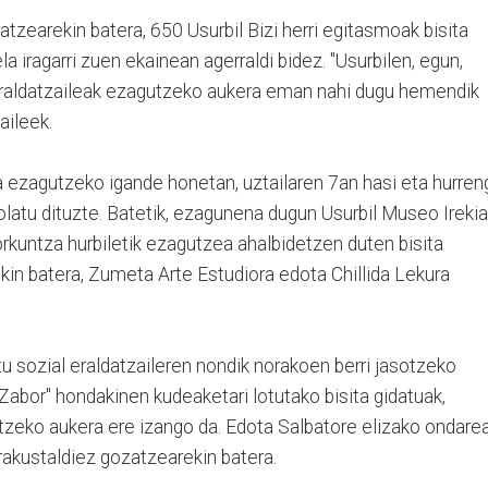
tzearekin batera, 650 Usurbil Bizi herri egitasmoak bisita
 iragarri zuen ekainean agerraldi bidez. "Usurbilen, egun,
 eraldatzaileak ezagutzeko aukera eman nahi dugu hemendik
aileek.
 ezagutzeko igande honetan, uztailaren 7an hasi eta hurren
olatu dituzte. Batetik, ezagunena dugun Usurbil Museo Irekia
orkuntza hurbiletik ezagutzea ahalbidetzen duten bisita
ekin batera, Zumeta Arte Estudiora edota Chillida Lekura
tu sozial eraldatzaileren nondik norakoen berri jasotzeko
 Zabor" hondakinen kudeaketari lotutako bisita gidatuak,
rtzeko aukera ere izango da. Edota Salbatore elizako ondare
rakustaldiez gozatzearekin batera.