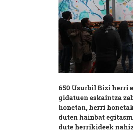
650 Usurbil Bizi herri 
gidatuen eskaintza za
honetan, herri honetak
duten hainbat egitasm
dute herrikideek nahiz 