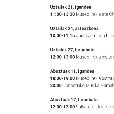
Uztailak 21, igandea
11:00-13:30
Museo Irekia eta Chil
Uztailak 24, asteazkena
10:00-11:15
Zaintzaren Usurbil bi
Uztailak 27, larunbata
12:00-13:00
Museo Irekia bisita 
Abuztuak 11, igandea
18:00-19:00
Museo Irekia bisita 
20:00
Donostiako Musika Hamabos
Abuztuak 17, larunbata
12:00-13:00
Salbatore Elizaren o