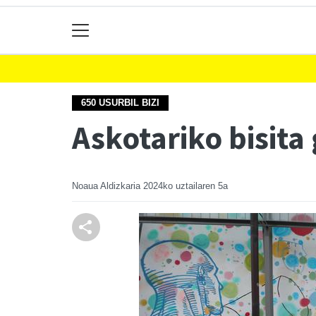
650 USURBIL BIZI
Askotariko bisit
Noaua Aldizkaria
2024ko uztailaren 5a