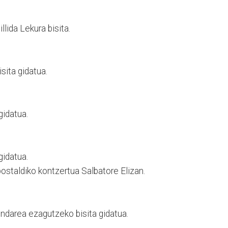
lida Lekura bisita.
sita gidatua.
gidatua.
gidatua.
taldiko kontzertua Salbatore Elizan.
ndarea ezagutzeko bisita gidatua.