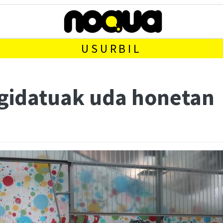
USURBIL
a gidatuak uda honetan