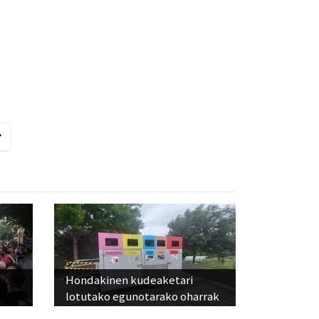
Hondakinen kudeaketari
lotutako egunotarako oharrak