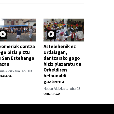
romeriak dantza
Astelehenik ez
go bizia piztu
Urdaiagan,
u San Estebango
dantzarako gogo
azan
biziz plazaratu da
Orbeldiren
ua Aldizkaria
abu 03
belaunaldi
DAIAGA
gazteena
Noaua Aldizkaria
abu 03
URDAIAGA