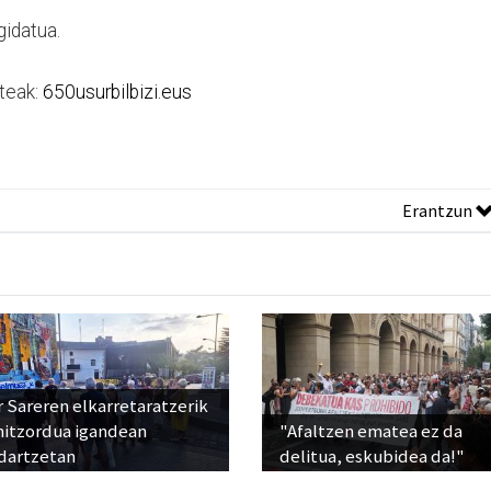
gidatua.
teak:
650usurbilbizi.eus
Erantzun
 Sareren elkarretaratzerik
hitzordua igandean
"Afaltzen ematea ez da
dartzetan
delitua, eskubidea da!"