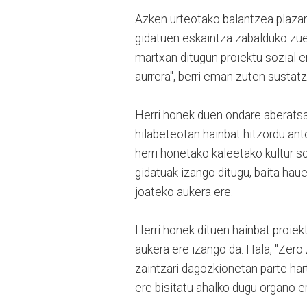
Azken urteotako balantzea plazara
gidatuen eskaintza zabalduko zuela
martxan ditugun proiektu sozial
aurrera", berri eman zuten sustatz
Herri honek duen ondare aberatsa
hilabeteotan hainbat hitzordu ant
herri honetako kaleetako kultur s
gidatuak izango ditugu, baita hau
joateko aukera ere.
Herri honek dituen hainbat proiek
aukera ere izango da. Hala, "Zero
zaintzari dagozkionetan parte ha
ere bisitatu ahalko dugu organo e