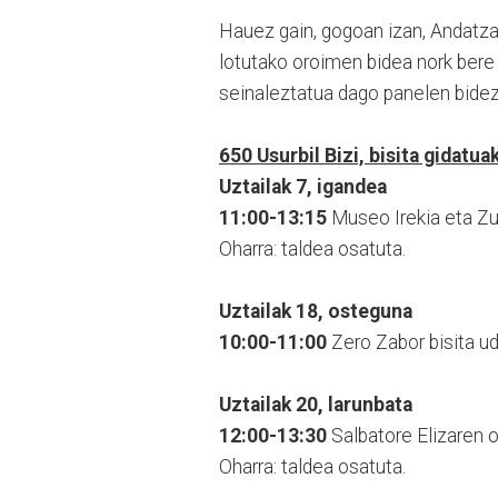
Hauez gain, gogoan izan, Andatzan
lotutako oroimen bidea nork bere 
seinaleztatua dago panelen bidez
650 Usurbil Bizi, bisita gidatua
Uztailak 7, igandea
11:00-13:15
Museo Irekia eta Zum
Oharra: taldea osatuta.
Uztailak 18, osteguna
10:00-11:00
Zero Zabor bisita ud
Uztailak 20, larunbata
12:00-13:30
Salbatore Elizaren o
Oharra: taldea osatuta.