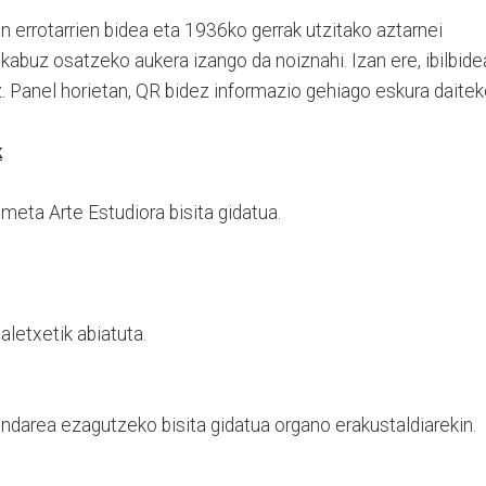
 errotarrien bidea eta 1936ko gerrak utzitako aztarnei
kabuz osatzeko aukera izango da noiznahi. Izan ere, ibilbide
. Panel horietan, QR bidez informazio gehiago eskura daitek
k
eta Arte Estudiora bisita gidatua.
aletxetik abiatuta.
ndarea ezagutzeko bisita gidatua organo erakustaldiarekin.