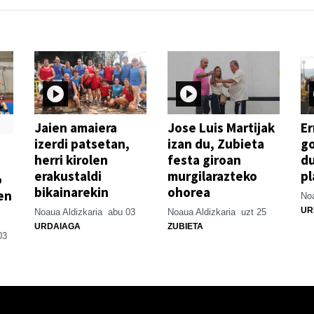
Jaien amaiera
Jose Luis Martijak
Er
izerdi patsetan,
izan du, Zubieta
go
herri kirolen
festa giroan
d
erakustaldi
murgilarazteko
pl
o
bikainarekin
ohorea
en
Noa
UR
Noaua Aldizkaria
abu 03
Noaua Aldizkaria
uzt 25
URDAIAGA
ZUBIETA
03