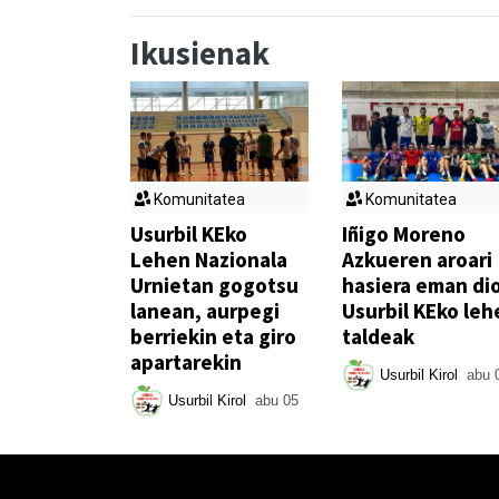
Ikusienak
Komunitatea
Komunitatea
Usurbil KEko
Iñigo Moreno
Lehen Nazionala
Azkueren aroari
Urnietan gogotsu
hasiera eman di
lanean, aurpegi
Usurbil KEko leh
berriekin eta giro
taldeak
apartarekin
Usurbil Kirol
abu 
Usurbil Kirol
abu 05