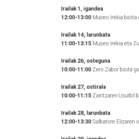
Irailak 1, igandea
12:00-13:00
Museo Irekia bisita 
Irailak 14, larunbata
11:00-13:15
Museo Irekia eta Zum
Irailak 26, osteguna
10:00-11:00
Zero Zabor bisita gi
Irailak 27, ostirala
10:00-11:15
Zaintzaren Usurbil bi
Irailak 28, larunbata
12:00-13:30
Salbatore Elizaren o
Irailak 29, igandea