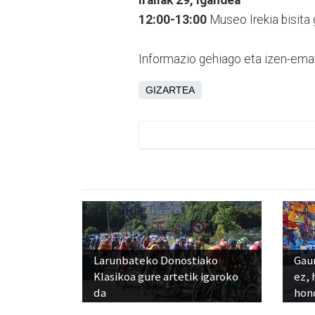
12:00-13:00
Museo Irekia bisita 
Informazio gehiago eta izen-ema
GIZARTEA
Larunbateko Donostiako
Gaur
Klasikoa gure artetik igaroko
ez, 
da
hon