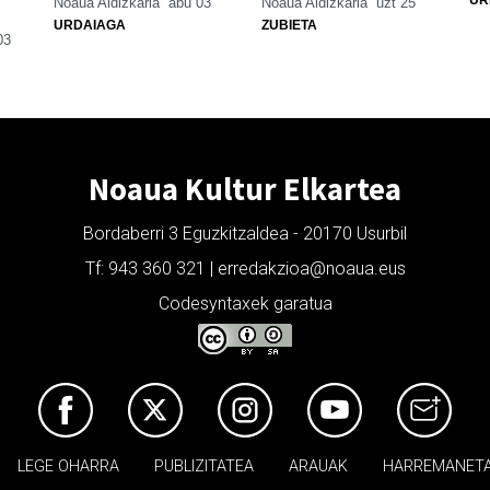
Noaua Aldizkaria
abu 03
Noaua Aldizkaria
uzt 25
URDAIAGA
ZUBIETA
03
Noaua Kultur Elkartea
Bordaberri 3 Eguzkitzaldea - 20170 Usurbil
Tf: 943 360 321 | erredakzioa@noaua.eus
Codesyntaxek garatua
LEGE OHARRA
PUBLIZITATEA
ARAUAK
HARREMANET