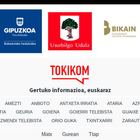
Gertuko informazioa, euskaraz
AMEZTI
ANBOTO
ANTXETA IRRATIA
ATARIA
AZP
TIA
GEURIA
GOIENA
GOIERRI TELEBISTA
GUAIXE
IZMENDI TELEBISTA
ORIO GUKA
TXINTXARRI
ZARAUT
Matx
Gurean
Ttap