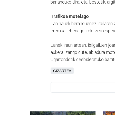
bananduko dira, eta, bestetik, argit
Trafikoa motelago
Lan hauek beranduenez irailaren 
eremua lehenago irekitzea espero
Lanek iraun artean, ibilgailuen joa
aukera izango dute, abiadura mot
Ugartondotik desbideratuko baitit
GIZARTEA