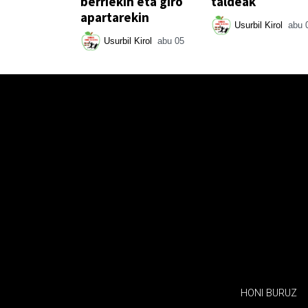
berriekin eta giro
taldeak
apartarekin
Usurbil Kirol
abu 
Usurbil Kirol
abu 05
HONI BURUZ