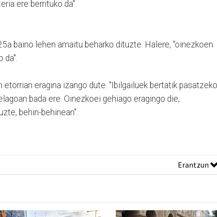
eria ere berrituko da".
25a baino lehen amaitu beharko dituzte. Halere, "oinezkoen
 da".
n etorrian eragina izango dute. "Ibilgailuek bertatik pasatzek
elagoan bada ere. Oinezkoei gehiago eragingo die,
uzte, behin-behinean".
Erantzun