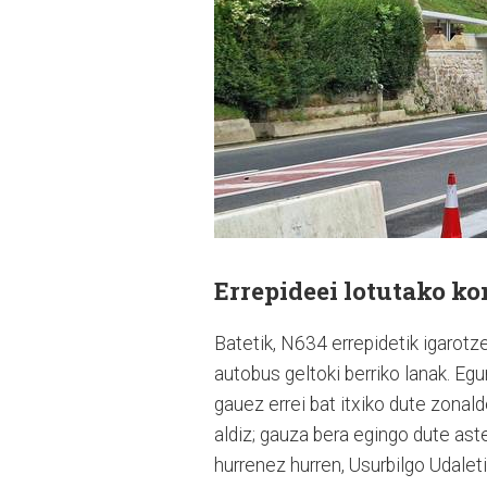
Errepideei lotutako ko
Batetik, N634 errepidetik igarotz
autobus geltoki berriko lanak. Eg
gauez errei bat itxiko dute zonal
aldiz; gauza bera egingo dute as
hurrenez hurren, Usurbilgo Udaleti