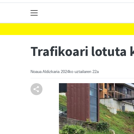
Trafikoari lotuta
Noaua Aldizkaria
2024ko uztailaren 22a