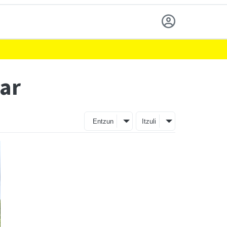
har
Entzun
Itzuli