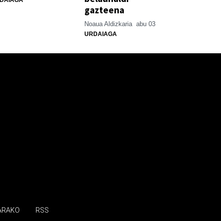
gazteena
Noaua Aldizkaria
abu 03
URDAIAGA
ARAKO
RSS