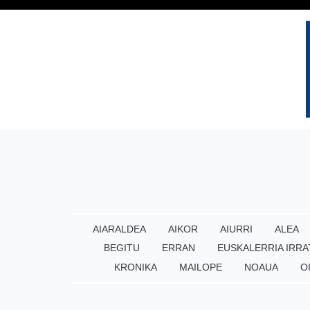
AIARALDEA
AIKOR
AIURRI
ALEA
BEGITU
ERRAN
EUSKALERRIA IRRA
KRONIKA
MAILOPE
NOAUA
O