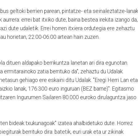
us geltoki berrien parean, pintatze- eta seinaleztatze-lana
 aurrera: errei bat itxiko dute, baina bestea irekita izango da,
azi dute udaletik. Errei horren itxiera ordutegia ere zehaztu
 gau horietan, 22:00-06:00 artean hain zuzen.
la dituen aldapako berrikuntza lanetan ari dira egunotan.
ta ermitarainoko zatia berrituko da", zehaztu du Udalak.
tasun gehiago ere eskaini ditu Udalak. "Eregi Herri Lan eta
aizkio lanak, 176.300 euro inguruan (BEZ barne)". Egitasmo
ritzaren Ingurumen Sailaren 80.000 euroko dirulaguntza jaso
eten bideak txukunagoak" izatea ahalbidetuko dute. Horrez
egiturak berrituko dira: batetik, euri urak eta ur zikinak