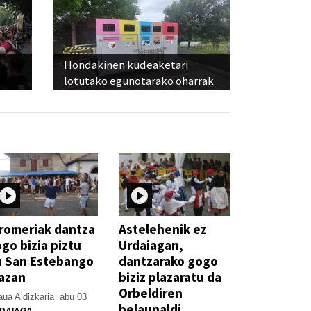
Hondakinen kudeaketari
lotutako egunotarako oharrak
romeriak dantza
Astelehenik ez
go bizia piztu
Urdaiagan,
u San Estebango
dantzarako gogo
azan
biziz plazaratu da
Orbeldiren
ua Aldizkaria
abu 03
belaunaldi
DAIAGA