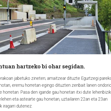
ntuan hartzeko bi ohar segidan.
erakoan jabetuko zineten; amaitzear dituzte Egurtzegi parek
unotan, eremu horretan egingo dituzten zenbait lanen ondorio
de horretan. Pasa den igande gau honetan itxi dute lehenbizi
telehen eta astearte gau honetan, uztailaren 22an eta 23an
k iragarri dutenez.