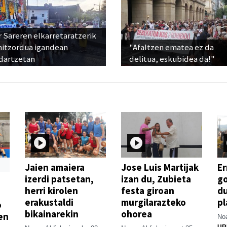
 Sareren elkarretaratzerik
hitzordua igandean
"Afaltzen ematea ez da
dartzetan
delitua, eskubidea da!"
Jaien amaiera
Jose Luis Martijak
Er
izerdi patsetan,
izan du, Zubieta
go
herri kirolen
festa giroan
d
erakustaldi
murgilarazteko
pl
o
bikainarekin
ohorea
en
Noa
UR