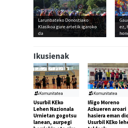
Larunbateko Donostiako
Gaur
Klasikoa gure artetik igaroko
ez, 
da
hon
Ikusienak
Komunitatea
Komunitatea
Usurbil KEko
Iñigo Moreno
Lehen Nazionala
Azkueren aroari
Urnietan gogotsu
hasiera eman di
lanean, aurpegi
Usurbil KEko leh