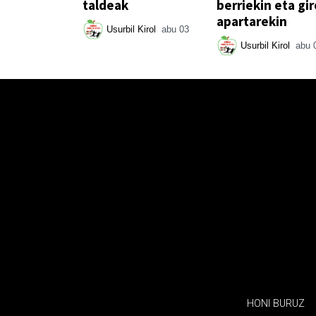
taldeak
berriekin eta gir
apartarekin
Usurbil Kirol
abu 03
Usurbil Kirol
abu 
HONI BURUZ