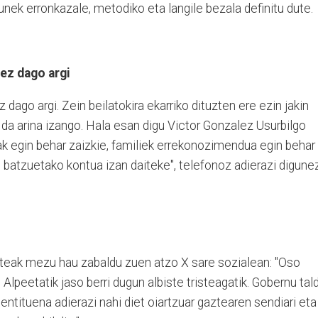
unek erronkazale, metodiko eta langile bezala definitu dute.
 ez dago argi
 dago argi. Zein beilatokira ekarriko dituzten ere ezin jakin
z da arina izango. Hala esan digu Victor Gonzalez Usurbilgo
ak egin behar zaizkie, familiek errekonozimendua egin behar
 batzuetako kontua izan daiteke", telefonoz adierazi digunez
teak mezu hau zabaldu zuen atzo X sare sozialean: "Oso
Alpeetatik jaso berri dugun albiste tristeagatik. Gobernu tal
ntituena adierazi nahi diet oiartzuar gaztearen sendiari eta