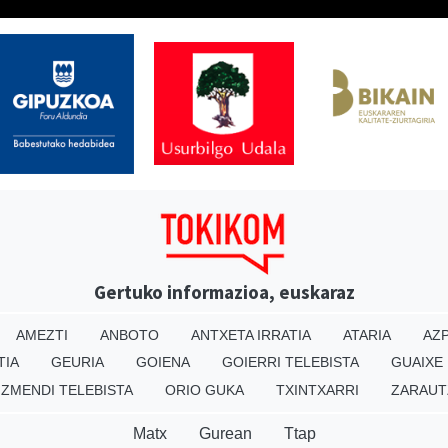
Gertuko informazioa, euskaraz
AMEZTI
ANBOTO
ANTXETA IRRATIA
ATARIA
AZP
TIA
GEURIA
GOIENA
GOIERRI TELEBISTA
GUAIXE
IZMENDI TELEBISTA
ORIO GUKA
TXINTXARRI
ZARAUT
Matx
Gurean
Ttap