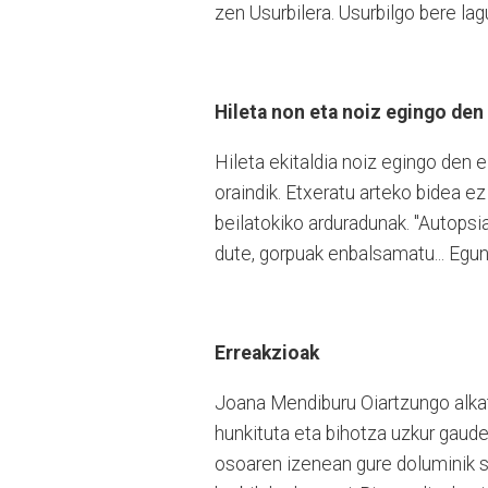
zen Usurbilera. Usurbilgo bere lag
Hileta non eta noiz egingo den
Hileta ekitaldia noiz egingo den ez
oraindik. Etxeratu arteko bidea e
beilatokiko arduradunak. "Autopsi
dute, gorpuak enbalsamatu... Egun
Erreakzioak
Joana Mendiburu Oiartzungo alka
hunkituta eta bihotza uzkur gaude 
osoaren izenean gure doluminik se