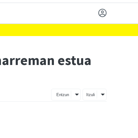
harreman estua
Entzun
Itzuli