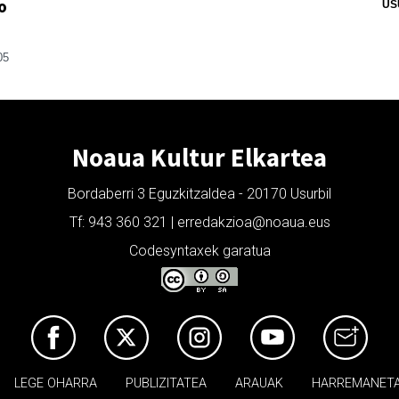
o
US
05
Noaua Kultur Elkartea
Bordaberri 3 Eguzkitzaldea - 20170 Usurbil
Tf: 943 360 321 | erredakzioa@noaua.eus
Codesyntaxek garatua
LEGE OHARRA
PUBLIZITATEA
ARAUAK
HARREMANET