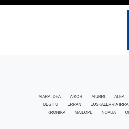
AIARALDEA
AIKOR
AIURRI
ALEA
BEGITU
ERRAN
EUSKALERRIA IRRA
KRONIKA
MAILOPE
NOAUA
O