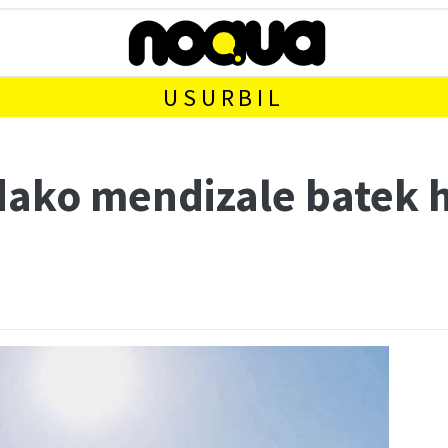
USURBIL
dako mendizale batek 