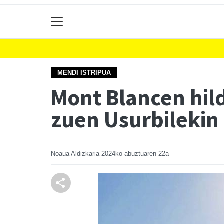
MENDI ISTRIPUA
Mont Blancen hil
zuen Usurbilekin
Noaua Aldizkaria
2024ko abuztuaren 22a