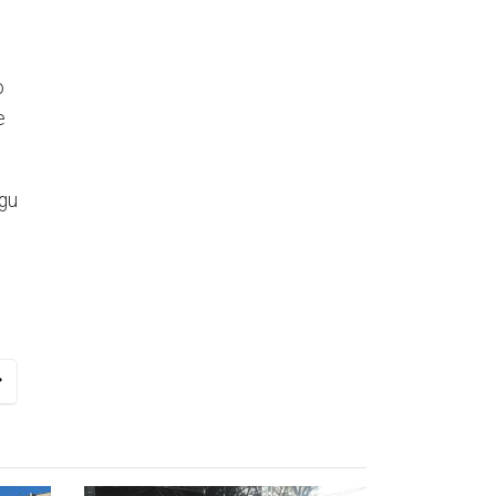
o
e
ugu