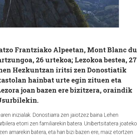
 atzo Frantziako Alpeetan, Mont Blanc du
rtzungoa, 26 urtekoa; Lezokoa bestea, 27
hen Hezkuntzan iritsi zen Donostiatik
kastolan hainbat urte egin zituen eta
ezora joan bazen ere bizitzera, oraindik
surbilekin.
earen inizialak. Donostiarra zen jaiotzez baina Lehen
ilera etorri zen familiarekin batera. Unibertsitatera joateko
 zen amarekin batera, eta han bizi bazen ere, maiz etortzen