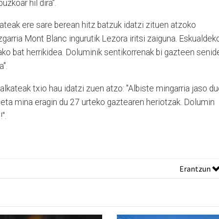
uzkoar hil dira".
kateak ere sare berean hitz batzuk idatzi zituen atzoko
zgarria Mont Blanc ingurutik Lezora iritsi zaiguna. Eskualdek
tako bat herrikidea. Doluminik sentikorrenak bi gazteen senid
a".
lkateak txio hau idatzi zuen atzo: "Albiste mingarria jaso d
ra eta mina eragin du 27 urteko gaztearen heriotzak. Dolumin
".
Erantzun