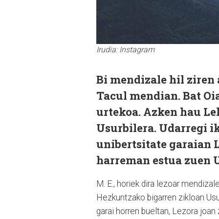
Irudia: Instagram
Bi mendizale hil ziren
Tacul mendian. Bat Oia
urtekoa. Azken hau Le
Usurbilera. Udarregi i
unibertsitate garaian L
harreman estua zuen U
M. E., horiek dira lezoar mendizal
Hezkuntzako bigarren zikloan Usurb
garai horren bueltan, Lezora joan