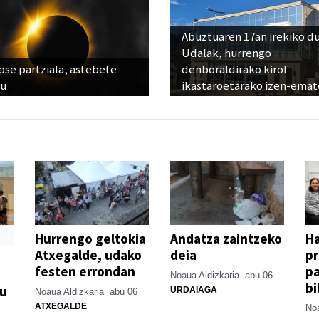
Abuztuaren 17an irekiko d
Udalak, hurrengo
pse partziala, astebete
denboraldirako kirol
ru
ikastaroetarako izen-emat
Hurrengo geltokia
Andatza zaintzeko
H
Atxegalde, udako
deia
p
festen errondan
pa
Noaua Aldizkaria
abu 06
bi
su
URDAIAGA
Noaua Aldizkaria
abu 06
ATXEGALDE
Noa