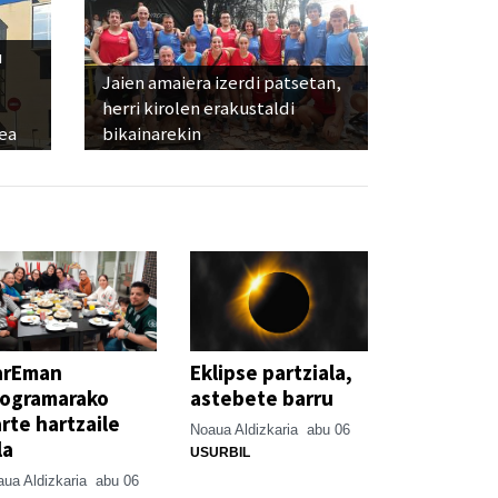
u
Jaien amaiera izerdi patsetan,
herri kirolen erakustaldi
ea
bikainarekin
arEman
Eklipse partziala,
rogramarako
astebete barru
rte hartzaile
Noaua Aldizkaria
abu 06
la
USURBIL
ua Aldizkaria
abu 06