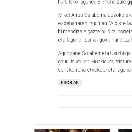
hurbileko lagunei. Bi mendizale gip
Mikel Arruti Salaberria Lezoko al
ezbeharraren inguruan: "Albiste la
bi mendizale gazte hil dira, horie
eta lagunei. Lurrak goxo har ditzal
Agurtzane Solaberrieta Usurbilgo a
gaur Usurbilen. Hunkidura, tristu
sentikorrena etxekoei eta lagunei!
KIROLAK