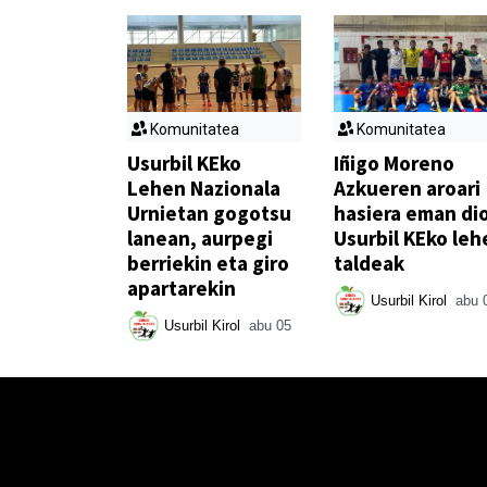
Komunitatea
Komunitatea
Usurbil KEko
Iñigo Moreno
Lehen Nazionala
Azkueren aroari
Urnietan gogotsu
hasiera eman di
lanean, aurpegi
Usurbil KEko leh
berriekin eta giro
taldeak
apartarekin
Usurbil Kirol
abu 
Usurbil Kirol
abu 05