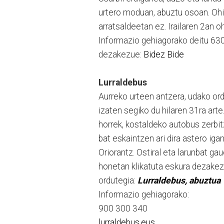
urtero moduan, abuztu osoan. Ohi 
arratsaldeetan ez. Irailaren 2an o
Informazio gehiagorako deitu 63
dezakezue:
Bidez Bide
Lurraldebus
Aurreko urteen antzera, udako ord
izaten segiko du hilaren 31ra art
horrek, kostaldeko autobus zerbi
bat eskaintzen ari dira astero i
Oriorantz. Ostiral eta larunbat g
honetan klikatuta eskura dezake
ordutegia:
Lurraldebus, abuztua
Informazio gehiagorako:
900 300 340
lurraldebus.eus