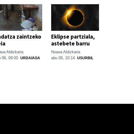
datza zaintzeko
Eklipse partziala,
ia
astebete barru
ua Aldizkaria
Noaua Aldizkaria
 06, 09:00
abu 06, 10:14
URDAIAGA
USURBIL