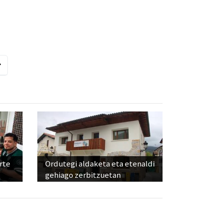
rte
Ordutegi aldaketa eta etenaldi
gehiago zerbitzuetan