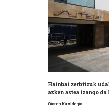
Hainbat zerbitzuk uda
azken astea izango da
Oiardo Kiroldegia