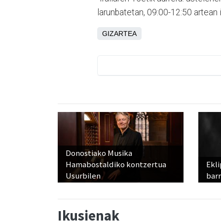
larunbatetan, 09:00-12:50 artean i
GIZARTEA
Donostiako Musika
Hamabostaldiko kontzertua
Ekli
Usurbilen
bar
Ikusienak