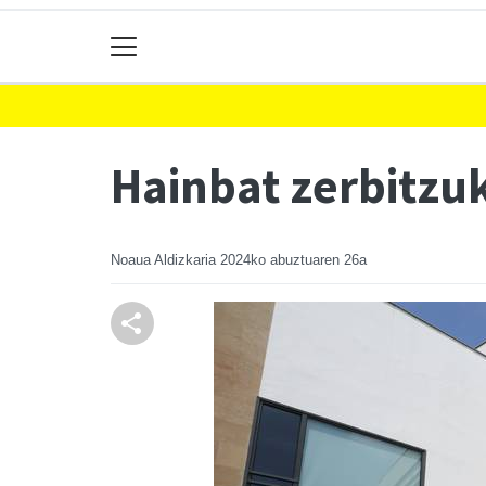
Hainbat zerbitzu
Noaua Aldizkaria
2024ko abuztuaren 26a