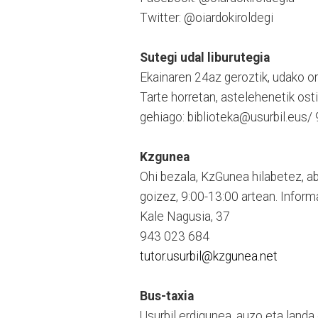
Twitter: @oiardokiroldegi
Sutegi udal liburutegia
Ekainaren 24az geroztik, udako ord
Tarte horretan, astelehenetik ost
gehiago: biblioteka@usurbil.eus/
Kzgunea
Ohi bezala, KzGunea hilabetez, abu
goizez, 9:00-13:00 artean. Inform
Kale Nagusia, 37
943 023 684
tutor.usurbil@kzgunea.net
Bus-taxia
Usurbil erdigunea, auzo eta land