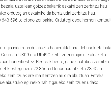
bezala, uztailean goizez bakarrik eskaini zen zerbitzu hau,
hiko ordutegian eskainiko da berriz udal zerbitzu hau.
0 643 596 telefono zenbakira. Ordutegi osoa hemen kontsul
utegia indarrean du abuztu hasieratik Lurraldebusek eta hal
e. Geurean, UK09 eta UK49G zerbitzuei eragin die aldaketa
tzuari honenbestez. Besteak beste, gauez autobus zerbitzu
gandetik ostegunera, 23:35ean Donostiarantz eta 23:40an
aueko zerbitzuak ere mantentzen ari dira abuztuan. Esteka
zue abuztuko eguneko nahiz gaueko zerbitzuen udako