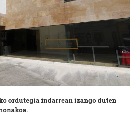
ko ordutegia indarrean izango duten
 honakoa.