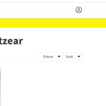
tzear
Entzun
Itzuli