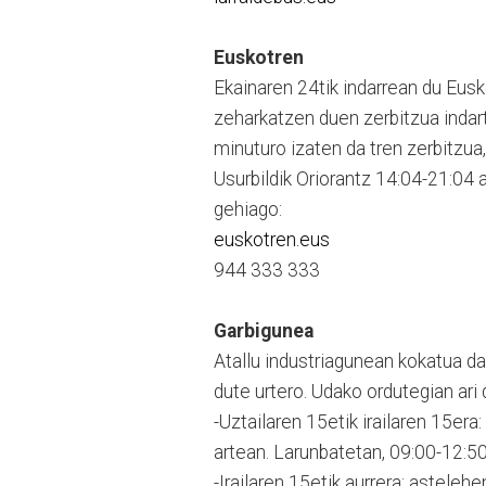
Euskotren
Ekainaren 24tik indarrean du Eusk
zeharkatzen duen zerbitzua indart
minuturo izaten da tren zerbitzua
Usurbildik Oriorantz 14:04-21:04 
gehiago:
euskotren.eus
944 333 333
Garbigunea
Atallu industriagunean kokatua da
dute urtero. Udako ordutegian ari d
-Uztailaren 15etik irailaren 15era
artean. Larunbatetan, 09:00-12:50 
-Irailaren 15etik aurrera: asteleh