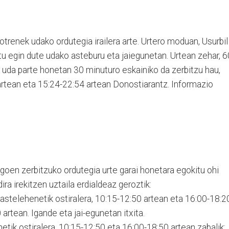
otrenek udako ordutegia irailera arte. Urtero moduan, Usurbil
u egin dute udako asteburu eta jaiegunetan. Urtean zehar, 6
, uda parte honetan 30 minuturo eskainiko da zerbitzu hau,
artean eta 15:24-22:54 artean Donostiarantz. Informazio
goen zerbitzuko ordutegia urte garai honetara egokitu ohi
ira irekitzen uztaila erdialdeaz geroztik:
: astelehenetik ostiralera, 10:15-12:50 artean eta 16:00-18:2
artean. Igande eta jai-egunetan itxita.
enetik ostiralera, 10:15-12:50 eta 16:00-18:50 artean zabalik;