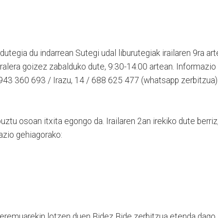
utegia du indarrean Sutegi udal liburutegiak irailaren 9ra art
iralera goizez zabalduko dute, 9:30-14:00 artean. Informazio
 943 360 693 / Irazu, 14 / 688 625 477 (whatsapp zerbitzua)
ztu osoan itxita egongo da. Irailaren 2an irekiko dute berriz
azio gehiagorako:
a eremuarekin lotzen duen Bidez Bide zerbitzua etenda dago