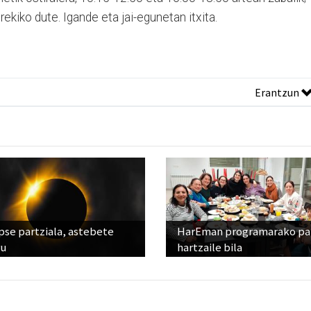
rekiko dute. Igande eta jai-egunetan itxita.
Erantzun
pse partziala, astebete
HarEman programarako pa
ru
hartzaile bila