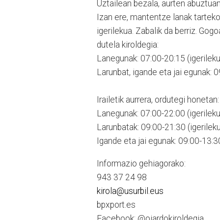
Uztailean bezala, aurten abuztuan 
Izan ere, mantentze lanak tarteko
igerilekua. Zabalik da berriz. Go
dutela kiroldegia:
Lanegunak: 07:00-20:15 (igerileku
Larunbat, igande eta jai egunak: 0
Irailetik aurrera, ordutegi honetan:
Lanegunak: 07:00-22:00 (igerileku
Larunbatak: 09:00-21:30 (igerileku
Igande eta jai egunak: 09:00-13:30
Informazio gehiagorako:
943 37 24 98
kirola@usurbil.eus
bpxport.es
Facebook: @oiardokiroldegia