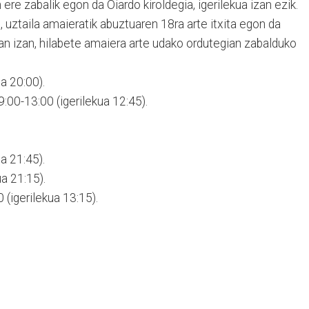
ere zabalik egon da Oiardo kiroldegia, igerilekua izan ezik.
, uztaila amaieratik abuztuaren 18ra arte itxita egon da
goan izan, hilabete amaiera arte udako ordutegian zabalduko
a 20:00).
9:00-13:00 (igerilekua 12:45).
a 21:45).
a 21:15).
 (igerilekua 13:15).