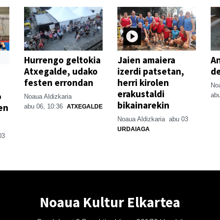
Hurrengo geltokia
Jaien amaiera
An
Atxegalde, udako
izerdi patsetan,
de
festen errondan
herri kirolen
Noa
erakustaldi
o
abu
Noaua Aldizkaria
bikainarekin
en
abu 06, 10:36
ATXEGALDE
Noaua Aldizkaria
abu 03
URDAIAGA
03
Noaua Kultur Elkartea