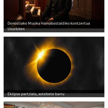
Donostiako Musika Hamabostaldiko kontzertua
Usurbilen
Eklipse partziala, astebete barru