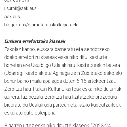
607 609 379
usurbil@aek.eus
aek.eus
blogak.eus/etumeta-euskaltegia-aek
Euskara errefortzuko klaseak
Eskolaz kanpo, euskara barneratu eta sendotzeko
doako errefortzu klaseak eskainiko ditu ikasturte
honetan ere Usurbilgo Udalak hiru ikastetxeekin batera
(Udarregi ikastolak eta Aginaga zein Zubietako eskolek)
behar baino maila apalagoa duten 6-16 artekoentzat.
Zerbitzu hau Ttakun Kultur Elkarteak eskainiko du urritik
aurrera. Iaz bezala, zerbitzu hau lizitatzeko prozedura
bideratu du Udalak uda partean eta iazko kudeatzaileek
eskuratu dute esleipena.
Bigarren urtez eskainiko dituzte klaseok. “2023-24