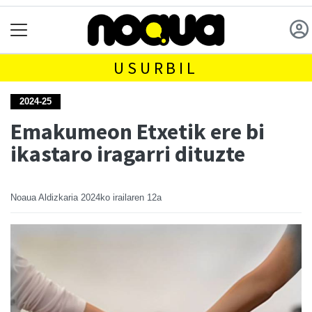
USURBIL
2024-25
Emakumeon Etxetik ere bi
ikastaro iragarri dituzte
Noaua Aldizkaria
2024ko irailaren 12a