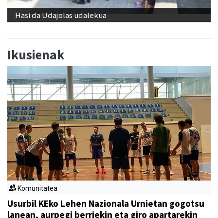
Hasi da Udajolas udalekua
Ikusienak
Komunitatea
Usurbil KEko Lehen Nazionala Urnietan gogotsu
lanean, aurpegi berriekin eta giro apartarekin