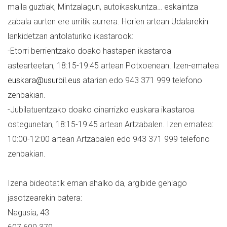
maila guztiak, Mintzalagun, autoikaskuntza… eskaintza
zabala aurten ere urritik aurrera. Horien artean Udalarekin
lankidetzan antolaturiko ikastarook:
-Etorri berrientzako doako hastapen ikastaroa
astearteetan, 18:15-19:45 artean Potxoenean. Izen-ematea
euskara@usurbil.eus
atarian edo 943 371 999 telefono
zenbakian.
-Jubilatuentzako doako oinarrizko euskara ikastaroa
ostegunetan, 18:15-19:45 artean Artzabalen. Izen ematea:
10:00-12:00 artean Artzabalen edo 943 371 999 telefono
zenbakian.
Izena bideotatik eman ahalko da, argibide gehiago
jasotzearekin batera:
Nagusia, 43