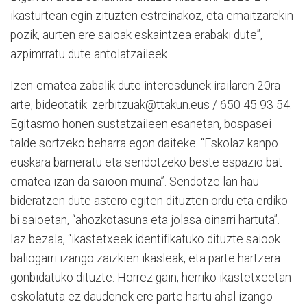
ikasturtean egin zituzten estreinakoz, eta emaitzarekin
pozik, aurten ere saioak eskaintzea erabaki dute”,
azpimrratu dute antolatzaileek.
Izen-ematea zabalik dute interesdunek irailaren 20ra
arte, bideotatik: zerbitzuak@ttakun.eus / 650 45 93 54.
Egitasmo honen sustatzaileen esanetan, bospasei
talde sortzeko beharra egon daiteke. “Eskolaz kanpo
euskara barneratu eta sendotzeko beste espazio bat
ematea izan da saioon muina”. Sendotze lan hau
bideratzen dute astero egiten dituzten ordu eta erdiko
bi saioetan, “ahozkotasuna eta jolasa oinarri hartuta”.
Iaz bezala, “ikastetxeek identifikatuko dituzte saiook
baliogarri izango zaizkien ikasleak, eta parte hartzera
gonbidatuko dituzte. Horrez gain, herriko ikastetxeetan
eskolatuta ez daudenek ere parte hartu ahal izango