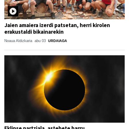
Jaien amaiera izerdi patsetan, herri kirolen
erakustaldi bikainarekin
Noaua Aldizkaria
abu 03
URDAIAGA
Eklipse partziala, astebete barru