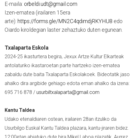
E-maila:
orbeldi.udt@gmail.com
Izen-ematea (irailaren 15era
arte):
https://forms.gle/MN2C4qdimdjRKYHU8
edo
Oiardo kiroldegian laster zehaztuko duten egunean.
Txalaparta Eskola
2024-25 ikasturtera begira, Jexux Artze Kultur Elkarteak
antolaturiko ikastaroetan parte hartzeko izen-ematea
zabaldu dute baita Txalaparta Eskolakoek. Bideotatik jaso
ahalko dira argibide gehiago edota eman ahalko da izena:
695 716 878 /
usurbiltxalaparta@gmail.com
Kantu Taldea
Udako etenaldiaren ostean, irailaren 28an itzuliko da
Usurbilgo Euskal Kantu Taldea plazara, kantu-jiraren bidez.
12:00etan abiatuko dute bira Mikel Laboa plazatik. Aurrez,