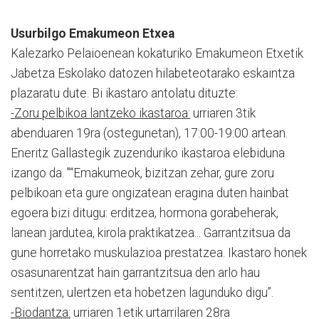
Usurbilgo Emakumeon Etxea
Kalezarko Pelaioenean kokaturiko Emakumeon Etxetik
Jabetza Eskolako datozen hilabeteotarako eskaintza
plazaratu dute. Bi ikastaro antolatu dituzte:
-Zoru pelbikoa lantzeko ikastaroa:
urriaren 3tik
abenduaren 19ra (ostegunetan), 17:00-19:00 artean.
Eneritz Gallastegik zuzenduriko ikastaroa elebiduna
izango da. "“Emakumeok, bizitzan zehar, gure zoru
pelbikoan eta gure ongizatean eragina duten hainbat
egoera bizi ditugu: erditzea, hormona gorabeherak,
lanean jardutea, kirola praktikatzea... Garrantzitsua da
gune horretako muskulazioa prestatzea. Ikastaro honek
osasunarentzat hain garrantzitsua den arlo hau
sentitzen, ulertzen eta hobetzen lagunduko digu”.
-Biodantza:
urriaren 1etik urtarrilaren 28ra