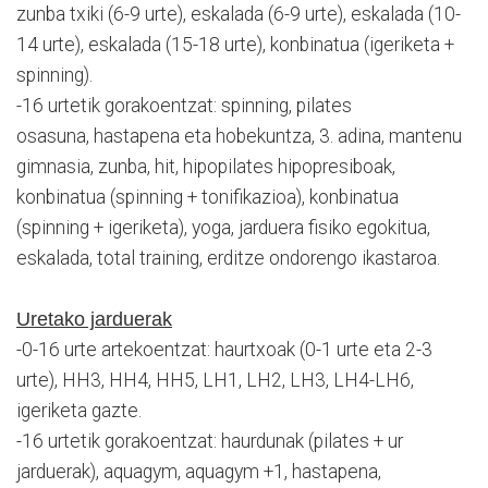
zunba txiki (6-9 urte), eskalada (6-9 urte), eskalada (10-
14 urte), eskalada (15-18 urte), konbinatua (igeriketa +
spinning).
-16 urtetik gorakoentzat: spinning, pilates
osasuna, hastapena eta hobekuntza, 3. adina, mantenu
gimnasia, zunba, hit, hipopilates hipopresiboak,
konbinatua (spinning + tonifikazioa), konbinatua
(spinning + igeriketa), yoga, jarduera fisiko egokitua,
eskalada, total training, erditze ondorengo ikastaroa.
Uretako jarduerak
-0-16 urte artekoentzat: haurtxoak (0-1 urte eta 2-3
urte), HH3, HH4, HH5, LH1, LH2, LH3, LH4-LH6,
igeriketa gazte.
-16 urtetik gorakoentzat: haurdunak (pilates + ur
jarduerak), aquagym, aquagym +1, hastapena,