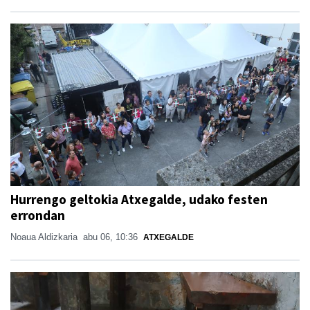
Hurrengo geltokia Atxegalde, udako festen
errondan
Noaua Aldizkaria
abu 06, 10:36
ATXEGALDE