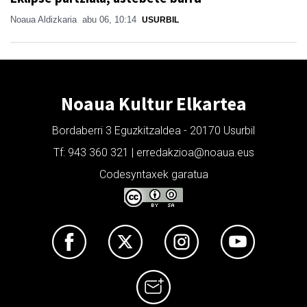
Noaua Aldizkaria
abu 06, 10:14
USURBIL
Noaua Kultur Elkartea
Bordaberri 3 Eguzkitzaldea - 20170 Usurbil
Tf: 943 360 321 | erredakzioa@noaua.eus
Codesyntaxek garatua