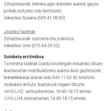
Zehaztasunak: teknika ugari ikasteko aukera, gauza
politak sortzeko edo berritzeko.
Irakaslea: Susana (609 41 38 83).
Josteko tailerrak
Zehaztasunak: sormena eta joskintza.
Irakaslea: Ione (673 64 29 32).
Soinketa erritmikoa
Tximeleta taldeak Oiardo kiroldegian eskainiko dituen
ikastaroetan matrikulatzeko aukera dute gaztetxoek,
tximeleta.eus
atarian edo 943 11 63 42 telefono
zenbakira deituta. Ikastarook iragarri dituzte:
-HH5-LH2: asteazkenetan, 16:45-18:15 artean.
-LH3-LH4: astearteetan, 16:45-18:15 artean.