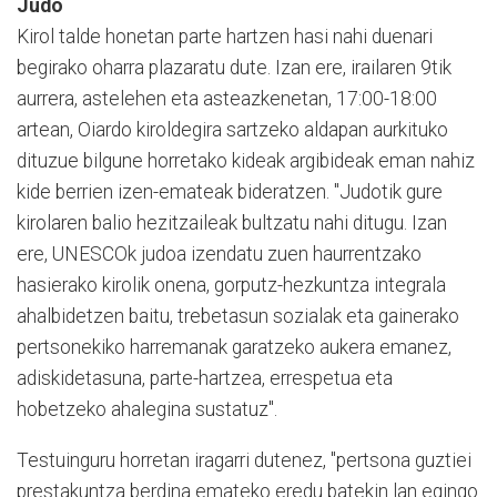
Judo
Kirol talde honetan parte hartzen hasi nahi duenari
begirako oharra plazaratu dute. Izan ere, irailaren 9tik
aurrera, astelehen eta asteazkenetan, 17:00-18:00
artean, Oiardo kiroldegira sartzeko aldapan aurkituko
dituzue bilgune horretako kideak argibideak eman nahiz
kide berrien izen-emateak bideratzen. "Judotik gure
kirolaren balio hezitzaileak bultzatu nahi ditugu. Izan
ere, UNESCOk judoa izendatu zuen haurrentzako
hasierako kirolik onena, gorputz-hezkuntza integrala
ahalbidetzen baitu, trebetasun sozialak eta gainerako
pertsonekiko harremanak garatzeko aukera emanez,
adiskidetasuna, parte-hartzea, errespetua eta
hobetzeko ahalegina sustatuz".
Testuinguru horretan iragarri dutenez, "
pertsona guztiei
prestakuntza berdina emateko eredu batekin lan egingo