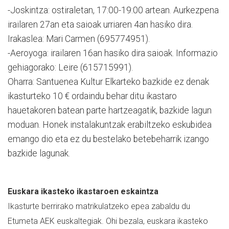
-Joskintza: ostiraletan, 17:00-19:00 artean. Aurkezpena
irailaren 27an eta saioak urriaren 4an hasiko dira.
Irakaslea: Mari Carmen (695774951).
-Aeroyoga: irailaren 16an hasiko dira saioak. Informazio
gehiagorako: Leire (615715991).
Oharra: Santuenea Kultur Elkarteko bazkide ez denak
ikasturteko 10 € ordaindu behar ditu ikastaro
hauetakoren batean parte hartzeagatik, bazkide lagun
moduan. Honek instalakuntzak erabiltzeko eskubidea
emango dio eta ez du bestelako betebeharrik izango
bazkide lagunak.
Euskara ikasteko ikastaroen eskaintza
Ikasturte berrirako matrikulatzeko epea zabaldu du
Etumeta AEK euskaltegiak. Ohi bezala, euskara ikasteko