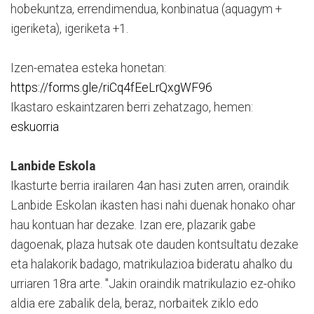
hobekuntza, errendimendua, konbinatua (aquagym +
igeriketa), igeriketa +1.
Izen-ematea esteka honetan:
https://forms.gle/riCq4fEeLrQxgWF96
Ikastaro eskaintzaren berri zehatzago, hemen:
eskuorria
Lanbide Eskola
Ikasturte berria irailaren 4an hasi zuten arren, oraindik
Lanbide Eskolan ikasten hasi nahi duenak honako ohar
hau kontuan har dezake. Izan ere, plazarik gabe
dagoenak, plaza hutsak ote dauden kontsultatu dezake
eta halakorik badago, matrikulazioa bideratu ahalko du
urriaren 18ra arte. "Jakin oraindik matrikulazio ez-ohiko
aldia ere zabalik dela, beraz, norbaitek ziklo edo