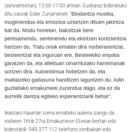
(astearteetan), 15:30-17:00 artean. Euskaraz bideratuko
ditu saioak Eider Zuriarrainek. “
Biodantza musika,
mugimendua eta emozioa uztartzen dituen jakintza
bat da. Modu honetan, bakoitzak bere
pentsamendu, sentimendu eta ekintzen kontzientzia
hartzen du. Tratu onak ematen dira norberarentzat,
besteentzat eta inguruan ere. Besteekiko enpatia
garatzen da, eta afektuan oinarritutako harremanak
sortzen dira. Autoestimua hobetzen da, eta
maitatzeko gaitasuna handitzen laguntzen du. Adin
guztietako emakumeei zuzendua dago, eta ez da
aurretik dantza egiteko esperientziarik behar”.
Ikastaro hauetan izena emateko aukera izango da
irailaren 16tik 27ra Emakumeon Etxean bertan edo
bideotatik: 943 377 112 telefono zenbakian edo