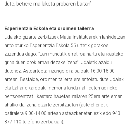
dute, betiere mailaketa-probaren baitan”.
Esperientzia Eskola eta oroimen tailerra
Udaleko gizarte zerbitzuek Matia Institutuarekin lankidetzan
antolaturiko Esperientzia Eskola 55 urtetik gorakoei
zuzendua dago. “Lan mundutik erretiroa hartu eta ikasteko
grina duen orok eman dezake izena”, Udaletik azaldu
dutenez. Astearteetan izango dira saioak, 16:00-18:00
artean. Bestalde, oroimen tailerra ere antolatu dute Udalak
eta Lahar elkargoak, memoria landu nahi duten adineko
pertsonentzat. Ikastaro hauetan irailaren 25era arte eman
ahalko da izena gizarte zerbitzuetan (astelehenetik
ostiralera 9:00-14:00 artean asteazkenetan ezik edo 943
377 110 telefono zenbakian).