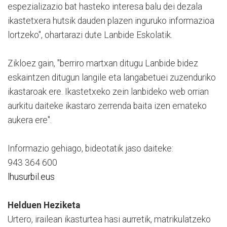
espezializazio bat hasteko interesa balu dei dezala
ikastetxera hutsik dauden plazen inguruko informazioa
lortzeko", ohartarazi dute Lanbide Eskolatik.
Zikloez gain, "berriro martxan ditugu Lanbide bidez
eskaintzen ditugun langile eta langabetuei zuzenduriko
ikastaroak ere. Ikastetxeko zein lanbideko web orrian
aurkitu daiteke ikastaro zerrenda baita izen emateko
aukera ere".
Informazio gehiago, bideotatik jaso daiteke:
943 364 600
lhusurbil.eus
Helduen Heziketa
Urtero, irailean ikasturtea hasi aurretik, matrikulatzeko