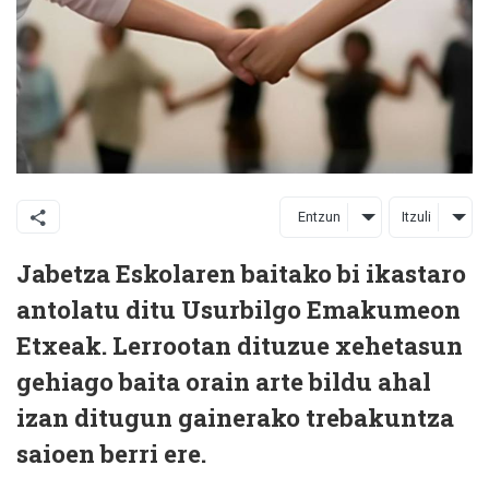
Entzun
Itzuli
Jabetza Eskolaren baitako bi ikastaro
antolatu ditu Usurbilgo Emakumeon
Etxeak. Lerrootan dituzue xehetasun
gehiago baita orain arte bildu ahal
izan ditugun gainerako trebakuntza
saioen berri ere.