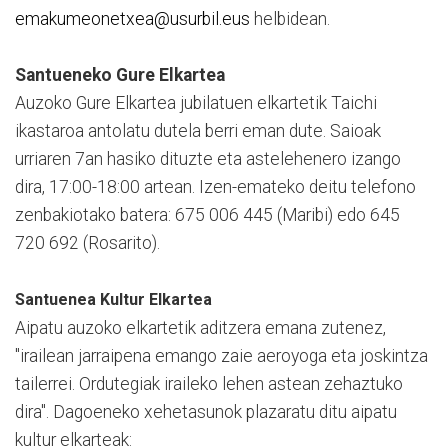
emakumeonetxea@usurbil.eus
helbidean.
Santueneko Gure Elkartea
Auzoko Gure Elkartea jubilatuen elkartetik Taichi
ikastaroa antolatu dutela berri eman dute. Saioak
urriaren 7an hasiko dituzte eta astelehenero izango
dira, 17:00-18:00 artean. Izen-emateko deitu telefono
zenbakiotako batera: 675 006 445 (Maribi) edo 645
720 692 (Rosarito).
Santuenea Kultur Elkartea
Aipatu auzoko elkartetik aditzera emana zutenez,
"irailean jarraipena emango zaie aeroyoga eta joskintza
tailerrei. Ordutegiak iraileko lehen astean zehaztuko
dira". Dagoeneko xehetasunok plazaratu ditu aipatu
kultur elkarteak: