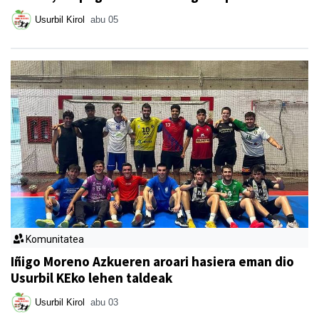
Usurbil Kirol
abu 05
Komunitatea
Iñigo Moreno Azkueren aroari hasiera eman dio
Usurbil KEko lehen taldeak
Usurbil Kirol
abu 03