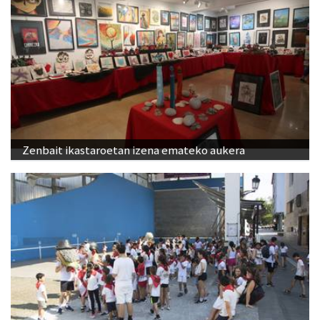
Zenbait ikastaroetan izena emateko aukera