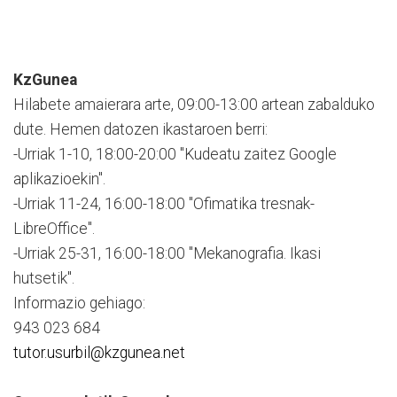
KzGunea
Hilabete amaierara arte, 09:00-13:00 artean zabalduko
dute. Hemen datozen ikastaroen berri:
-Urriak 1-10, 18:00-20:00 "Kudeatu zaitez Google
aplikazioekin".
-Urriak 11-24, 16:00-18:00 "Ofimatika tresnak-
LibreOffice".
-Urriak 25-31, 16:00-18:00 "Mekanografia. Ikasi
hutsetik".
Informazio gehiago:
943 023 684
tutor.usurbil@kzgunea.net