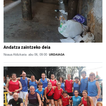
Andatza zaintzeko deia
Noaua Aldizkaria
abu 06, 09:00
URDAIAGA