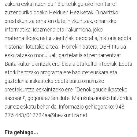
aukera eskaintzen du 18 urtetik gorako herritarrei
zuzenduriko doako Helduen Heziketak. Oinarrizko
prestakuntza ematen dute; hizkuntzak, oinarrizko
informatika, idazmena eta irakurmena, joko
matematikoak, natur zientziak, geografia, historia edota
historiari lotutako artea... Horrekin batera, DBH titulua
eskuratzeko moduluak, gaztelania atzerritarrentzat.
Baita kultur ekintzak ere, bidaia eta kultur irteerak. Edota
etorkinentzako programa ere badute: euskara eta
gaztelania irakasteko edota baita oinarrizko
prestakuntza eskaintzeko ere. “Denok gaude ikasteko
sasoian!”, gogorarazten dute. Matrikulaziorako hitzordua
aurrez eskatu behar da. Informazio gehiagorako: 943
376 443/012734aa@hezkuntza.net.
Eta gehiago...