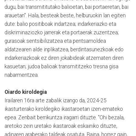
dugu, bai transmititutako balioetan, bai portaeretan, bai
arauetan". Hala, besteak beste, helburuokin lan egiten
dute: b
alio positiboak indartzea; indarkeriazko eta
diskriminaziozko jarrerak eta portaerak zuzentzea;
gurasoak sentsibilizatzea eta pentsamoldea
aldatzearen alde inplikatzea, berdintasunezkoak edo
indarkeriazkoak ez diren jokabideak atzematen diren
kasuetan; judoa balioak transmititzeko tresna gisa
nabarmentzea.
Oiardo kiroldegia
Irailaren 16ra arte zabalik izango da, 2024-25
ikasturterako kiroldegiko ikastaroetan izen-emateko
epea. Zenbait berrikuntza iragarri dituzte. "Ohi bezala,
aretoko zein uretako ikastaroak eskainiko dituzte,
adinaren araberako taldeak osatuta. Baina, horrez gain,