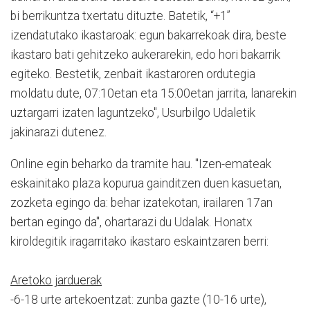
bi berrikuntza txertatu dituzte. Batetik, “+1”
izendatutako ikastaroak: egun bakarrekoak dira, beste
ikastaro bati gehitzeko aukerarekin, edo hori bakarrik
egiteko. Bestetik, zenbait ikastaroren ordutegia
moldatu dute, 07:10etan eta 15:00etan jarrita, lanarekin
uztargarri izaten laguntzeko", Usurbilgo Udaletik
jakinarazi dutenez.
Online egin beharko da tramite hau. "Izen-emateak
eskainitako plaza kopurua gainditzen duen kasuetan,
zozketa egingo da: behar izatekotan, irailaren 17an
bertan egingo da", ohartarazi du Udalak. Honatx
kiroldegitik iragarritako ikastaro eskaintzaren berri:
Aretoko jarduerak
-6-18 urte artekoentzat: zunba gazte (10-16 urte),