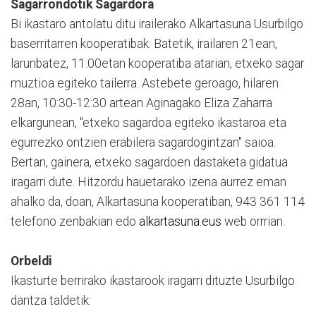
Sagarrondotik Sagardora
Bi ikastaro antolatu ditu irailerako Alkartasuna Usurbilgo
baserritarren kooperatibak. Batetik, irailaren 21ean,
larunbatez, 11:00etan kooperatiba atarian, etxeko sagar
muztioa egiteko tailerra. Astebete geroago, hilaren
28an, 10:30-12:30 artean Aginagako Eliza Zaharra
elkargunean, "etxeko sagardoa egiteko ikastaroa eta
egurrezko ontzien erabilera sagardogintzan" saioa.
Bertan, gainera, etxeko sagardoen dastaketa gidatua
iragarri dute. Hitzordu hauetarako izena aurrez eman
ahalko da, doan, Alkartasuna kooperatiban, 943 361 114
telefono zenbakian edo
alkartasuna.eus
web orrrian.
Orbeldi
Ikasturte berrirako ikastarook iragarri dituzte Usurbilgo
dantza taldetik: