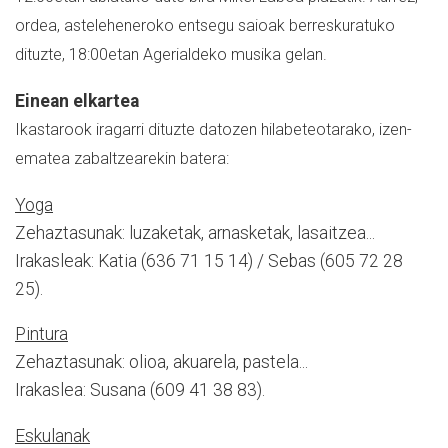
ordea, asteleheneroko entsegu saioak berreskuratuko
dituzte, 18:00etan Agerialdeko musika gelan.
Einean elkartea
Ikastarook iragarri dituzte datozen hilabeteotarako, izen-
ematea zabaltzearekin batera:
Yoga
Zehaztasunak: luzaketak, arnasketak, lasaitzea...
Irakasleak: Katia (636 71 15 14) / Sebas (605 72 28
25).
Pintura
Zehaztasunak: olioa, akuarela, pastela...
Irakaslea: Susana (609 41 38 83).
Eskulanak