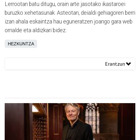
Lerrootan batu ditugu, orain arte jasotako ikastaroei
buruzko xehetasunak. Asteotan, deialdi gehiagoren berri
izan ahala eskaintza hau eguneratzen joango gara web
orrialde eta aldizkari bidez.
HEZKUNTZA
Erantzun