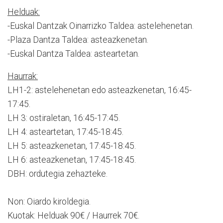
Helduak:
-Euskal Dantzak Oinarrizko Taldea: astelehenetan.
-Plaza Dantza Taldea: asteazkenetan.
-Euskal Dantza Taldea: asteartetan.
Haurrak:
LH1-2: astelehenetan edo asteazkenetan, 16:45-
17:45.
LH 3: ostiraletan, 16:45-17:45.
LH 4: asteartetan, 17:45-18:45.
LH 5: asteazkenetan, 17:45-18:45.
LH 6: asteazkenetan, 17:45-18:45.
DBH: ordutegia zehazteke.
Non: Oiardo kiroldegia.
Kuotak: Helduak 90€ / Haurrek 70€.