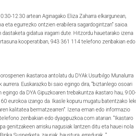
10:30-12:30 artean Aginagako Eliza Zaharra elkargunean,
a eta egurrezko ontzien erabilera sagardogintzan" saioa.
 dastaketa gidatua iragarri dute. Hitzordu hauetarako izena
artasuna kooperatiban, 943 361 114 telefono zenbakian edo
orospenen ikastaroa antolatu du DYAk Usurbilgo Munalurra
k aurrera. Euskarazko bi saio egingo dira, "biztanlego osoari
an egingo da DYA Gipuzkoaren trebakuntza ikastaro hau, 9:00
a 60 eurokoa izango da. Ikasle kopuru mugatu batentzako le
ren kalitatea bermatzearren". Izena eman edo informazio
elefono zenbakian edo dyagipuzkoa.com atarian. "Ikastaro
a genitzakeen arrisku nagusiak lantzen ditu eta hauei nola
irika Susperketa, zauriak, haustura, erredurak...".