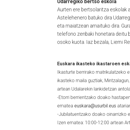
Udarregiko bertso eskola
Aurten ere bertsolaritza eskolak 
Astelehenero batuko dira Udarregi
eta maiatzean amaituko dira. Gur
telefono zenbaki honetara deitu 
osoko kuota. Iaz bezala, Lierni R
Euskara ikasteko ikastaroen esk
Ikasturte berrirako matrikulatzeko
ikasteko maila guztiak, Mintzalagun,
artean Udalarekin lankidetzan antola
-Etorri berrientzako doako hastape
ematea
euskara@usurbil.eus
ataria
-Jubilatuentzako doako oinarrizko 
Izen ematea: 10:00-12:00 artean Ar