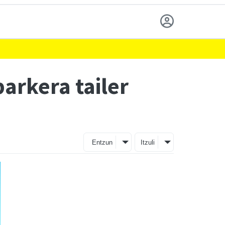
arkera tailer
Entzun
Itzuli