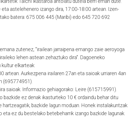
kartetik Taichi ikastaroa antolatu dutela berri eman dute.
e eta astelehenero izango dira, 17:00-18:00 artean. Izen-
tako batera: 675 006 445 (Maribi) edo 645 720 692
a emana zutenez, "irailean jarraipena emango zaie aeroyoga
k iraileko lehen astean zehaztuko dira". Dagoeneko
kultur elkarteak:
00 artean. Aurkezpena irailaren 27an eta saioak urriaren 4an
en (695774951).
dira saioak. Informazio gehiagorako: Leire (615715991).
o bazkide ez denak ikasturteko 10 € ordaindu behar ditu
e hartzeagatik, bazkide lagun moduan. Honek instalakuntzak
 eta ez du bestelako betebeharrik izango bazkide lagunak.