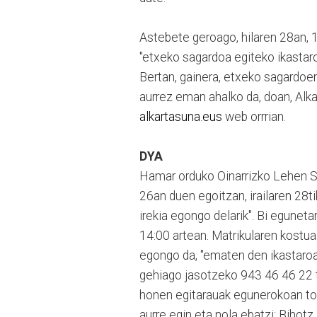
Astebete geroago, hilaren 28an, 
"etxeko sagardoa egiteko ikastaro
Bertan, gainera, etxeko sagardoen
aurrez eman ahalko da, doan, Alk
alkartasuna.eus
web orrrian.
DYA
Hamar orduko Oinarrizko Lehen S
26an duen egoitzan, irailaren 28ti
irekia egongo delarik". Bi egunet
14:00 artean. Matrikularen kostu
egongo da, "ematen den ikastaroa
gehiago jasotzeko 943 46 46 22 t
honen egitarauak egunerokoan top
aurre egin eta nola ebatzi: Bihotz B