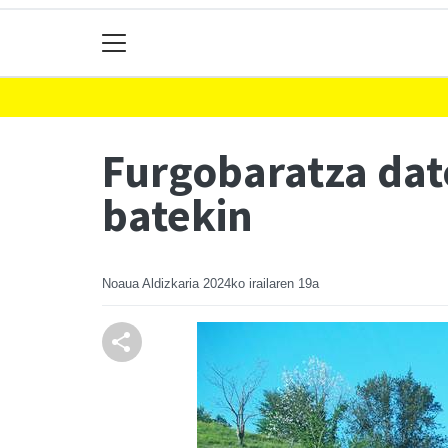
Furgobaratza dato
batekin
Noaua Aldizkaria
2024ko irailaren 19a