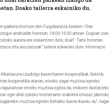
etan. Doako tailerra eskainiko du.
en parkera etortzen den Furgobaratza irailaren 19an
stegun arratsalde horretan, 18:00-19:30 artean. Gogoan izan
rosteko aukera ere eskaintzen dute, doan". Tarte horretan,
rotazio eta asoziazioak" tailerra eskainiko dute. Informazio
o Alkartasuna Usurbilgo baserritarren kooperatibak. Batetik,
0etan kooperatiba atarian, etxeko sagar muztioa egiteko
 eta lagunartean etxeko muztioa egitea da, ondoren dastatzeko
ean egin ahal izateko tresneriaren erabilera errazaz jabetuk
sagarrekin muztioa egiteko beharko duena ikasiko du", iragar