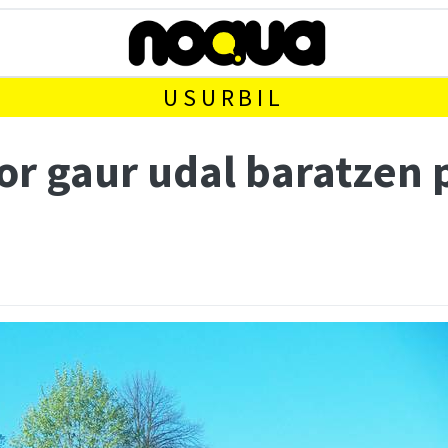
USURBIL
r gaur udal baratzen p