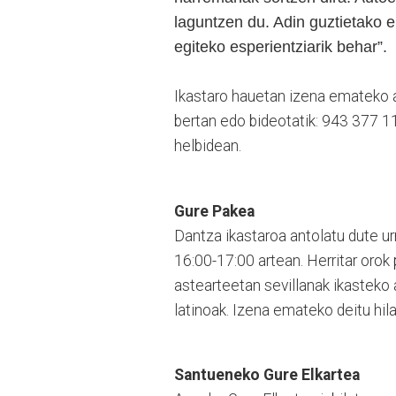
laguntzen du. Adin guztietako 
egiteko esperientziarik behar”.
Ikastaro hauetan izena emateko 
bertan edo bideotatik: 943 377 
helbidean.
Gure Pakea
Dantza ikastaroa antolatu dute urr
16:00-17:00 artean. Herritar orok
astearteetan sevillanak ikasteko
latinoak. Izena emateko deitu hi
Santueneko Gure Elkartea