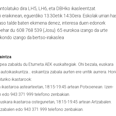
antolatuko dira LH5, LH6, eta DBHko ikasleentzat.
 eraikinean, eguerdiko 13:30etik 14:30era. Eskolak urrian ha
aso talde baten ekimena denez, interesa duen edonork
behar du: 608 768 539 (Josu). 65 eurokoa izango da urte
ekondo izango da bertso-irakaslea
aintza
 epea zabaldu du Etumeta AEK euskaltegiak. Ohi bezala, euskara
 autoikaskuntza… eskaintza zabala aurten ere urritik aurrera. Hor
turiko ikastarook:
n ikastaroa astearteetan, 18:15-19:45 artean Potxoenean. Izen-
n edo 943 371 999 telefono zenbakian.
euskara ikastaroa ostegunetan, 18:15-19:45 artean Artzabalen.
tzabalen edo 943 371 999 telefono zenbakian.