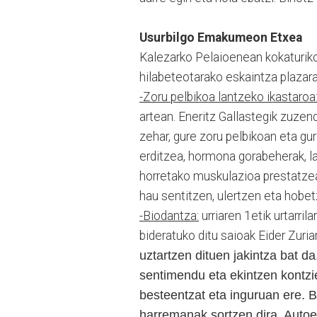
Usurbilgo Emakumeon Etxea
Kalezarko Pelaioenean kokaturi
hilabeteotarako eskaintza plazarat
-Zoru pelbikoa lantzeko ikastaroa
artean. Eneritz Gallastegik zuzen
zehar, gure zoru pelbikoan eta gu
erditzea, hormona gorabeherak, lan
horretako muskulazioa prestatzea
hau sentitzen, ulertzen eta hobet
-Biodantza:
urriaren 1etik urtarri
bideratuko ditu saioak Eider Zuriar
uztartzen dituen jakintza bat 
sentimendu eta ekintzen kontzi
besteentzat eta inguruan ere. B
harremanak sortzen dira. Autoe