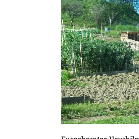
Furgobaratza Usurbilg