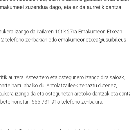
emakumeei zuzendua dago, eta ez da aurretik dantza
aukera izango da irailaren 16tik 27ra Emakumeon Etxean
112 telefono zenbakian edo
emakumeonetxea@usurbil.eus
itik aurrera. Asteartero eta ostegunero izango dira saioak,
 parte hartu ahalko du. Antolatzaileek zehaztu dutenez,
 aukera izango da eta ostegunetan aretoko dantzak eta dant
labete honetan, 655 731 915 telefono zenbakira.