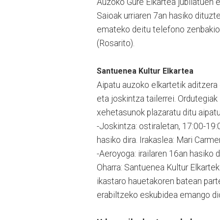
Auzoko Gure Elkartea jubilatuen el
Saioak urriaren 7an hasiko dituzt
emateko deitu telefono zenbakio
(Rosarito).
Santuenea Kultur Elkartea
Aipatu auzoko elkartetik aditzer
eta joskintza tailerrei. Ordutegia
xehetasunok plazaratu ditu aipatu 
-Joskintza: ostiraletan, 17:00-19:
hasiko dira. Irakaslea: Mari Carm
-Aeroyoga: irailaren 16an hasiko 
Oharra: Santuenea Kultur Elkartek
ikastaro hauetakoren batean part
erabiltzeko eskubidea emango dio