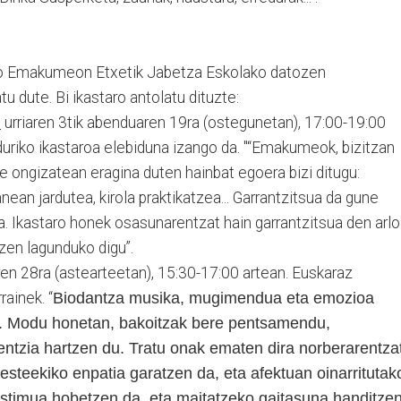
ko Emakumeon Etxetik Jabetza Eskolako datozen
u dute. Bi ikastaro antolatu dituzte:
:
urriaren 3tik abenduaren 19ra (ostegunetan), 17:00-19:00
duriko ikastaroa elebiduna izango da. "“Emakumeok, bizitzan
re ongizatean eragina duten hainbat egoera bizi ditugu:
ean jardutea, kirola praktikatzea... Garrantzitsua da gune
. Ikastaro honek osasunarentzat hain garrantzitsua den arlo
zen lagunduko digu”.
laren 28ra (astearteetan), 15:30-17:00 artean. Euskaraz
rainek. “
Biodantza musika, mugimendua eta emozioa
da. Modu honetan, bakoitzak bere pentsamendu,
entzia hartzen du. Tratu onak ematen dira norberarentzat
esteekiko enpatia garatzen da, eta afektuan oinarritutak
stimua hobetzen da, eta maitatzeko gaitasuna handitze