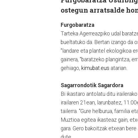
ostegun arratsalde hon
Furgobaratza
Tarteka Agerreazpiko udal baratz
bueltatuko da. Bertan izango da o
"landare eta plantel ekologikoa e
gainera, "baratzeko plangintza, er
gehiago,
kimubat.eus
atarian.
Sagarrondotik Sagardora
Bi ikastaro antolatu ditu irailerak
irailaren 21ean, larunbatez, 11:0
tailerra. "Gure helburua, familia
Muztioa egitea ikasteaz gain, etx
gara. Gero bakoitzak etxean bere 
dute.