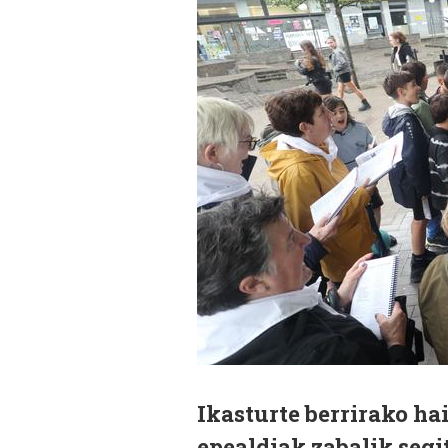
Ikasturte berrirako ha
epealdiak zabalik segi