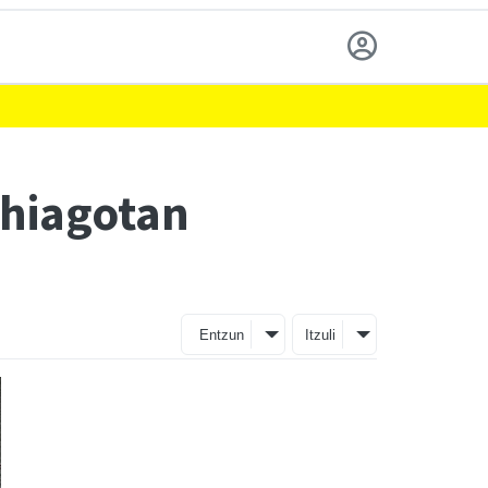
ehiagotan
Entzun
Itzuli