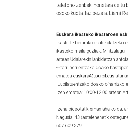
telefono zenbaki honetara deitu 
osoko kuota. Iaz bezala, Lierni R
Euskara ikasteko ikastaroen esk
Ikasturte berrirako matrikulatzeko
ikasteko maila guztiak, Mintzalagun,
artean Udalarekin lankidetzan antola
-Etorri berrientzako doako hastape
ematea
euskara@usurbil.eus
ataria
-Jubilatuentzako doako oinarrizko 
Izen ematea: 10:00-12:00 artean Ar
Izena bideotatik eman ahalko da, ar
Nagusia, 43 (astelehenetik ostegune
607 609 379