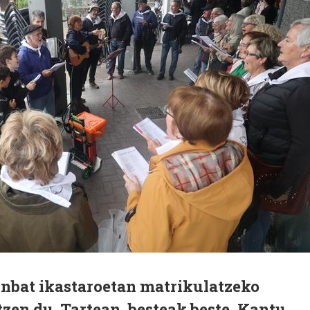
inbat ikastaroetan matrikulatzeko
tzen du. Tartean, besteak beste, Kantu