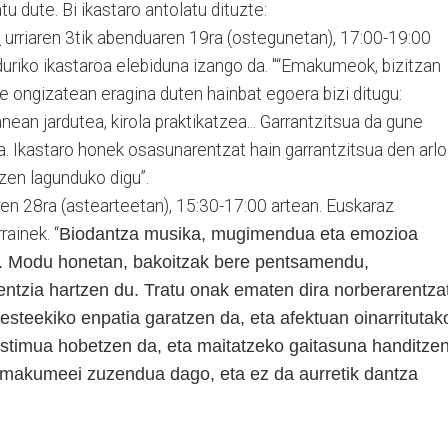
u dute. Bi ikastaro antolatu dituzte:
:
urriaren 3tik abenduaren 19ra (ostegunetan), 17:00-19:00
duriko ikastaroa elebiduna izango da. "“Emakumeok, bizitzan
re ongizatean eragina duten hainbat egoera bizi ditugu:
ean jardutea, kirola praktikatzea... Garrantzitsua da gune
. Ikastaro honek osasunarentzat hain garrantzitsua den arlo
zen lagunduko digu”.
laren 28ra (astearteetan), 15:30-17:00 artean. Euskaraz
rainek. “
Biodantza musika, mugimendua eta emozioa
da. Modu honetan, bakoitzak bere pentsamendu,
entzia hartzen du. Tratu onak ematen dira norberarentzat
esteekiko enpatia garatzen da, eta afektuan oinarritutak
stimua hobetzen da, eta maitatzeko gaitasuna handitze
emakumeei zuzendua dago, eta ez da aurretik dantza