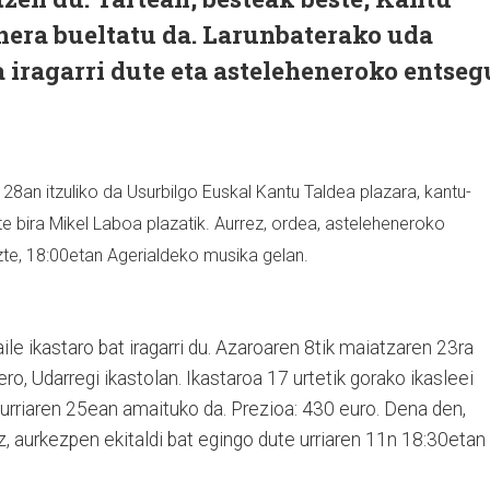
nera bueltatu da. Larunbaterako uda
a iragarri dute eta asteleheneroko entseg
 28an itzuliko da Usurbilgo Euskal Kantu Taldea plazara, kantu-
te bira Mikel Laboa plazatik. Aurrez, ordea, asteleheneroko
zte, 18:00etan Agerialdeko musika gelan.
ile ikastaro bat iragarri du. Azaroaren 8tik maiatzaren 23ra
ero, Udarregi ikastolan. Ikastaroa 17 urtetik gorako ikasleei
urriaren 25ean amaituko da. Prezioa: 430 euro. Dena den,
 aurkezpen ekitaldi bat egingo dute urriaren 11n 18:30etan