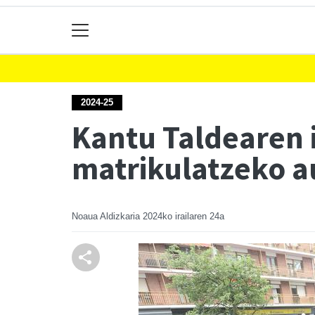
2024-25
Kantu Taldearen i
matrikulatzeko a
Noaua Aldizkaria
2024ko irailaren 24a