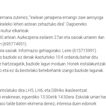
a emana zutenez, "irailean jarraipena emango zaie aeroyoga
k iraileko lehen astean zehaztuko dira". Dagoeneko
kultur elkarteak:
00 artean. Aurkezpena irailaren 27an eta saioak urriaren 4an
en (695774951).
dira saioak. Informazio gehiagorako: Leire (615715991).
o bazkide ez denak ikasturteko 10 € ordaindu behar ditu
e hartzeagatik, bazkide lagun moduan. Honek instalakuntzak
 eta ez du bestelako betebeharrik izango bazkide lagunak.
antolatuko dira LH5, LH6, eta DBHko ikasleentzat.
 eraikinean, eguerdiko 13:30etik 14:30era. Eskolak urrian ha
aso talde baten ekimena denez, interesa duen edonork