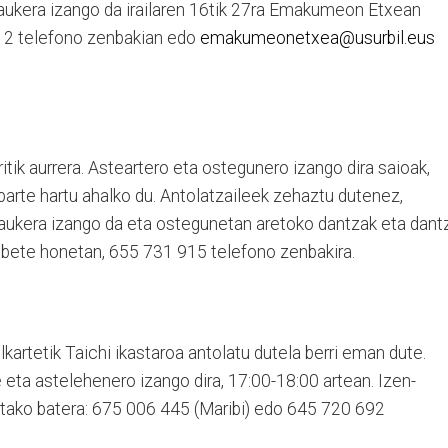
aukera izango da irailaren 16tik 27ra Emakumeon Etxean
112 telefono zenbakian edo
emakumeonetxea@usurbil.eus
itik aurrera. Asteartero eta ostegunero izango dira saioak,
 parte hartu ahalko du. Antolatzaileek zehaztu dutenez,
 aukera izango da eta ostegunetan aretoko dantzak eta dant
labete honetan, 655 731 915 telefono zenbakira.
kartetik Taichi ikastaroa antolatu dutela berri eman dute.
e eta astelehenero izango dira, 17:00-18:00 artean. Izen-
tako batera: 675 006 445 (Maribi) edo 645 720 692