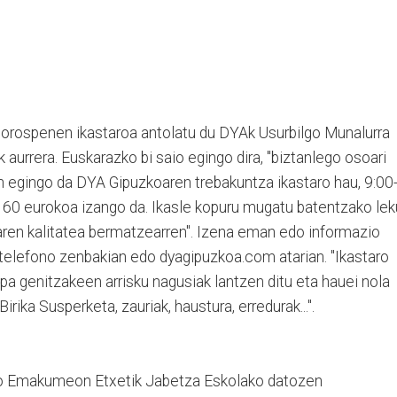
orospenen ikastaroa antolatu du DYAk Usurbilgo Munalurra
k aurrera. Euskarazko bi saio egingo dira, "biztanlego osoari
an egingo da DYA Gipuzkoaren trebakuntza ikastaro hau, 9:00
a 60 eurokoa izango da. Ikasle kopuru mugatu batentzako le
ren kalitatea bermatzearren". Izena eman edo informazio
elefono zenbakian edo dyagipuzkoa.com atarian. "Ikastaro
a genitzakeen arrisku nagusiak lantzen ditu eta hauei nola
irika Susperketa, zauriak, haustura, erredurak...".
ko Emakumeon Etxetik Jabetza Eskolako datozen