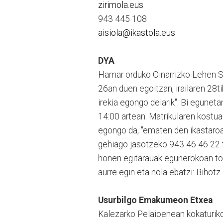
zirimola.eus
943 445 108
aisiola@ikastola.eus
DYA
Hamar orduko Oinarrizko Lehen S
26an duen egoitzan, irailaren 28ti
irekia egongo delarik". Bi egunet
14:00 artean. Matrikularen kostu
egongo da, "ematen den ikastaroa
gehiago jasotzeko 943 46 46 22 t
honen egitarauak egunerokoan top
aurre egin eta nola ebatzi: Bihotz B
Usurbilgo Emakumeon Etxea
Kalezarko Pelaioenean kokaturi