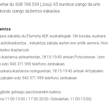
behar du: 608 768 539 (Josu). 65 eurokoa izango da urte
ekondo izango da bertso-irakaslea
aintza
 epea zabaldu du Etumeta AEK euskaltegiak. Ohi bezala, euskara
 autoikaskuntza… eskaintza zabala aurten ere urritik aurrera. Hor
turiko ikastarook:
n ikastaroa astearteetan, 18:15-19:45 artean Potxoenean. Izen-
n edo 943 371 999 telefono zenbakian.
euskara ikastaroa ostegunetan, 18:15-19:45 artean Artzabalen.
tzabalen edo 943 371 999 telefono zenbakian.
gibide gehiago jasotzearekin batera:
ra 11:00-13:00 / 17:30-20:00. Ostiraletan, 11:00-13:00)