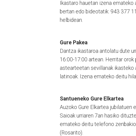
Ikastaro hauetan izena emateko 
bertan edo bideotatik: 943 377 
helbidean.
Gure Pakea
Dantza ikastaroa antolatu dute urr
16:00-17:00 artean. Herritar orok
astearteetan sevillanak ikasteko
latinoak. Izena emateko deitu hi
Santueneko Gure Elkartea
Auzoko Gure Elkartea jubilatuen el
Saioak urriaren 7an hasiko dituzt
emateko deitu telefono zenbakio
(Rosarito).