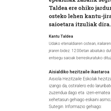
Taldea ere ohiko jardu
osteko lehen kantu-jir
saioetara itzuliak dira.
Kantu Taldea
Udako etenaldiaren ostean, irailaren
jiraren bidez. 12:00etan abiatuko du
entsegu saioak berreskuratuko ditu
Aisialdiko hezitzaile ikastaroa
Aisiola Hezitzaile Eskolak hezitza
izango da, ostiralero edo larunbat
zuzendua dago eta
izen-ematea 
xehetasun gehiago eskaini asmoz,
Sutegin. Informazio gehiago: