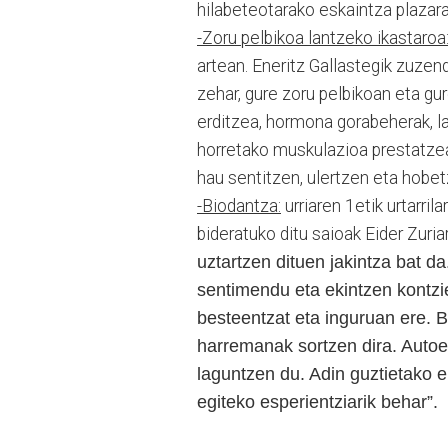
hilabeteotarako eskaintza plazarat
-Zoru pelbikoa lantzeko ikastaroa
artean. Eneritz Gallastegik zuzen
zehar, gure zoru pelbikoan eta gu
erditzea, hormona gorabeherak, lan
horretako muskulazioa prestatzea
hau sentitzen, ulertzen eta hobet
-Biodantza:
urriaren 1etik urtarri
bideratuko ditu saioak Eider Zuriar
uztartzen dituen jakintza bat 
sentimendu eta ekintzen kontzi
besteentzat eta inguruan ere. B
harremanak sortzen dira. Autoe
laguntzen du. Adin guztietako 
egiteko esperientziarik behar”.