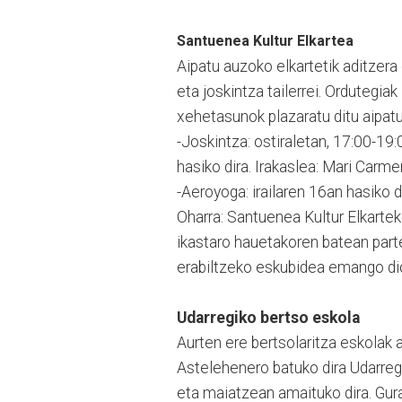
Santuenea Kultur Elkartea
Aipatu auzoko elkartetik aditzer
eta joskintza tailerrei. Ordutegia
xehetasunok plazaratu ditu aipatu 
-Joskintza: ostiraletan, 17:00-19:
hasiko dira. Irakaslea: Mari Carm
-Aeroyoga: irailaren 16an hasiko 
Oharra: Santuenea Kultur Elkartek
ikastaro hauetakoren batean part
erabiltzeko eskubidea emango dio
Udarregiko bertso eskola
Aurten ere bertsolaritza eskolak 
Astelehenero batuko dira Udarregi
eta maiatzean amaituko dira. Gur