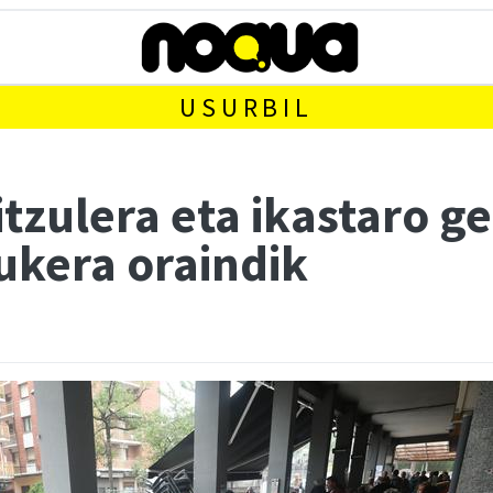
USURBIL
tzulera eta ikastaro g
ukera oraindik