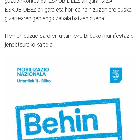
guztion kontua da. ESKUBIDEEZ ari gara. GIZA
ESKUBIDEEZ ari gara eta hori da hain zuzen ere euskal
gizartearen gehiengo zabala batzen duena".
Hemen duzue Sareren urtarrileko Bilboko manifestazio
jendetsurako kartela: