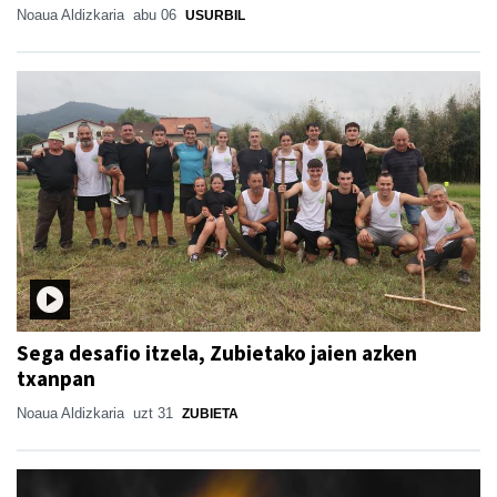
Noaua Aldizkaria
abu 06
USURBIL
Sega desafio itzela, Zubietako jaien azken
txanpan
Noaua Aldizkaria
uzt 31
ZUBIETA