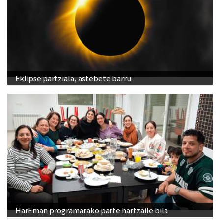
Eklipse partziala, astebete barru
HarEman programarako parte hartzaile bila