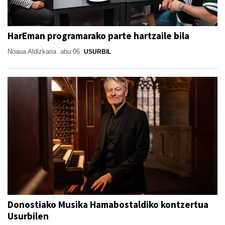
HarEman programarako parte hartzaile bila
Noaua Aldizkaria
abu 06
USURBIL
Donostiako Musika Hamabostaldiko kontzertua
Usurbilen