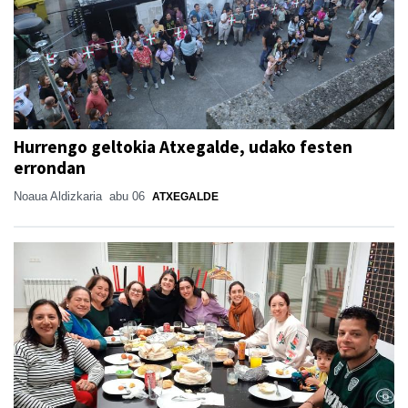
Hurrengo geltokia Atxegalde, udako festen
errondan
Noaua Aldizkaria
abu 06
ATXEGALDE