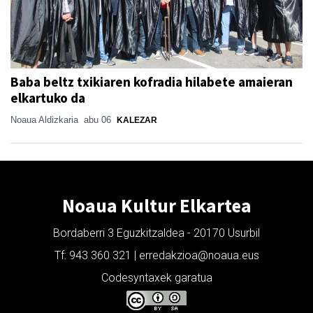
Baba beltz txikiaren kofradia hilabete amaieran
elkartuko da
Noaua Aldizkaria
abu 06
KALEZAR
Noaua Kultur Elkartea
Bordaberri 3 Eguzkitzaldea - 20170 Usurbil
Tf: 943 360 321 | erredakzioa@noaua.eus
Codesyntaxek garatua