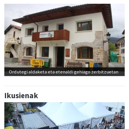
Ordutegi aldaketa eta etenaldi gehiago zerbitzuetan
Ikusienak