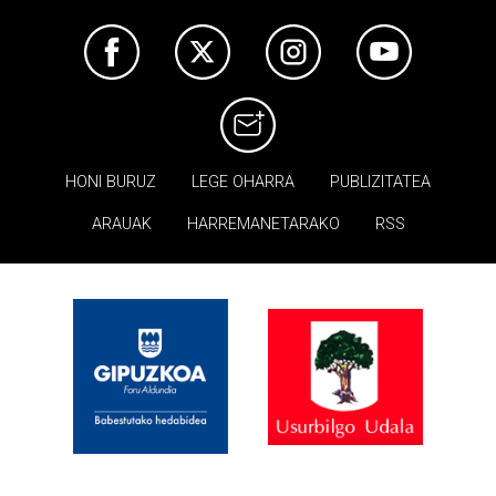
HONI BURUZ
LEGE OHARRA
PUBLIZITATEA
ARAUAK
HARREMANETARAKO
RSS