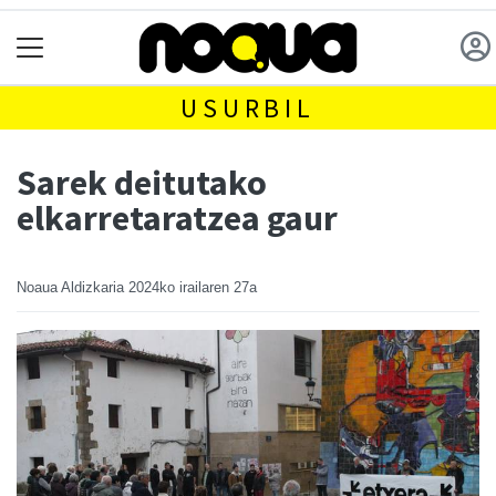
USURBIL
Sarek deitutako
elkarretaratzea gaur
Noaua Aldizkaria
2024ko irailaren 27a