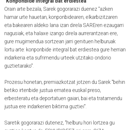
"Konponbide integral bat erdiestea"
Orain arte bezala, Sarek gogorarazi duenez "azken
hamar urte hauetan, konponbidearen, elkarbizitzaren
eta bakearen aldeko lana izan direla SAREren ezaugarri
nagusiak, eta halaxe izango direla aurrerantzean ere,
gure mugimendua sortzean jarri genituen helburuak
lortu arte: konponbide integral bat erdiestea gure herrian
indarkeria eta sufrimendu urteek utzitako ondorio
guztietarako".
Prozesu honetan, premiazkotzat jotzen du Sarek "behin
betiko irtenbide justua ematea euskal preso,
erbesteratu eta deportatuen gaiari, bai eta tratamendu
justua ere indarkerien biktima guztiei".
Saretik gogorarazi dutenez, "helburu hori lortzea gu