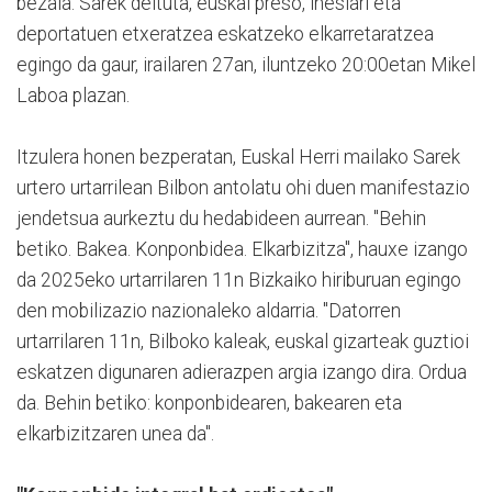
bezala. Sarek deituta, euskal preso, iheslari eta
deportatuen etxeratzea eskatzeko elkarretaratzea
egingo da gaur, irailaren 27an, iluntzeko 20:00etan Mikel
Laboa plazan.
Itzulera honen bezperatan, Euskal Herri mailako Sarek
urtero urtarrilean Bilbon antolatu ohi duen manifestazio
jendetsua aurkeztu du hedabideen aurrean. "Behin
betiko. Bakea. Konponbidea. Elkarbizitza", hauxe izango
da 2025eko urtarrilaren 11n Bizkaiko hiriburuan egingo
den mobilizazio nazionaleko aldarria. "Datorren
urtarrilaren 11n, Bilboko kaleak, euskal gizarteak guztioi
eskatzen digunaren adierazpen argia izango dira. Ordua
da. Behin betiko: konponbidearen, bakearen eta
elkarbizitzaren unea da".