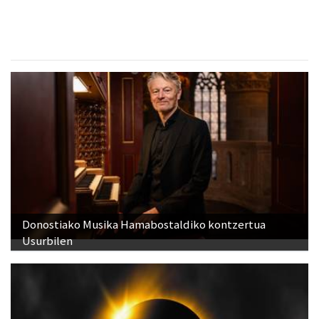
Donostiako Musika Hamabostaldiko kontzertua
Usurbilen