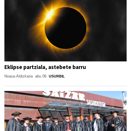
Eklipse partziala, astebete barru
Noaua Aldizkaria
abu 06
USURBIL