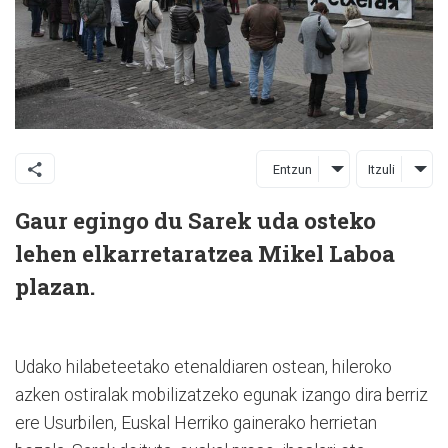
Entzun
Itzuli
Gaur egingo du Sarek uda osteko
lehen elkarretaratzea Mikel Laboa
plazan.
Udako hilabeteetako etenaldiaren ostean, hileroko
azken ostiralak mobilizatzeko egunak izango dira berriz
ere Usurbilen, Euskal Herriko gainerako herrietan