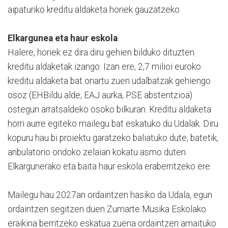
aipaturiko kreditu aldaketa horiek gauzatzeko.
Elkargunea eta haur eskola
Halere, horiek ez dira diru gehien bilduko dituzten
kreditu aldaketak izango. Izan ere, 2,7 milioi euroko
kreditu aldaketa bat onartu zuen udalbatzak gehiengo
osoz (EHBildu alde, EAJ aurka, PSE abstentzioa)
ostegun arratsaldeko osoko bilkuran. Kreditu aldaketa
horri aurre egiteko mailegu bat eskatuko du Udalak. Diru
kopuru hau bi proiektu garatzeko baliatuko dute; batetik,
anbulatorio ondoko zelaian kokatu asmo duten
Elkargunerako eta baita haur eskola eraberritzeko ere.
Mailegu hau 2027an ordaintzen hasiko da Udala, egun
ordaintzen segitzen duen Zumarte Musika Eskolako
eraikina berritzeko eskatua zuena ordaintzen amaituko