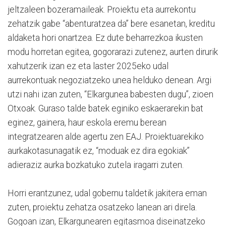
jeltzaleen bozeramaileak. Proiektu eta aurrekontu
zehatzik gabe “abenturatzea da” bere esanetan, kreditu
aldaketa hori onartzea. Ez dute beharrezkoa ikusten
modu horretan egitea, gogorarazi zutenez, aurten dirurik
xahutzerik izan ez eta laster 2025eko udal
aurrekontuak negoziatzeko unea helduko denean. Argi
utzi nahi izan zuten, “Elkargunea babesten dugu”, zioen
Otxoak. Guraso talde batek eginiko eskaerarekin bat
eginez, gainera, haur eskola eremu berean
integratzearen alde agertu zen EAJ. Proiektuarekiko
aurkakotasunagatik ez, “moduak ez dira egokiak”
adieraziz aurka bozkatuko zutela iragarri zuten.
Horri erantzunez, udal gobernu taldetik jakitera eman
zuten, proiektu zehatza osatzeko lanean ari direla.
Gogoan izan, Elkargunearen egitasmoa diseinatzeko