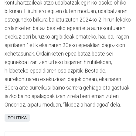
kontuhartzaileak atzo udalbatzak eginiko osoko ohiko
bilkuran. Hiruhilero egiten duten moduan, udalbatzaren
osteguneko bilkura baliatu zuten 2024ko 2. hiruhilekoko
ordainketen bataz besteko epeari eta aurrekontuaren
exekuzioari buruzko argibideak emateko, hau da, iragan
apirilaren 1etik ekainaren 30eko epealdiari dagozkion
xehetasunak. Ordainketen epea bataz beste sei
egunekoa izan zen urteko bigarren hiruhilekoan,
hilabeteko epealdiaren oso azpitik. Bestalde,
aurrekontuaren exekuzioari dagokionean, ekainaren
30era arte aurreikusi baino sarrera gehiago eta gastuak
iazko baino apalagoak izan zirela berri eman zuten.
Ondorioz, aipatu moduan, “likidezia handiagoa” dela.
POLITIKA