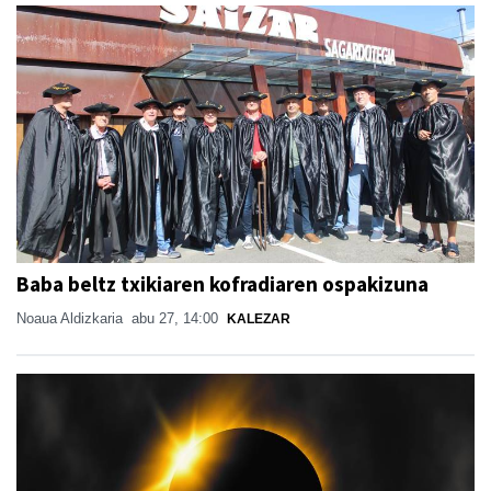
Baba beltz txikiaren kofradiaren ospakizuna
Noaua Aldizkaria
abu 27, 14:00
KALEZAR