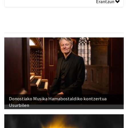
Erantzun
Donostiako Musika Hamabostaldiko kontzertua
Usurbilen