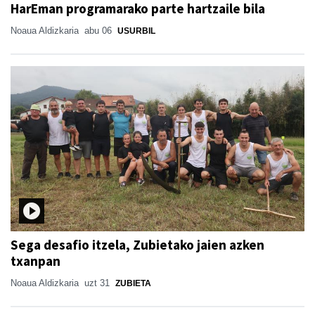
HarEman programarako parte hartzaile bila
Noaua Aldizkaria
abu 06
USURBIL
Sega desafio itzela, Zubietako jaien azken
txanpan
Noaua Aldizkaria
uzt 31
ZUBIETA