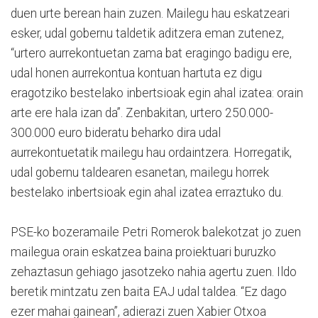
duen urte berean hain zuzen. Mailegu hau eskatzeari
esker, udal gobernu taldetik aditzera eman zutenez,
“urtero aurrekontuetan zama bat eragingo badigu ere,
udal honen aurrekontua kontuan hartuta ez digu
eragotziko bestelako inbertsioak egin ahal izatea: orain
arte ere hala izan da”. Zenbakitan, urtero 250.000-
300.000 euro bideratu beharko dira udal
aurrekontuetatik mailegu hau ordaintzera. Horregatik,
udal gobernu taldearen esanetan, mailegu horrek
bestelako inbertsioak egin ahal izatea erraztuko du.
PSE-ko bozeramaile Petri Romerok balekotzat jo zuen
mailegua orain eskatzea baina proiektuari buruzko
zehaztasun gehiago jasotzeko nahia agertu zuen. Ildo
beretik mintzatu zen baita EAJ udal taldea. “Ez dago
ezer mahai gainean”, adierazi zuen Xabier Otxoa