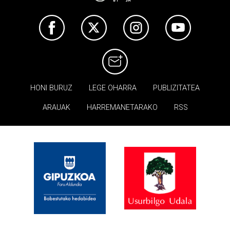
HONI BURUZ
LEGE OHARRA
PUBLIZITATEA
ARAUAK
HARREMANETARAKO
RSS