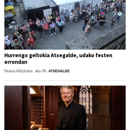
Hurrengo geltokia Atxegalde, udako festen
errondan
Noaua Aldizkaria
abu 06
ATXEGALDE