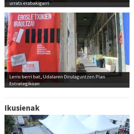
urrats erabakigarri
Lerro berri bat, Udalaren Dirulaguntzen Plan
Estrategikoan
Ikusienak