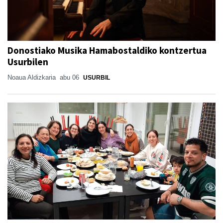
Donostiako Musika Hamabostaldiko kontzertua
Usurbilen
Noaua Aldizkaria
abu 06
USURBIL