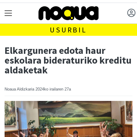
USURBIL
Elkargunera edota haur
eskolara bideraturiko kreditu
aldaketak
Noaua Aldizkaria
2024ko irailaren 27a