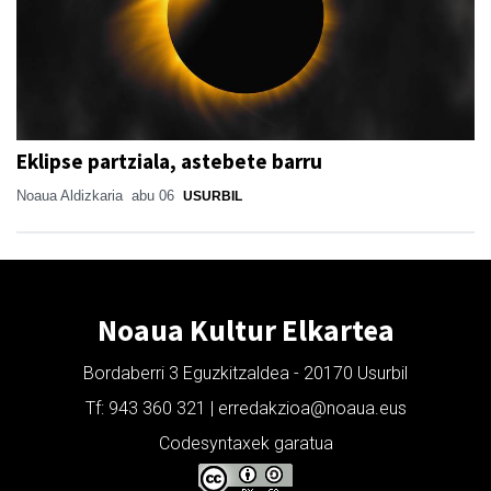
Eklipse partziala, astebete barru
Noaua Aldizkaria
abu 06
USURBIL
Noaua Kultur Elkartea
Bordaberri 3 Eguzkitzaldea - 20170 Usurbil
Tf: 943 360 321 | erredakzioa@noaua.eus
Codesyntaxek garatua