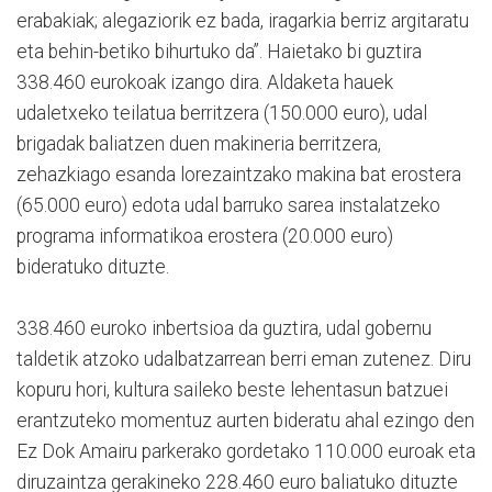
erabakiak; alegaziorik ez bada, iragarkia berriz argitaratu
eta behin-betiko bihurtuko da”. Haietako bi guztira
338.460 eurokoak izango dira. Aldaketa hauek
udaletxeko teilatua berritzera (150.000 euro), udal
brigadak baliatzen duen makineria berritzera,
zehazkiago esanda lorezaintzako makina bat erostera
(65.000 euro) edota udal barruko sarea instalatzeko
programa informatikoa erostera (20.000 euro)
bideratuko dituzte.
338.460 euroko inbertsioa da guztira, udal gobernu
taldetik atzoko udalbatzarrean berri eman zutenez. Diru
kopuru hori, kultura saileko beste lehentasun batzuei
erantzuteko momentuz aurten bideratu ahal ezingo den
Ez Dok Amairu parkerako gordetako 110.000 euroak eta
diruzaintza gerakineko 228.460 euro baliatuko dituzte