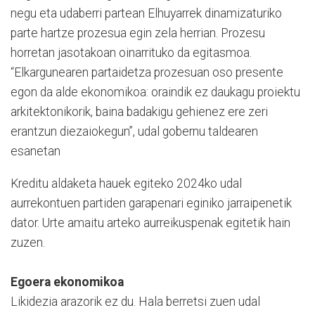
negu eta udaberri partean Elhuyarrek dinamizaturiko
parte hartze prozesua egin zela herrian. Prozesu
horretan jasotakoan oinarrituko da egitasmoa.
“Elkargunearen partaidetza prozesuan oso presente
egon da alde ekonomikoa: oraindik ez daukagu proiektu
arkitektonikorik, baina badakigu gehienez ere zeri
erantzun diezaiokegun”, udal gobernu taldearen
esanetan
Kreditu aldaketa hauek egiteko 2024ko udal
aurrekontuen partiden garapenari eginiko jarraipenetik
dator. Urte amaitu arteko aurreikuspenak egitetik hain
zuzen.
Egoera ekonomikoa
Likidezia arazorik ez du. Hala berretsi zuen udal