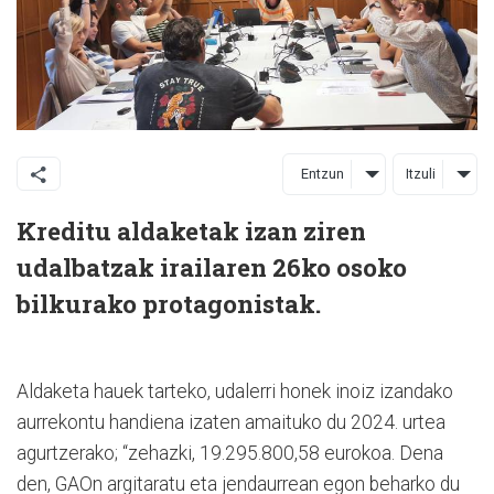
Entzun
Itzuli
Kreditu aldaketak izan ziren
udalbatzak irailaren 26ko osoko
bilkurako protagonistak.
Aldaketa hauek tarteko, udalerri honek inoiz izandako
aurrekontu handiena izaten amaituko du 2024. urtea
agurtzerako; “zehazki, 19.295.800,58 eurokoa. Dena
den, GAOn argitaratu eta jendaurrean egon beharko du