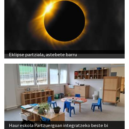
Eklipse partziala, astebete barru
Haur eskola Partzuergoan integratzeko beste bi