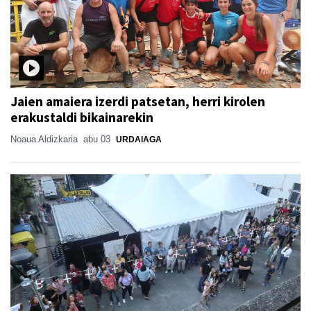
Jaien amaiera izerdi patsetan, herri kirolen
erakustaldi bikainarekin
Noaua Aldizkaria
abu 03
URDAIAGA