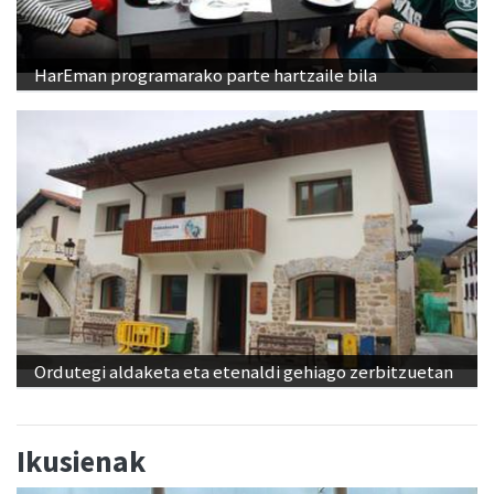
HarEman programarako parte hartzaile bila
Ordutegi aldaketa eta etenaldi gehiago zerbitzuetan
Ikusienak