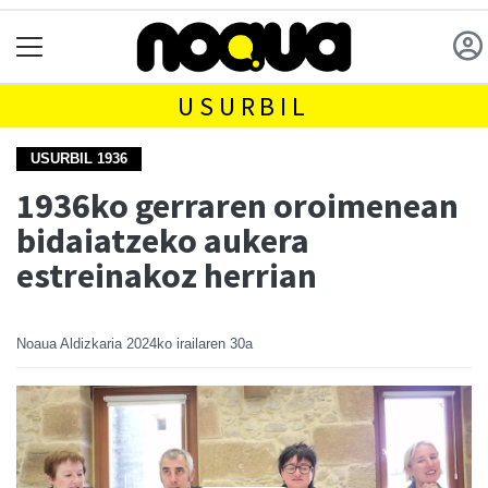
USURBIL
USURBIL 1936
1936ko gerraren oroimenean
bidaiatzeko aukera
estreinakoz herrian
Noaua Aldizkaria
2024ko irailaren 30a