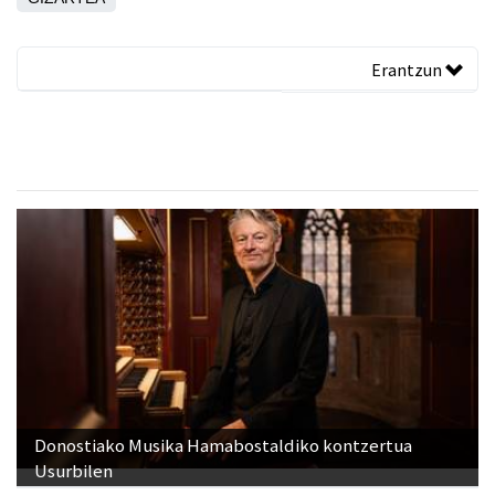
Erantzun
Donostiako Musika Hamabostaldiko kontzertua
Usurbilen