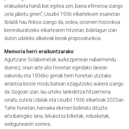
erakusketa handi bat egitea zen, baina efimeroa izango
zela jabetu ginen", Usurbil 1936 elkartekoen esanetan.
Ibilaldi hau finkoa izango da, ordea, oroimen historikoa
berreskuratzeko elkartearen hitzetan, bidelagun izan
duten udaleko alkateak berak proposaturikoa.
Memoria herri eraikuntzarako
Agurtzane Solaberrietak aurkezpenean nabarmendu
duenez, orain arte alor honetan egindako lanean
sakondu eta 1936ko gerrak herri honetan utzitako
arrastoa beste modu batean ezagutzeko aukera izango
da. Gogoan izan, lau urteko lankidetza hitzarmena
sinatu zutela Udalak eta Usurbil 1936 elkarteak 2020an.
Tarte honetan, hamaika ekimen bideratu dituzte;
artxibategiko lana, lekukotza bilketak, indusketak,
webgunearen sorrera...