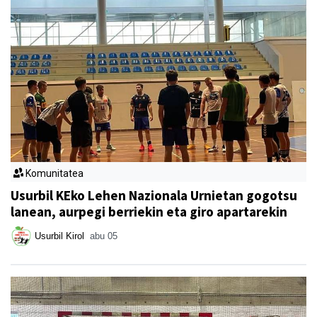
Komunitatea
Usurbil KEko Lehen Nazionala Urnietan gogotsu
lanean, aurpegi berriekin eta giro apartarekin
Usurbil Kirol
abu 05