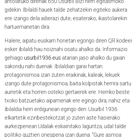
antolatuko direnak 650 Usurbil Bizi herri egitasmoko
gidekin. Ibilaldi hauek talde zehatzekin egiteko aukera
ere izango dela adierazi dute; esaterako, ikastolarekin
hartuemanetan dira.
Halere, aipatu euskarri horietan egongo diren QR kodeei
esker ibilaldi hau noiznahi osatu ahalko da. Informazio
gehiago
usurbil1936.eus
atarian jaso ahalko du gaian
sakondu nahi duenak. Ibilaldian garai hartan
protagonismoa izan zuten eraikinak, kaleak, lekuek
izango dute protagonismoa, baita kolpistak herrira sartu
aurretik eta horren osteko gertaerek ere. Herriko beste
txoko batzuetako aipamenak ere egingo dira, nahiz eta
ibilaldia herri erdigunean egingo den. Usurbil 1936
elkartetik ezinbestekotzat jo zuten aste hasierako
aurkezpenean Udalak eskainitako laguntza, udal talde
politiko guztien onespena izan duena. "Gure asmoa