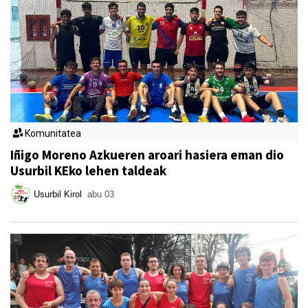
Komunitatea
Iñigo Moreno Azkueren aroari hasiera eman dio
Usurbil KEko lehen taldeak
Usurbil Kirol
abu 03