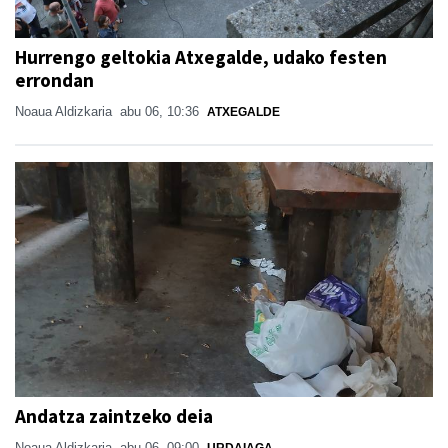
Hurrengo geltokia Atxegalde, udako festen
errondan
Noaua Aldizkaria
abu 06, 10:36
ATXEGALDE
Andatza zaintzeko deia
Noaua Aldizkaria
abu 06, 09:00
URDAIAGA