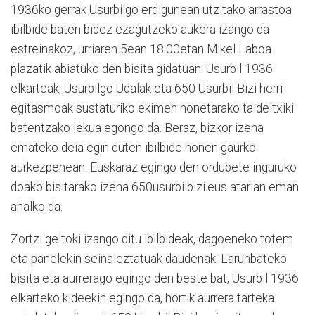
1936ko gerrak Usurbilgo erdigunean utzitako arrastoa
ibilbide baten bidez ezagutzeko aukera izango da
estreinakoz, urriaren 5ean 18:00etan Mikel Laboa
plazatik abiatuko den bisita gidatuan. Usurbil 1936
elkarteak, Usurbilgo Udalak eta 650 Usurbil Bizi herri
egitasmoak sustaturiko ekimen honetarako talde txiki
batentzako lekua egongo da. Beraz, bizkor izena
emateko deia egin duten ibilbide honen gaurko
aurkezpenean. Euskaraz egingo den ordubete inguruko
doako bisitarako izena 650usurbilbizi.eus atarian eman
ahalko da.
Zortzi geltoki izango ditu ibilbideak, dagoeneko totem
eta panelekin seinaleztatuak daudenak. Larunbateko
bisita eta aurrerago egingo den beste bat, Usurbil 1936
elkarteko kideekin egingo da, hortik aurrera tarteka