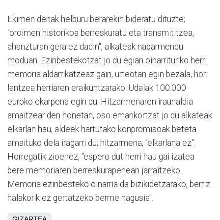
Ekimen denak helburu berarekin bideratu dituzte;
"oroimen historikoa berreskuratu eta transmititzea,
ahanzturan gera ez dadin", alkateak nabarmendu
moduan. Ezinbestekotzat jo du egian oinarrituriko herri
memoria aldarrikatzeaz gain, urteotan egin bezala, hori
lantzea herriaren eraikuntzarako. Udalak 100.000
euroko ekarpena egin du. Hitzarmenaren iraunaldia
amaitzear den honetan, oso emankortzat jo du alkateak
elkarlan hau, aldeek hartutako konpromisoak beteta
amaituko dela iragarri du; hitzarmena, "elkarlana ez".
Horregatik zioenez, "espero dut herri hau gai izatea
bere memoriaren berreskurapenean jarraitzeko.
Memoria ezinbesteko oinarria da bizikidetzarako, berriz
halakorik ez gertatzeko berme nagusia".
GIZARTEA