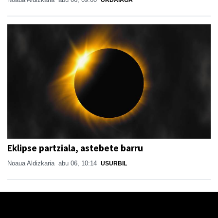
Eklipse partziala, astebete barru
Noaua Aldizkaria
abu 06, 10:14
USURBIL