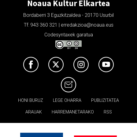
Noaua Kultur Elkartea
Bordaberri 3 Eguzkitzaldea - 20170 Usurbil
Tf: 943 360 321 | erredakzioa@noaua.eus
Codesyntaxek garatua
HONI BURUZ
LEGE OHARRA
PUBLIZITATEA
ARAUAK
HARREMANETARAKO
RSS