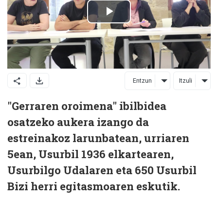
Entzun
Itzuli
"Gerraren oroimena" ibilbidea
osatzeko aukera izango da
estreinakoz larunbatean, urriaren
5ean, Usurbil 1936 elkartearen,
Usurbilgo Udalaren eta 650 Usurbil
Bizi herri egitasmoaren eskutik.