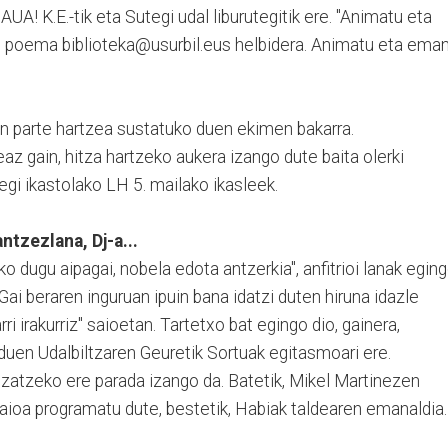
AUA! K.E.-tik eta Sutegi udal liburutegitik ere. "Animatu eta
ko poema biblioteka@usurbil.eus helbidera. Animatu eta ema
ren parte hartzea sustatuko duen ekimen bakarra.
az gain, hitza hartzeko aukera izango dute baita olerki
egi ikastolako LH 5. mailako ikasleek.
antzezlana, Dj-a...
 dugu aipagai, nobela edota antzerkia", anfitrioi lanak egin
ai beraren inguruan ipuin bana idatzi duten hiruna idazle
arri irakurriz" saioetan. Tartetxo bat egingo dio, gainera,
uen Udalbiltzaren Geuretik Sortuak egitasmoari ere.
zatzeko ere parada izango da. Batetik, Mikel Martinezen
aioa programatu dute, bestetik, Habiak taldearen emanaldia.