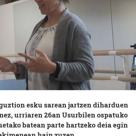
guztion esku sarean jartzen diharduen
nez, urriaren 26an Usurbilen ospatuko
uetako batean parte hartzeko deia egin
" ekimenean hain zuzen.