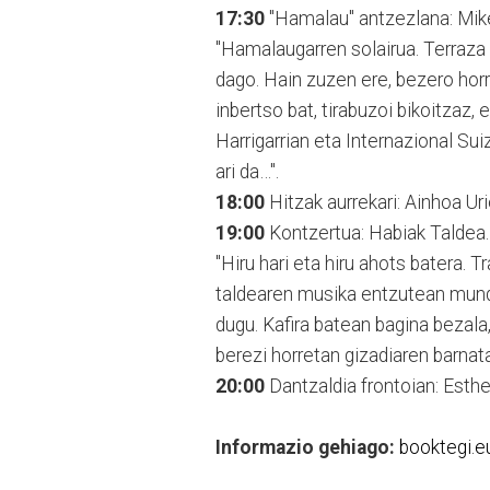
17:30
"Hamalau" antzezlana: Mike
"Hamalaugarren solairua. Terraza 
dago. Hain zuzen ere, bezero horr
inbertso bat, tirabuzoi bikoitzaz, e
Harrigarrian eta Internazional Sui
ari da…".
18:00
Hitzak aurrekari: Ainhoa Urie
19:00
Kontzertua: Habiak Taldea.
"Hiru hari eta hiru ahots batera. T
taldearen musika entzutean mund
dugu. Kafira batean bagina bezala
berezi horretan gizadiaren barnat
20:00
Dantzaldia frontoian: Esthe
Informazio gehiago:
booktegi.e