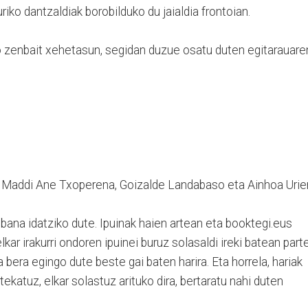
riko dantzaldiak borobilduko du jaialdia frontoian.
o zenbait xehetasun, segidan duzue osatu duten egitarauare
*): Maddi Ane Txoperena, Goizalde Landabaso eta Ainhoa Urie
in bana idatziko dute. Ipuinak haien artean eta booktegi.eus
ar irakurri ondoren ipuinei buruz solasaldi ireki batean part
 bera egingo dute beste gai baten harira. Eta horrela, hariak
partekatuz, elkar solastuz arituko dira, bertaratu nahi duten