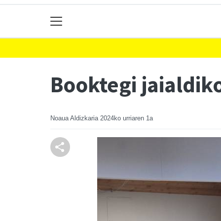
Booktegi jaialdik
Noaua Aldizkaria
2024ko urriaren 1a