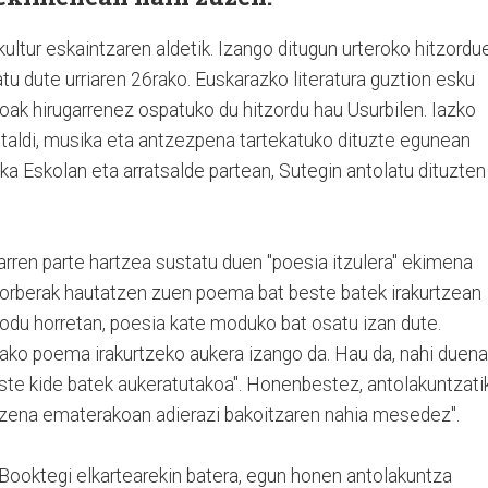
, kultur eskaintzaren aldetik. Izango ditugun urteroko hitzordu
atu dute urriaren 26rako. Euskarazko literatura guztion esku
oak hirugarrenez ospatuko du hitzordu hau Usurbilen. Iazko
ezitaldi, musika eta antzezpena tartekatuko dituzte egunean
a Eskolan eta arratsalde partean, Sutegin antolatu dituzten
tarren parte hartzea sustatu duen "poesia itzulera" ekimena
n norberak hautatzen zuen poema bat beste batek irakurtzean
modu horretan, poesia kate moduko bat osatu izan dute.
tako poema irakurtzeko aukera izango da. Hau da, nahi duen
este kide batek aukeratutakoa". Honenbestez, antolakuntzati
 izena ematerakoan adierazi bakoitzaren nahia mesedez".
 Booktegi elkartearekin batera, egun honen antolakuntza