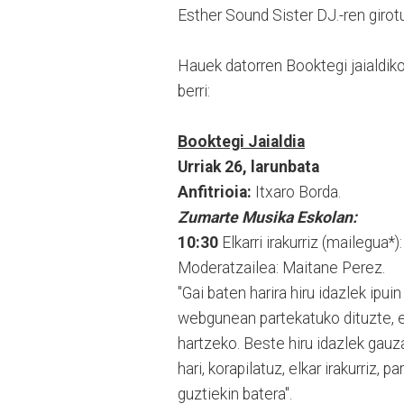
Esther Sound Sister DJ.-ren girotu
Hauek datorren Booktegi jaialdik
berri:
Booktegi Jaialdia
Urriak 26, larunbata
Anfitrioia:
Itxaro Borda.
Zumarte Musika Eskolan:
10:30
Elkarri irakurriz (mailegua
Moderatzailea: Maitane Perez.
"Gai baten harira hiru idazlek ipu
webgunean partekatuko dituzte, elk
hartzeko. Beste hiru idazlek gauza
hari, korapilatuz, elkar irakurriz, 
guztiekin batera".