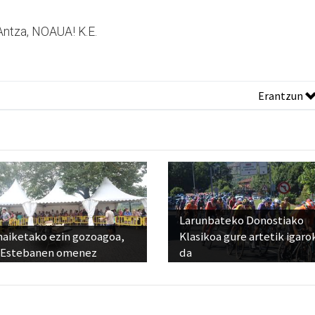
Antza, NOAUA! K.E.
Erantzun
Larunbateko Donostiako
aiketako ezin gozoagoa,
Klasikoa gure artetik igaro
 Estebanen omenez
da