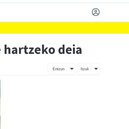
e hartzeko deia
Entzun
Itzuli