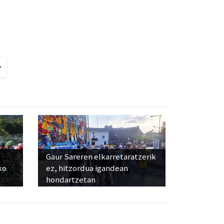
Gaur Sareren elkarretaratzerik
ko
ez, hitzordua igandean
hondartzetan