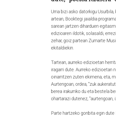
Urria bizi asko datorkigu Usurbila
artean, Booktegi jaialdia program
sarean jartzen diharduen egitasm
edizioaren ildotik, solasaldi, err
zehar, goiz partean Zumarte Musik
ekitaldiekin.
Tartean, aurreko edizioetan herri
iragarri dute. Aurreko edizioeta
oinarritzen zuten ekimena, eta, 
Aurtengoan, ordea, "zuk aukeratu
berea irakurriko du eta bestela b
ohartarazi dutenez, "aurtengoan,
Parte hartzeko gonbita egin dute