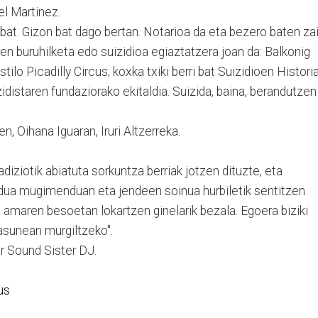
l Martinez.
bat. Gizon bat dago bertan. Notarioa da eta bezero baten za
en buruhilketa edo suizidioa egiaztatzera joan da: Balkonig
stilo Picadilly Circus; koxka txiki berri bat Suizidioen Histori
zidistaren fundaziorako ekitaldia. Suizida, baina, berandutzen
n, Oihana Iguaran, Iruri Altzerreka.
radiziotik abiatuta sorkuntza berriak jotzen dituzte, eta
ua mugimenduan eta jendeen soinua hurbiletik sentitzen
, amaren besoetan lokartzen ginelarik bezala. Egoera biziki
asunean murgiltzeko".
r Sound Sister DJ.
us