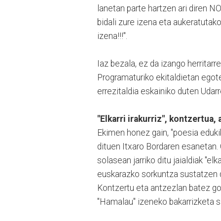
lanetan parte hartzen ari diren NO
bidali zure izena eta aukeratuta
izena!!!".
Iaz bezala, ez da izango herritar
Programaturiko ekitaldietan egote
errezitaldia eskainiko duten Udarr
"Elkarri irakurriz", kontzertua, 
Ekimen honez gain, "poesia edukiko
dituen Itxaro Bordaren esanetan. G
solasean jarriko ditu jaialdiak "elk
euskarazko sorkuntza sustatzen d
Kontzertu eta antzezlan batez go
"Hamalau" izeneko bakarrizketa s