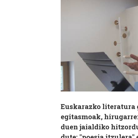
Euskarazko literatura 
egitasmoak, hirugarre
duen jaialdiko hitzord
dute; "poesia itzulera