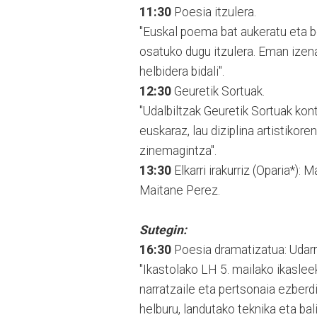
11:30
Poesia itzulera.
"Euskal poema bat aukeratu eta b
osatuko dugu itzulera. Eman izen
helbidera bidali".
12:30
Geuretik Sortuak.
"Udalbiltzak Geuretik Sortuak kon
euskaraz, lau diziplina artistikore
zinemagintza".
13:30
Elkarri irakurriz (Oparia*):
Maitane Perez.
Sutegin:
16:30
Poesia dramatizatua: Udarre
"Ikastolako LH 5. mailako ikasleek
narratzaile eta pertsonaia ezber
helburu, landutako teknika eta bal