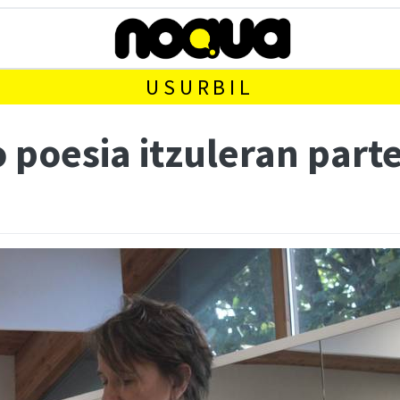
USURBIL
o poesia itzuleran part