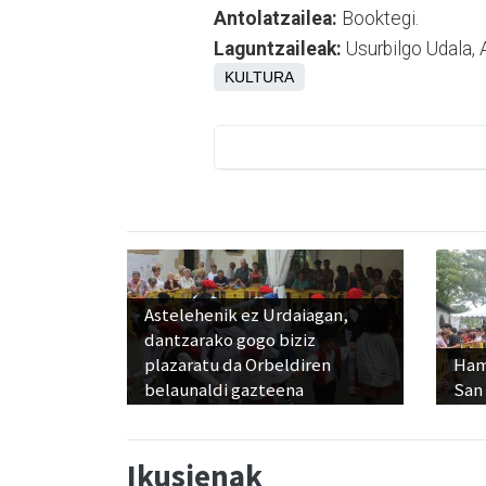
Antolatzailea:
Booktegi.
Laguntzaileak:
Usurbilgo Udala, 
KULTURA
Astelehenik ez Urdaiagan,
dantzarako gogo biziz
plazaratu da Orbeldiren
Ham
belaunaldi gazteena
San
Ikusienak