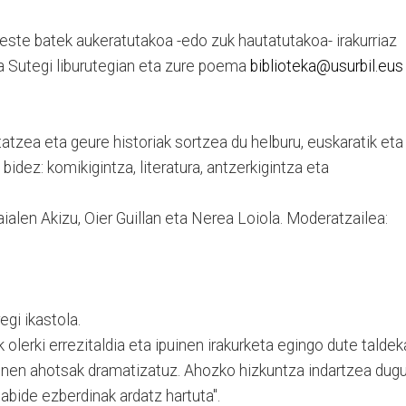
este batek aukeratutakoa -edo zuk hautatutakoa- irakurriaz
a Sutegi liburutegian eta zure poema
biblioteka@usurbil.eus
tatzea eta geure historiak sortzea du helburu, euskaratik eta
n bidez: komikigintza, literatura, antzerkigintza eta
 Maialen Akizu, Oier Guillan eta Nerea Loiola. Moderatzailea:
gi ikastola.
 olerki errezitaldia eta ipuinen irakurketa egingo dute taldek
dinen ahotsak dramatizatuz. Ahozko hizkuntza indartzea dug
iabide ezberdinak ardatz hartuta".