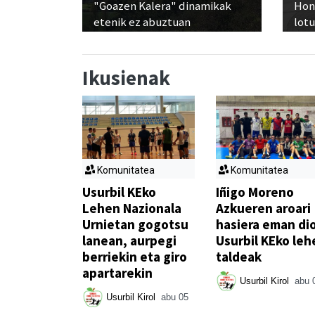
"Goazen Kalera" dinamikak
Hon
etenik ez abuztuan
lot
Ikusienak
Komunitatea
Komunitatea
Usurbil KEko
Iñigo Moreno
Lehen Nazionala
Azkueren aroari
Urnietan gogotsu
hasiera eman di
lanean, aurpegi
Usurbil KEko leh
berriekin eta giro
taldeak
apartarekin
Usurbil Kirol
abu 
Usurbil Kirol
abu 05