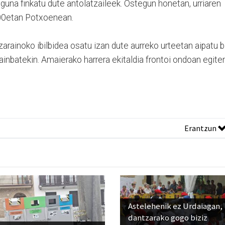
guna finkatu dute antolatzaileek. Ostegun honetan, urriaren
5:00etan Potxoenean.
arainoko ibilbidea osatu izan dute aurreko urteetan aipatu b
inbatekin. Amaierako harrera ekitaldia frontoi ondoan egite
Erantzun
Astelehenik ez Urdaiagan,
dantzarako gogo biziz