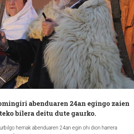
Domingiri abenduaren 24an egingo zaien
teko bilera deitu dute gaurko.
urbilgo herriak abenduaren 24an egin ohi dion harrera