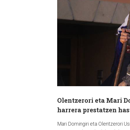
Olentzerori eta Mari 
harrera prestatzen has
Mari Domingiri eta Olentzerori Us