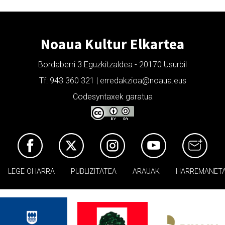
Noaua Kultur Elkartea
Bordaberri 3 Eguzkitzaldea - 20170 Usurbil
Tf: 943 360 321 | erredakzioa@noaua.eus
Codesyntaxek garatua
LEGE OHARRA
PUBLIZITATEA
ARAUAK
HARREMANET