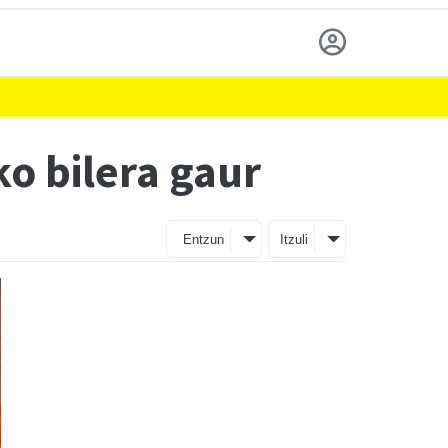
o bilera gaur
Entzun
Itzuli