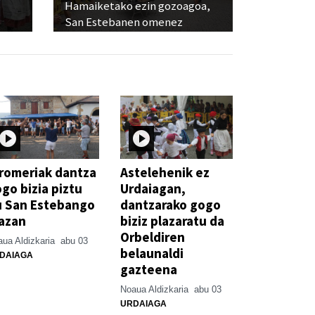
Hamaiketako ezin gozoagoa,
San Estebanen omenez
romeriak dantza
Astelehenik ez
go bizia piztu
Urdaiagan,
u San Estebango
dantzarako gogo
azan
biziz plazaratu da
Orbeldiren
ua Aldizkaria
abu 03
belaunaldi
DAIAGA
gazteena
Noaua Aldizkaria
abu 03
URDAIAGA