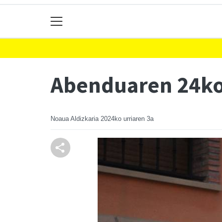
Abenduaren 24ko 
Noaua Aldizkaria
2024ko urriaren 3a