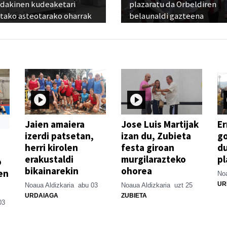
dakinen kudeaketari
plazaratu da Orbeldiren
utako asteotarako oharrak
belaunaldi gazteena
Jaien amaiera
Jose Luis Martijak
Er
izerdi patsetan,
izan du, Zubieta
go
herri kirolen
festa giroan
d
erakustaldi
murgilarazteko
pl
o
bikainarekin
ohorea
en
Noa
UR
Noaua Aldizkaria
abu 03
Noaua Aldizkaria
uzt 25
URDAIAGA
ZUBIETA
03