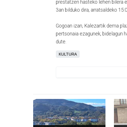
prestatzen hasteko lehen bilera e
3an bilduko dira, arratsaldeko 1
Gogoan izan, Kalezartik dema plaz
pertsonaia ezagunek, bidelagun ha
dute.
KULTURA