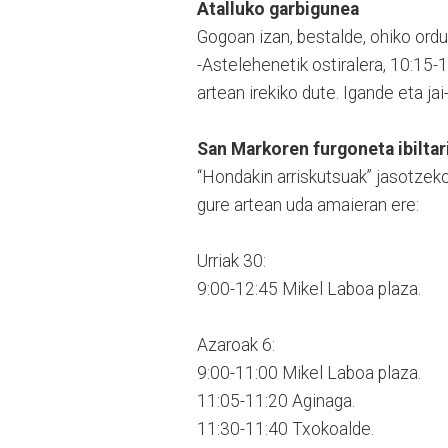
Atalluko garbigunea
Gogoan izan, bestalde, ohiko ordut
-Astelehenetik ostiralera, 10:15-
artean irekiko dute. Igande eta jai
San Markoren furgoneta ibiltar
“Hondakin arriskutsuak” jasotzeko
gure artean uda amaieran ere:
Urriak 30:
9:00-12:45 Mikel Laboa plaza.
Azaroak 6:
9:00-11:00 Mikel Laboa plaza.
11:05-11:20 Aginaga.
11:30-11:40 Txokoalde.