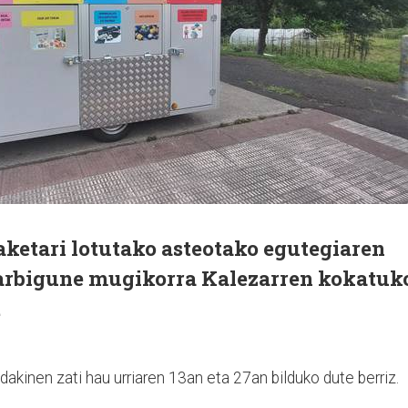
ketari lotutako asteotako egutegiaren
Garbigune mugikorra Kalezarren kokatuk
.
dakinen zati hau urriaren 13an eta 27an bilduko dute berriz.