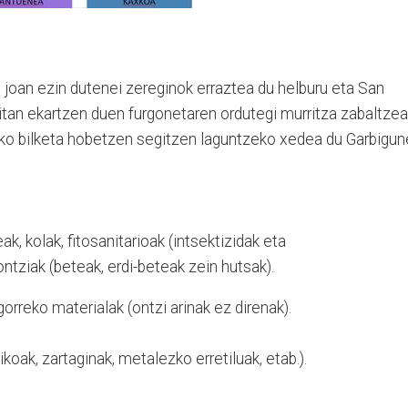
 joan ezin dutenei zereginok erraztea du helburu eta San
an ekartzen duen furgonetaren ordutegi murritza zabaltzea
ko bilketa hobetzen segitzen laguntzeko xedea du Garbigun
ak, kolak, fitosanitarioak (intsektizidak eta
ontziak (beteak, erdi-beteak zein hutsak).
orreko materialak (ontzi arinak ez direnak).
ikoak, zartaginak, metalezko erretiluak, etab.).