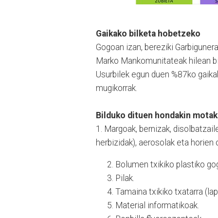
Gaikako bilketa hobetzeko
Gogoan izan, bereziki Garbigunera
Marko Mankomunitateak hilean bit
Usurbilek egun duen %87ko gaika
mugikorrak.
Bilduko dituen hondakin motak
1. Margoak, bernizak, disolbatzaile
herbizidak), aerosolak eta horien 
Bolumen txikiko plastiko gog
Pilak.
Tamaina txikiko txatarra (lap
Material informatikoak.