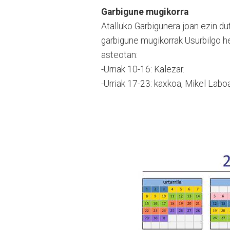
Garbigune mugikorra
Atalluko Garbigunera joan ezin du
garbigune mugikorrak Usurbilgo he
asteotan:
-Urriak 10-16: Kalezar.
-Urriak 17-23: kaxkoa, Mikel Laboa