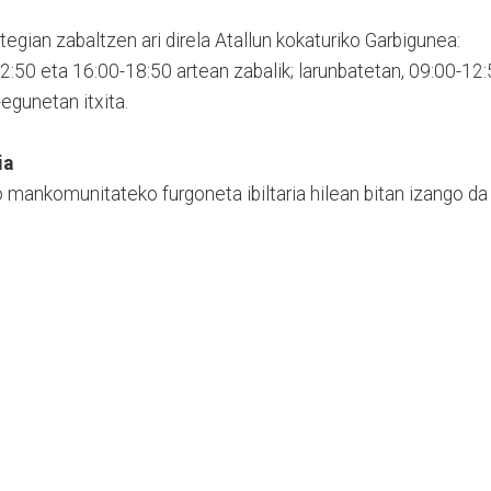
egian zabaltzen ari direla Atallun kokaturiko Garbigunea:
12:50 eta 16:00-18:50 artean zabalik; larunbatetan, 09:00-12
-egunetan itxita.
ia
 mankomunitateko furgoneta ibiltaria hilean bitan izango da