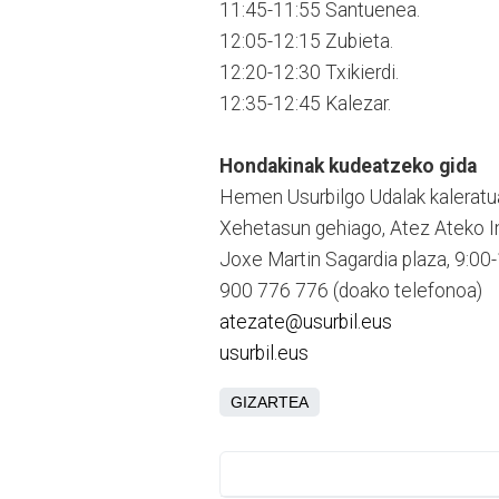
11:45-11:55 Santuenea.
12:05-12:15 Zubieta.
12:20-12:30 Txikierdi.
12:35-12:45 Kalezar.
Hondakinak kudeatzeko gida
Hemen Usurbilgo Udalak kaleratu
Xehetasun gehiago, Atez Ateko I
Joxe Martin Sagardia plaza, 9:00-
900 776 776 (doako telefonoa)
atezate@usurbil.eus
usurbil.eus
GIZARTEA