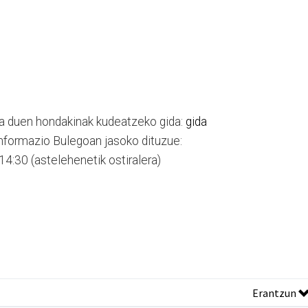
a duen hondakinak kudeatzeko gida:
gida
nformazio Bulegoan jasoko dituzue:
14:30 (astelehenetik ostiralera)
Erantzun