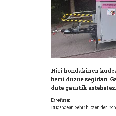
Hiri hondakinen kudea
berri duzue segidan. 
dute gaurtik astebetez
Errefusa:
Bi igandean behin biltzen den hon