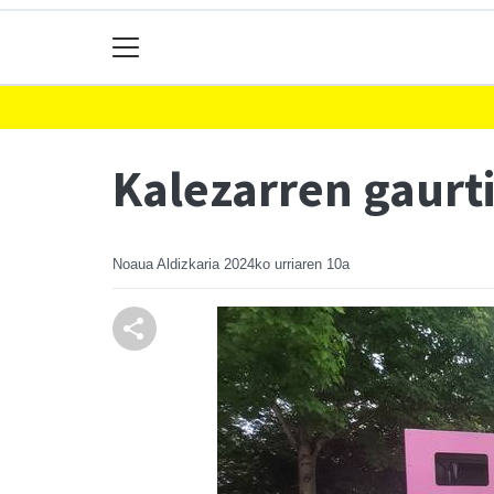
Kalezarren gaurt
Noaua Aldizkaria
2024ko urriaren 10a