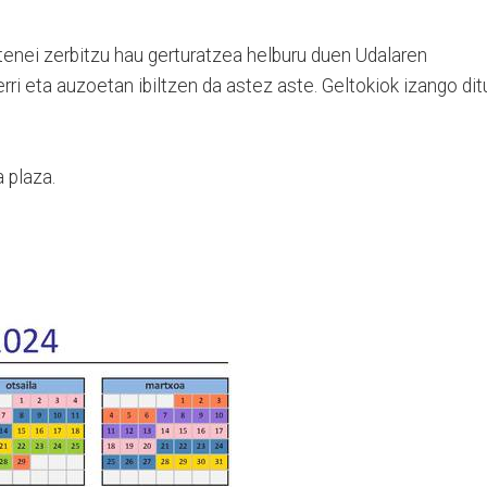
tenei zerbitzu hau gerturatzea helburu duen Udalaren
rri eta auzoetan ibiltzen da astez aste. Geltokiok izango dit
 plaza.