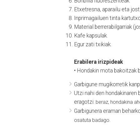
Bonbilla fluoreszenteak.
Etxetresna, aparailu eta jost
Inprimagailuen tinta kartutx
Material berrerabilgarriak (jos
Kafe kapsulak.
Egur zati txikiak.
Erabilera irizpideak
• Hondakin mota bakoitzak b
Garbigune mugikorretik kanpo
Utzi nahi den hondakinaren
eragotzi:
beraz, hondakina ah
Garbigunera eraman beharko
osatuta badago.