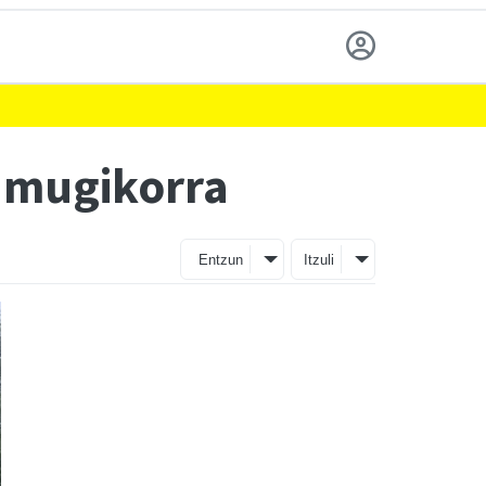
e mugikorra
Entzun
Itzuli