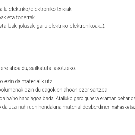
ailu elektriko/elektroniko txikiak.
oak eta tonerrak.
tailuak, jolasak, gailu elektriko-elektronikoak...).
ere ahoa du, sailkatuta jasotzeko.
 ezin da materialik utzi.
 bolumenak ezin du dagokion ahoan ezer sartzea
oa baino handiagoa bada, Atalluko garbigunera eraman behar d
 da utzi nahi den hondakina material desberdinen
nahasketa