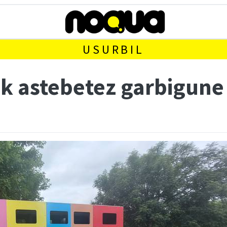
USURBIL
ik astebetez garbigun