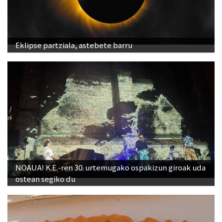
Eklipse partziala, astebete barru
NOAUA! K.E.-ren 30. urtemugako ospakizun giroak uda
ostean segiko du