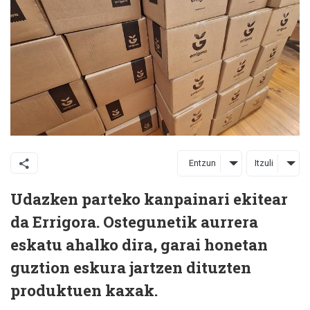
Entzun
Itzuli
Udazken parteko kanpainari ekitear
da Errigora. Ostegunetik aurrera
eskatu ahalko dira, garai honetan
guztion eskura jartzen dituzten
produktuen kaxak.