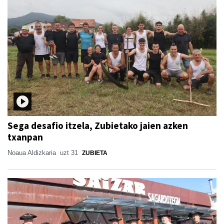
Sega desafio itzela, Zubietako jaien azken
txanpan
Noaua Aldizkaria
uzt 31
ZUBIETA