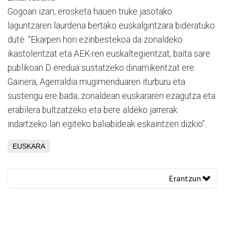
Gogoan izan, erosketa hauen truke jasotako
laguntzaren laurdena bertako euskalgintzara bideratuko
dute. “Ekarpen hori ezinbestekoa da zonaldeko
ikastolentzat eta AEK-ren euskaltegientzat, baita sare
publikoan D eredua sustatzeko dinamikentzat ere.
Gainera, Agerraldia mugimenduaren iturburu eta
sustengu ere bada; zonaldean euskararen ezagutza eta
erabilera bultzatzeko eta bere aldeko jarrerak
indartzeko lan egiteko baliabideak eskaintzen dizkio”.
EUSKARA
Erantzun