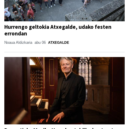
Hurrengo geltokia Atxegalde, udako festen
errondan
Noaua Aldizkaria
abu 06
ATXEGALDE