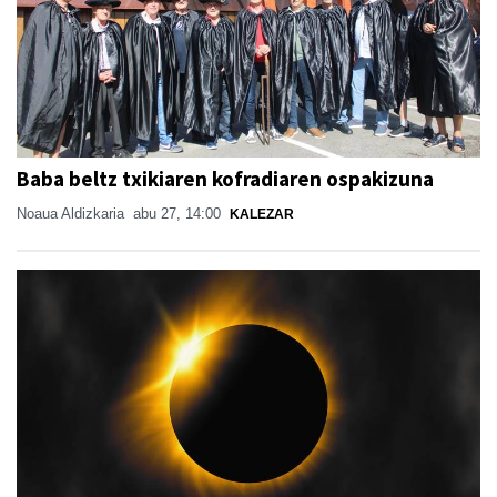
Baba beltz txikiaren kofradiaren ospakizuna
Noaua Aldizkaria
abu 27, 14:00
KALEZAR