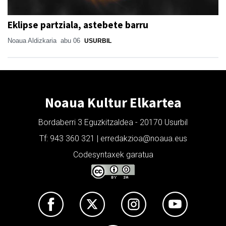
Eklipse partziala, astebete barru
Noaua Aldizkaria
abu 06
USURBIL
Noaua Kultur Elkartea
Bordaberri 3 Eguzkitzaldea - 20170 Usurbil
Tf: 943 360 321 | erredakzioa@noaua.eus
Codesyntaxek garatua