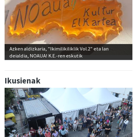
Azken aldizkaria, "Ikimilikiliklik Vol.2" eta lan
deialdia, NOAUA! K.E.-ren eskutik
Ikusienak