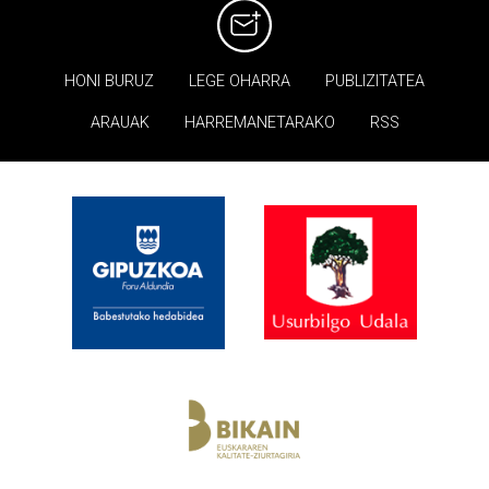
HONI BURUZ
LEGE OHARRA
PUBLIZITATEA
ARAUAK
HARREMANETARAKO
RSS