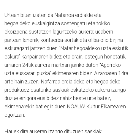
Urtean bitan izaten da Nafarroa erdialde eta
hegoaldeko euskalgintza sostengatu eta tokiko
ekoizpena sustatzen laguntzeko aukera; udaberri
partean lehenik, kontserba-sortak eta oliba-olio birjina
eskuragarri jartzen duen “Nafar hegoaldeko uzta eskutik
eskura” kanpainaren bidez eta orain, ostegun honetatik,
urriaren 24tik aurrera martxan jarriko duten “Agerreko
uzta euskarari puzka” ekimenaren bidez. Azaroaren 14ra
arte hain zuzen, Nafarroa erdialdeko eta hegoaldeko
produktuez osaturiko saskiak eskatzeko aukera izango
duzue errigora.eus bidez nahiz beste urte batez,
ekimenarekin bat egin duen NOAUA! Kultur Elkartearen
egoitzan.
Hauek dira aukeran izango dituzuen saskiak: