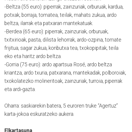
-Beltza (55 euro): piperrak, zainzuriak, orburuak, kardua,
potxak, borraja, tomatea, teilak, mahats zukua, ardo
beltza, ilarrak eta patxaran mantekatuak.
-Berdea (65 euro): piperrak, zainzuriak, orburuak,
txitxirioak, pasta, dilista lehorrak, ardo-ozpina, tomate
frijitua, sagar zukua, konbutxa tea, txokopipitak, teila
eko eta haritz ardo beltza.
-Gorria (75 euro): ardo apartsua Rosé, ardo beltza
kriantza, ardo txuria, patxarana, mantekadak, polboroiak,
txokolatezko molineritoak, zainzuriak, turroia, piperrak
eta ardi-gazta.
Oharra: saskiarekin batera, 5 euroren truke “Agertuz”
karta-jokoa eskuratzeko aukera.
Elkartasuna