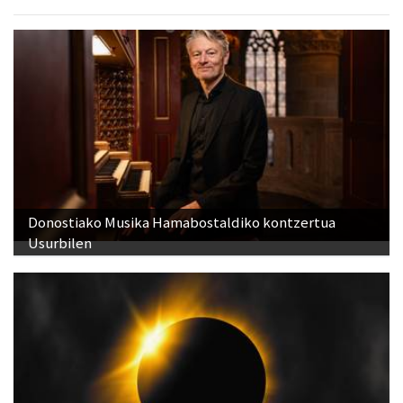
Donostiako Musika Hamabostaldiko kontzertua
Usurbilen