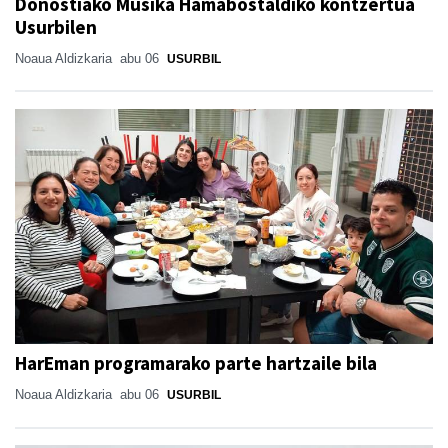
Donostiako Musika Hamabostaldiko kontzertua
Usurbilen
Noaua Aldizkaria
abu 06
USURBIL
HarEman programarako parte hartzaile bila
Noaua Aldizkaria
abu 06
USURBIL