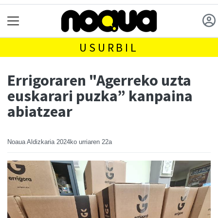
USURBIL
Errigoraren "Agerreko uzta
euskarari puzka” kanpaina
abiatzear
Noaua Aldizkaria
2024ko urriaren 22a