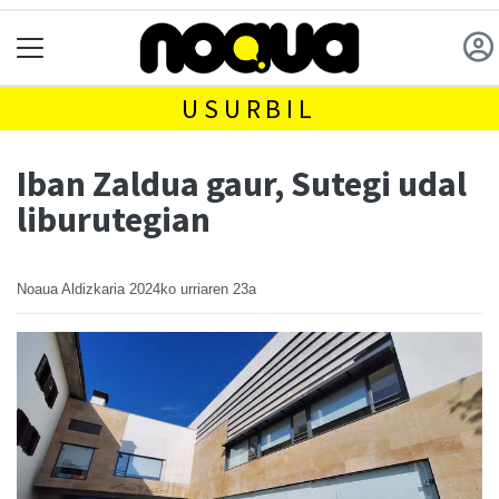
USURBIL
Iban Zaldua gaur, Sutegi udal
liburutegian
Noaua Aldizkaria
2024ko urriaren 23a