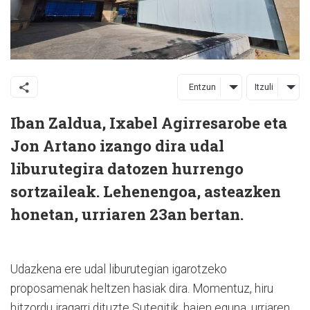
Entzun
Itzuli
Iban Zaldua, Ixabel Agirresarobe eta
Jon Artano izango dira udal
liburutegira datozen hurrengo
sortzaileak. Lehenengoa, asteazken
honetan, urriaren 23an bertan.
Udazkena ere udal liburutegian igarotzeko
proposamenak heltzen hasiak dira. Momentuz, hiru
hitzordu iragarri dituzte Sutegitik, haien eguna, urriaren