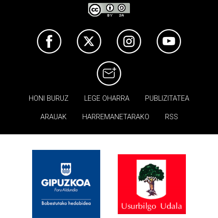
HONI BURUZ
LEGE OHARRA
PUBLIZITATEA
ARAUAK
HARREMANETARAKO
RSS