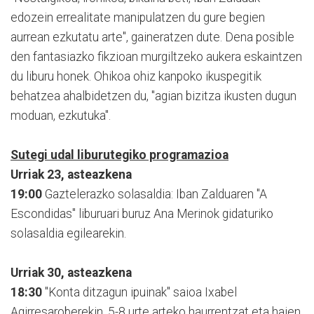
edozein errealitate manipulatzen du gure begien
aurrean ezkutatu arte", gaineratzen dute. Dena posible
den fantasiazko fikzioan murgiltzeko aukera eskaintzen
du liburu honek. Ohikoa ohiz kanpoko ikuspegitik
behatzea ahalbidetzen du, "agian bizitza ikusten dugun
moduan, ezkutuka".
Sutegi udal liburutegiko programazioa
Urriak 23, asteazkena
19:00
Gaztelerazko solasaldia: Iban Zalduaren "A
Escondidas" liburuari buruz Ana Merinok gidaturiko
solasaldia egilearekin.
Urriak 30, asteazkena
18:30
"Konta ditzagun ipuinak" saioa Ixabel
Agirresaroberekin. 5-8 urte arteko haurrentzat eta haien