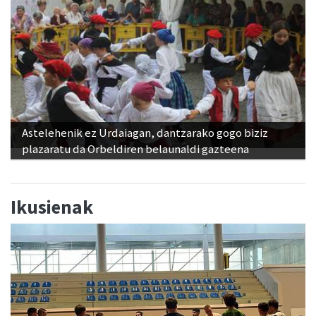
Astelehenik ez Urdaiagan, dantzarako gogo biziz
plazaratu da Orbeldiren belaunaldi gazteena
Ikusienak