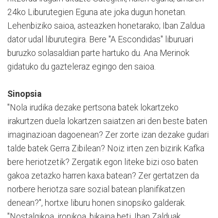
24ko Liburutegien Eguna ate joka dugun honetan.
Lehenbiziko saioa, asteazken honetarako; Iban Zaldua
dator udal liburutegira. Bere "A Escondidas" liburuari
buruzko solasaldian parte hartuko du. Ana Merinok
gidatuko du gazteleraz egingo den saioa.
Sinopsia
"Nola irudika dezake pertsona batek lokartzeko
irakurtzen duela lokartzen saiatzen ari den beste baten
imaginazioan dagoenean? Zer zorte izan dezake gudari
talde batek Gerra Zibilean? Noiz irten zen bizirik Kafka
bere heriotzetik? Zergatik egon liteke bizi oso baten
gakoa zetazko harren kaxa batean? Zer gertatzen da
norbere heriotza sare sozial batean planifikatzen
denean?", hortxe liburu honen sinopsiko galderak.
"Nostalgikoa, ironikoa, bikaina beti, Iban Zalduak