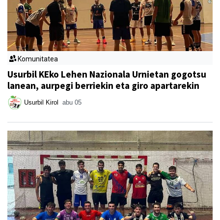
Komunitatea
Usurbil KEko Lehen Nazionala Urnietan gogotsu
lanean, aurpegi berriekin eta giro apartarekin
Usurbil Kirol
abu 05