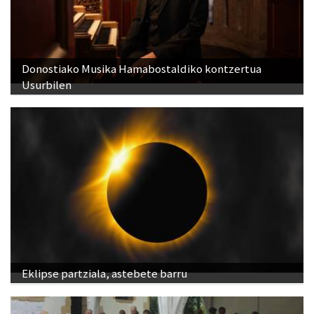
Donostiako Musika Hamabostaldiko kontzertua
Usurbilen
Eklipse partziala, astebete barru