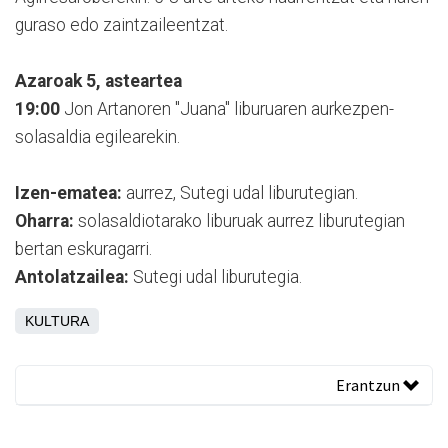
guraso edo zaintzaileentzat.
Azaroak 5, asteartea
19:00
Jon Artanoren "Juana" liburuaren aurkezpen-
solasaldia egilearekin.
Izen-ematea:
aurrez, Sutegi udal liburutegian.
Oharra:
solasaldiotarako liburuak aurrez liburutegian
bertan eskuragarri.
Antolatzailea:
Sutegi udal liburutegia.
KULTURA
Erantzun