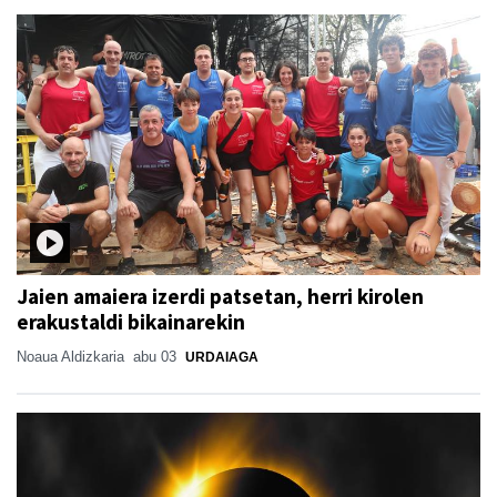
Jaien amaiera izerdi patsetan, herri kirolen
erakustaldi bikainarekin
Noaua Aldizkaria
abu 03
URDAIAGA