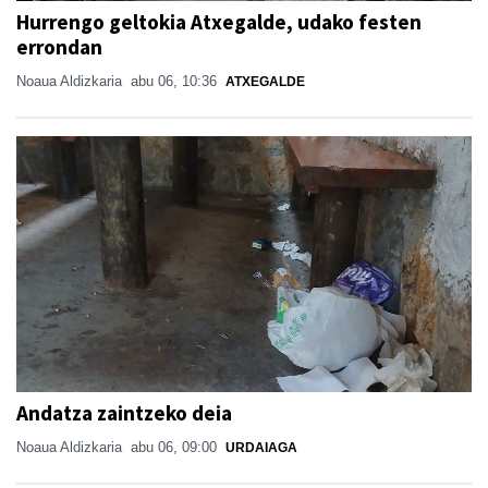
Hurrengo geltokia Atxegalde, udako festen
errondan
Noaua Aldizkaria
abu 06, 10:36
ATXEGALDE
Andatza zaintzeko deia
Noaua Aldizkaria
abu 06, 09:00
URDAIAGA