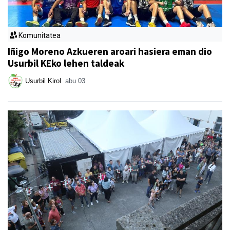
Komunitatea
Iñigo Moreno Azkueren aroari hasiera eman dio
Usurbil KEko lehen taldeak
Usurbil Kirol
abu 03