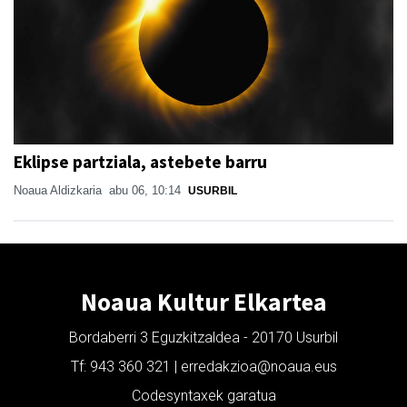
Eklipse partziala, astebete barru
Noaua Aldizkaria
abu 06, 10:14
USURBIL
Noaua Kultur Elkartea
Bordaberri 3 Eguzkitzaldea - 20170 Usurbil
Tf: 943 360 321 | erredakzioa@noaua.eus
Codesyntaxek garatua