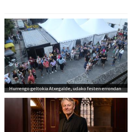
Hurrengo geltokia Atxegalde, udako festen errondan