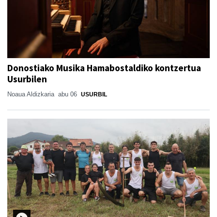
Donostiako Musika Hamabostaldiko kontzertua
Usurbilen
Noaua Aldizkaria
abu 06
USURBIL