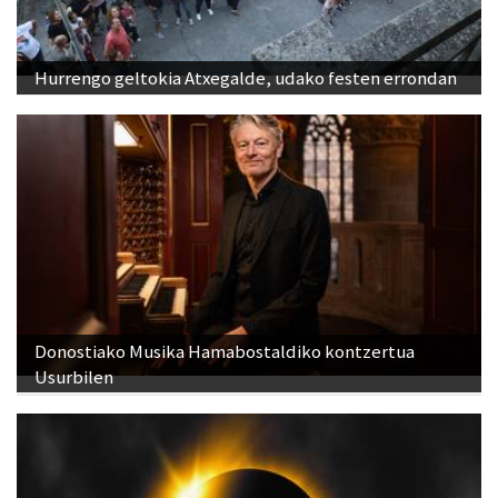
Hurrengo geltokia Atxegalde, udako festen errondan
Donostiako Musika Hamabostaldiko kontzertua
Usurbilen