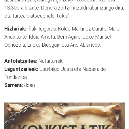
13:30era bitarte. Denera zortzi hitzaldi labur izango dira,
eta tartean, atsedenaldi txikia”.
Hizlariak:
Iñaki Idigoras, Koldo Martinez Garate, Maier
Anabitarte, Idoia Arrieta, Beñi Agirre, Joxe Manuel
Odriozola, Eneko Bidegain eta Ane Ablanedo.
Antolatzailea:
Nafartarrak.
Laguntzaileak:
Usurbilgo Udala eta Nabarralde
Fundazioa.
Sarrera:
doan.