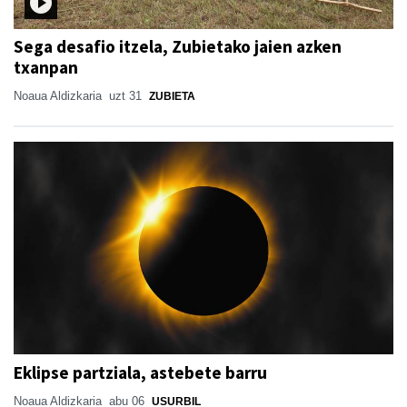
Sega desafio itzela, Zubietako jaien azken
txanpan
Noaua Aldizkaria
uzt 31
ZUBIETA
Eklipse partziala, astebete barru
Noaua Aldizkaria
abu 06
USURBIL