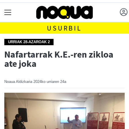
USURBIL
URRIAK 28-AZAROAK 2
Nafartarrak K.E.-ren zikloa
ate joka
Noaua Aldizkaria
2024ko urriaren 24a