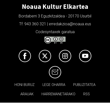
Noaua Kultur Elkartea
Bordaberri 3 Eguzkitzaldea - 20170 Usurbil
Tf: 943 360 321 | erredakzioa@noaua.eus
Codesyntaxek garatua
HONI BURUZ
LEGE OHARRA
PUBLIZITATEA
ARAUAK
HARREMANETARAKO
RSS