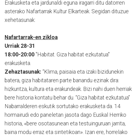
Erakusketa eta jardunaldi eguna iragarri ditu datorren
asterako Nafartarrak Kultur Elkarteak. Segidan dituzue
xehetasunak:
Nafartarrak-en zikloa
Urriak 28-31
18:00-20:00
"Habitat. Giza habitat ezkutatua"
erakusketa.
Zehaztasunak:
“Klima, paisaia eta izaki bizidunekin
batera, giza habitataren parte banandu ezinak dira:
hizkuntza, kultura eta erakundeak. Bizi nahi duen herriak
bere historia kontatu behar du. “Giza habitat ezkutatua”
Nabarralderen eskutik sortutako erakusketa da. 14
hormairudi edo paneletan jasota dago Euskal Herriko
historia, «bere osotasunean eta testuinguruan jarrita,
baina modu erraz eta sintetikoan». Izan ere, horrelako