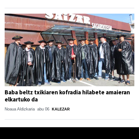
Baba beltz txikiaren kofradia hilabete amaieran
elkartuko da
Noaua Aldizkaria
abu 06
KALEZAR