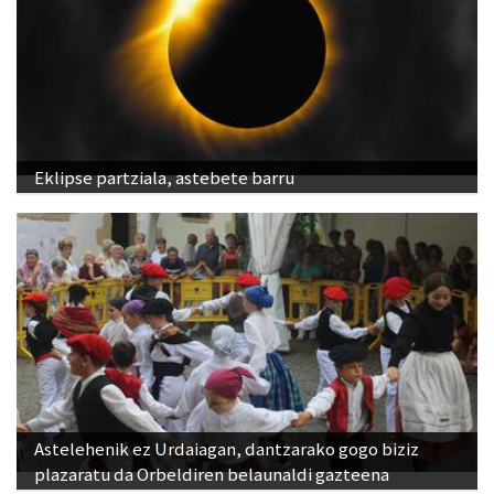
Eklipse partziala, astebete barru
Astelehenik ez Urdaiagan, dantzarako gogo biziz
plazaratu da Orbeldiren belaunaldi gazteena