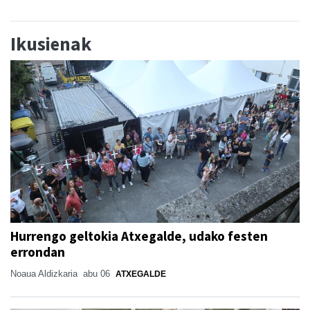
Ikusienak
Hurrengo geltokia Atxegalde, udako festen
errondan
Noaua Aldizkaria
abu 06
ATXEGALDE