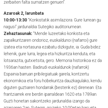
zerbaiten falta sumatzen genuen”.
Azaroak 2, larunbata
10:00-13:30
“Konkistatik asimilaziora. Gure lurrean gu
nagusi” jardunaldia Sutegiko auditoriumean.
Zehaztasunak:
"Mende luzeetako konkista eta
zapalkuntzaren ondorioz, euskaldunoi (nafarroi) gure
izatea eta nortasuna ezabatu dizkigute, ia. Guda bidez
lehenik, gure lurra, legea eta hizkuntza kenduta, eta
lotsarazita, gutxietsita, gero. Memoria historikoa ez da
1936an hasten. Badirudi euskaldunok (nafarrok)
Espainia barruan pribilegiatuak garela, kontzertu
ekonomikoa eta foru hobekuntza dauzkagulako; kendu
diguten guztiaren hondarrak (besterik ez) direnean. Eta
frantziarrek ere berdin iparraldean 1620 eta 1789an.
Guzti honetan sakontzeko jardunaldia izango da
azaroaren 2an, Sutegin, goizeko 10:00etan hasi eta