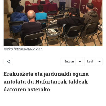
Iazko hitzaldietako bat.
Entzun
Itzuli
Erakusketa eta jardunaldi eguna
antolatu du Nafartarrak taldeak
datorren asterako.