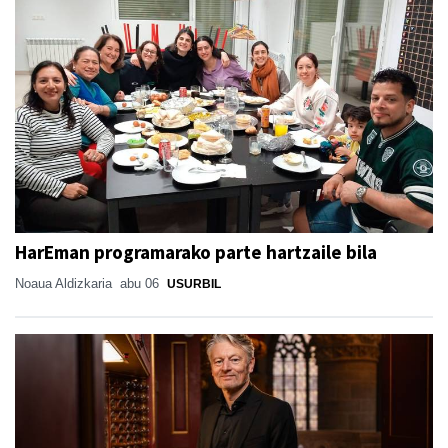
HarEman programarako parte hartzaile bila
Noaua Aldizkaria
abu 06
USURBIL