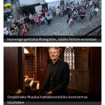
Hurrengo geltokia Atxegalde, udako festen errondan
Donostiako Musika Hamabostaldiko kontzertua
Usurbilen