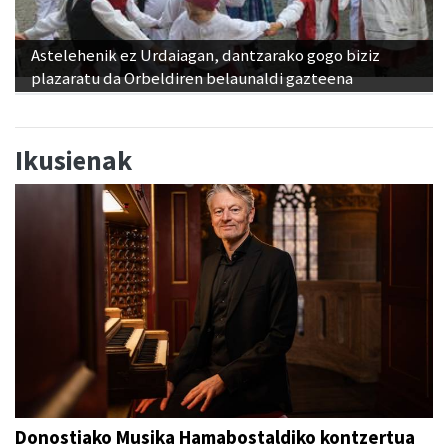
Astelehenik ez Urdaiagan, dantzarako gogo biziz
plazaratu da Orbeldiren belaunaldi gazteena
Ikusienak
Donostiako Musika Hamabostaldiko kontzertua