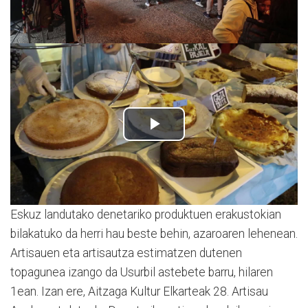
Eskuz landutako denetariko produktuen erakustokian
bilakatuko da herri hau beste behin, azaroaren lehenean.
Artisauen eta artisautza estimatzen dutenen
topagunea izango da Usurbil astebete barru, hilaren
1ean. Izan ere, Aitzaga Kultur Elkarteak 28. Artisau