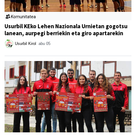
Komunitatea
Usurbil KEko Lehen Nazionala Urnietan gogotsu
lanean, aurpegi berriekin eta giro apartarekin
Usurbil Kirol
abu 05