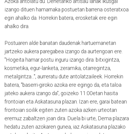
Azoka antolatu du. Denetariko artisau lanak ikusgai
izango dituen hamarnaka postuetan barrena osteratxoa
egin ahalko da. Horrekin batera, erosketak ere egin
ahalko dira.
Postuaren alde banatan daudenak hartuemanetan
jartzeko aukera paregabea izango da aurtengoan ere.
"Hogeita hamar postu inguru izango dira: bitxigintza,
kosmetika, egur-lanketa, zeramika, otarregintza,
metalgintza...", aurreratu dute antolatzaileek. Horrekin
batera, "baserri-giroko azoka ere egingo da, eta taloa
jateko aukera izango da", goizeko 11:00etan hasita
frontoian eta Askatasuna plazan. Izan ere, garai batean
frontoian soilik egiten zuten azoka azken urteotan
eremuz zabaltzen joan dira. Duela bi urte, Dema plazara
hedatu zuten azokaren gunea, iaz Askatasuna plazako