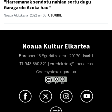
"Harremanak sendotu nahian sortu dugu
Garagardo Azoka hau"
Noaua Aldizkaria
2022 urr 05
USURBIL
Noaua Kultur Elkartea
Bordaberri 3 Eguzkitzaldea - 20170 Usurbil
Tf: 943 360 321 | erredakzioa@noaua.eus
Codesyntaxek garatua