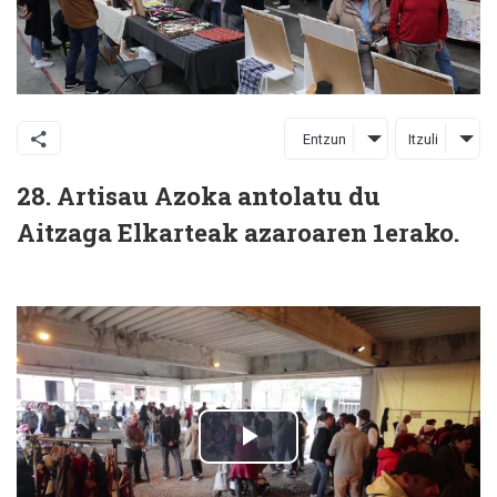
Entzun
Itzuli
28. Artisau Azoka antolatu du
Aitzaga Elkarteak azaroaren 1erako.