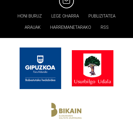
HONI BURUZ
LEGE OHARRA
PUBLIZITATEA
ARAUAK
HARREMANETARAKO
RSS