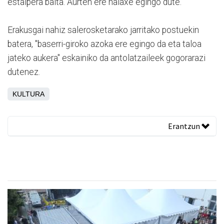
estalpera baita. Aurten ere halaxe egingo dute.
Erakusgai nahiz salerosketarako jarritako postuekin
batera, "baserri-giroko azoka ere egingo da eta taloa
jateko aukera" eskainiko da antolatzaileek gogorarazi
dutenez.
KULTURA
Erantzun