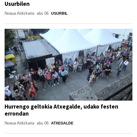
Usurbilen
Noaua Aldizkaria
abu 06
USURBIL
Hurrengo geltokia Atxegalde, udako festen
errondan
Noaua Aldizkaria
abu 06
ATXEGALDE