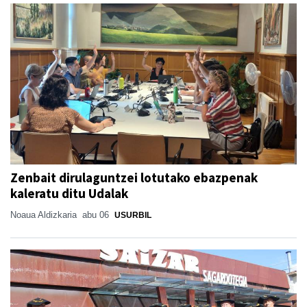
Zenbait dirulaguntzei lotutako ebazpenak
kaleratu ditu Udalak
Noaua Aldizkaria
abu 06
USURBIL