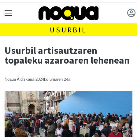
USURBIL
Usurbil artisautzaren
topaleku azaroaren lehenean
Noaua Aldizkaria
2024ko urriaren 24a