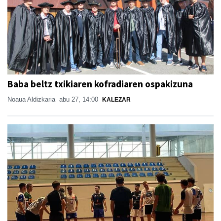
Baba beltz txikiaren kofradiaren ospakizuna
Noaua Aldizkaria
abu 27, 14:00
KALEZAR