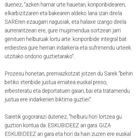
duenez, "azken hamar urte hauetan, konponbidearen,
elkarbizitzaren eta bakearen aldeko lana izan direla
SAREren ezaugarri nagusiak, eta halaxe izango direla
aurrerantzean ere, gure mugimendua sortzean jarri
genituen helburuak lortu arte: konponbide integral bat
erdiestea gure herrian indarkeria eta sufrimendu urteek
utzitako ondorio guztietarako".
Prozesu honetan, premiazkotzat jotzen du Sarek "behin
betiko irtenbide justua ematea euskal preso,
erbesteratu eta deportatuen gaiari, bai eta tratamendu
justua ere indarkerien biktima guztiei".
Saretik gogorarazi dutenez, "helburu hori lortzea gu
guztion kontua da. ESKUBIDEEZ ari gara. GIZA
ESKUBIDEEZ ari gara eta hori da hain zuzen ere euskal