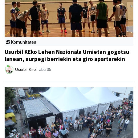
Komunitatea
Usurbil KEko Lehen Nazionala Urnietan gogotsu
lanean, aurpegi berriekin eta giro apartarekin
Usurbil Kirol
abu 05