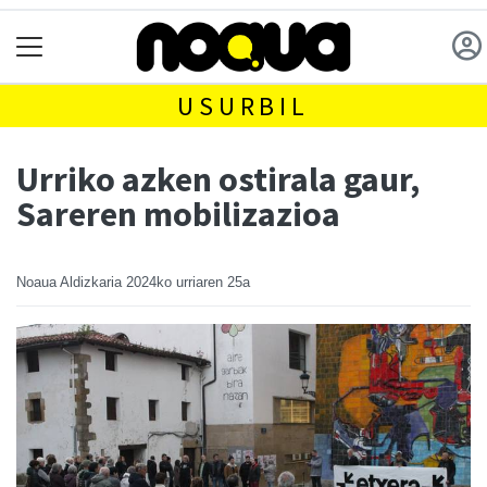
USURBIL
Urriko azken ostirala gaur,
Sareren mobilizazioa
Noaua Aldizkaria
2024ko urriaren 25a