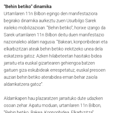
"Behin betiko" dinamika
Urtarrilaren 11n Bilbon egingo den manifestaziora
begirako dinamika aurkeztu zuen Usurbilgo Sarek
iraileko mobilizazioan. "Behin betiko", horixe izango da
Sarek urtarrilaren 11n Bilbon deitu duen manifestazio
nazionaleko aldarri nagusia. "Bakeari, konponbideari eta
elkarbizitzari ateak behin betiko irekitzeko unea dela
eskatzera gatoz. Azken hilabeteetan hasitako bidea
jarraitu eta euskal gizartearen gehiengoa batzen
gaituen giza eskubideak errespetatuz, euskal presoen
auziari behin betiko aterabidea eman behar zaiola
aldarrikatzera gatoz".
Aldarrikapen hau plazaratzen jarraituko dute udazken
osoan zehar. Aipatu moduan, urtarrilaren 11n Bilbon,
"Behin betiko. Bakea. Konponbidea. Elkarbizitza",