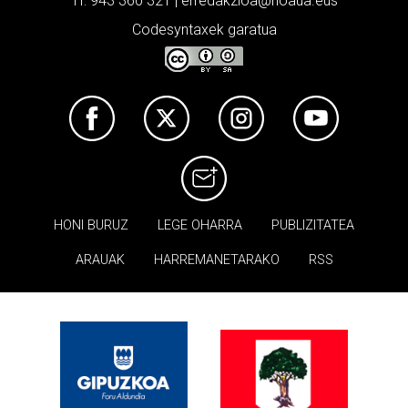
Tf: 943 360 321 | erredakzioa@noaua.eus
Codesyntaxek garatua
HONI BURUZ
LEGE OHARRA
PUBLIZITATEA
ARAUAK
HARREMANETARAKO
RSS