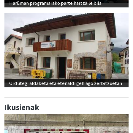
HarEman programarako parte hartzaile bila
Ordutegi aldaketa eta etenaldi gehiago zerbitzuetan
Ikusienak