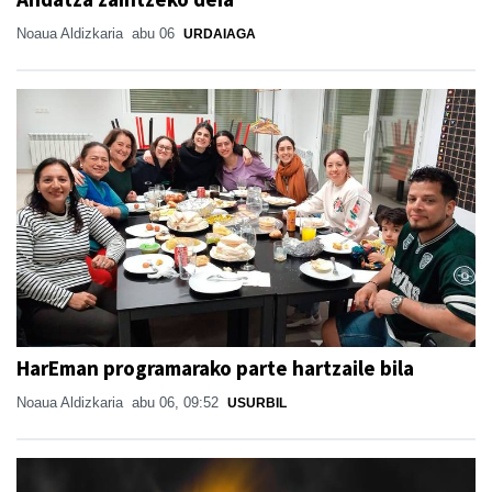
Noaua Aldizkaria
abu 06
URDAIAGA
HarEman programarako parte hartzaile bila
Noaua Aldizkaria
abu 06, 09:52
USURBIL