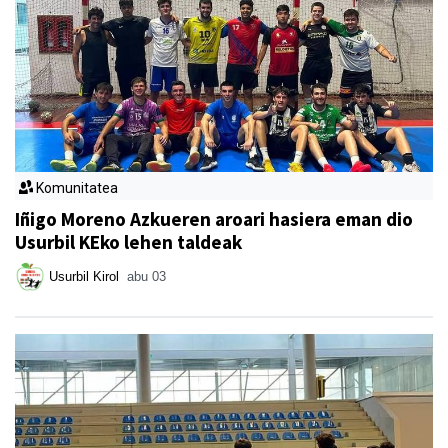
Komunitatea
Iñigo Moreno Azkueren aroari hasiera eman dio
Usurbil KEko lehen taldeak
Usurbil Kirol
abu 03