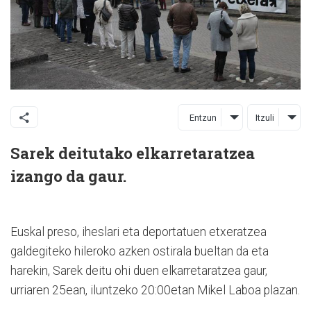
Entzun
Itzuli
Sarek deitutako elkarretaratzea
izango da gaur.
Euskal preso, iheslari eta deportatuen etxeratzea
galdegiteko hileroko azken ostirala bueltan da eta
harekin, Sarek deitu ohi duen elkarretaratzea gaur,
urriaren 25ean, iluntzeko 20:00etan Mikel Laboa plazan.