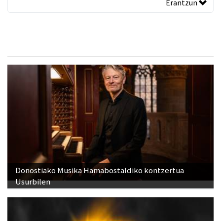
Erantzun
Donostiako Musika Hamabostaldiko kontzertua
Usurbilen