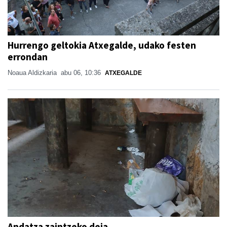
Hurrengo geltokia Atxegalde, udako festen
errondan
Noaua Aldizkaria
abu 06, 10:36
ATXEGALDE
Andatza zaintzeko deia