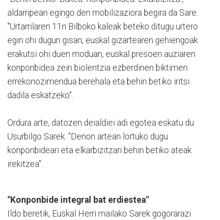
aldarripean egingo den mobilizaziora begira da Sare.
"Urtarrilaren 11n Bilboko kaleak beteko ditugu urtero
egin ohi dugun gisan, euskal gizartearen gehiengoak
erakutsi ohi duen moduan, euskal presoen auziaren
konponbidea zein biolentzia ezberdinen biktimen
errekonozimendua berehala eta behin betiko iritsi
dadila eskatzeko".
Ordura arte, datozen deialdiei adi egotea eskatu du
Usurbilgo Sarek. "Denon artean lortuko dugu
konponbideari eta elkarbizitzari behin betiko ateak
irekitzea".
"Konponbide integral bat erdiestea"
Ildo beretik, Euskal Herri mailako Sarek gogorarazi