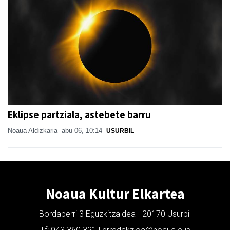
Eklipse partziala, astebete barru
Noaua Aldizkaria
abu 06, 10:14
USURBIL
Noaua Kultur Elkartea
Bordaberri 3 Eguzkitzaldea - 20170 Usurbil