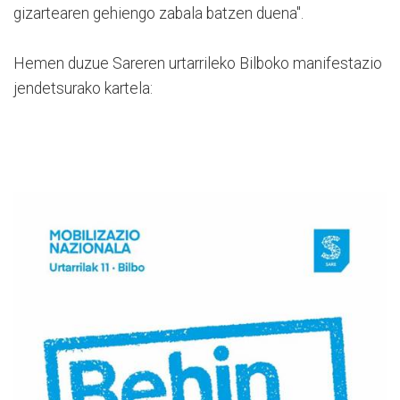
gizartearen gehiengo zabala batzen duena".
Hemen duzue Sareren urtarrileko Bilboko manifestazio
jendetsurako kartela: