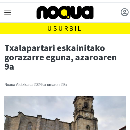
USURBIL
Txalapartari eskainitako
gorazarre eguna, azaroaren
9a
Noaua Aldizkaria
2024ko urriaren 29a