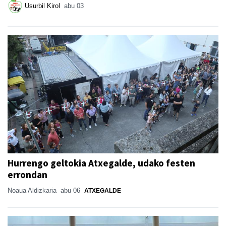
Usurbil Kirol
abu 03
Hurrengo geltokia Atxegalde, udako festen
errondan
Noaua Aldizkaria
abu 06
ATXEGALDE