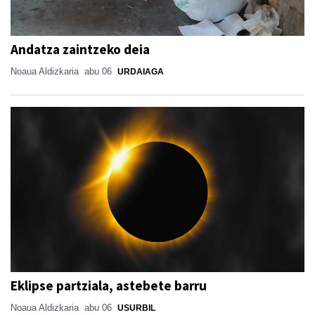
Andatza zaintzeko deia
Noaua Aldizkaria
abu 06
URDAIAGA
Eklipse partziala, astebete barru
Noaua Aldizkaria
abu 06
USURBIL