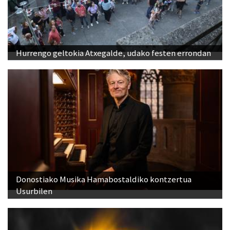
Hurrengo geltokia Atxegalde, udako festen errondan
Donostiako Musika Hamabostaldiko kontzertua
Usurbilen