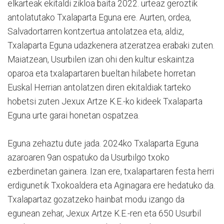
elkarteak ekitaldi zikloa baita 2022. urteaz geroztik
antolatutako Txalaparta Eguna ere. Aurten, ordea,
Salvadortarren kontzertua antolatzea eta, aldiz,
Txalaparta Eguna udazkenera atzeratzea erabaki zuten.
Maiatzean, Usurbilen izan ohi den kultur eskaintza
oparoa eta txalapartaren bueltan hilabete horretan
Euskal Herrian antolatzen diren ekitaldiak tarteko
hobetsi zuten Jexux Artze K.E.-ko kideek Txalaparta
Eguna urte garai honetan ospatzea.
Eguna zehaztu dute jada. 2024ko Txalaparta Eguna
azaroaren 9an ospatuko da Usurbilgo txoko
ezberdinetan gainera. Izan ere, txalapartaren festa herri
erdigunetik Txokoaldera eta Aginagara ere hedatuko da.
Txalapartaz gozatzeko hainbat modu izango da
egunean zehar, Jexux Artze K.E.-ren eta 650 Usurbil