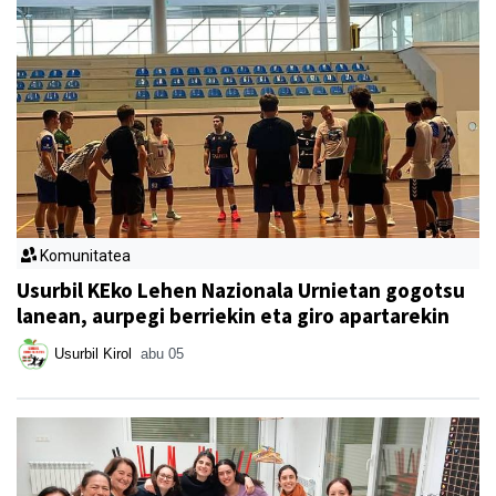
Komunitatea
Usurbil KEko Lehen Nazionala Urnietan gogotsu
lanean, aurpegi berriekin eta giro apartarekin
Usurbil Kirol
abu 05