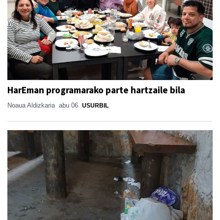
HarEman programarako parte hartzaile bila
Noaua Aldizkaria
abu 06
USURBIL