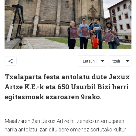
Entzun
Itzuli
Txalaparta festa antolatu dute Jexux
Artze K.E.-k eta 650 Usurbil Bizi herri
egitasmoak azaroaren 9rako.
Maiatzaren 3an Jexux Artze hil zeneko urtemugaren
harira antolatu izan ditu bere omenez sortutako kultur