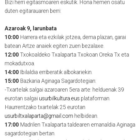
Bizi herri egitasmoaren eskutik. Hona hemen osatu
duten egitarauaren berri:
Azaroak 9, larunbata
10:00
Harrera eta ezkilak jotzea, dema plazan, garai
batean Artze anaiek egiten zuen bezalaxe.
12:00
Txokoaldeko Txalaparta Txokoan Oreka Tx eta
mokadutxoa.
14:00
Ibilaldia erriberatik albokariekin.
15:00
Bazkaria Aginaga Sagardotegian:
-Txartelak salgai azaroaren 5era arte: helduenak 39
eurotan salgai
usurbilkultura.eus
plataforman.
Haurrentzako txartelak 25 eurotan
usurbiltxalaparta@gmail.com
helbidean.
17:00
Madrilen Txalaparta taldearen emanaldia Aginaga
sagardotegian bertan.