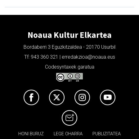
Noaua Kultur Elkartea
Bordaberri 3 Eguzkitzaldea - 20170 Usurbil
Tf: 943 360 321 | erredakzioa@noaua.eus
Codesyntaxek garatua
HONI BURUZ
LEGE OHARRA
PUBLIZITATEA