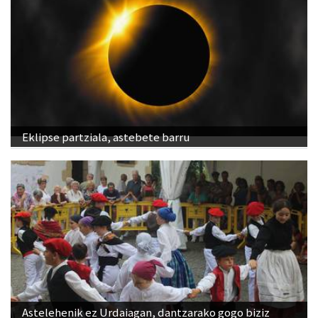
Eklipse partziala, astebete barru
Astelehenik ez Urdaiagan, dantzarako gogo biziz