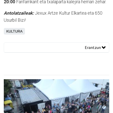
20:00
Fanfarrikant eta txalaparta kalejira herrian zehar.
Antolatzaileak:
Jexux Artze Kultur Elkartea eta 650
Usurbil Bizi!
KULTURA
Erantzun