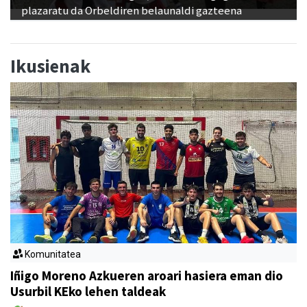
plazaratu da Orbeldiren belaunaldi gazteena
Ikusienak
Komunitatea
Iñigo Moreno Azkueren aroari hasiera eman dio
Usurbil KEko lehen taldeak