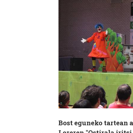
Bost eguneko tartean a
Loreren "Ostirala irit