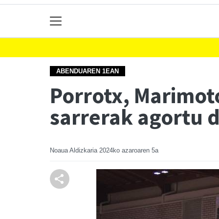
ABENDUAREN 1EAN
Porrotx, Marimot
sarrerak agortu d
Noaua Aldizkaria
2024ko azaroaren 5a