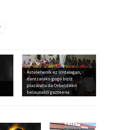
Astelehenik ez Urdaiagan,
dantzarako gogo biziz
e
plazaratu da Orbeldiren
belaunaldi gazteena