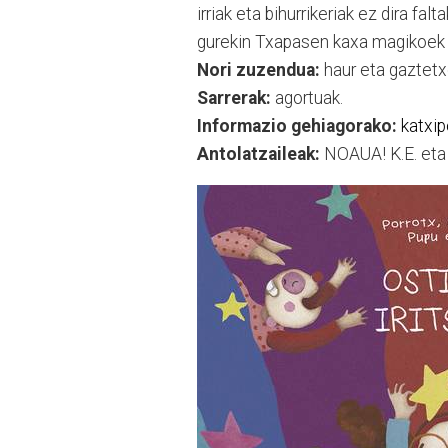
irriak eta bihurrikeriak ez dira fal
gurekin Txapasen kaxa magikoek 
Nori zuzendua:
haur eta gaztetx
Sarrerak:
agortuak.
Informazio gehiagorako:
katxip
Antolatzaileak:
NOAUA! K.E. eta 