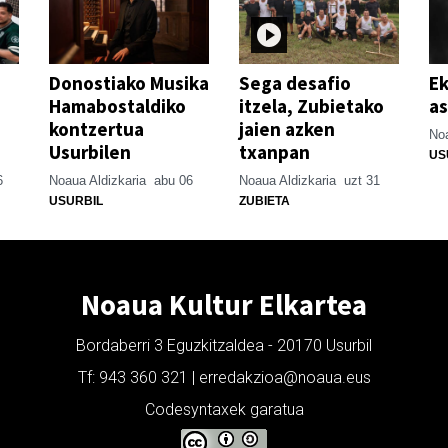
Donostiako Musika
Sega desafio
Ek
Hamabostaldiko
itzela, Zubietako
as
kontzertua
jaien azken
Noa
Usurbilen
txanpan
US
6
Noaua Aldizkaria
abu 06
Noaua Aldizkaria
uzt 31
USURBIL
ZUBIETA
Noaua Kultur Elkartea
Bordaberri 3 Eguzkitzaldea - 20170 Usurbil
Tf: 943 360 321 | erredakzioa@noaua.eus
Codesyntaxek garatua