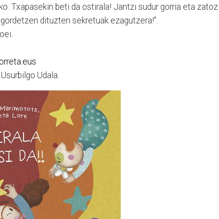
tako. Txapasekin beti da ostirala! Jantzi sudur gorria eta zatoz
gordetzen dituzten sekretuak ezagutzera!".
oei.
orreta.eus
Usurbilgo Udala.