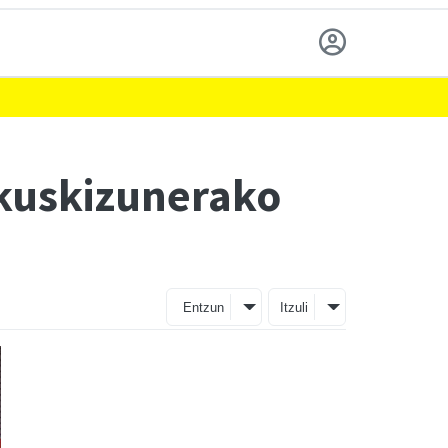
ikuskizunerako
Entzun
Itzuli