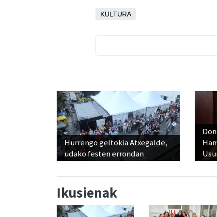
KULTURA
Don
Hurrengo geltokia Atxegalde,
Ham
udako festen errondan
Usu
Ikusienak