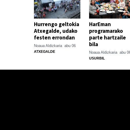
Hurrengo geltokia
HarEman
Atxegalde, udako
programarako
festen errondan
parte hartzaile
bila
Noaua Aldizkaria
abu 06
ATXEGALDE
Noaua Aldizkaria
abu 0
USURBIL