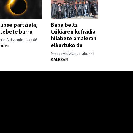
lipse partziala,
Baba beltz
tebete barru
txikiaren kofradia
hilabete amaieran
ua Aldizkaria
abu 06
elkartuko da
URBIL
Noaua Aldizkaria
abu 06
KALEZAR