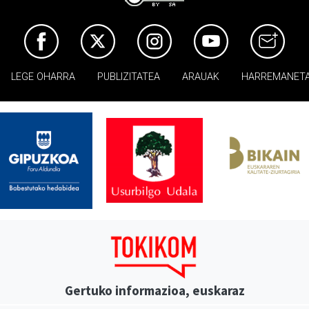
LEGE OHARRA
PUBLIZITATEA
ARAUAK
HARREMANET
Gertuko informazioa, euskaraz