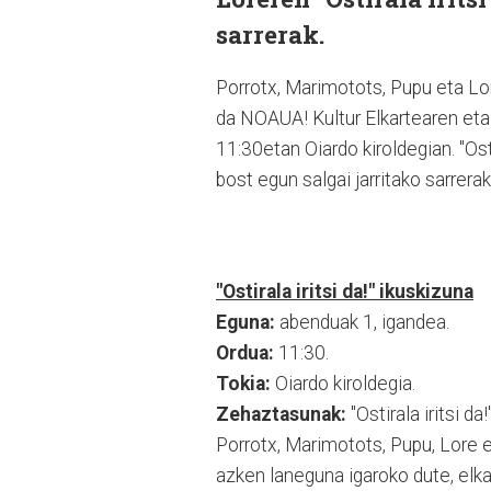
sarrerak.
Porrotx, Marimotots, Pupu eta Lo
da NOAUA! Kultur Elkartearen eta
11:30etan Oiardo kiroldegian. "Osti
bost egun salgai jarritako sarrerak
"Ostirala iritsi da!" ikuskizuna
Eguna:
abenduak 1, igandea.
Ordua:
11:30.
Tokia:
Oiardo kiroldegia.
Zehaztasunak:
"Ostirala iritsi d
Porrotx, Marimotots, Pupu, Lore e
azken laneguna igaroko dute, elka