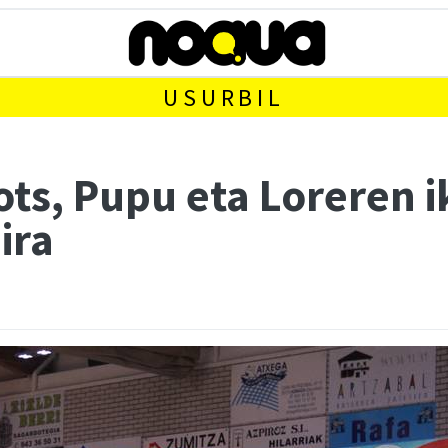
USURBIL
ots, Pupu eta Loreren 
ira