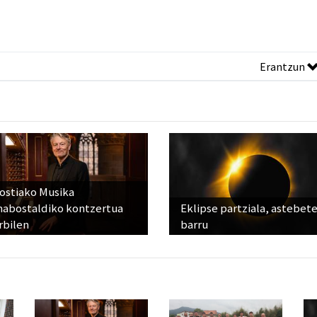
Erantzun
ostiako Musika
abostaldiko kontzertua
Eklipse partziala, astebet
rbilen
barru