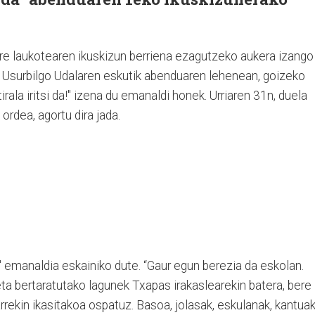
re laukotearen ikuskizun berriena ezagutzeko aukera izango
 Usurbilgo Udalaren eskutik abenduaren lehenean, goizeko
rala iritsi da!" izena du emanaldi honek. Urriaren 31n, duela
 ordea, agortu dira jada.
a!" emanaldia eskainiko dute. “Gaur egun berezia da eskolan.
ta bertaratutako lagunek Txapas irakaslearekin batera, bere
rrekin ikasitakoa ospatuz. Basoa, jolasak, eskulanak, kantuak